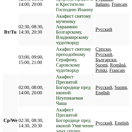
14:00, 20:00
и Крестителю
Italiano
,
Français
Господню Иоанну
Акафист святому
мученику
02:30, 08:30,
Авраамию
Русский
Вт/Tu
14:30, 20:30
Бо́лгарскому,
Владимирскому
чудотворцу
Акафист святому
Српски
,
преподобному
Русский
,
03:00, 09:00,
Серафиму,
Български
,
15:00, 21:00
Саровскому
Suomi
,
Română
,
чудотворцу
Polski
,
Français
Акафист
Пресвятой
02:00, 08:00,
Богородице пред
Русский
,
Suomi
,
14:00, 20:00
иконой
English
Неупиваемая
Чаша
Акафист
Пресвятой
Ср/We
02:30, 08:30,
Богородице пред
Русский
,
English
14:30, 20:30
иконой Умягчение
злых сердец