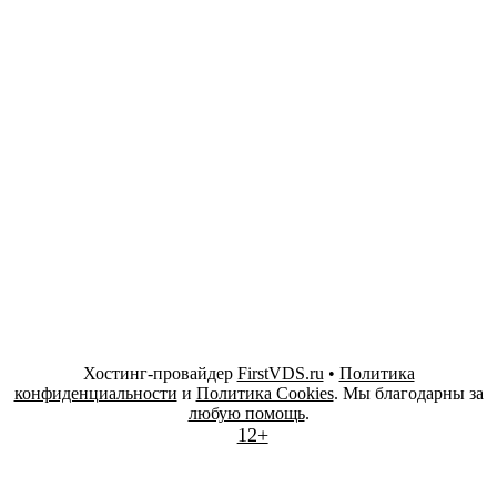
Хостинг-провайдер
FirstVDS.ru
•
Политика
конфиденциальности
и
Политика Cookies
. Мы благодарны за
любую помощь
.
12+