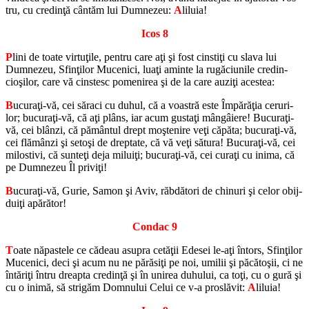
tru, cu cre­dinţă cântăm lui Dum­ne­zeu:
A
li­luia!
Icos 8
P
lini de toate virtuţile, pen­tru care aţi şi fost cin­stiţi cu slava lui
Dum­ne­zeu, Sfinţilor Mu­ce­nici, luaţi aminte la ru­gă­ciu­nile cre­din­
cioşilor, care vă cin­stesc po­me­ni­rea şi de la care auziţi aces­tea:
B
ucuraţi-vă, cei să­raci cu duhul, că a voas­tră este Îm­părăţia ce­ru­ri­
lor; bu­curaţi-vă, că aţi plâns, iar acum gustaţi mângâiere! Bu­curaţi-
vă, cei blânzi, că pământul drept moşte­nire veţi că­păta; bu­curaţi-vă,
cei flămânzi şi setoşi de drep­tate, că vă veţi să­tura! Bu­curaţi-vă, cei
mi­los­tivi, că sunteţi deja miluiţi; bu­curaţi-vă, cei curaţi cu inima, că
pe Dum­ne­zeu Îl priviţi!
B
ucuraţi-vă, Gurie, Samon şi Aviv, răb­dă­tori de chi­nuri şi celor obij­
duiţi apă­ră­tor!
Con­dac 9
T
oate nă­pas­tele ce că­deau asu­pra cetăţii Ede­sei le-aţi în­tors, Sfinţilor
Mu­ce­nici, deci şi acum nu ne pă­răsiţi pe noi, umi­lii şi pă­cătoşii, ci ne
în­tăriţi întru dreapta cre­dinţă şi în uni­rea du­hu­lui, ca toţi, cu o gură şi
cu o inimă, să stri­găm Dom­nu­lui Celui ce v-a pro­slă­vit:
A
li­luia!