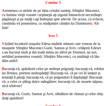
Con­dac 5
A
se­me­nea cu ste­lele de pe tăria ce­ru­lui sunteţi, Sfinţilor Mu­ce­nici,
cu lu­mina vieţii voas­tre creştineşti aţi izgo­nit în­tu­ne­ri­cul ne­cre­dinţei
păgâneşti şi pe mulţi i-aţi în­drep­tat spre ade­văr. De aceea, cu ev­la­vie,
cin­s­tindu-vă po­me­ni­rea, cu mulţumire cântăm lui Dum­ne­zeu:
A
li­
luia!
Icos 5
V
ăzând lo­cu­i­to­rii oraşului Edesa mul­tele mi­nuni care ve­neau de la
moaştele Sfinţilor Mu­ce­nici Gurie, Samon şi Aviv, cetăţenii Ede­sei
s-au bu­cu­rat mult şi din toată inima au slă­vit pe Dom­nul, iar noi,
serbând po­me­ni­rea voas­tră, Sfinţilor Mu­ce­nici, cu umi­linţă vă lă­u­
dăm ast­fel:
B
ucuraţi-vă, apă­ră­to­rii celor pe ne­drept pri­goniţi; bu­curaţi-vă, ro­bi­lor
lui Hris­tos, pri­e­teni ne­des­părţiţi! Bu­curaţi-vă, că pe cei în lanţuri şi
temniţă îi păziţi; bu­curaţi-vă, că pe pri­go­ni­tori îi înţelepţiţi! Bu­curaţi-
vă, a celor ce plâng dulce mângâiere; bu­curaţi-vă, de moarte nă­pra­s­
nică iz­bă­vire!
B
ucuraţi-vă, Gurie, Samon şi Aviv, răb­dă­tori de chi­nuri şi celor obij­
duiţi apă­ră­tori!