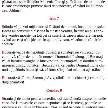
păs­trat moaştele Sfinţilor Mu­ce­nici în­tregi şi fă­că­toare de mi­nuni, de
la care cre­din­cioşii pri­mesc râuri de vin­de­care, cântând lui Dum­ne­
zeu:
A
li­luia!
Icos 7
Ş
ti­indu-vă pe voi mij­lo­ci­tori şi fă­că­tori de mi­nuni, lo­cu­i­to­rii oraşului
Edesa au con­struit o bi­se­rică în cin­stea voas­tră, în care au pus sfin­
tele voas­tre moaşte, ca toţi cei ce su­feră să ca­pete aju­to­rare; iar noi,
având aceeaşi nă­dejde tare în aju­to­rul vos­tru, vă adu­cem cântă­rile
aces­tea:
B
ucuraţi-vă, că de ne­pu­tinţe trupeşti şi su­fleteşti ne vin­decaţi; bu­
curaţi-vă, că pe de­moni, în nu­mele Dom­nu­lui, îi alungaţi! Bu­curaţi-
vă, ai ha­ru­lui evan­ghe­lic bi­ne­ves­ti­tori; bu­curaţi-vă, ai da­ru­lui dum­
ne­ze­iesc cin­stiţi pur­tă­tori! Bu­curaţi-vă, că pen­tru Dom­nul multe chi­
nuri aţi pă­ti­mit; bu­curaţi-vă, că întru sfinţii Lui mi­nu­nat aţi stră­lu­cit!
B
ucuraţi-vă, Gurie, Samon şi Aviv, răb­dă­tori de chi­nuri şi celor obij­
duiţi apă­ră­tori!
Con­dac 8
S
tra­niu şi de temut pen­tru ne­cre­din­cioşi este să audă des­pre mi­nu­nile
ce se fac la moaştele voas­tre: ne­pu­tin­cioşii se le­cu­iesc, pa­ti­mile se
vin­decă şi cei răi se îmblânzesc. Noi, având nă­dejde în aju­to­rul vos­