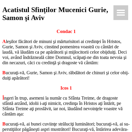
Acatistul Sfinţilor Mucenici Gurie,
Ки́рие эле́йсон
@Κύριεἐλέησον.με
Samon şi Aviv
Con­dac 1
A
leşilor fă­că­tori de mi­nuni şi măr­tu­ri­si­tori ai cre­dinţei în Hris­tos,
Gurie, Samon şi Aviv, cin­s­tind po­me­ni­rea voas­tră cu cântări de
laudă, vă lă­u­dăm ca pe apă­ră­to­rii şi mij­lo­ci­to­rii celor obij­duiţi. Deci
voi, având în­drăz­ne­ală către Dom­nul, scăpaţi-ne din toata ne­voia şi
din ne­ca­zuri, căci cu cre­dinţă şi dra­goste vă cântăm:
B
ucuraţi-vă, Gurie, Samon şi Aviv, răb­dă­tori de chi­nuri şi celor obij­
duiţi apă­ră­tori!
Icos 1
Î
ngeri în trup, ase­meni la număr cu Sfânta Tre­ime, de dra­goste
sfântă arzând, ido­lii i-aţi ni­mi­cit, cre­dinţa în Hris­tos aţi în­tă­rit, pe
Sfânta Tre­ime aţi pro­slă­vit, iar noi, lăudând ne­voinţele voas­tre vă
cântăm aşa:
B
ucuraţi-vă, ai bunei cu­viinţe stră­luciţi lu­mi­nă­tori; bu­curaţi-vă, ai su­
per­stiţiilor păgâneşti aspri mus­tră­tori! Bu­curaţi-vă, în­tă­ri­rea ade­vă­ra­