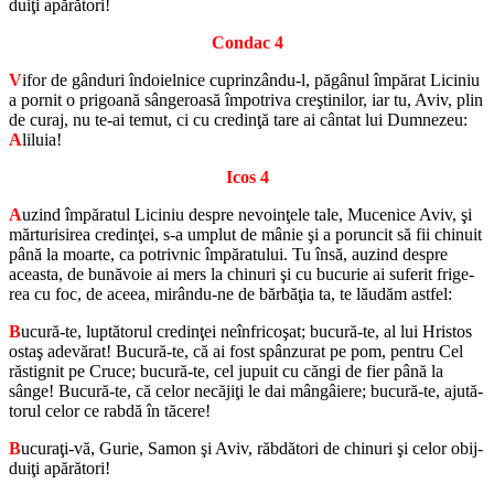
duiţi apă­ră­tori!
Con­dac 4
V
ifor de gânduri în­do­iel­nice cu­prinzându-l, păgânul îm­pă­rat Li­ci­niu
a por­nit o pri­goană sânge­roasă îm­po­triva creşti­ni­lor, iar tu, Aviv, plin
de curaj, nu te-ai temut, ci cu cre­dinţă tare ai cântat lui Dum­ne­zeu:
A
li­luia!
Icos 4
A
uzind îm­pă­ra­tul Li­ci­niu des­pre ne­voinţele tale, Mu­ce­nice Aviv, şi
măr­tu­ri­si­rea cre­dinţei, s-a um­plut de mânie şi a po­run­cit să fii chi­nuit
până la moarte, ca po­tri­v­nic îm­pă­ra­tu­lui. Tu însă, au­zind des­pre
aceasta, de bu­nă­voie ai mers la chi­nuri şi cu bu­cu­rie ai su­fe­rit fri­ge­
rea cu foc, de aceea, mirându-ne de bărbăţia ta, te lă­u­dăm ast­fel:
B
ucură-te, lup­tă­to­rul cre­dinţei ne­în­fricoşat; bu­cură-te, al lui Hris­tos
ostaş ade­vă­rat! Bu­cură-te, că ai fost spânzu­rat pe pom, pen­tru Cel
răs­tig­nit pe Cruce; bu­cură-te, cel ju­puit cu căngi de fier până la
sânge! Bu­cură-te, că celor ne­căjiţi le dai mângâiere; bu­cură-te, aju­tă­
to­rul celor ce rabdă în tă­cere!
B
ucuraţi-vă, Gurie, Samon şi Aviv, răb­dă­tori de chi­nuri şi celor obij­
duiţi apă­ră­tori!