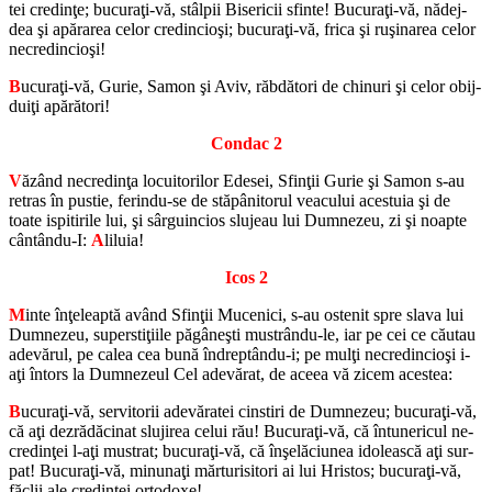
tei cre­dinţe; bu­curaţi-vă, stâlpii Bi­se­ri­cii sfinte! Bu­curaţi-vă, nă­dej­
dea şi apă­ra­rea celor cre­din­cioşi; bu­curaţi-vă, frica şi ruşina­rea celor
ne­cre­din­cioşi!
B
ucuraţi-vă, Gurie, Samon şi Aviv, răb­dă­tori de chi­nuri şi celor obij­
duiţi apă­ră­tori!
Con­dac 2
V
ăzând ne­cre­dinţa lo­cu­i­to­ri­lor Ede­sei, Sfinţii Gurie şi Samon s-au
re­tras în pus­tie, fe­rindu-se de stăpâni­to­rul ve­a­cu­lui aces­tuia şi de
toate is­pi­ti­rile lui, şi sârgu­in­cios slu­jeau lui Dum­ne­zeu, zi şi noapte
cântându-I:
A
li­luia!
Icos 2
M
inte înţeleaptă având Sfinţii Mu­ce­nici, s-au os­te­nit spre slava lui
Dum­ne­zeu, su­per­stiţiile păgâneşti mustrându-le, iar pe cei ce că­u­tau
ade­vă­rul, pe calea cea bună în­dreptându-i; pe mulţi ne­cre­din­cioşi i-
aţi în­tors la Dum­ne­zeul Cel ade­vă­rat, de aceea vă zicem aces­tea:
B
ucuraţi-vă, ser­vi­to­rii ade­vă­ra­tei cin­stiri de Dum­ne­zeu; bu­curaţi-vă,
că aţi dez­ră­dă­ci­nat slu­ji­rea celui rău! Bu­curaţi-vă, că în­tu­ne­ri­cul ne­
cre­dinţei l-aţi mus­trat; bu­curaţi-vă, că înşelă­ciu­nea ido­lească aţi sur­
pat! Bu­curaţi-vă, mi­nunaţi măr­tu­ri­si­tori ai lui Hris­tos; bu­curaţi-vă,
fă­clii ale cre­dinţei or­to­doxe!