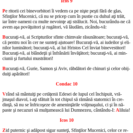
Icos 9
P
e ri­to­rii cei bi­ne­vor­bi­tori îi vedem ca pe nişte peşti fără de glas,
Sfinţilor Mu­ce­nici, că nu se pri­cep cum în pus­tie cu duhul aţi trăit,
iar între oa­meni cu multe ne­voinţe aţi stră­lu­cit. Noi, bucurându-ne că
avem aşa povăţui­tori şi ru­gă­tori, vă lă­u­dăm, zicându-vă:
B
ucuraţi-vă, ai Scrip­tu­ri­lor sfinte chim­vale ră­su­nă­toare; bu­curaţi-vă,
că pen­tru noi în cer ne sunteţi aju­toare! Bu­curaţi-vă, ai iu­de­i­lor şi eli­
ni­lor lu­mi­nă­tori; bu­curaţi-vă, ai lui Hris­tos Cel în­viat bi­ne­ves­ti­tori!
Bu­curaţi-vă, ai blândeţii şi înfrânării învăţători; bu­curaţi-vă, ai min­
ciu­nii şi fur­tu­lui mus­tră­tori!
B
ucuraţi-vă, Gurie, Samon şi Aviv, răb­dă­tori de chi­nuri şi celor obij­
duiţi apă­ră­tori!
Con­dac 10
V
rând să mântuiţi pe cetăţenii Ede­sei de lupul cel în­chi­puit, vră­
jmaşul di­a­vol, i-aţi sfă­tuit în tot chi­pul să rămână sta­tor­nici în cre­
dinţă, să nu se în­fricoşeze de ame­ninţările vră­jmaşului, ci şi în nă­
paste şi ne­ca­zuri să mulţumească lui Dum­ne­zeu, cântându-I:
A
li­luia!
Icos 10
Z
id pu­ter­nic şi adă­post sigur sunteţi, Sfinţilor Mu­ce­nici, celor ce re­