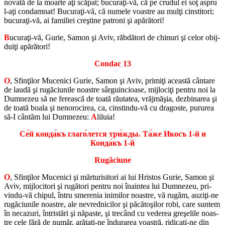
no­vată de la moarte aţi scă­pat; bu­curaţi-vă, că pe cru­dul ei soţ aspru
l-aţi con­dam­nat! Bu­curaţi-vă, că nu­mele voas­tre au mulţi cin­sti­tori;
bu­curaţi-vă, ai fa­mi­liei creştine pa­troni şi apă­ră­tori!
B
ucuraţi-vă, Gurie, Samon şi Aviv, răb­dă­tori de chi­nuri şi celor obij­
duiţi apă­ră­tori!
Con­dac 13
O
, Sfinţilor Mu­ce­nici Gurie, Samon şi Aviv, primiţi această cântare
de laudă şi ru­gă­ciu­nile noas­tre sârgu­in­cioase, mij­lociţi pen­tru noi la
Dum­ne­zeu să ne fe­rească de toată ră­u­ta­tea, vră­jmăşia, dez­bi­na­rea şi
de toată boala şi ne­no­ro­ci­rea, ca, cin­s­tindu-vă cu dra­goste, pu­ru­rea
să-I cântăm lui Dum­ne­zeu:
A
li­luia!
Се́й конда́къ глаго́лется три́жды. Та́же Икосъ 1-й и
Конда́къ 1-й
Ru­gă­ciune
O
, Sfinţilor Mu­ce­nici şi măr­tu­ri­si­tori ai lui Hris­tos Gurie, Samon şi
Aviv, mij­lo­ci­tori şi ru­gă­tori pen­tru noi îna­in­tea lui Dum­ne­zeu, pri­
vindu-vă chi­pul, întru sme­re­nia ini­mi­lor noas­tre, vă rugăm, auziţi-ne
ru­gă­ciu­nile noas­tre, ale ne­vred­ni­ci­lor şi pă­cătoşilor robi, care sun­tem
în ne­ca­zuri, în­tris­tări şi nă­paste, şi trecând cu ve­de­rea greşelile noas­
tre cele fără de număr, arătaţi-ne în­du­ra­rea voas­tră, ri­dicaţi-ne din