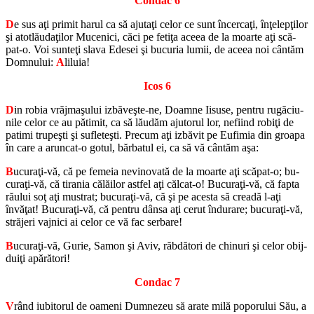
Con­dac 6
D
e sus aţi pri­mit harul ca să ajutaţi celor ce sunt în­cercaţi, înţelepţilor
şi ato­tlă­udaţilor Mu­ce­nici, căci pe fetiţa aceea de la moarte aţi scă­
pat-o. Voi sunteţi slava Ede­sei şi bu­cu­ria lumii, de aceea noi cântăm
Dom­nu­lui:
A
li­luia!
Icos 6
D
in robia vră­jmaşului iz­băveşte-ne, Doamne Ii­suse, pen­tru ru­gă­ciu­
nile celor ce au pă­ti­mit, ca să lă­u­dăm aju­to­rul lor, ne­fi­ind robiţi de
pa­timi trupeşti şi su­fleteşti. Pre­cum aţi iz­bă­vit pe Eu­fi­mia din groapa
în care a arun­cat-o gotul, băr­ba­tul ei, ca să vă cântăm aşa:
B
ucuraţi-vă, că pe fe­meia ne­vi­no­vată de la moarte aţi scă­pat-o; bu­
curaţi-vă, că ti­ra­nia că­lă­i­lor ast­fel aţi căl­cat-o! Bu­curaţi-vă, că fapta
ră­u­lui soţ aţi mus­trat; bu­curaţi-vă, că şi pe acesta să cre­adă l-aţi
învăţat! Bu­curaţi-vă, că pen­tru dânsa aţi cerut în­du­rare; bu­curaţi-vă,
stră­jeri va­j­nici ai celor ce vă fac ser­bare!
B
ucuraţi-vă, Gurie, Samon şi Aviv, răb­dă­tori de chi­nuri şi celor obij­
duiţi apă­ră­tori!
Con­dac 7
V
rând iu­bi­to­rul de oa­meni Dum­ne­zeu să arate milă po­po­ru­lui Său, a