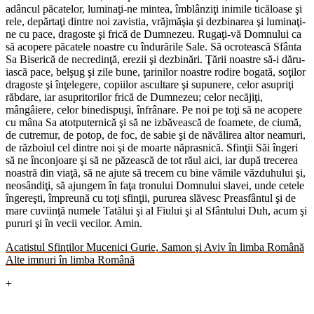
adâncul pă­ca­te­lor, lu­minaţi-ne min­tea, îmblânziţi ini­mile ti­că­loase şi
rele, de­părtaţi din­tre noi za­vis­tia, vră­jmăşia şi dez­bi­na­rea şi lu­minaţi-
ne cu pace, dra­goste şi frică de Dum­ne­zeu. Rugaţi-vă Dom­nu­lui ca
să aco­pere pă­ca­tele noas­tre cu în­du­ră­rile Sale. Să ocro­tească Sfânta
Sa Bi­se­rică de ne­cre­dinţă, ere­zii şi dez­bi­nări. Ţării noas­tre să-i dă­ru­
iască pace, belşug şi zile bune, ţari­ni­lor noas­tre ro­dire bo­gată, soţilor
dra­goste şi înţele­gere, co­pi­i­lor as­cul­tare şi su­pu­nere, celor asu­priţi
răb­dare, iar asu­pri­to­ri­lor frică de Dum­ne­zeu; celor ne­căjiţi,
mângâiere, celor bin­e­dispuşi, înfrânare. Pe noi pe toţi să ne aco­pere
cu mâna Sa ato­tpu­ter­nică şi să ne iz­bă­vească de foa­mete, de ciumă,
de cu­tre­mur, de potop, de foc, de sabie şi de nă­vă­li­rea altor nea­muri,
de răz­bo­iul cel din­tre noi şi de moarte nă­pra­s­nică. Sfinţii Săi în­geri
să ne în­con­joare şi să ne pă­zească de tot răul aici, iar după tre­ce­rea
noas­tră din viaţă, să ne ajute să tre­cem cu bine vă­mile vă­z­du­hu­lui şi,
neosândiţi, să ajun­gem în faţa tro­nu­lui Dom­nu­lui sla­vei, unde ce­tele
în­gereşti, îm­pre­ună cu toţi sfinţii, pu­ru­rea slă­vesc Preasfântul şi de
mare cu­viinţă nu­mele Ta­tă­lui şi al Fi­u­lui şi al Sfântu­lui Duh, acum şi
pu­ruri şi în vecii ve­ci­lor. Amin.
Aca­tis­tul Sfinţilor Mu­ce­nici Gurie, Samon şi Aviv în limba Română
Alte im­nuri în limba Română
+