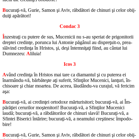
B
ucuraţi-vă, Gurie, Samon şi Aviv, răb­dă­tori de chi­nuri şi celor obij­
duiţi apă­ră­tori!
Con­dac 3
Î
nzes­traţi cu pu­tere de sus, Mu­ce­ni­cii nu s-au spe­riat de pri­go­ni­to­rii
drep­tei cre­dinţe, po­runca lui An­to­nie păgânul au dis­preţuit-o, prea­
slă­vind cre­dinţa în Hris­tos, şi, deşi în­temniţaţi fiind, au cântat lui
Dum­ne­zeu:
A
li­luia!
Icos 3
A
vând cre­dinţa în Hris­tos mai tare ca di­a­man­tul şi cu pu­te­rea ei
înarmându-vă, băr­băteşte aţi su­fe­rit, Sfinţilor Mu­ce­nici, lanţuri, în­
chi­soare şi chiar moar­tea. De aceea, lăudându-va cu­ra­jul, vă fe­ri­cim
aşa:
B
ucuraţi-vă, ai cre­dinţei or­to­doxe măr­tu­ri­si­tori; bu­curaţi-vă, ai Îm­
părăţiei ce­ru­ri­lor moşte­ni­tori! Bu­curaţi-vă, a Sfinţilor Mu­ce­nici
laudă; bu­curaţi-vă, a răb­dă­to­ri­lor de chi­nuri slavă! Bu­curaţi-vă, a
Sfin­tei Bi­se­rici în­tă­rire; bu­curaţi-vă, a nea­mu­lui creşti­nesc îm­po­do­
bire!
B
ucuraţi-vă, Gurie, Samon şi Aviv, răb­dă­tori de chi­nuri şi celor obij­