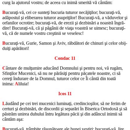
curg la aju­to­rul vos­tru; de aceea cu inimă sme­rită vă cântăm:
B
ucuraţi-vă, cei ce sunteţi bu­cu­ria tu­tu­ror ne­căjiţilor; bu­curaţi-vă,
adă­pos­tul şi eli­be­ra­rea tu­tu­ror asu­priţilor! Bu­curaţi-vă, a vă­du­ve­lor şi
or­fa­ni­lor ocro­tire; bu­curaţi-vă, de ere­zii şi dez­bi­nări a noas­tră în­gră­
dire! Bu­curaţi-vă, că şi păgânii de viaţa voas­tră se ui­mesc; bu­curaţi-
vă, că de nu­mele vos­tru creştinii se ve­se­lesc!
B
ucuraţi-vă, Gurie, Samon şi Aviv, răb­dă­tori de chi­nuri şi celor obij­
duiţi apă­ră­tori!
Con­dac 11
C
ântare de mulţumire aducând Dom­nu­lui şi pen­tru noi, vă rugăm,
Sfinţilor Mu­ce­nici, să nu ne pă­răsiţi pen­tru pă­ca­tele noas­tre, ci să
cereţi în­du­rare de la Dom­nul, tu­tu­ror celor ce Îi cântă din toată
inima:
A
li­luia!
Icos 11
L
ăudând pe cei trei mu­ce­nici lu­minaţi, cre­din­cioşilor, să ne ferim de
cer­turi şi dez­bi­nări, de di­scor­dii şi se­pa­rări în Bi­se­rica Or­to­doxă şi să
păs­trăm uni­rea du­hu­lui întru le­gă­tura păcii şi din adâncul ini­mii să
cântăm aşa:
B
ucuraţi-vă, trâmbiţe ră­su­nă­toare ale bunei ves­tiri; bu­curaţi-vă, lire