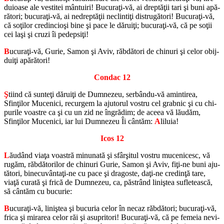
dui­oase ale ves­ti­tei mântu­iri! Bu­curaţi-vă, ai dreptăţii tari şi buni apă­
ră­tori; bu­curaţi-vă, ai ne­dreptăţii ne­clintiţi dis­tru­gă­tori! Bu­curaţi-vă,
că soţilor cre­din­cioşi bine şi pace le dăruiţi; bu­curaţi-vă, că pe soţii
cei laşi şi cruzi îi pe­depsiţi!
B
ucuraţi-vă, Gurie, Samon şi Aviv, răb­dă­tori de chi­nuri şi celor obij­
duiţi apă­ră­tori!
Con­dac 12
Ş
tiind că sunteţi dăruiţi de Dum­ne­zeu, serbându-vă amin­ti­rea,
Sfinţilor Mu­ce­nici, re­cur­gem la aju­to­rul vos­tru cel gra­b­nic şi cu chi­
pu­rile voas­tre ca şi cu un zid ne în­gră­dim; de aceea vă lă­u­dăm,
Sfinţilor Mu­ce­nici, iar lui Dum­ne­zeu Îi cântăm:
A
li­luia!
Icos 12
L
ăudând viaţa voas­tră mi­nu­nată şi sfârşitul vos­tru mu­ce­ni­cesc, vă
rugăm, răb­dă­to­ri­lor de chi­nuri Gurie, Samon şi Aviv, fiţi-ne buni aju­
tă­tori, bi­ne­cuvântaţi-ne cu pace şi dra­goste, daţi-ne cre­dinţă tare,
viaţă cu­rată şi frică de Dum­ne­zeu, ca, păstrând liniştea su­fle­tească,
să cântăm cu bu­cu­rie:
B
ucuraţi-vă, liniştea şi bu­cu­ria celor în necaz răb­dă­tori; bu­curaţi-vă,
frica şi mi­ra­rea celor răi şi asu­pri­tori! Bu­curaţi-vă, că pe fe­meia ne­vi­