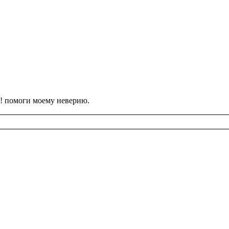
ди! по­мо­ги моему неве­рию.