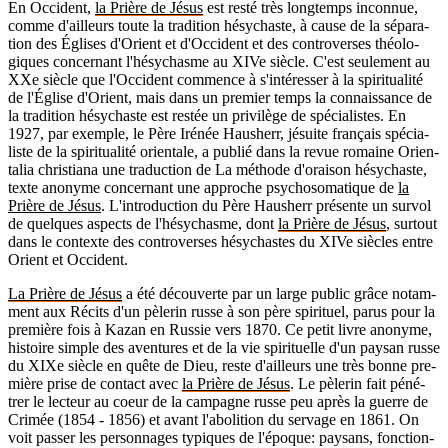
En Occi­dent,
la Prière de Jésus
est resté très long­temps incon­nue,
comme d'ailleurs toute la tra­di­tion hésy­chaste, à cause de la sépa­ra­
tion des Églises d'Orient et d'Oc­ci­dent et des contro­verses théo­lo­
giques concer­nant l'hé­sy­chasme au XIVe siècle. C'est seule­ment au
XXe siècle que l'Oc­ci­dent com­mence à s'in­té­res­ser à la spi­ri­tua­lité
de l'Église d'Orient, mais dans un pre­mier temps la connais­sance de
la tra­di­tion hésy­chaste est res­tée un pri­vi­lège de spé­cia­listes. En
1927, par exemple, le Père Iré­née Hau­sherr, jésuite fran­çais spé­cia­
liste de la spi­ri­tua­lité orien­tale, a publié dans la revue romaine Orien­
ta­lia chris­tiana une tra­duc­tion de La méthode d'orai­son hésy­chaste,
texte ano­nyme concer­nant une approche psy­cho­so­ma­tique de
la
Prière de Jésus
. L'in­tro­duc­tion du Père Hau­sherr pré­sente un sur­vol
de quelques aspects de l'hé­sy­chasme, dont
la Prière de Jésus
, sur­tout
dans le contexte des contro­verses hésy­chastes du XIVe siècles entre
Orient et Occi­dent.
La Prière de Jésus
a été décou­verte par un large public grâce notam­
ment aux Récits d'un pèle­rin russe à son père spi­ri­tuel, parus pour la
pre­mière fois à Kazan en Rus­sie vers 1870. Ce petit livre ano­nyme,
his­toire simple des aven­tures et de la vie spi­ri­tuelle d'un pay­san russe
du XIXe siècle en quête de Dieu, reste d'ailleurs une très bonne pre­
mière prise de contact avec
la Prière de Jésus
. Le pèle­rin fait péné­
trer le lec­teur au coeur de la cam­pagne russe peu après la guerre de
Cri­mée (1854 - 1856) et avant l'abo­li­tion du ser­vage en 1861. On
voit pas­ser les per­son­nages typiques de l'époque: pay­sans, fonc­tion­