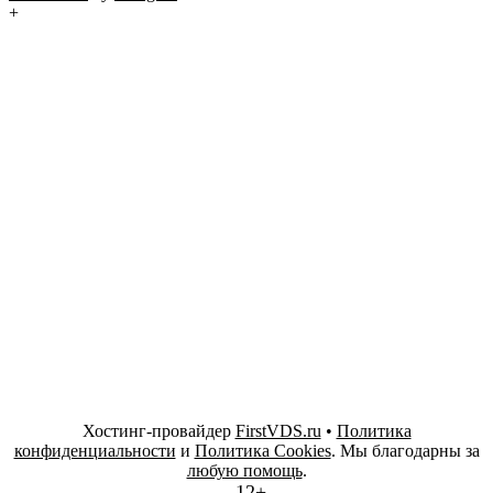
+
Хостинг-провайдер
FirstVDS.ru
•
Политика
конфиденциальности
и
Политика Cookies
. Мы благодарны за
любую помощь
.
12+