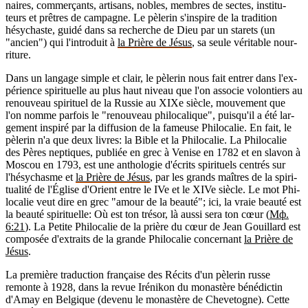
naires, com­mer­çants, arti­sans, nobles, membres de sectes, ins­ti­tu­
teurs et prêtres de cam­pagne. Le pèle­rin s'ins­pire de la tra­di­tion
hésy­chaste, guidé dans sa recherche de Dieu par un sta­rets (un
"ancien") qui l'in­tro­duit à
la Prière de Jésus
, sa seule véri­table nour­
ri­ture.
Dans un lan­gage simple et clair, le pèle­rin nous fait entrer dans l'ex­
pé­rience spi­ri­tuelle au plus haut niveau que l'on asso­cie volon­tiers au
renou­veau spi­ri­tuel de la Rus­sie au XIXe siècle, mou­ve­ment que
l'on nomme par­fois le "renou­veau phi­lo­ca­lique", puis­qu'il a été lar­
ge­ment ins­piré par la dif­fu­sion de la fameuse Phi­lo­ca­lie. En fait, le
pèle­rin n'a que deux livres: la Bible et la Phi­lo­ca­lie. La Phi­lo­ca­lie
des Pères nep­tiques, publiée en grec à Venise en 1782 et en sla­von à
Mos­cou en 1793, est une antho­lo­gie d'écrits spi­ri­tuels cen­trés sur
l'hé­sy­chasme et
la Prière de Jésus
, par les grands maîtres de la spi­ri­
tua­lité de l'Église d'Orient entre le IVe et le XIVe siècle. Le mot Phi­
lo­ca­lie veut dire en grec "amour de la beauté"; ici, la vraie beauté est
la beauté spi­ri­tuelle: Où est ton tré­sor, là aussi sera ton cœur (
Мф.
6:21
). La Petite Phi­lo­ca­lie de la prière du cœur de Jean Gouillard est
com­po­sée d'ex­traits de la grande Phi­lo­ca­lie concer­nant
la Prière de
Jésus
.
La pre­mière tra­duc­tion fran­çaise des Récits d'un pèle­rin russe
remonte à 1928, dans la revue Iré­ni­kon du monas­tère béné­dic­tin
d'Amay en Bel­gique (devenu le monas­tère de Che­ve­togne). Cette