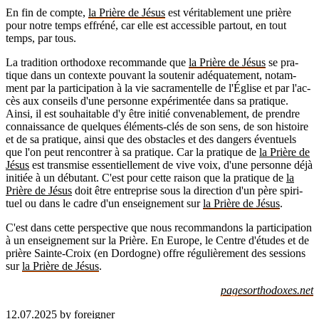
En fin de compte,
la Prière de Jésus
est véri­ta­ble­ment une prière
pour notre temps effréné, car elle est acces­sible par­tout, en tout
temps, par tous.
La tra­di­tion ortho­doxe recom­mande que
la Prière de Jésus
se pra­
tique dans un contexte pou­vant la sou­te­nir adé­qua­te­ment, notam­
ment par la par­ti­ci­pa­tion à la vie sacra­men­telle de l'Église et par l'ac­
cès aux conseils d'une per­sonne expé­ri­men­tée dans sa pra­tique.
Ainsi, il est sou­hai­table d'y être ini­tié conve­na­ble­ment, de prendre
connais­sance de quelques élé­ments-clés de son sens, de son his­toire
et de sa pra­tique, ainsi que des obs­tacles et des dan­gers éven­tuels
que l'on peut ren­con­trer à sa pra­tique. Car la pra­tique de
la Prière de
Jésus
est trans­mise essen­tiel­le­ment de vive voix, d'une per­sonne déjà
ini­tiée à un débu­tant. C'est pour cette rai­son que la pra­tique de
la
Prière de Jésus
doit être entre­prise sous la direc­tion d'un père spi­ri­
tuel ou dans le cadre d'un ensei­gne­ment sur
la Prière de Jésus
.
C'est dans cette pers­pec­tive que nous recom­man­dons la par­ti­ci­pa­tion
à un ensei­gne­ment sur la Prière. En Europe, le Centre d'études et de
prière Sainte-Croix (en Dor­dogne) offre régu­liè­re­ment des ses­sions
sur
la Prière de Jésus
.
page­sor­tho­doxes.net
12.07.2025
by
foreigner