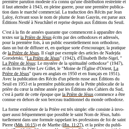
pre­mière paru­tion modeste n'a connu qu'une dis­tri­bu­tion res­treinte et
il faut attendre à 1943, en pleine guerre, pour une pre­mière publi­ca­
tion dans le mar­ché com­mer­cial. La tra­duc­tion des Récits par Jean
Laloy, écri­vant sous le nom de plume de Jean Gau­vin, est parue aux
Édi­tions Nestlé à Neu­châ­tel et reprise depuis aux Édi­tions du Seuil.
C'est à la fin de années qua­rante que com­mencent à appa­raître des
textes sur
la Prière de Jésus
écrits par des ortho­doxes et adres­sés,
pour la pre­mière fois, à un public essen­tiel­le­ment non ortho­doxe,
dans un but de dif­fu­ser et, en quelque sorte d'en­cou­ra­ger, la pra­tique
de
la Prière de Jésus
. Il s'agit par exemple des articles de Nade­jda
Goro­detski, "
La Prière de Jésus
" (1942), d'Éli­sa­beth Behr-Sigel, "
La Prière de Jésus
: Le mys­tère de la spi­ri­tua­lité ortho­doxe" (1947),
et du livre du Père Lev Gil­let, le "Moine de l'Église d'Orient,
La
Prière de Jésus
" (paru en anglais en 1950 et en fran­çais en 1951).
Avec la publi­ca­tion des Récits d'un pèle­rin russe aux Édi­tions du
Seuil en 1953 et la pre­mière publi­ca­tion de la Petite phi­lo­ca­lie de la
prière du cœur la même année par les Édi­tions des Cahiers du Sud,
c'est à par­tir de cette époque que
la Prière de Jésus
com­mence a être
connue en dehors de son ber­ceau tra­di­tion­nel du monde ortho­doxe.
La forme exté­rieure de la Prière est très simple: elle consiste à invo­
quer aussi fré­quem­ment que pos­sible le saint Nom de Jésus, habi­
tuel­le­ment dans une for­mule rap­pe­lant les pro­fes­sions de foi de saint
Pierre (
Мф. 16:15
) et de Marthe (
Ин. 11:27
), et la prière du publi­