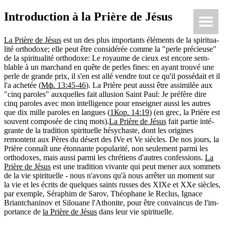
Introduction à la Prière de Jésus
Ки́рие эле́йсон
@Κύριεἐλέησον.με
La Prière de Jésus
est un des plus impor­tants élé­ments de la spi­ri­tua­
lité ortho­doxe; elle peut être consi­dé­rée comme la "perle pré­cieuse"
de la spi­ri­tua­lité ortho­doxe: Le royaume de cieux est encore sem­
blable à un mar­chand en quête de perles fines: en ayant trouvé une
perle de grande prix, il s'en est allé vendre tout ce qu'il pos­sé­dait et il
l'a ache­tée (
Мф. 13:45-46
). La Prière peut aussi être assi­mi­lée aux
"cinq paroles" aux­quelles fait allu­sion Saint Paul: Je pré­fère dire
cinq paroles avec mon intel­li­gence pour ensei­gner aussi les autres
que dix mille paroles en langues (
1Кор. 14:19
) (en grec, la Prière est
sou­vent com­po­sée de cinq mots).
La Prière de Jésus
fait par­tie inté­
grante de la tra­di­tion spi­ri­tuelle hésy­chaste, dont les ori­gines
remontent aux Pères du désert des IVe et Ve siècles. De nos jours, la
Prière connaît une éton­nante popu­la­rité, non seule­ment parmi les
ortho­doxes, mais aussi parmi les chré­tiens d'autres confes­sions.
La
Prière de Jésus
est une tra­di­tion vivante qui peut mener aux som­mets
de la vie spi­ri­tuelle - nous n'avons qu'à nous arrê­ter un moment sur
la vie et les écrits de quelques saints russes des XIXe et XXe siècles,
par exemple, Séra­phim de Sarov, Théo­phane le Reclus, Ignace
Briant­cha­ni­nov et Silouane l'Atho­nite, pour être convain­cus de l'im­
por­tance de
la Prière de Jésus
dans leur vie spi­ri­tuelle.