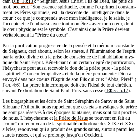
cain (
Лк. 18:13
): "Sei­gneur, Jésus Christ, Fils de Dieu, aie pitié de
moi, pécheur. "Son essence spi­ri­tuelle, comme l'ex­priment constam­
ment les Pères spi­ri­tuels, est "la des­cente de l'in­tel­li­gence dans le
cœur": ce que je com­prends avec mon intel­li­gence, je le sai­sis, je
l'ac­cepte et je l'em­brasse avec tout mon être - avec mon cœur, dont
le cœur phy­sique est le sym­bole. C'est ainsi que la Prière devient
véri­ta­ble­ment la "Prière du cœur".
Par la puri­fi­ca­tion pro­gres­sive de la pen­sée et la mémoire constante
du Sei­gneur, ceci abou­tit, selon les sta­rets, à l'illu­mi­na­tion de l'es­prit
par la grâce divine et à la prise de conscience de l'in­ha­bi­ta­tion mys­
tique du Saint-Esprit. Béné­fi­ciant d'un cer­tain degré de puri­fi­ca­tion,
l'hé­sy­chaste peut aussi rece­voir le don de la prière pure - la prière
"spi­ri­tuelle" ou contem­pla­tive - et de la prière per­ma­nente: Dieu a
envoyé dans nos coeurs l'Es­prit de son Fils qui crie: "Abba, Père!" (
Гал. 4:6
). La prière inin­ter­rom­pue doit être l'idéal de tout chré­tien,
sui­vant l'ex­hor­ta­tion de Saint Paul: Priez sans cesse (
1Фес. 5:17
).
Les bio­gra­phies et les écrits de Saint Séra­phim de Sarov et de Saint
Silouane l'Atho­nite nous rap­pellent que ces états mys­tiques de prière
ne sont pas réser­vés à des époques loin­taines, mais sont tout proches
de nous. L'hé­sy­chasme et
la Prière de Jésus
se trouvent en fait au
"cœur" du renou­veau de la spi­ri­tua­lité ortho­doxe des XIXe et XXe
siècles, renou­veau qui a pro­duit des grands saints, sur­tout parmi les
sta­rets russes, et qui se pro­longe jus­qu'en Occi­dent.