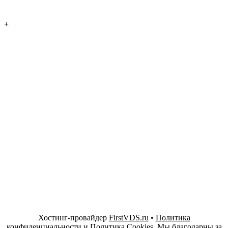
+
Хостинг-провайдер
FirstVDS.ru
•
Политика
конфиденциальности
и
Политика Cookies
. Мы благодарны за