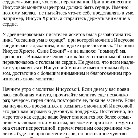
серд­цем - эмо­ции, чув­ства, пе­ре­жи­ва­ния. При про­из­не­се­нии
Иису­со­вой мо­лит­вы цен­тром долж­но быть серд­це. Имен­но
по­это­му, мо­лясь, не пы­тай­тесь что-то себе пред­став­лять в уме,
на­при­мер, Иису­са Хри­ста, а ста­рай­тесь дер­жать вни­ма­ние в
серд­це.
У древ­не­цер­ков­ных пи­са­те­лей-ас­ке­тов была раз­ра­бо­та­на тех­
ни­ка "све­де­ния ума в серд­це", при ко­то­рой мо­лит­ва Иису­со­ва
со­еди­ня­лась с ды­ха­ни­ем, и на вдохе про­из­но­си­лось: "Гос­по­ди
Иису­се Хри­сте, Сыне Божий" - а на вы­до­хе: "по­ми­луй мя,
греш­на­го". Вни­ма­ние че­ло­ве­ка как бы есте­ствен­ным об­ра­зом
пе­ре­клю­ча­лось с го­ло­вы на серд­це. Не думаю, что всем над­ле­
жит упраж­нять­ся в Иису­со­вой мо­лит­ве имен­но таким об­ра­
зом, до­ста­точ­но с боль­шим вни­ма­ни­ем и бла­го­го­ве­ни­ем про­
из­но­сить слова мо­лит­вы.
Нач­ни­те утро с мо­лит­вы Иису­со­вой. Если днем у вас по­яви­
лась сво­бод­ная ми­ну­та, про­чи­тай­те мо­лит­ву еще несколь­ко
раз; ве­че­ром, перед сном, по­вто­ряй­те ее, пока не за­сне­те. Если
вы на­учи­тесь про­сы­пать­ся и за­сы­пать с мо­лит­вой Иису­со­вой,
это даст вам огром­ную ду­хов­ную под­держ­ку. По­сте­пен­но, по
мере того как серд­це ваше будет ста­но­вит­ся все более от­зыв­
чи­вым к сло­вам этой мо­лит­вы, вы мо­же­те прий­ти к тому, что
она ста­нет непре­стан­ной, при­чем глав­ным со­дер­жа­ни­ем мо­
лит­вы будет не про­из­не­се­ние слов, но по­сто­ян­ное чув­ство