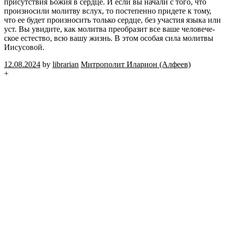
при­сут­ствия Божия в серд­це. И если вы на­ча­ли с того, что
про­из­но­си­ли мо­лит­ву вслух, то по­сте­пен­но при­де­те к тому,
что ее будет про­из­но­сить толь­ко серд­це, без уча­стия языка или
уст. Вы уви­ди­те, как мо­лит­ва пре­об­ра­зит все ваше че­ло­ве­че­
ское есте­ство, всю вашу жизнь. В этом осо­бая сила мо­лит­вы
Иису­со­вой.
12.08.2024
by
librarian
Мит­ро­по­лит Ила­ри­он (Ал­фе­ев)
+