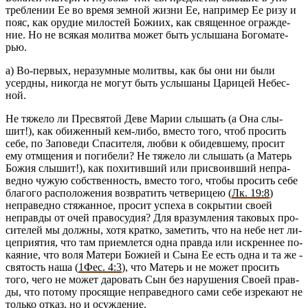
треб­ле­нии Ее во время зем­ной жизни Ее, на­при­мер Ее ризу и
пояс, как ору­дие ми­ло­стей Бо­жи­их, как свя­щен­ное ограж­де­
ние. Но не вся­кая мо­лит­ва может быть услы­ша­на Бо­го­ма­те­
рью.
а) Во-пер­вых, нера­зум­ные мо­лит­вы, как бы они ни были
усерд­ны, ни­ко­гда не могут быть услы­ша­ны Ца­ри­цей Небес­
ной.
Не тя­же­ло ли Пре­свя­той Деве Марии слы­шать (а Она слы­
шит!), как оби­жен­ный кем-либо, вме­сто того, чтоб про­сить
себе, по За­по­ве­ди Спа­си­те­ля, любви к оби­дев­ше­му, про­сит
ему от­мще­ния и по­ги­бе­ли? Не тя­же­ло ли слы­шать (а Ма­терь
Божия слы­шит!), как по­хи­тив­ший или при­сво­ив­ший непра­
вед­но чужую соб­ствен­ность, вме­сто того, чтобы про­сить себе
бла­го­го рас­по­ло­же­ния воз­вра­тить чет­ве­ри­цею (
Лк. 19:8
)
непра­вед­но стя­жан­ное, про­сит успе­ха в со­кры­тии своей
неправ­ды от очей пра­во­су­дия? Для вра­зум­ле­ния та­ко­вых про­
си­те­лей мы долж­ны, хотя крат­ко, за­ме­тить, что на небе нет ли­
це­при­я­тия, что там при­ем­лет­ся одна прав­да или ис­крен­нее по­
ка­я­ние, что воля Ма­те­ри Бо­жи­ей и Сына Ее есть одна и та же -
свя­тость наша (
1Фес. 4:3
), что Ма­терь и не может про­сить
того, чего не может да­ро­вать Сын без на­ру­ше­ния Своей прав­
ды, что по­то­му про­ся­щие непра­вед­но­го сами себе из­ре­ка­ют не
толь­ко отказ, но и осуж­де­ние.