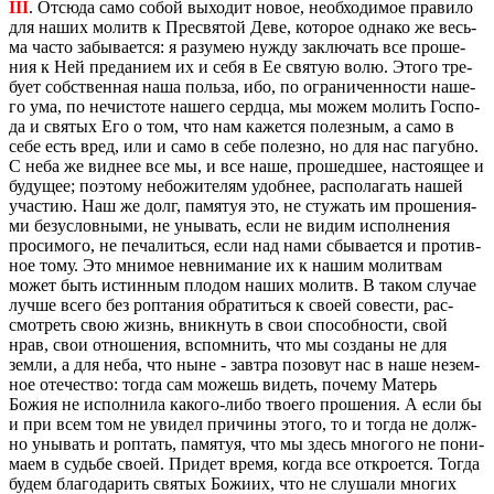
III
. От­сю­да само собой вы­хо­дит новое, необ­хо­ди­мое пра­ви­ло
для наших мо­литв к Пре­свя­той Деве, ко­то­рое од­на­ко же весь­
ма часто за­бы­ва­ет­ся: я ра­зу­мею нужду за­клю­чать все про­ше­
ния к Ней пре­да­ни­ем их и себя в Ее свя­тую волю. Этого тре­
бу­ет соб­ствен­ная наша поль­за, ибо, по огра­ни­чен­но­сти на­ше­
го ума, по нечи­сто­те на­ше­го серд­ца, мы можем мо­лить Гос­по­
да и свя­тых Его о том, что нам ка­жет­ся по­лез­ным, а само в
себе есть вред, или и само в себе по­лез­но, но для нас па­губ­но.
С неба же вид­нее все мы, и все наше, про­шед­шее, на­сто­я­щее и
бу­ду­щее; по­это­му небо­жи­те­лям удоб­нее, рас­по­ла­гать нашей
уча­стию. Наш же долг, па­мя­туя это, не сту­жать им про­ше­ни­я­
ми без­услов­ны­ми, не уны­вать, если не видим ис­пол­не­ния
про­си­мо­го, не пе­ча­лить­ся, если над нами сбы­ва­ет­ся и про­тив­
ное тому. Это мни­мое невни­ма­ние их к нашим мо­лит­вам
может быть ис­тин­ным пло­дом наших мо­литв. В таком слу­чае
лучше всего без роп­та­ния об­ра­тить­ся к своей со­ве­сти, рас­
смот­реть свою жизнь, вник­нуть в свои спо­соб­но­сти, свой
нрав, свои от­но­ше­ния, вспом­нить, что мы со­зда­ны не для
земли, а для неба, что ныне - зав­тра по­зо­вут нас в наше незем­
ное оте­че­ство: тогда сам мо­жешь ви­деть, по­че­му Ма­терь
Божия не ис­пол­ни­ла ка­ко­го-либо тво­е­го про­ше­ния. А если бы
и при всем том не уви­дел при­чи­ны этого, то и тогда не долж­
но уны­вать и роп­тать, па­мя­туя, что мы здесь мно­го­го не по­ни­
ма­ем в судь­бе своей. При­дет время, когда все от­кро­ет­ся. Тогда
будем бла­го­да­рить свя­тых Бо­жи­их, что не слу­ша­ли мно­гих