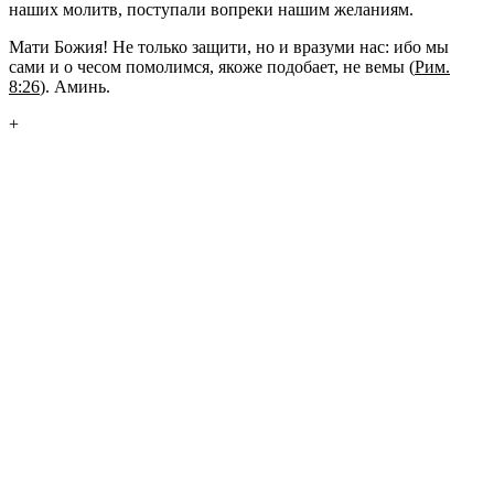
наших мо­литв, по­сту­па­ли во­пре­ки нашим же­ла­ни­ям.
Мати Божия! Не толь­ко за­щи­ти, но и вра­зу­ми нас: ибо мы
сами и о чесом по­мо­лим­ся, якоже по­до­ба­ет, не вемы (
Рим.
8:26
). Аминь.
+