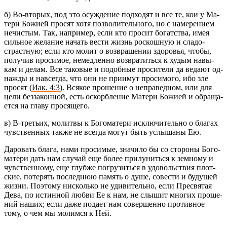
б) Во-вто­рых, под это осуж­де­ние под­хо­дят и все те, кои у Ма­
те­ри Бо­жи­ей про­сят хотя поз­во­ли­тель­но­го, но с на­ме­ре­ни­ем
нечи­стым. Так, на­при­мер, если кто про­сит бо­гат­ства, имея
силь­ное же­ла­ние на­чать вести жизнь рос­кош­ную и сла­до­
страст­ную; если кто молит о воз­вра­ще­нии здо­ро­вья, чтобы,
по­лу­чив про­си­мое, немед­лен­но воз­вра­тить­ся к худым на­вы­
кам и делам. Все та­ко­вые и по­доб­ные про­си­те­ли да ве­да­ют од­
на­ж­ды и на­все­гда, что они не при­и­мут про­си­мо­го, ибо зле
про­сят (
Иак. 4:3
). Вся­кое про­ше­ние о непра­вед­ном, или для
цели без­за­кон­ной, есть оскорб­ле­ние Ма­те­ри Бо­жи­ей и об­ра­ща­
ет­ся на главу про­ся­ще­го.
в) В-тре­тьих, мо­лит­вы к Бо­го­ма­те­ри ис­клю­чи­тель­но о бла­гах
чув­ствен­ных также не все­гда могут быть услы­ша­ны Ею.
Да­ро­вать блага, нами про­си­мые, зна­чи­ло бы со сто­ро­ны Бо­го­
ма­те­ри дать нам слу­чай еще более при­лу­нить­ся к зем­но­му и
чув­ствен­но­му, еще глуб­же по­гру­зить­ся в удо­воль­ствия плот­
ские, по­те­рять по­след­нюю па­мять о душе, со­ве­сти и бу­ду­щей
жизни. По­это­му ни­сколь­ко не уди­ви­тель­но, если Пре­свя­тая
Дева, по ис­тин­ной любви Ее к нам, не слы­шит мно­гих про­ше­
ний наших; если даже по­да­ет нам со­вер­шен­но про­тив­ное
тому, о чем мы мо­лим­ся к Ней.