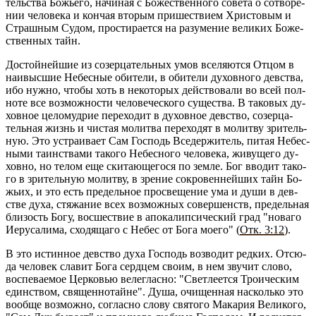
тель­ства Бо­жье­го, на­чи­ная с Бо­же­ствен­но­го со­ве­та о со­тво­ре­
нии че­ло­ве­ка и кон­чая вто­рым при­ше­стви­ем Хри­сто­вым и
Страш­ным Судом, про­сти­ра­ет­ся на ра­зу­ме­ние ве­ли­ких Бо­же­
ствен­ных тайн.
До­стой­ней­шие из со­зер­ца­тель­ных умов все­ля­ют­ся Отцом в
наи­выс­шие Небес­ные оби­те­ли, в оби­те­ли ду­хов­но­го дев­ства,
ибо нужно, чтобы хоть в неко­то­рых дей­ство­ва­ли во всей пол­
но­те все воз­мож­но­сти че­ло­ве­че­ско­го су­ще­ства. В та­ко­вых ду­
хов­ное це­ло­муд­рие пе­ре­хо­дит в ду­хов­ное дев­ство, со­зер­ца­
тель­ная жизнь и чи­стая мо­лит­ва пе­ре­хо­дят в мо­лит­ву зри­тель­
ную. Это устра­и­ва­ет Сам Гос­подь Все­дер­жи­тель, питая Небес­
ны­ми та­ин­ства­ми та­ко­го Небес­но­го че­ло­ве­ка, жи­ву­ще­го ду­
хов­но, но телом еще ски­та­ю­ще­го­ся по земле. Бог вво­дит та­ко­
го в зри­тель­ную мо­лит­ву, в зре­ние со­кро­вен­ней­ших тайн Бо­
жьих, и это есть пре­дель­ное про­све­ще­ние ума и души в дев­
стве духа, стя­жа­ние всех воз­мож­ных со­вер­шенств, пре­дель­ная
бли­зость Богу, вос­ше­ствие в апо­ка­лип­си­че­ский град "но­ва­го
Иеру­са­ли­ма, схо­дя­ща­го с Небес от Бога моего" (
Отк. 3:12
).
В это ис­тин­ное дев­ство духа Гос­подь воз­во­дит ред­ких. От­сю­
да че­ло­век сла­вит Бога серд­цем своим, в нем зву­чит слово,
вос­пе­ва­е­мое Цер­ко­вью ве­лег­лас­но: "Свет­ле­ет­ся Тро­и­че­ским
един­ством, свя­щен­но­тайне". Душа, очи­щен­ная на­сколь­ко это
во­об­ще воз­мож­но, со­глас­но слову свя­то­го Ма­ка­рия Ве­ли­ко­го,