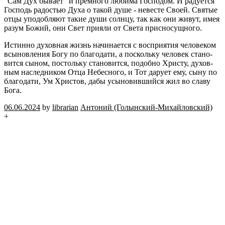
"Сам Дух бы­ва­ет" и пре­мно­го лю­би­ма Гос­по­дом. И ра­ду­ет­ся
Гос­подь ра­до­стью Духа о такой душе - неве­сте Своей. Свя­тые
отцы упо­доб­ля­ют такие души солн­цу, так как они живут, имея
разум Божий, они Свет при­я­ли от Света прис­но­сущ­но­го.
Ис­тин­но ду­хов­ная жизнь на­чи­на­ет­ся с вос­при­я­тия че­ло­ве­ком
всы­нов­ле­ния Богу по бла­го­да­ти, а по­сколь­ку че­ло­век ста­но­
вит­ся сыном, по­столь­ку ста­но­вит­ся, по­доб­но Хри­сту, ду­хов­
ным на­след­ни­ком Отца Небес­но­го, и Тот да­ру­ет ему, сыну по
бла­го­да­ти, Ум Хри­стов, дабы усы­но­вив­ший­ся жил во славу
Бога.
06.06.2024
by
librarian
Ан­то­ний (Го­лын­ский-Ми­хай­лов­ский)
+