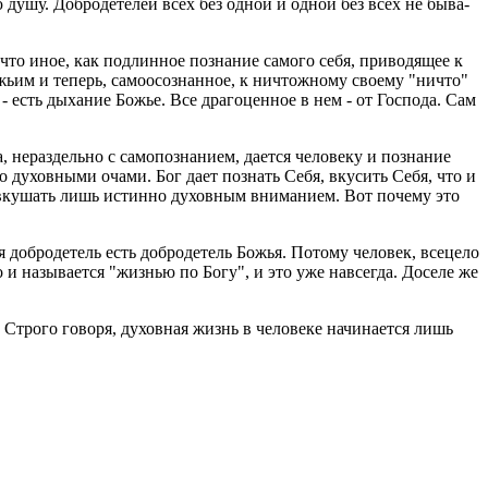
ную душу. Доб­ро­де­те­лей всех без одной и одной без всех не бы­ва­
 что иное, как под­лин­ное по­зна­ние са­мо­го себя, при­во­дя­щее к
жьим и те­перь, са­мо­осо­знан­ное, к ни­чтож­но­му сво­е­му "ничто"
 - есть ды­ха­ние Божье. Все дра­го­цен­ное в нем - от Гос­по­да. Сам
ераз­дель­но с са­мо­по­зна­ни­ем, да­ет­ся че­ло­ве­ку и по­зна­ние
н­но ду­хов­ны­ми очами. Бог дает по­знать Себя, вку­сить Себя, что и
и вку­шать лишь ис­тин­но ду­хов­ным вни­ма­ни­ем. Вот по­че­му это
об­ро­де­тель есть доб­ро­де­тель Божья. По­то­му че­ло­век, все­це­ло
и на­зы­ва­ет­ся "жиз­нью по Богу", и это уже на­все­гда. До­се­ле же
. Стро­го го­во­ря, ду­хов­ная жизнь в че­ло­ве­ке на­чи­на­ет­ся лишь