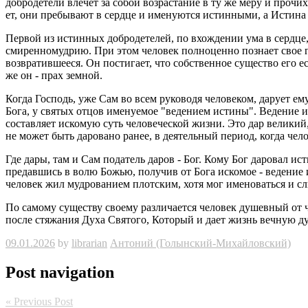
доб­ро­де­те­ли вле­чет за собой воз­рас­та­ние в ту же меру и про­чи
ет, они пре­бы­ва­ют в серд­це и име­ну­ют­ся ис­тин­ны­ми, а Ис­ти­на
Пер­вой из ис­тин­ных доб­ро­де­те­лей, по вхож­де­нии ума в серд­це, 
сми­рен­но­муд­рию. При этом че­ло­век пол­но­цен­но по­зна­ет свое г
воз­вра­тив­ше­е­ся. Он по­сти­га­ет, что соб­ствен­ное су­ще­ство ег
же он - прах зем­ной.
Когда Гос­подь, уже Сам во всем ру­ко­во­дя че­ло­ве­ком, да­ру­ет ему 
Бога, у свя­тых отцов име­ну­е­мое "ве­де­ни­ем ис­ти­ны". Ве­де­ние 
со­став­ля­ет ис­ко­мую суть че­ло­ве­че­ской жизни. Это дар ве­ли­к
не может быть да­ро­ва­но ранее, в де­я­тель­ный пе­ри­од, когда че­ло­
Где дары, там и Сам по­да­тель даров - Бог. Кому Бог да­ро­вал ис­тин
пре­дав­шись в волю Божью, по­лу­чив от Бога ис­ко­мое - ве­де­ние и
че­ло­век жил муд­ро­ва­ни­ем плот­ским, хотя мог име­но­вать­ся и сл
По са­мо­му су­ще­ству сво­е­му раз­ли­ча­ет­ся че­ло­век ду­шев­ный от
после стя­жа­ния Духа Свя­то­го, Ко­то­рый и дает жизнь веч­ную духу
09.01.2026
by
librarian
Ан­то­ний (Го­лын­ский-Ми­хай­лов­ский)
Post navigation
« Previous Post