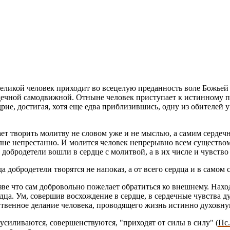
е­ли­кой че­ло­век при­хо­дит во все­це­лую пре­дан­ность воле Бо­жьей 
ч­ной са­мо­движ­ной. От­ныне че­ло­век при­сту­па­ет к ис­тин­но­му п
уд­рие, до­сти­гая, хотя еще едва при­бли­зив­шись, одну из оби­те­лей
а­ет тво­рить мо­лит­ву не сло­вом уже и не мыс­лью, а самим сер­деч­
 непре­стан­но. И мо­лит­ся че­ло­век непре­рыв­но всем су­ще­ством св
об­ро­де­те­ли вошли в серд­це с мо­лит­вой, а в их числе и чув­ство се
да доб­ро­де­те­ли тво­рят­ся не на­по­каз, а от всего серд­ца и в самом 
е что сам доб­ро­воль­но по­же­ла­ет об­ра­тить­ся ко внеш­не­му. На­хо­
а. Ум, со­вер­шив вос­хож­де­ние в серд­це, в сер­деч­ные чув­ства ду­
­вен­ное де­ла­ние че­ло­ве­ка, про­во­дя­ще­го жизнь ис­тин­но ду­хов­н
 уси­ли­ва­ют­ся, со­вер­шен­ству­ют­ся, "при­хо­дят от силы в силу" (
Пс.