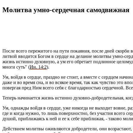
Мо­лит­ва умно-сер­деч­ная са­мо­движ­ная
Ки́рие эле́йсон
@Κύριεἐλέησον.με
После всего пе­ре­жи­то­го на пути по­ка­я­ния, после дней скор­би в
лит­вой вво­дит­ся Богом в серд­це на де­ла­ние мо­лит­вы умно-сер­де
жизнь ис­тин­но ду­хов­ную, а ум его об­ре­та­ет под­лин­ное це­ло­м
многи суть" (
Ин. 14:2
).
Ум, войдя в серд­це, празд­но не стоит, а вме­сте с серд­цем на­чи­н
даже и во время сна, и во вся­кое время, так как чув­ство это вполне
по­вер­гая пред Ним всего себя с бла­го­дар­но­стью сер­деч­ной. Все д
Те­перь на­чи­на­ет­ся жизнь ис­тин­но ду­хов­но-доб­ро­де­тель­ная, ког
Ум, од­на­ж­ды войдя в серд­це, уже ни­ко­гда не вы­хо­дит вовне, разв
где и когда нужно, то лишь по­верх­ност­но, без уча­стия всего серд­ц
душой, при­бли­жа­ясь к ней и ее к себе при­бли­жая, - та­ко­во мо­лит
Дей­стви­ем мо­лит­вы ожив­ля­ют­ся доб­ро­де­те­ли, они воз­рас­та­ют,