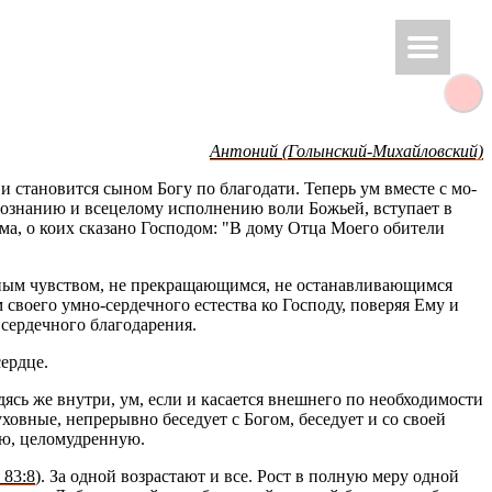
Ан­то­ний (Го­лын­ский-Ми­хай­лов­ский)
и ста­но­вит­ся сыном Богу по бла­го­да­ти. Те­перь ум вме­сте с мо­
о­зна­нию и все­це­ло­му ис­пол­не­нию воли Бо­жьей, всту­па­ет в
 ума, о коих ска­за­но Гос­по­дом: "В дому Отца Моего оби­те­ли
ным чув­ством, не пре­кра­ща­ю­щим­ся, не оста­нав­ли­ва­ю­щим­ся
о­е­го умно-сер­деч­но­го есте­ства ко Гос­по­ду, по­ве­ряя Ему и
р­деч­но­го бла­го­да­ре­ния.
серд­це.
дясь же внут­ри, ум, если и ка­са­ет­ся внеш­не­го по необ­хо­ди­мо­сти
хов­ные, непре­рыв­но бе­се­ду­ет с Богом, бе­се­ду­ет и со своей
ую, це­ло­муд­рен­ную.
 83:8
). За одной воз­рас­та­ют и все. Рост в пол­ную меру одной