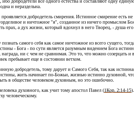
х, ибо доб­ро­де­те­ли все од­но­го есте­ства и со­став­ля­ют одну еди­
 одна и нераз­дель­на.
про­яв­ля­ет­ся доб­ро­де­тель сми­ре­ния. Ис­тин­ное сми­ре­ние есть не
ор­де­ли­вое и ни­чтож­ное "я", со­здан­ное из ни­че­го про­мыс­лом Бо­
о есть прах, а дух жизни, ко­то­рый вдох­нул в него Тво­рец, - душа его
по­знать са­мо­го себя как самое ни­чтож­ное из всего су­ще­го, тогда, н
ис­ти­ны - Бога - по сути яв­ля­ет­ся ра­зум­ным ви­де­ни­ем Бога ис­ти
ий, на­гра­да, ни с чем не срав­ни­мая. Это то, что можно со­зер­цать 
век пре­бы­ва­ет еще в со­сто­я­нии вет­хом.
­ную доб­ро­де­тель, тому да­ру­ет и Са­мо­го Себя, так как ис­тин­ная д
с­ти­ны, жить на­чи­на­ет по-Божьи, жиз­нью ис­тин­но ду­хов­ной, что 
ыть в об­ще­стве че­ло­ве­ком ду­хов­ным, но это оши­боч­но.
 че­ло­ве­ка ду­хов­но­го, как учит тому апо­стол Павел (
1Кор. 2:14-15
)
 че­ло­ве­че­ско­му.