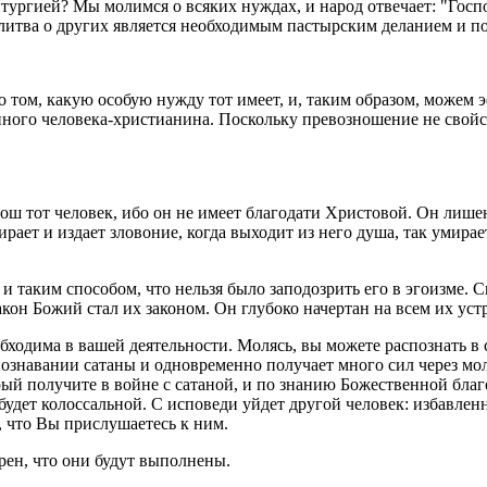
­тур­ги­ей? Мы мо­лим­ся о вся­ких нуж­дах, и народ от­ве­ча­ет: "Гос­
ит­ва о дру­гих яв­ля­ет­ся необ­хо­ди­мым пас­тыр­ским де­ла­ни­ем и п
а о том, какую осо­бую нужду тот имеет, и, таким об­ра­зом, можем эф
о­го че­ло­ве­ка-хри­сти­а­ни­на. По­сколь­ку пре­воз­но­ше­ние не свой
орош тот че­ло­век, ибо он не имеет бла­го­да­ти Хри­сто­вой. Он лишен
т и из­да­ет зло­во­ние, когда вы­хо­дит из него душа, так уми­ра­ет и
ц и таким спо­со­бом, что нель­зя было за­по­до­зрить его в эго­из­ме. 
акон Божий стал их за­ко­ном. Он глу­бо­ко на­чер­тан на всем их устр
­хо­ди­ма в вашей де­я­тель­но­сти. Мо­лясь, вы мо­же­те рас­по­знать в 
о­зна­ва­нии са­та­ны и од­но­вре­мен­но по­лу­ча­ет много сил через мо­
ый по­лу­чи­те в войне с са­та­ной, и по зна­нию Бо­же­ствен­ной бла­г
 будет ко­лос­саль­ной. С ис­по­ве­ди уйдет дру­гой че­ло­век: из­бав­ле
, что Вы при­слу­ша­е­тесь к ним.
е­рен, что они будут вы­пол­не­ны.