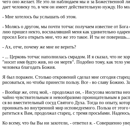
чего оно же­ла­ет. Не это ли на­блю­да­ем мы и за Бо­же­ствен­ной ли
дает че­ло­ве­ку то, в чем он имеет дей­стви­тель­ную нужду. Но мо­л
- Мне хо­те­лось бы услы­шать об этом.
- Мо­лясь о дру­гом, мы почти тот­час по­лу­ча­ем из­ве­стие от Бог
лию при­шел некто, вос­хва­ляв­ший меня как уди­ви­тель­но ода­рен­н
про­сил Бога от­крыть мне, что же это такое. И ты не по­ве­ришь...
- Ах, отче, по­че­му же мне не ве­рить?
- ... Цер­ковь тот­час на­пол­ни­лась смра­дом. И я ска­зал, что не х
"носит имя будто жив, но он мертв". По­доб­но тому, как тело уми­ра­е
че­ло­ве­ка бла­го­дать Божия.
Я был по­ра­жен. Столь­ко от­кро­ве­ний сде­лал мне се­год­ня ста­ре
ри­со­вать­ся, но чтобы при­не­сти поль­зу. Все - во славу Божию. З
- Во­об­ще же, отец мой, - про­дол­жал он, - Иису­со­ва мо­лит­ва необ
чай­но чув­стви­тель­ным и нево­об­ра­зи­мо про­ни­ца­тель­ным в рас­п
ся во вме­сти­тель­ный сосуд Свя­то­го Духа. Тогда по опыту, ко­то­р
про­ни­кать во внут­рен­ний мир ис­по­ве­ду­е­мо­го. Поль­за от этого
ра­тить­ся к Вам, про­дол­жал ста­рец, с тремя прось­ба­ми. На­де­юсь
Ко всему, что бы Вы ни за­хо­те­ли, - от­ве­тил я. - Со­вер­шен­но ув