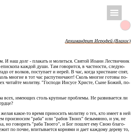
Ар­хи­манд­рит Иеро­фей (Вла­хос)
е­хом. И наш долг - пла­кать и мо­лить­ся. Свя­той Иоанн Ле­ствич­ник
й епи­ско­па каж­дой души. Там го­во­рит­ся, в част­но­сти, сле­ду­ю­
стадо от вол­ков, по­сту­па­ет и иерей. В час, когда хри­сти­ане спят,
 Сколь мно­гие в тот час рас­пут­ни­ча­ют! Сколь мно­гие го­то­вы по­
всех чи­тай­те мо­лит­ву. "Гос­по­ди Иису­се Хри­сте, Сыне Божий, по­
 за всех, име­ю­щих столь круп­ные про­бле­мы. Не раз­ви­ва­ет­ся ли
серд­це?
., желая какое-то время при­но­сить мо­лит­ву о тех, кто имеет в ней
тем про­из­но­сим "раба" или "рабов Твоих" безы­мян­но, и ум, не
е­ка, но го­во­рить "раба Тво­е­го", и Бог по­шлет ему Свою бла­го­
жит по почве, впи­ты­ва­ет­ся кор­ня­ми и дает каж­до­му де­ре­ву то,