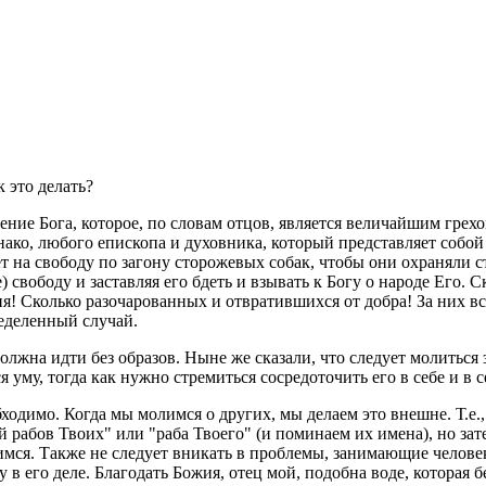
к это де­лать?
­де­ние Бога, ко­то­рое, по сло­вам отцов, яв­ля­ет­ся ве­ли­чай­шим гр
на­ко, лю­бо­го епи­ско­па и ду­хов­ни­ка, ко­то­рый пред­став­ля­ет собо
­ет на сво­бо­ду по за­го­ну сто­ро­же­вых собак, чтобы они охра­ня­ли 
ке) сво­бо­ду и за­став­ляя его бдеть и взы­вать к Богу о на­ро­де Его.
ия! Сколь­ко разо­ча­ро­ван­ных и от­вра­тив­ших­ся от добра! За них 
­де­лен­ный слу­чай.
олж­на идти без об­ра­зов. Ныне же ска­за­ли, что сле­ду­ет мо­лить­ся
ь­ся уму, тогда как нужно стре­мить­ся со­сре­до­то­чить его в себе и в 
об­хо­ди­мо. Когда мы мо­лим­ся о дру­гих, мы де­ла­ем это внешне. Т.е
уй рабов Твоих" или "раба Тво­е­го" (и по­ми­на­ем их имена), но за
им­ся. Также не сле­ду­ет вни­кать в про­бле­мы, за­ни­ма­ю­щие че­ло­в
 в его деле. Бла­го­дать Божия, отец мой, по­доб­на воде, ко­то­рая бе