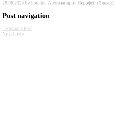
28.08.2024
by
librarian
Ар­хи­манд­рит Иеро­фей (Вла­хос)
Post navigation
« Previous Post
Next Post »
+