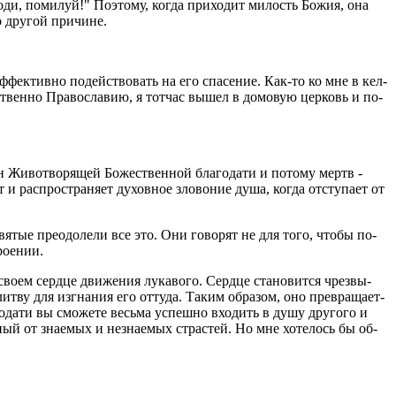
по­ди, по­ми­луй!" По­это­му, когда при­хо­дит ми­лость Божия, она
о дру­гой при­чине.
­фек­тив­но по­дей­ство­вать на его спа­се­ние. Как-то ко мне в кел­
­ствен­но Пра­во­сла­вию, я тот­час вышел в до­мо­вую цер­ковь и по­
 Жи­во­тво­ря­щей Бо­же­ствен­ной бла­го­да­ти и по­то­му мертв -
 рас­про­стра­ня­ет ду­хов­ное зло­во­ние душа, когда от­сту­па­ет от
Свя­тые пре­одо­ле­ли все это. Они го­во­рят не для того, чтобы по­
о­е­нии.
своем серд­це дви­же­ния лу­ка­во­го. Серд­це ста­но­вит­ся чрез­вы­
лит­ву для из­гна­ния его от­ту­да. Таким об­ра­зом, оно пре­вра­ща­ет­
о­да­ти вы смо­же­те весь­ма успеш­но вхо­дить в душу дру­го­го и
н­ный от зна­е­мых и незна­е­мых стра­стей. Но мне хо­те­лось бы об­