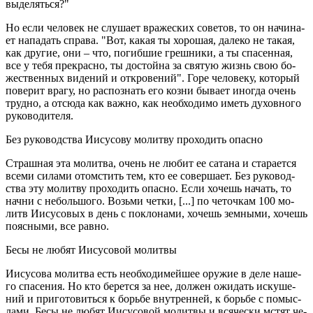
вы­де­лять­ся?"
Но если че­ло­век не слу­ша­ет вра­же­ских со­ве­тов, то он на­чи­на­
ет на­па­дать спра­ва. "Вот, какая ты хо­ро­шая, да­ле­ко не такая,
как дру­гие, они – что, по­гиб­шие греш­ни­ки, а ты спа­сен­ная,
все у тебя пре­крас­но, ты до­стой­на за свя­тую жизнь свою бо­
же­ствен­ных ви­де­ний и от­кро­ве­ний". Горе че­ло­ве­ку, ко­то­рый
по­ве­рит врагу, но рас­по­знать его козни бы­ва­ет ино­гда очень
труд­но, а от­сю­да как важно, как необ­хо­ди­мо иметь ду­хов­но­го
ру­ко­во­ди­те­ля.
Без ру­ко­вод­ства Иису­со­ву мо­лит­ву про­хо­дить опас­но
Страш­ная эта мо­лит­ва, очень не любит ее са­та­на и ста­ра­ет­ся
всеми си­ла­ми ото­мстить тем, кто ее со­вер­ша­ет. Без ру­ко­вод­
ства эту мо­лит­ву про­хо­дить опас­но. Если хо­чешь на­чать, то
начни с неболь­шо­го. Возь­ми четки, [...] по че­точ­кам 100 мо­
литв Иису­со­вых в день с по­кло­на­ми, хо­чешь зем­ны­ми, хо­чешь
по­яс­ны­ми, все равно.
Бесы не любят Иису­со­вой мо­лит­вы
Иису­со­ва мо­лит­ва есть необ­хо­ди­мей­шее ору­жие в деле на­ше­
го спа­се­ния. Но кто бе­рет­ся за нее, дол­жен ожи­дать ис­ку­ше­
ний и при­го­то­вить­ся к борь­бе внут­рен­ней, к борь­бе с по­мыс­
ла­ми. Бесы не любят Иису­со­вой мо­лит­вы и вся­че­ски мстят че­