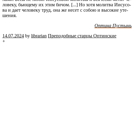
ло­ве­ку, бью­ще­му их этим бичом. [...] Но хотя мо­лит­ва Иису­со­
ва и дает че­ло­ве­ку труд, она же несет с собою и вы­со­кие уте­
ше­ния.
Оп­ти­на Пу­стынь
14.07.2024
by
librarian
Пре­по­доб­ные стар­цы Оп­тин­ские
+