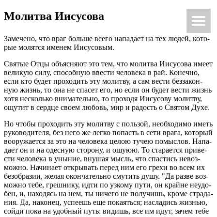
Мо­лит­ва Иису­со­ва
Ки́рие эле́йсон
@Κύριεἐλέησον.με
За­ме­че­но, что враг боль­ше всего на­па­да­ет на тех людей, ко­то­
рые мо­лят­ся име­нем Иису­со­вым.
Свя­тые Отцы объ­яс­ня­ют это тем, что мо­лит­ва Иису­со­ва имеет
ве­ли­кую силу, спо­соб­ную вве­сти че­ло­ве­ка в рай. Ко­неч­но,
если кто будет про­хо­дить эту мо­лит­ву, а сам вести без­за­кон­
ную жизнь, то она не спа­сет его, но если он будет вести жизнь
хотя несколь­ко вни­ма­тель­но, то про­хо­дя Иису­со­ву мо­лит­ву,
ощу­тит в серд­це своем лю­бовь, мир и ра­дость о Свя­том Духе.
Но чтобы про­хо­дить эту мо­лит­ву с поль­зой, необ­хо­ди­мо иметь
ру­ко­во­ди­те­ля, без него же легко по­пасть в сети врага, ко­то­рый
во­ору­жа­ет­ся за это на че­ло­ве­ка целою тучею по­мыс­лов. На­па­
да­ет он и на одес­ную сто­ро­ну, и ошуюю. То ста­ра­ет­ся при­ве­
сти че­ло­ве­ка в уны­ние, вну­шая мысль, что спа­стись невоз­
мож­но. На­чи­на­ет от­кры­вать перед ним его грехи во всем их
без­об­ра­зии, желая окон­ча­тель­но сму­тить душу. "Да разве воз­
мож­но тебе, греш­ни­ку, идти по уз­ко­му пути, он крайне неудо­
бен, и, на­хо­дясь на нем, ты ни­че­го не по­лу­чишь, кроме стра­да­
ния. Да, на­ко­нец, успе­ешь еще по­ка­ять­ся; на­сла­дись жиз­нью,
сойди пока на удоб­ный путь: ви­дишь, все им идут, зачем тебе