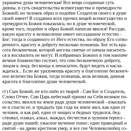
укра­ше­на душа че­ло­ве­че­ская! Все вещи со­здан­ные суть
дивны, и суть сви­де­тель­ства все­мо­гу­ще­ства и пре­муд­ро­сти
Бо­жи­ей; но че­ло­век образ и по­до­бие Со­зда­те­ля сво­е­го в душе
своей имеет! В со­зда­нии всех про­чих вещей все­мо­гу­ще­ство и
пре­муд­рость Божия по­ка­за­лась; но в душе че­ло­ве­че­ской,
кроме того, по­до­бие и образ Божий на­пи­сан явил­ся! Рас­су­ди,
какую кра­со­ту и ве­ли­ко­ле­пие имеет несо­здан­ное есте­ство -
Бог: тогда и со­здан­но­го от Него есте­ства, по об­ра­зу Его со­тво­
рен­но­го, кра­со­ту и доб­ро­ту несколь­ко по­зна­ешь. Бог есть кра­
со­та бес­ко­неч­ная, ко­то­рой ан­ге­лы свя­тые от на­ча­ла на­сы­тить­
ся и вос­хва­лить не могут. И из­бран­ных Бо­жи­их в том наи­па­че
веч­ное бла­жен­ство со­сто­ит, что сию бес­ко­неч­ную доб­ро­ту,
лицом к лицу, без конца и нена­сыт­но, будут ви­деть и на­сла­
ждать­ся... Если же ура­зу­ме­ешь кра­со­ту и бла­го­ле­пие бес­ко­неч­
ное ве­ли­че­ства Божия, тогда по­зна­ешь, коль ве­ли­кая, див­ная
кра­со­та и бла­го­ле­пие души че­ло­ве­че­ской.
гг) Сын Божий, не кто-либо из тва­рей - Сам Бог и Со­зда­тель,
Слово Отчее, Сам Царь небес­ный при­нял на Себя ве­ли­кое по­
соль­ство, явил­ся на земле ради души че­ло­ве­че­ской - взыс­кать
ее и спа­сти ее; и трид­цать три года на земле жил, как един от
че­ло­век, и как раб, един от нищих и бед­ных тру­дил­ся, бед­
ство­вал, пла­кал, алкал, жаж­дал, бес­че­стия и ху­ле­ния тер­пел -
ради души нашей; ужас­ное му­че­ние понес; един пра­вед­ный и
свя­той - на древе крест­ном умер, и все сие Че­ло­ве­ко­лю­бец со­