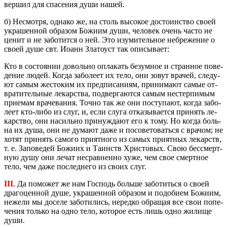
вер­шил для спа­се­ния души нашей.
б) Несмот­ря, од­на­ко же, на столь вы­со­кое до­сто­ин­ство своей
укра­шен­ной об­ра­зом Бо­жи­им души, че­ло­век очень часто не
ценит и не за­бо­тит­ся о ней. Это изу­ми­тель­ное небре­же­ние о
своей душе свт. Иоанн Зла­то­уст так опи­сы­ва­ет:
Кто в со­сто­я­нии до­воль­но опла­кать безум­ное и стран­ное по­ве­
де­ние людей. Когда за­бо­ле­ет их тело, они зовут вра­чей, сле­ду­
ют самым же­сто­ким их пред­пи­са­ни­ям, при­ни­ма­ют самые от­
вра­ти­тель­ные ле­кар­ства, под­вер­га­ют­ся самым нестер­пи­мым
при­е­мам вра­че­ва­ния. Точно так же они по­сту­па­ют, когда за­бо­
ле­ет кто-либо из слуг, и, если слуга от­ка­зы­ва­ет­ся при­нять ле­
кар­ство, они на­силь­но при­нуж­да­ют его к тому. Но когда боль­
на их душа, они не ду­ма­ют даже и по­со­ве­то­вать­ся с вра­чом; не
хотят при­нять са­мо­го при­ят­но­го из самых при­ят­ных ле­карств,
т. е. За­по­ве­дей Бо­жи­их и Та­инств Хри­сто­вых. Свою бес­смерт­
ную душу они лечат несрав­нен­но хуже, чем свое смерт­ное
тело, чем даже по­след­не­го из своих слуг.
III
. Да по­мо­жет же нам Гос­подь боль­ше за­бо­тить­ся о своей
дра­го­цен­ной душе, укра­шен­ной об­ра­зом и по­до­би­ем Бо­жи­им,
неже­ли мы до­се­ле за­бо­ти­лись, неред­ко об­ра­щая все свои по­пе­
че­ния толь­ко на одно тело, ко­то­рое есть лишь одно жи­ли­ще
души.