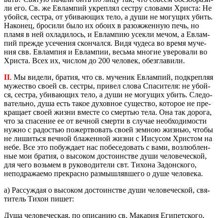
ли его. Св. же Евлам­пий укреп­лял сест­ру сло­ва­ми Хри­ста: Не
убой­ся, сест­ра, от уби­ва­ю­щих тело, а души не мо­гу­щих убить.
На­ко­нец, бро­си­ли было их обоих в разо­жжен­ную печь, но
пламя в ней охла­ди­лось, и Евлам­пию усек­ли мечом, а Евлам­
пий пре­жде усе­че­ния скон­чал­ся. Видя чу­де­са во время му­че­
ния свв. Евлам­пия и Евлам­пии, весь­ма мно­гие уве­ро­ва­ли во
Хри­ста. Всех их, чис­лом до 200 че­ло­век, обез­гла­ви­ли.
II
. Мы ви­де­ли, бра­тия, что св. му­че­ник Евлам­пий, под­креп­ляя
му­же­ство своей св. сест­ры, при­вел слова Спа­си­те­ля: не убой­
ся, сест­ра, уби­ва­ю­щих тело, а души не мо­гу­щих убить. Сле­до­
ва­тель­но, душа есть такое ду­хов­ное су­ще­ство, ко­то­рое не пре­
кра­ща­ет своей жизни вме­сте со смер­тью тела. Она так до­ро­га,
что за спа­се­ние ее от веч­ной смер­ти в слу­чае необ­хо­ди­мо­сти
нужно с ра­до­стью по­жерт­во­вать своей зем­ною жиз­нью, чтобы
не ли­шить­ся веч­ной бла­жен­ной жизни с Иису­сом Хри­стом на
небе. Все это по­буж­да­ет нас по­бе­се­до­вать с вами, воз­люб­лен­
ные мои бра­тия, о вы­со­ком до­сто­ин­стве души че­ло­ве­че­ской,
для чего возь­мем в ру­ко­во­ди­те­ли свт. Ти­хо­на За­дон­ско­го,
непод­ра­жа­е­мо пре­крас­но раз­мыш­ляв­ше­го о душе че­ло­ве­ка.
а) Рас­суж­дая о вы­со­ком до­сто­ин­стве души че­ло­ве­че­ской, свя­
ти­тель Тихон пишет:
Душа че­ло­ве­че­ская, по опи­са­нию св. Ма­ка­рия Еги­пет­ско­го,