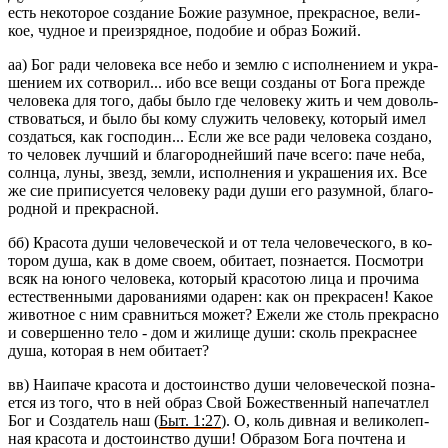
есть неко­то­рое со­зда­ние Божие ра­зум­ное, пре­крас­ное, ве­ли­
кое, чуд­ное и пре­из­ряд­ное, по­до­бие и образ Божий.
аа) Бог ради че­ло­ве­ка все небо и землю с ис­пол­не­ни­ем и укра­
ше­ни­ем их со­тво­рил... ибо все вещи со­зда­ны от Бога пре­жде
че­ло­ве­ка для того, дабы было где че­ло­ве­ку жить и чем до­воль­
ство­вать­ся, и было бы кому слу­жить че­ло­ве­ку, ко­то­рый имел
со­здать­ся, как гос­по­дин... Если же все ради че­ло­ве­ка со­зда­но,
то че­ло­век луч­ший и бла­го­род­ней­ший паче всего: паче неба,
солн­ца, луны, звезд, земли, ис­пол­не­ния и укра­ше­ния их. Все
же сие при­пи­су­ет­ся че­ло­ве­ку ради души его ра­зум­ной, бла­го­
род­ной и пре­крас­ной.
бб) Кра­со­та души че­ло­ве­че­ской и от тела че­ло­ве­че­ско­го, в ко­
то­ром душа, как в доме своем, оби­та­ет, по­зна­ет­ся. По­смот­ри
всяк на юного че­ло­ве­ка, ко­то­рый кра­со­тою лица и про­чи­ма
есте­ствен­ны­ми да­ро­ва­ни­я­ми ода­рен: как он пре­кра­сен! Какое
жи­вот­ное с ним срав­нить­ся может? Ежели же столь пре­крас­но
и со­вер­шен­но тело - дом и жи­ли­ще души: сколь пре­крас­нее
душа, ко­то­рая в нем оби­та­ет?
вв) Наи­па­че кра­со­та и до­сто­ин­ство души че­ло­ве­че­ской по­зна­
ет­ся из того, что в ней образ Свой Бо­же­ствен­ный на­пе­чат­лел
Бог и Со­зда­тель наш (
Быт. 1:27
). О, коль див­ная и ве­ли­ко­леп­
ная кра­со­та и до­сто­ин­ство души! Об­ра­зом Бога по­чте­на и