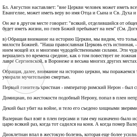
Бл. Ав­гу­стин на­став­ля­ет: "вне Церк­ви че­ло­век может иметь в
Еван­ге­лие, может иметь веру во имя Отца и Сына и Св. Духа и про
Он же в дру­гом месте го­во­рит: "вся­кий, от­де­лив­ший­ся от об­ще
будет иметь жизни, но гнев Божий пре­бы­ва­ет на нем" (См. Дог­ма­ти
в) Об­ра­щая вни­ма­ние на ис­то­рию Церк­ви, мы видим, что толь­ко 
ми­ло­сти Бо­жи­ей. "Наша пра­во­слав­ная Цер­ковь есть ис­тин­ная, 
ни­ем мощей их и мно­ги­ми чу­до­дей­ствен­ны­ми си­ла­ми. Эти чу­д
вер­ша­лись во вре­ме­на сред­ние, как о том по­вест­ву­ет не лож­ная
лавре Сер­ги­ев­ской, в Во­ро­не­же и весь­ма мно­гих дру­гих ме­стах"
Об­ра­щая, далее, вни­ма­ние на ис­то­рию церк­ви, мы по­ра­жа­ем­ся 
уми­ра­ли му­чи­тель­ною смер­тью.
Пер­вый го­ни­тель хри­сти­ан - им­пе­ра­тор рим­ский Нерон - был св
До­ми­ци­ан, по же­сто­ко­сти по­доб­ный Неро­ну, попал в плен неп
Декий был убит на войне, и тело его съе­де­но хищ­ны­ми зве­ря­ми и
Ва­ле­ри­ан был взят в плен пер­са­ми и там ему на­зна­че­но было и
царю вся­кий раз, когда тот са­дил­ся на коня. А когда помер Ва­ле­р
Дио­кле­ти­ан впал в же­сто­кую бо­лезнь, ко­то­рая еще более уси­ли­л