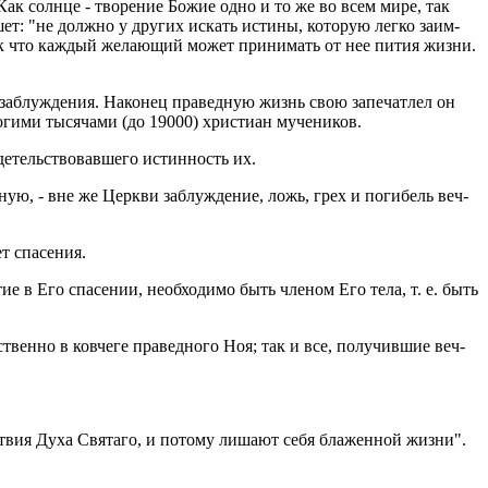
. Как солн­це - тво­ре­ние Божие одно и то же во всем мире, так
шет: "не долж­но у дру­гих ис­кать ис­ти­ны, ко­то­рую легко за­им­
, так что каж­дый же­ла­ю­щий может при­ни­мать от нее пития жизни.
за­блуж­де­ния. На­ко­нец пра­вед­ную жизнь свою за­пе­чат­лел он
ги­ми ты­ся­ча­ми (до 19000) хри­сти­ан му­че­ни­ков.
е­тель­ство­вав­ше­го ис­тин­ность их.
ную, - вне же Церк­ви за­блуж­де­ние, ложь, грех и по­ги­бель веч­
т спа­се­ния.
тие в Его спа­се­нии, необ­хо­ди­мо быть чле­ном Его тела, т. е. быть
ствен­но в ков­че­ге пра­вед­но­го Ноя; так и все, по­лу­чив­шие веч­
­ствия Духа Свя­та­го, и по­то­му ли­ша­ют себя бла­жен­ной жизни".