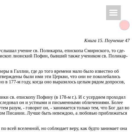
Книга 15. По­уче­ние 47
слы­шал уче­ние св. По­ли­кар­па, епи­ско­па Смирн­ско­го, то сде­
епи­скоп ли­он­ский Пофин, быв­ший также уче­ни­ком св. По­ли­кар­
 веры в Гал­лии, где до того вре­ме­ни мало было из­вест­но об
утвер­жде­ны были ими эти Церк­ви, что они не по­ко­ле­ба­лись
­но в 177-м году, когда оно вы­ра­зи­лось целым рядом до­про­сов,
и­ки св. епи­ско­пу По­фи­ну (в 178-м г.). И с усер­ди­ем про­хо­дил
сле­до­вал он и уст­ны­ми и пись­мен­ны­ми об­ли­че­ни­я­ми. Более
м разум, - го­во­рит он, - за­ни­ма­ет­ся толь­ко тем, что Бог дал во
ен­ном Пи­са­нии. Лучше быть невеж­дою, а лю­бо­вью при­бли­жать­ся
а по всей все­лен­ной, но со­блю­да­ет веру, как будто за­ни­ма­ет она