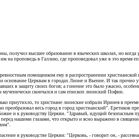
, по­лу­чил выс­шее об­ра­зо­ва­ние в язы­че­ских шко­лах, но когда у
н им на про­по­ведь в Гал­лию, где про­по­ве­до­вал уже в это время 
рев­ност­ным по­мощ­ни­ком ему в рас­про­стра­не­нии хри­сти­ан­ской
ли ос­но­ва­ние Церк­вам в го­ро­дах Лионе и Вьенне. И так проч­но 
тав­ших в за­щи­ту своих богов; а го­не­ние это было ужас­но, осо­бен
 му­че­ни­че­ски скон­чал­ся и сам епи­скоп ли­он­ский Пофин.
ь­ко при­утих­ло, то хри­сти­ане ли­он­ские из­бра­ли Ири­нея в пре­ем­н
ю пре­об­ра­зо­вал весь город в город хри­сти­ан­ский". Ере­ти­ков пре­
ожие и к ру­ко­вод­ству Церк­ви. "Здра­вый, иду­щий без­опас­ным путе
то перед на­ши­ми гла­за­ми, что от­кры­то и ясно вы­ра­же­но в свя­щ
и­им".
се­ние в ру­ко­вод­стве Церк­ви: "Цер­ковь, - го­во­рит он, - рас­се­я­н