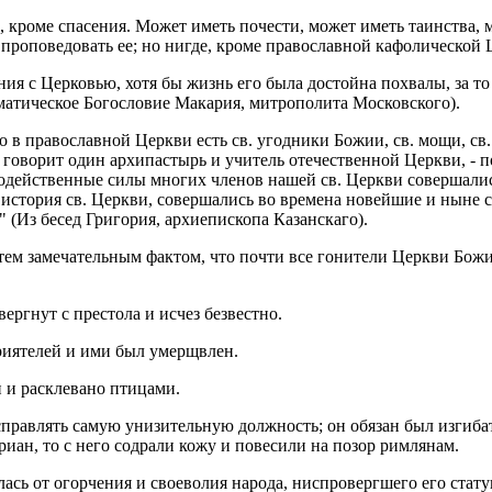
се, кроме спа­се­ния. Может иметь по­че­сти, может иметь та­ин­ства,
­по­ве­до­вать ее; но нигде, кроме пра­во­слав­ной ка­фо­ли­че­ской 
­ния с Цер­ко­вью, хотя бы жизнь его была до­стой­на по­хва­лы, за то 
­че­ское Бо­го­сло­вие Ма­ка­рия, мит­ро­по­ли­та Мос­ков­ско­го).
в пра­во­слав­ной Церк­ви есть св. угод­ни­ки Божии, св. мощи, св. чу
- го­во­рит один ар­хи­пас­тырь и учи­тель оте­че­ствен­ной Церк­ви, - 
о­дей­ствен­ные силы мно­гих чле­нов нашей св. Церк­ви со­вер­ша­лис
 ис­то­рия св. Церк­ви, со­вер­ша­лись во вре­ме­на но­вей­шие и ныне с
 (Из бесед Гри­го­рия, ар­хи­епи­ско­па Ка­зан­ска­го).
тем за­ме­ча­тель­ным фак­том, что почти все го­ни­те­ли Церк­ви Бо­жи
ерг­нут с пре­сто­ла и исчез без­вест­но.
ри­я­те­лей и ими был умерщ­влен.
 рас­кле­ва­но пти­ца­ми.
с­прав­лять самую уни­зи­тель­ную долж­ность; он обя­зан был из­ги­ба
и­ан, то с него со­дра­ли кожу и по­ве­си­ли на позор рим­ля­нам.
ась от огор­че­ния и свое­во­лия на­ро­да, нис­про­верг­ше­го его ста­ту