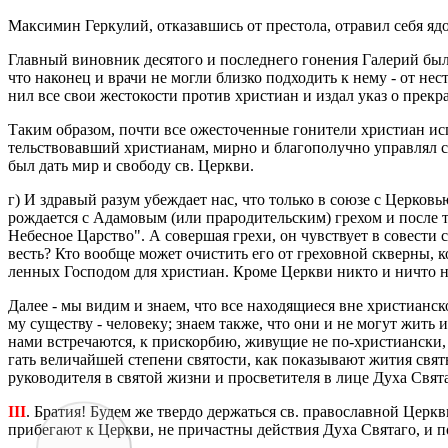
Мак­си­мин Гер­ку­лий, от­ка­зав­шись от пре­сто­ла, отра­вил себя яд
Глав­ный ви­нов­ник де­ся­то­го и по­след­не­го го­не­ния Га­ле­рий бы
что на­ко­нец и врачи не могли близ­ко под­хо­дить к нему - от нест
нил все свои же­сто­ко­сти про­тив хри­сти­ан и издал указ о пре­кра­
Таким об­ра­зом, почти все оже­сто­чен­ные го­ни­те­ли хри­сти­ан ис­
тель­ство­вав­ший хри­сти­а­нам, мирно и бла­го­по­луч­но управ­лял 
был дать мир и сво­бо­ду св. Церк­ви.
г) И здра­вый разум убеж­да­ет нас, что толь­ко в союзе с Цер­ко­вь
рож­да­ет­ся с Ада­мо­вым (или пра­ро­ди­тель­ским) гре­хом и посл
Небес­ное Цар­ство". А со­вер­шая грехи, он чув­ству­ет в со­ве­сти 
весть? Кто во­об­ще может очи­стить его от гре­хов­ной сквер­ны, ко­
лен­ных Гос­по­дом для хри­сти­ан. Кроме Церк­ви никто и ничто н
Далее - мы видим и знаем, что все на­хо­дя­щи­е­ся вне хри­сти­ан­ск
му су­ще­ству - че­ло­ве­ку; знаем также, что они и не могут жить ин
на­ми встре­ча­ют­ся, к при­скор­бию, жи­ву­щие не по-хри­сти­ан­ски
гать ве­ли­чай­шей сте­пе­ни свя­то­сти, как по­ка­зы­ва­ют жития свя­
ру­ко­во­ди­те­ля в свя­той жизни и про­све­ти­те­ля в лице Духа Свя­та
III
. Бра­тия! Будем же твер­до дер­жать­ся св. пра­во­слав­ной Церк­в
при­бе­га­ют к Церк­ви, не при­част­ны дей­ствия Духа Свя­та­го, и 