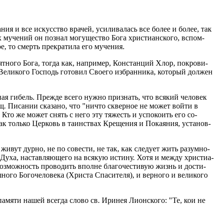
а­ния и все ис­кус­ство вра­чей, уси­ли­ва­лась все более и более, так
му­че­ний он по­знал мо­гу­ще­ство Бога хри­сти­ан­ско­го, вспом­
е, то смерть пре­кра­ти­ла его му­че­ния.
­ят­но­го Бога, тогда как, на­при­мер, Кон­стан­ций Xлор, по­кро­ви­
ли­ко­го Гос­подь го­то­вил Сво­е­го из­бран­ни­ка, ко­то­рый дол­жен
ная ги­бель. Пре­жде всего нужно при­знать, что вся­кий че­ло­век
ящ. Пи­са­нии ска­за­но, что "ничто сквер­ное не может войти в
м. Кто же может снять с него эту тя­жесть и успо­ко­ить его со­
к толь­ко Цер­ковь в та­ин­ствах Кре­ще­ния и По­ка­я­ния, уста­нов­
 живут дурно, не по со­ве­сти, не так, как сле­ду­ет жить ра­зум­но­
Духа, на­став­ля­ю­ще­го на вся­кую ис­ти­ну. Хотя и между хри­сти­а­
воз­мож­ность про­во­дить вполне бла­го­че­сти­вую жизнь и до­сти­
о Бо­го­че­ло­ве­ка (Хри­ста Спа­си­те­ля), и вер­но­го и ве­ли­ко­го
 па­мя­ти нашей все­гда слово св. Ири­нея Ли­он­ско­го: "Те, кои не