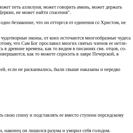
 может петь ал­ли­лу­ия, может го­во­рить аминь, может дер­жать
Церк­ви, не может найти спа­се­ния".
одно без­за­ко­ние, что он от­торг­ся от еди­не­ния со Хри­стом, не
­до­твор­ные иконы, от коих ис­то­ча­ют­ся мно­го­об­раз­ные чу­де­са
по­то­му, что Сам Бог про­сла­вил мно­гих свя­тых чле­нов ее нетле­
ь в древ­ние вре­ме­на, как то видим в пи­са­ни­ях свв. отцов, со­
о­вер­ша­ют­ся, как то мо­же­те спро­сить в лавре Пе­чер­ской, в
­ей, если не рас­ка­и­ва­лись, были свыше на­ка­за­ны и неред­ко
ть свою спину и под­став­лять ее вме­сто сту­пе­ни пер­сид­ско­му
и, на­ко­нец он ли­шил­ся ра­зу­ма и умо­рил себя го­ло­дом.