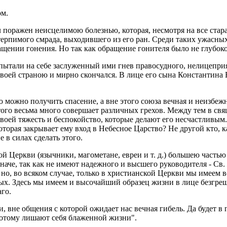
ом.
л по­ра­жен неис­це­ли­мою бо­лез­нью, ко­то­рая, несмот­ря на все ста­р
ер­пи­мо­го смра­да, вы­хо­див­ше­го из его ран. Среди таких ужас­ных 
ще­нии го­не­ния. Но так как об­ра­ще­ние го­ни­те­ля было не глу­бо­ко
пы­та­ли на себе за­слу­жен­ный ими гнев пра­во­суд­но­го, нели­це­при
своей стра­ною и мирно скон­чал­ся. В лице его сына Кон­стан­ти­на Ве­
ю можно по­лу­чить спа­се­ние, а вне этого союза веч­ная и неиз­беж­
е того весь­ма много со­вер­ша­ет раз­лич­ных гре­хов. Между тем в св
своей тя­жесть и бес­по­кой­ство, ко­то­рые де­ла­ют его несчаст­ли­вы
то­рая за­кры­ва­ет ему вход в Небес­ное Цар­ство? Не дру­гой кто, ка
е в силах сде­лать этого.
ой Церк­ви (языч­ни­ки, ма­го­ме­тане, евреи и т. д.) боль­шею ча­стью
аче, так как не имеют на­деж­но­го и выс­ше­го ру­ко­во­ди­те­ля - Св. 
, но, во вся­ком слу­чае, толь­ко в хри­сти­ан­ской Церк­ви мы имеем 
тых. Здесь мы имеем и вы­со­чай­ший об­ра­зец жизни в лице без­греш­но­г
­го.
и, вне об­ще­ния с ко­то­рой ожи­да­ет нас веч­ная ги­бель. Да будет в
по­то­му ли­ша­ют себя бла­жен­ной жизни".