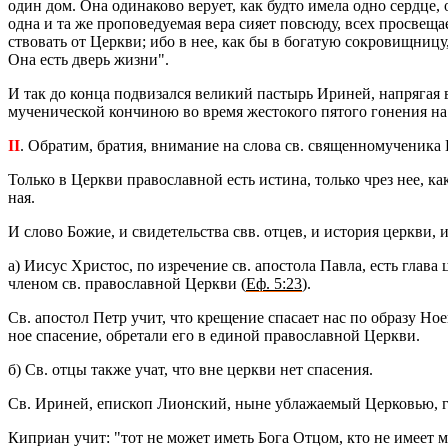
один дом. Она оди­на­ко­во ве­ру­ет, как будто имела одно серд­це,
одна и та же про­по­ве­ду­е­мая вера сияет по­всю­ду, всех про­све­щ
ство­вать от Церк­ви; ибо в нее, как бы в бо­га­тую со­кро­вищ­ни­ц
Она есть дверь жизни".
И так до конца под­ви­зал­ся ве­ли­кий пас­тырь Ири­ней, на­пря­гая 
му­че­ни­че­ской кон­чи­ною во время же­сто­ко­го пя­то­го го­не­ния 
II
. Об­ра­тим, бра­тия, вни­ма­ние на слова св. свя­щен­но­му­че­ни­ка
Толь­ко в Церк­ви пра­во­слав­ной есть ис­ти­на, толь­ко чрез нее, 
ная.
И слово Божие, и сви­де­тель­ства свв. отцев, и ис­то­рия церк­ви, и с
а) Иисус Хри­стос, по из­ре­че­ние св. апо­сто­ла Павла, есть глава 
чле­ном св. пра­во­слав­ной Церк­ви (
Еф. 5:23
).
Св. апо­стол Петр учит, что кре­ще­ние спа­са­ет нас по об­ра­зу Ноева
ное спа­се­ние, об­ре­та­ли его в еди­ной пра­во­слав­ной Церк­ви.
б) Св. отцы также учат, что вне церк­ви нет спа­се­ния.
Св. Ири­ней, епи­скоп Ли­он­ский, ныне убла­жа­е­мый Цер­ко­вью, го
Ки­при­ан учит: "тот не может иметь Бога Отцом, кто не имеет ма