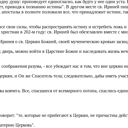
 одну душу: про­по­ве­ду­ет еди­но­глас­но, как будто у нее одни уста
а­ет, при­во­дя к по­зна­нию ис­ти­ны". В дру­гом месте св. Ири­ней пи
у, апо­сто­лы в пол­но­те по­ло­жи­ли все, что при­над­ле­жит ис­тине
все свои силы, чтобы рас­про­стра­нять ис­ти­ну и ис­тре­бить ложь и 
на хри­сти­ан в 202-м году: св. Ири­ней был обез­глав­лен вме­сте с мно­
 Ири­нея о св. Церк­ви Бо­жи­ей, своей му­че­ни­че­скою кро­вью за­сви­д
как дверь, можно войти в Цар­ствие Божие и на­сле­до­вать жизнь веч­
о­об­ра­же­ния ра­зу­ма, - все убеж­да­ет нас в том, что вне церк­ви не
церк­ви, и Он же Спа­си­тель тела; сле­до­ва­тель­но, дабы иметь уча­с
 ков­че­га. Все, спас­ши­е­ся от все­мир­но­го по­то­па, спас­лись един­
­во­рит: "те, ко­то­рые не при­бе­га­ют к Церк­ви, не при­част­ны дей
­те­рию Цер­ковь".