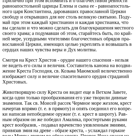
При­лич­но при этом вспом­нить и о бла­го­че­сти­вой рев­но­сти
рав­ноап­о­столь­ной ца­ри­цы Елены и сына ее - рав­ноап­о­столь­
но­го царя Кон­стан­ти­на, да­ро­вав­ших пра­во­слав­ной Церк­ви
сво­бо­ду и от­крыв­ших для нее столь ве­ли­кую свя­ты­ню. По­ду­
май при этом каж­дый хри­сти­а­нин и каж­дая хри­сти­ан­ка, что
вы сде­ла­ли и что можно сде­лать для бла­го­укра­ше­ния мест­но­го
сво­е­го храма; а по­ду­мав­ши об этом, ста­рай­тесь быть, по край­
ней мере, усерд­ны­ми чти­те­ля­ми бла­го­че­сти­вых об­ря­дов пра­
во­слав­ной Церк­ви, име­ю­щих целью укреп­лять и воз­вы­шать в
серд­цах наших чув­ства веры и Дух мо­лит­вы.
Смот­ря на Крест Хри­стов - ору­дие на­ше­го спа­се­ния - нель­зя
не ви­деть его силы и ве­ли­чия. Со­ста­ви­тель ка­но­на на воз­дви­
же­ние Кре­ста Гос­под­ня, св. Козь­ма Маюм­ский ве­ли­че­ствен­но
изоб­ра­жа­ет силу и ве­ли­чие спа­си­тель­но­го ору­дия стра­да­ний
Хри­сто­вых.
Жи­во­тво­ря­щую силу Кре­ста он видит еще в Вет­хом За­ве­те,
когда одни толь­ко про­об­ра­зо­ва­ния его уже тво­ри­ли див­ные
зна­ме­ния. Так св. Мо­и­сей рас­сек Черм­ное море жез­лом, крест
на­чер­тав впря­мо (т. е. в пря­мо­ту) и опять со­еди­нил его во­пре­
ки на­пи­сав непо­бе­ди­мое ору­жие (т. е. крест в ши­ро­ту). Рав­
ным об­ра­зом он же по­бе­дил Ама­ли­ка, про­стер­ты­ми ру­ка­ми
крест во­об­ра­зив, - по­да­вал вра­чев­ство уязв­лен­ным зми­я­ми,
при­вя­зав змия на древе - об­ра­зе кре­ста, - услаж­дал горь­кие
воды Мерры дре­вом во образ кре­ста. Про­рок Иона спас­ся из