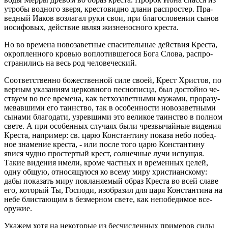
утро­бы вод­но­го зверя, кре­сто­вид­но длани рас­про­стер. Пра­
вед­ный Иаков воз­ла­гал руки свои, при бла­го­сло­ве­нии сынов
иоси­фо­вых, дей­ствие являя жиз­не­нос­но­го кре­ста.
Но во вре­ме­на но­во­за­вет­ные спа­си­тель­ные дей­ствия Кре­ста,
окроп­лен­но­го кро­вью во­пло­тив­ше­го­ся Бога Слова, рас­про­
стра­ни­лись на весь род че­ло­ве­че­ский.
Со­от­вет­ствен­но бо­же­ствен­ной силе своей, Крест Хри­стов, по
вер­ным ука­за­ни­ям цер­ков­но­го пес­но­пис­ца, был до­стой­но че­
ству­ем во все вре­ме­на, как вет­хо­за­вет­ны­ми му­жа­ми, про­ра­зу­
ме­вав­ши­ми его та­ин­ство, так в осо­бен­но­сти но­во­за­вет­ны­ми
сы­на­ми бла­го­да­ти, узрев­ши­ми это ве­ли­кое та­ин­ство в пол­ном
свете. А при осо­бен­ных слу­ча­ях были чрез­вы­чай­ные ви­де­ния
Кре­ста, на­при­мер: св. царю Кон­стан­ти­ну по­ка­за небо по­бед­
ное зна­ме­ние кре­ста, - или после того царю Кон­стан­ти­ну
явися чудно про­стер­тый крест, сол­неч­ные лучи ис­пу­щая.
Такие ви­де­ния имели, кроме част­ных и вре­мен­ных целей,
одну общую, от­но­ся­щу­ю­ся ко всему миру хри­сти­ан­ско­му:
дабы по­ка­зать миру по­кла­ня­е­мый образ Кре­ста во всей славе
его, ко­то­рый Ты, Гос­по­ди, изоб­ра­зил для царя Кон­стан­ти­на на
небе бли­ста­ю­щим в без­мер­ном свете, как непо­бе­ди­мое все­
ору­жие.
Ука­жем хотя на неко­то­рые из бес­чис­лен­ных при­ме­ров силы