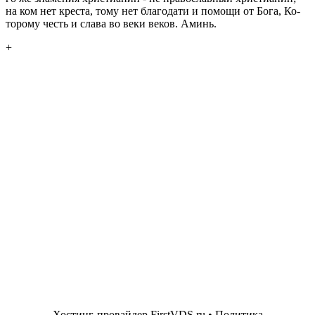
на ком нет кре­ста, тому нет бла­го­да­ти и по­мо­щи от Бога, Ко­
то­ро­му честь и слава во веки веков. Аминь.
+
Хостинг-провайдер
FirstVDS.ru
•
Политика