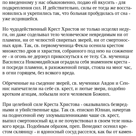
по вве­ден­но­му у нас обык­но­вен­но, подаю ей вку­сить - для
под­креп­ле­ния сил. И дей­стви­тель­но, силы ее тогда же вос­ста­
но­ви­лись и укре­пи­лись так, что боль­ная про­бу­ди­лась от сна -
уже ис­цив­шей­ся.
Но чу­до­дей­ствен­ный Крест Хри­стов не толь­ко ис­це­лял неду­
ги, он даже со­де­лы­вал тело че­ло­ве­че­ское невре­ди­мым ни от
пла­ме­ни, ни от че­лю­стей сви­ре­пых зве­рей, ни от смер­то­нос­
ных ядов. Так, св. пер­во­му­че­ни­ца Фекла осе­ни­ла кре­стом
мно­же­ство дров и хв­ра­стия, со­бран­но­го под нею на со­жже­ние
ее - и огонь не дерз­нул при­кос­нуть­ся к ее телу. Св. му­че­ни­ца
Ва­си­лис­са Ни­ко­ми­дий­ская огра­ди­ла себя зна­ме­ни­ем кре­ста -
и по­сре­ди пла­ме­ни, в разо­жжен­ной пещи, сто­я­ла на мног час,
в огни го­ря­щем, без вся­ко­го вреда.
Об­ре­чен­ные на съе­де­ние зве­рей, св. му­че­ни­ки Авдон и Сен­
нис на­пе­чат­ле­ли на себе св. крест, и лютые звери, по­доб­но
крот­ким агн­цам, ло­бы­за­ли ноги че­ло­ве­ков Бо­жи­их.
При це­леб­ной силе Кре­ста Хри­сто­ва - ока­зы­ва­лись без­вред­
ны­ми и убий­ствен­ные яды. Так св. епи­скоп Юлиан, на­чер­тав
на под­не­сен­ной ему зло­умыш­лен­ни­ка­ми чаше св. крест,
выпил смер­то­нос­ный яд и не по­чув­ство­вал в своем теле ни­ка­
ко­го вреда. По­доб­ным об­ра­зом, преп. Ве­не­дикт осе­нил кре­
стом скля­ни­цу - и ядо­нос­ный сосуд рас­сел­ся, как бы от ка­мен­