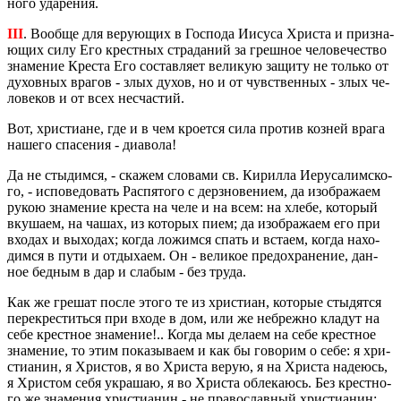
но­го уда­ре­ния.
III
. Во­об­ще для ве­ру­ю­щих в Гос­по­да Иису­са Хри­ста и при­зна­
ю­щих силу Его крест­ных стра­да­ний за греш­ное че­ло­ве­че­ство
зна­ме­ние Кре­ста Его со­став­ля­ет ве­ли­кую за­щи­ту не толь­ко от
ду­хов­ных вра­гов - злых духов, но и от чув­ствен­ных - злых че­
ло­ве­ков и от всех несча­стий.
Вот, хри­сти­ане, где и в чем кро­ет­ся сила про­тив коз­ней врага
на­ше­го спа­се­ния - диа­во­ла!
Да не сты­дим­ся, - ска­жем сло­ва­ми св. Ки­рил­ла Иеру­са­лим­ско­
го, - ис­по­ве­до­вать Рас­пя­то­го с дерз­но­ве­ни­ем, да изоб­ра­жа­ем
рукою зна­ме­ние кре­ста на челе и на всем: на хлебе, ко­то­рый
вку­ша­ем, на чашах, из ко­то­рых пием; да изоб­ра­жа­ем его при
вхо­дах и вы­хо­дах; когда ло­жим­ся спать и вста­ем, когда на­хо­
дим­ся в пути и от­ды­ха­ем. Он - ве­ли­кое предо­хра­не­ние, дан­
ное бед­ным в дар и сла­бым - без труда.
Как же гре­шат после этого те из хри­сти­ан, ко­то­рые сты­дят­ся
пе­ре­кре­стить­ся при входе в дом, или же небреж­но кла­дут на
себе крест­ное зна­ме­ние!.. Когда мы де­ла­ем на себе крест­ное
зна­ме­ние, то этим по­ка­зы­ва­ем и как бы го­во­рим о себе: я хри­
сти­а­нин, я Хри­стов, я во Хри­ста верую, я на Хри­ста на­де­юсь,
я Хри­стом себя укра­шаю, я во Хри­ста об­ле­ка­юсь. Без крест­но­
го же зна­ме­ния хри­сти­а­нин - не пра­во­слав­ный хри­сти­а­нин;