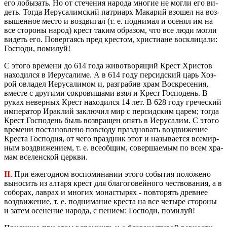
его ло­бы­зать. Но от сте­че­ния на­ро­да мно­гие не могли его ви­
деть. Тогда Иеру­са­лим­ский пат­ри­арх Ма­ка­рий взо­шел на воз­
вы­шен­ное место и воз­дви­гал (т. е. под­ни­мал и осе­нял им на
все сто­ро­ны народ) крест таким об­ра­зом, что все люди могли
ви­деть его. По­вер­га­ясь пред кре­стом, хри­сти­ане вос­кли­ца­ли:
Гос­по­ди, по­ми­луй!
С этого вре­ме­ни до 614 года жи­во­тво­ря­щий Крест Хри­стов
на­хо­дил­ся в Иеру­са­ли­ме. А в 614 году пер­сид­ский царь Хоз­
рой овла­дел Иеру­са­ли­мом и, раз­гра­бив храм Вос­кре­се­ния,
вме­сте с дру­ги­ми со­кро­ви­ща­ми взял и Крест Гос­по­день. В
руках невер­ных Крест на­хо­дил­ся 14 лет. В 628 году гре­че­ский
им­пе­ра­тор Ирак­лий за­клю­чил мир с пер­сид­ским царем; тогда
Крест Гос­по­день быль воз­вра­щен опять в Иеру­са­лим. С этого
вре­ме­ни по­ста­нов­ле­но по­всю­ду празд­но­вать воз­дви­же­ние
Кре­ста Гос­под­ня, от чего празд­ник этот и на­зы­ва­ет­ся все­мир­
ным воз­дви­же­ни­ем, т. е. все­об­щим, со­вер­ша­е­мым по всем хра­
мам все­лен­ской церк­ви.
II
. При еже­год­ном вос­по­ми­на­нии этого со­бы­тия по­ло­же­но
вы­но­сить из ал­та­ря крест для бла­го­го­вей­но­го че­ство­ва­ния, а в
со­бо­рах, лав­рах и мно­гих мо­на­сты­рях - по­вто­рять древ­нее
воз­дви­же­ние, т. е. под­ни­ма­ние кре­ста на все че­ты­ре сто­ро­ны
и затем осе­не­ние на­ро­да, с пе­ни­ем: Гос­по­ди, по­ми­луй!