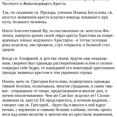
Чест­но­го и Жи­во­тво­ря­ще­го Кре­ста.
Так, по ска­за­нию св. Про­хо­ра, уче­ни­ка Иоан­на Бо­го­сло­ва, св.
апо­стол зна­ме­ни­ем кре­ста ис­це­лил неко­гда ле­жав­ше­го при
пути, боль­но­го че­ло­ве­ка.
Некто бла­го­че­сти­вый Ир, по на­став­ле­нию св. апо­сто­ла Фи­
лип­па, на­чер­тал рукою своей образ кре­ста Хри­сто­ва на по­вре­
жден­ных чле­нах недуж­но­го Ари­стар­ха - и тот­час усох­шая
рука ис­це­ле­ла, око про­зре­ло, слух от­крыл­ся, и боль­ной стал
здо­ров.
Когда св. Епи­фа­ний, в дет­стве своем, бу­дучи еще некре­ще­
ным, свер­жен был од­на­ж­ды рас­сви­ре­пев­шим ослом и силь­но
по­вре­дил себе бедро, то на­шед­ший его неко­то­рый хри­сти­а­нин
три­жды зна­ме­нал кре­стом и тем увра­че­вал от­ро­ка.
Нонна, мать св. Гри­го­рия Бо­го­сло­ва, под­верг­шись од­на­ж­ды
тяж­кой бо­лез­ни, ис­пы­ты­ва­ла, мно­гия стра­да­ния, и самое тяж­
кое - от­вра­ще­ние от пищи, про­дол­жав­ше­е­ся мно­гие дни, и
ничем неиз­ле­чи­ва­е­мое. Чем же Сам Бог ис­це­лил ее? Силою
зна­ме­ния св. кре­ста! Ей пред­ста­ви­лось, в ноч­ном ви­де­нии, -
го­во­рит сам св. Гри­го­рий, - будто бы я явил­ся к ней вдруг
ночью, с кор­зи­ною и са­мы­ми бе­лы­ми хле­ба­ми, потом, про­из­
не­ся над ними мо­лит­ву и за­пе­чат­лев их крест­ным зна­ме­ни­ем,