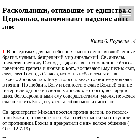
Рас­коль­ни­ки, от­пав­шие от един­ства с
Ки́рие эле́йсон
@Κύριεἐλέησον.με
Цер­ко­вью, на­по­ми­на­ют па­де­ние ан­ге­
лов
Книга 6. По­уче­ние 14
I
. В неве­до­мых для нас небес­ных вы­со­тах есть, воз­люб­лен­ные
бра­тия, чуд­ный, без­греш­ный мир ан­гель­ский. Св. ан­ге­лы,
пред­стоя пре­сто­лу Гос­по­да, Царя славы, ис­пол­нен­ные бла­го­
го­вей­но­го тре­пе­та и любви к Богу, вос­пе­ва­ют Ему песнь: свят,
свят, свят Гос­подь Са­ва­оф, ис­полнь небо и земля славы
Твоея... Лю­бовь их к Богу столь силь­на, что они не умол­ка­ют
в пении. По любви к Богу и рев­но­сти о славе Бо­жи­ей они не
по­тер­пе­ли од­но­го из свет­лых ан­ге­лов, ко­то­рый, воз­гор­див­
шись бо­го­да­ро­ван­ны­ми ему со­вер­шен­ства­ми, умолк, не желая
сла­во­сло­вить Бога, и увлек за собою мно­гих ан­ге­лов.
Св. ар­хи­стра­тиг Ми­ха­ил вос­стал про­тив него и, по по­ве­ле­
нию Божию, низ­верг его с неба, а небес­ные силы от­сту­пи­ли
от про­тив­ни­ка Божия и пре­кра­ти­ли с ним вся­кое об­ще­ние (
Отк. 12:7-19
).