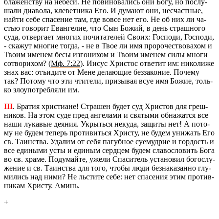
бла­жен­ству на небе­си. Не по­ви­но­ва­лись они Богу, но по­слу­
ша­ли диа­во­ла, кле­вет­ни­ка Его. И ду­ма­ют они, несчаст­ные,
найти себе спа­се­ние там, где вовсе нет его. Не об них ли ча­
стью го­во­рит Еван­ге­лие, что Сын Божий, в день страш­но­го
суда, от­вер­га­ет мно­гих по­чи­та­те­лей Своих: Гос­по­ди, Гос­по­ди,
- ска­жут мно­гие тогда, - не в Твое ли имя про­ро­че­ство­ва­х­ом и
Твоим име­нем бесы из­го­ни­хом и Твоим име­нем силы многи
со­тво­ри­хом? (
Мф. 7:22
). Иисус Хри­стос от­ве­тит им: ни­ко­ли­же
знах вас: отъ­и­ди­те от Мене де­ла­ю­щие без­за­ко­ние. По­че­му
так? По­то­му что эти чти­те­ли, при­зы­вая всуе имя Божие, толь­
ко зло­упо­треб­ля­ли им.
III
. Бра­тия хри­сти­ане! Стра­шен будет суд Хри­стов для греш­
ни­ков. На этом суде пред ан­ге­ла­ми и свя­ты­ми об­на­жат­ся все
наши лу­ка­вые де­я­ния. Укрыть­ся неку­да, за­щи­ты нет! А по­то­
му не будем те­перь про­ти­вить­ся Хри­сту, не будем уни­жать Его
св. Та­ин­ства. Уда­лим от себя па­губ­ное су­е­муд­рие и гор­дость и
все еди­ны­ми усты и еди­ным серд­цем будем сла­во­сло­вить Бога
во св. храме. По­ду­май­те, ужели Спа­си­тель уста­но­вил бо­го­слу­
же­ние и св. Та­ин­ства для того, чтобы люди без­на­ка­зан­но глу­
ми­лись над ними? Не льсти­те себе: нет спа­се­ния этим про­тив­
ни­кам Хри­сту. Аминь.
+