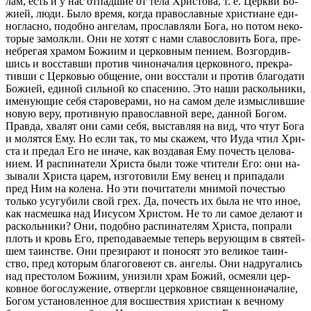
лам, есть и у нас от­пад­шие от тела Хри­сто­ва, т. е. Церк­ви Бо­
жи­ей, люди. Было время, когда пра­во­слав­ные хри­сти­ане еди­
но­глас­но, по­доб­но ан­ге­лам, про­слав­ля­ли Бога, но потом неко­
то­рые за­молк­ли. Они не хотят с нами сла­во­сло­вить Бога, пре­
не­бре­гая хра­мом Бо­жи­им и цер­ков­ным пе­ни­ем. Воз­гор­див­
шись и вос­став­ши про­тив чи­но­на­ча­лия цер­ков­но­го, пре­кра­
тив­ши с Цер­ко­вью об­ще­ние, они вос­ста­ли и про­тив бла­го­да­ти
Бо­жи­ей, еди­ной силь­ной ко спа­се­нию. Это наши рас­коль­ни­ки,
име­ну­ю­щие себя ста­ро­ве­ра­ми, но на самом деле из­мыс­лив­шие
новую веру, про­тив­ную пра­во­слав­ной вере, дан­ной Богом.
Прав­да, хва­лят они сами себя, вы­став­ляя на вид, что чтут Бога
и мо­лят­ся Ему. Но если так, то мы ска­жем, что Иуда чтил Хри­
ста и пре­дал Его не иначе, как воз­да­вая Ему по­честь це­ло­ва­
ни­ем. И рас­пи­на­те­ли Хри­ста были тоже чти­те­ли Его: они на­
зы­ва­ли Хри­ста царем, из­го­то­ви­ли Ему венец и при­па­да­ли
пред Ним на ко­ле­на. Но эти по­чи­та­те­ли мни­мой по­че­стью
толь­ко усу­гу­би­ли свой грех. Да, по­честь их была не что иное,
как на­смеш­ка над Иису­сом Хри­стом. Не то ли самое де­ла­ют и
рас­коль­ни­ки? Они, по­доб­но рас­пи­на­те­лям Хри­ста, по­пра­ли
плоть и кровь Его, пре­по­да­ва­е­мые те­перь ве­ру­ю­щим в свя­тей­
шем та­ин­стве. Они пре­зи­ра­ют и по­но­сят это ве­ли­кое та­ин­
ство, пред ко­то­рым бла­го­го­ве­ют св. ан­ге­лы. Они над­ру­га­лись
над пре­сто­лом Бо­жи­им, уни­зи­ли храм Божий, осме­я­ли цер­
ков­ное бо­го­слу­же­ние, от­верг­ли цер­ков­ное свя­щен­но­на­ча­лие,
Богом уста­нов­лен­ное для вос­ше­ствия хри­сти­ан к веч­но­му