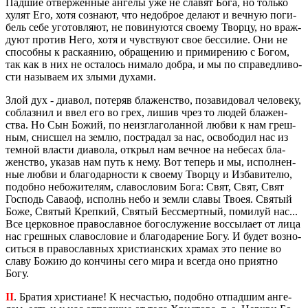
Пад­шие от­вер­жен­ные ан­ге­лы уже не сла­вят Бога, но толь­ко
хулят Его, хотя со­зна­ют, что недоб­рое де­ла­ют и веч­ную по­ги­
бель себе уго­тов­ля­ют, не по­ви­ну­ют­ся сво­е­му Твор­цу, но враж­
ду­ют про­тив Него, хотя и чув­ству­ют свое бес­си­лие. Они не
спо­соб­ны к рас­ка­я­нию, об­ра­ще­нию и при­ми­ре­нию с Богом,
так как в них не оста­лось ни­ма­ло добра, и мы по спра­вед­ли­во­
сти на­зы­ва­ем их злыми ду­ха­ми.
Злой дух - диа­вол, по­те­ряв бла­жен­ство, по­за­ви­до­вал че­ло­ве­ку,
со­блаз­нил и ввел его во грех, лишив чрез то людей бла­жен­
ства. Но Сын Божий, по неиз­гла­го­лан­ной любви к нам греш­
ным, снис­шел на землю, по­стра­дал за нас, осво­бо­дил нас из
тем­ной вла­сти диа­во­ла, от­крыл нам веч­ное на небе­сах бла­
жен­ство, ука­зав нам путь к нему. Вот те­перь и мы, ис­пол­нен­
ные любви и бла­го­дар­но­сти к сво­е­му Твор­цу и Из­ба­ви­те­лю,
по­доб­но небо­жи­те­лям, сла­во­сло­вим Бога: Свят, Свят, Свят
Гос­подь Са­ва­оф, ис­полнь небо и земли славы Твоея. Свя­тый
Боже, Свя­тый Креп­кий, Свя­тый Бес­смерт­ный, по­ми­луй нас...
Все цер­ков­ное пра­во­слав­ное бо­го­слу­же­ние вос­сы­ла­ет от лица
нас греш­ных сла­во­сло­вие и бла­го­да­ре­ние Богу. И будет воз­но­
сить­ся в пра­во­слав­ных хри­сти­ан­ских хра­мах это пение во
славу Божию до кон­чи­ны сего мира и все­гда оно при­ят­но
Богу.
II
. Бра­тия хри­сти­ане! К несча­стью, по­доб­но от­пад­шим ан­ге­