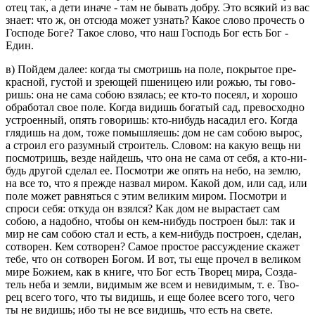
отец так, а дети иначе - там не бы­вать добру. Это вся­кий из вас
знает: что ж, он от­сю­да может узнать? Какое слово про­честь о
Гос­по­де Боге? Такое слово, что наш Гос­подь Бог есть Бог -
Един.
в) Пой­дем далее: когда ты смот­ришь на поле, по­кры­тое пре­
крас­ной, гу­стой и зре­ю­щей пше­ни­цею или рожью, ты го­во­
ришь: она не сама собою взя­лась; ее кто-то по­се­ял, и хо­ро­шо
об­ра­бо­тал свое поле. Когда ви­дишь бо­га­тый сад, пре­вос­ход­но
устро­ен­ный, опять го­во­ришь: кто-ни­будь на­са­дил его. Когда
гля­дишь на дом, тоже по­мыш­ля­ешь: дом не сам собою вырос,
а стро­ил его ра­зум­ный стро­и­тель. Сло­вом: на какую вещь ни
по­смот­ришь, везде най­дешь, что она не сама от себя, а кто-ни­
будь дру­гой сде­лал ее. По­смот­ри же опять на небо, на землю,
на все то, что я пре­жде на­звал миром. Какой дом, или сад, или
поле может рав­нять­ся с этим ве­ли­ким миром. По­смот­ри и
спро­си себя: от­ку­да он взял­ся? Как дом не вы­рас­та­ет сам
собою, а на­доб­но, чтобы он кем-ни­будь по­стро­ен был: так и
мир не сам собою стал и есть, а кем-ни­будь по­стро­ен, сде­лан,
со­тво­рен. Кем со­тво­рен? Самое про­стое рас­суж­де­ние ска­жет
тебе, что он со­тво­рен Богом. И вот, ты еще про­чел в ве­ли­ком
мире Бо­жи­ем, как в книге, что Бог есть Тво­рец мира, Со­зда­
тель неба и земли, ви­ди­мым же всем и неви­ди­мым, т. е. Тво­
рец всего того, что ты ви­дишь, и еще более всего того, чего
ты не ви­дишь; ибо ты не все ви­дишь, что есть на свете.