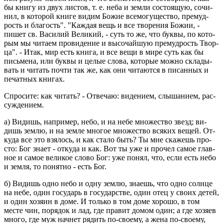
бы книгу из двух ли­стов, т. е. неба и земли со­сто­я­щую, со­чи­
нил, в ко­то­рой книге видим Божие все­мо­гу­ще­ство, пре­муд­
рость и бла­гость". "Каж­дая вещь и все тво­ре­ния Божии, -
пишет св. Ва­си­лий Ве­ли­кий, - суть то же, что буквы, по ко­то­
рым мы чи­та­ем про­ви­де­ние и вы­со­чай­шую пре­муд­рость Твор­
ца". - Итак, мир есть книга, и все вещи в мире суть как бы
пись­ме­на, или буквы и целые слова, ко­то­рые можно скла­ды­
вать и чи­тать почти так же, как они чи­та­ют­ся в пи­сан­ных и
пе­чат­ных кни­гах.
Спро­си­те: как чи­тать? - От­ве­чаю: ви­де­ни­ем, слы­ша­ни­ем, рас­
суж­де­ни­ем.
а) Ви­дишь, на­при­мер, небо, и на небе мно­же­ство звезд; ви­
дишь землю, и на земле мно­гое мно­же­ство вся­ких вещей. От­
ку­да все это взя­лось, и как стало быть? Ты мне ска­жешь про­
сто: Бог знает - от­ку­да и как. Вот ты уже и про­чел самое глав­
ное и самое ве­ли­кое слово Бог: уже понял, что, если есть небо
и земля, то по­нят­но - есть Бог.
б) Ви­дишь одно небо и одну землю, зна­ешь, что одно солн­це
на небе, один го­су­дарь в го­су­дар­стве, один отец у своих детей,
и один хо­зя­ин в доме. И толь­ко в том доме хо­ро­шо, в том
месте чин, по­ря­док и лад, где пра­вит домом один; а где хо­зя­ев
много, где муж нач­нет ря­дить по-сво­е­му, а жена по-сво­е­му,