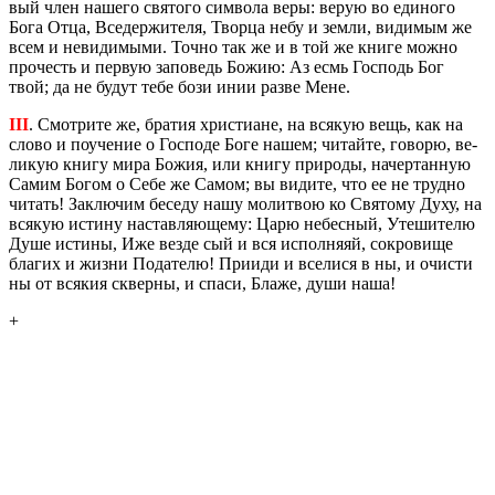
вый член на­ше­го свя­то­го сим­во­ла веры: верую во еди­но­го
Бога Отца, Все­дер­жи­те­ля, Твор­ца небу и земли, ви­ди­мым же
всем и неви­ди­мы­ми. Точно так же и в той же книге можно
про­честь и первую за­по­ведь Божию: Аз есмь Гос­подь Бог
твой; да не будут тебе бози инии разве Мене.
III
. Смот­ри­те же, бра­тия хри­сти­ане, на вся­кую вещь, как на
слово и по­уче­ние о Гос­по­де Боге нашем; чи­тай­те, го­во­рю, ве­
ли­кую книгу мира Божия, или книгу при­ро­ды, на­чер­тан­ную
Самим Богом о Себе же Самом; вы ви­ди­те, что ее не труд­но
чи­тать! За­клю­чим бе­се­ду нашу мо­лит­вою ко Свя­то­му Духу, на
вся­кую ис­ти­ну на­став­ля­ю­ще­му: Царю небес­ный, Уте­ши­те­лю
Душе ис­ти­ны, Иже везде сый и вся ис­пол­ня­яй, со­кро­ви­ще
бла­гих и жизни По­да­те­лю! При­и­ди и все­ли­ся в ны, и очи­сти
ны от вся­кия сквер­ны, и спаси, Блаже, души наша!
+