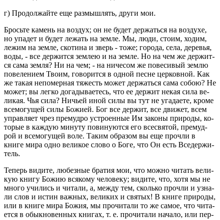
г) Про­дол­жай­те еще раз­мыш­лять, други мои.
Брось­те ка­мень на воз­дух; он не будет дер­жать­ся на воз­ду­хе,
но упа­дет и будет ле­жать на земле. Мы, люди, стоим, ходим,
лежим на земле, ско­ти­на и зверь - тоже; го­ро­да, села, де­ре­вья,
воды, - все дер­жит­ся зем­лею и на земле. Но на чем же дер­жит­
ся сама земля? Ни на чем; - на ни­че­сом же по­ве­си­вый землю
по­ве­ле­ни­ем Твоим, го­во­рит­ся в одной песне цер­ков­ной. Как
же такая непо­мер­ная тя­жесть может дер­жать­ся сама собою? Не
может; вы легко до­га­ды­ва­е­тесь, что ее дер­жит некая сила ве­
ли­кая. Чья сила? Ни­чьей иной силы вы тут не уга­да­е­те, кроме
все­мо­гу­щей силы Бо­жи­ей. Бог все дер­жит, все дви­жет, всем
управ­ля­ет чрез пре­муд­ро устро­ен­ные Им за­ко­ны при­ро­ды, ко­
то­рые в каж­дую ми­ну­ту по­ви­ну­ют­ся его все­свя­той, пре­муд­
рой и все­мо­гу­щей воле. Таким об­ра­зом вы еще про­чли в
книге мира одно ве­ли­кое слово о Боге, что Он есть Все­дер­жи­
тель.
Те­перь ви­ди­те, лю­без­ные бра­тия мои, что можно чи­тать ве­ли­
кую книгу Божию вся­ко­му че­ло­ве­ку; ви­ди­те, что, хотя мы не
много учи­лись и чи­та­ли, а, между тем, сколь­ко про­чли и узна­
ли слов и истин важ­ных, ве­ли­ких и свя­тых! В книге при­ро­ды,
или в книге мира Божия, мы про­чи­та­ли то же самое, что чи­та­
ет­ся в обык­но­вен­ных кни­гах, т. е. про­чи­та­ли на­ча­ло, или пер­