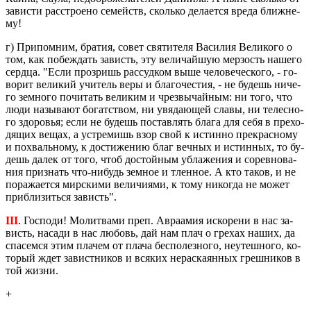
за­ви­сти рас­стро­е­но се­мейств, сколь­ко де­ла­ет­ся вреда ближ­не­
му!
г) При­пом­ним, бра­тия, совет свя­ти­те­ля Ва­си­лия Ве­ли­ко­го о
том, как по­беж­дать за­висть, эту ве­ли­чай­шую мер­зость на­ше­го
серд­ца. "Если про­зришь рас­суд­ком выше че­ло­ве­че­ско­го, - го­
во­рит ве­ли­кий учи­тель веры и бла­го­че­стия, - не бу­дешь ни­че­
го зем­но­го по­чи­тать ве­ли­ким и чрез­вы­чай­ным: ни того, что
люди на­зы­ва­ют бо­гат­ством, ни увя­да­ю­щей славы, ни те­лес­но­
го здо­ро­вья; если не бу­дешь по­став­лять блага для себя в пре­хо­
дя­щих вещах, а устре­мишь взор свой к ис­тин­но пре­крас­но­му
и по­хваль­но­му, к до­сти­же­нию благ веч­ных и ис­тин­ных, то бу­
дешь далек от того, чтоб до­стой­ным убла­же­ния и со­рев­но­ва­
ния при­знать что-ни­будь зем­ное и тлен­ное. А кто таков, и не
по­ра­жа­ет­ся мир­ски­ми ве­ли­чи­я­ми, к тому ни­ко­гда не может
при­бли­зить­ся за­висть".
III
. Гос­по­ди! Мо­лит­ва­ми преп. Ав­ра­амия ис­ко­ре­ни в нас за­
висть, на­са­ди в нас лю­бовь, дай нам плач о гре­хах наших, да
спа­сем­ся этим пла­чем от плача бес­по­лез­но­го, неутеш­но­го, ко­
то­рый ждет за­вист­ни­ков и вся­ких нерас­ка­ян­ных греш­ни­ков в
той жизни.
+