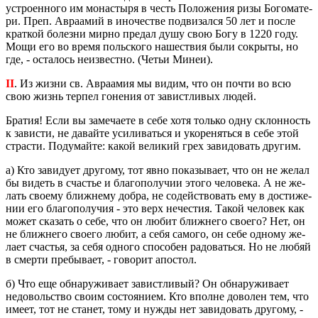
устро­ен­но­го им мо­на­сты­ря в честь По­ло­же­ния ризы Бо­го­ма­те­
ри. Преп. Ав­ра­амий в ино­че­стве под­ви­зал­ся 50 лет и после
крат­кой бо­лез­ни мирно пре­дал душу свою Богу в 1220 году.
Мощи его во время поль­ско­го на­ше­ствия были со­кры­ты, но
где, - оста­лось неиз­вест­но. (Четьи Минеи).
II
. Из жизни св. Ав­ра­амия мы видим, что он почти во всю
свою жизнь тер­пел го­не­ния от за­вист­ли­вых людей.
Бра­тия! Если вы за­ме­ча­е­те в себе хотя толь­ко одну склон­ность
к за­ви­сти, не да­вай­те уси­ли­вать­ся и уко­ре­нять­ся в себе этой
стра­сти. По­ду­май­те: какой ве­ли­кий грех за­ви­до­вать дру­гим.
а) Кто за­ви­ду­ет дру­го­му, тот явно по­ка­зы­ва­ет, что он не желал
бы ви­деть в сча­стье и бла­го­по­лу­чии этого че­ло­ве­ка. А не же­
лать сво­е­му ближ­не­му добра, не со­дей­ство­вать ему в до­сти­же­
нии его бла­го­по­лу­чия - это верх нече­стия. Такой че­ло­век как
может ска­зать о себе, что он любит ближ­не­го сво­е­го? Нет, он
не ближ­не­го сво­е­го любит, а себя са­мо­го, он себе од­но­му же­
ла­ет сча­стья, за себя од­но­го спо­со­бен ра­до­вать­ся. Но не любяй
в смер­ти пре­бы­ва­ет, - го­во­рит апо­стол.
б) Что еще об­на­ру­жи­ва­ет за­вист­ли­вый? Он об­на­ру­жи­ва­ет
недо­воль­ство своим со­сто­я­ни­ем. Кто вполне до­во­лен тем, что
имеет, тот не ста­нет, тому и нужды нет за­ви­до­вать дру­го­му, -