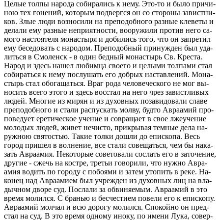
Целые толпы на­ро­да со­би­ра­лись к нему. Это-то и было при­чи­
ною тех го­не­ний, ко­то­рым под­верг­ся он со сто­ро­ны за­вист­ни­
ков. Злые люди воз­но­си­ли на пре­по­доб­но­го раз­ные кле­ве­ты и
де­ла­ли ему раз­ные непри­ят­но­сти, во­ору­жи­ли про­тив него са­
мо­го на­сто­я­те­ля мо­на­сты­ря и до­би­лись того, что он за­пре­тил
ему бе­се­до­вать с на­ро­дом. Пре­по­доб­ный при­нуж­ден был уда­
лить­ся в Смо­ленск - в один бед­ный мо­на­стырь Св. Кре­ста.
Народ и здесь нашел лю­бим­ца сво­е­го и це­лы­ми тол­па­ми стал
со­би­рать­ся к нему по­слу­шать его доб­рых на­став­ле­ний. Мо­на­
стырь стал обо­га­щать­ся. Враг рода че­ло­ве­че­ско­го не мог вы­
но­сить всего этого и здесь вос­стал на него чрез за­вист­ли­вых
людей. Мно­гие из мирян и из ду­хов­ных по­за­ви­до­ва­ли славе
пре­по­доб­но­го и стали рас­пус­кать молву, будто Ав­ра­амий про­
по­ве­ду­ет ере­ти­че­ское уче­ние и со­вра­ща­ет в свое лже­уче­ние
мо­ло­дых людей, живет нечи­сто, при­кры­вая тем­ные дела на­
руж­ною свя­то­стью. Такие толки дошли до епи­ско­па. Весь
город при­шел в вол­не­ние, все стали со­ве­щать­ся, чем бы на­ка­
зать Ав­ра­амия. Неко­то­рые со­ве­то­ва­ли со­слать его в за­то­че­ние,
дру­гие - сжечь на ко­ст­ре, тре­тьи го­во­ри­ли, что нужно Ав­ра­
амия во­дить по го­ро­ду с по­бо­я­ми и затем уто­пить в реке. На­
ко­нец над Ав­ра­ами­ем был учре­жден из ду­хов­ных лиц на вла­
дыч­ном дворе суд. По­сла­ли за об­ви­ня­е­мым. Ав­ра­амий в это
время мо­лил­ся. С бра­нью и бес­че­сти­ем по­ве­ли его к епи­ско­пу.
Ав­ра­амий мол­чал и всю до­ро­гу мо­лил­ся. Спо­кой­но он пред­
стал на суд. В это время од­но­му иноку, по имени Лука, со­вер­