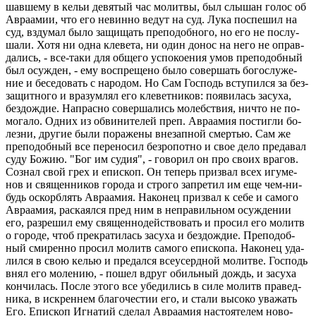
шав­ше­му в кельи де­вя­тый час мо­лит­вы, был слы­шан голос об
Ав­ра­амии, что его невин­но ведут на суд. Лука по­спе­шил на
суд, взду­мал было за­щи­щать пре­по­доб­но­го, но его не по­слу­
ша­ли. Хотя ни одна кле­ве­та, ни один донос на него не оправ­
да­лись, - все-таки для об­ще­го успо­ко­е­ния умов пре­по­доб­ный
был осуж­ден, - ему вос­пре­ще­но было со­вер­шать бо­го­слу­же­
ние и бе­се­до­вать с на­ро­дом. Но Сам Гос­подь всту­пил­ся за без­
за­щит­но­го и вра­зум­лял его кле­вет­ни­ков: по­яви­лась за­су­ха,
без­до­ж­дие. На­прас­но со­вер­ша­лись мо­леб­ствия, ничто не по­
мо­га­ло. Одних из об­ви­ни­те­лей преп. Ав­ра­амия по­стиг­ли бо­
лез­ни, дру­гие были по­ра­же­ны вне­зап­ной смер­тью. Сам же
пре­по­доб­ный все пе­ре­но­сил без­ро­пот­но и свое дело пре­да­вал
суду Божию. "Бог им судия", - го­во­рил он про своих вра­гов.
Со­знал свой грех и епи­скоп. Он те­перь при­звал всех игу­ме­
нов и свя­щен­ни­ков го­ро­да и стро­го за­пре­тил им еще чем-ни­
будь оскорб­лять Ав­ра­амия. На­ко­нец при­звал к себе и са­мо­го
Ав­ра­амия, рас­ка­ял­ся пред ним в непра­виль­ном осуж­де­нии
его, раз­ре­шил ему свя­щен­но­дей­ство­вать и про­сил его мо­литв
о го­ро­де, чтоб пре­кра­ти­лась за­су­ха и без­до­ж­дие. Пре­по­доб­
ный сми­рен­но про­сил мо­литв са­мо­го епи­ско­па. На­ко­нец уда­
лил­ся в свою келью и пре­дал­ся все­усерд­ной мо­лит­ве. Гос­подь
внял его мо­ле­нию, - пошел вдруг обиль­ный дождь, и за­су­ха
кон­чи­лась. После этого все убе­ди­лись в силе мо­литв пра­вед­
ни­ка, в ис­крен­нем бла­го­че­стии его, и стали вы­со­ко ува­жать
Его. Епи­скоп Иг­на­тий сде­лал Ав­ра­амия на­сто­я­те­лем но­во­