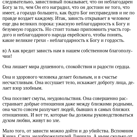
сле­до­ва­тель­но, за­вист­ли­вый по­ка­зы­ва­ет, что он небла­го­да­рен
Богу за то, чем Он его на­гра­дил, что он до­сто­ин не того, что
имеет, а го­раз­до боль­ше­го, как будто Бог неспра­вед­лив и не по
прав­де воз­да­ет каж­до­му. Итак, за­висть от­кры­ва­ет в че­ло­ве­ке
еще два ве­ли­ких по­ро­ка: ужас­ную небла­го­дар­ность к Богу и
безум­ную гор­дость. Но стоит толь­ко при­пом­нить участь гор­
до­го и небла­го­дар­но­го на­ро­да ев­рей­ско­го, чтобы по­нять,
какие ве­ли­кие грехи - небла­го­дар­ность к Богу и гор­дость.
в) А как вре­дит за­висть нам в нашем соб­ствен­ном бла­го­по­лу­
чии!
Она ли­ша­ет мира ду­шев­но­го, спо­кой­ствия и ра­до­сти серд­ца.
Она и здо­ро­во­го че­ло­ве­ка де­ла­ет боль­ным, и в сча­стье
несчаст­ли­вым. Она ис­су­ша­ет тело, ис­ка­жа­ет доб­ро­ту лица, де­
ла­ет взор злоб­ным.
Она по­се­ля­ет смуты, неудо­воль­ствия. Она со­вер­шен­но рас­
стра­и­ва­ет доб­рые от­но­ше­ния даже между близ­ки­ми род­ны­ми,
она часто со­всем раз­лу­ча­ет людей, быв­ших в самых близ­ких
от­но­ше­ни­ях. И вот те, ко­то­рые бы долж­ны ру­ко­вод­ство­вать­ся
духом любви, живут во зле.
Мало того, от за­ви­сти можно дойти и до убий­ства. Вспом­ним
Каина, Саула, недоб­ро­же­ла­те­лей Да­ни­и­ла. А ныне сколь­ко от