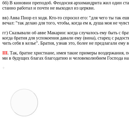
бб) В ки­но­вии пре­по­доб. Фе­о­до­сия ар­хи­манд­ри­та жил один с
стан­но ра­бо­тал и почти не вы­хо­дил из церк­ви.
вв) Авва Пиор ел ходя. Кто-то спро­сил его: "для чего ты так ешь
ве­чал: "так делаю для того, чтобы, когда ем я, душа моя не чув­ство
гг) Ска­зы­ва­ли об авве Ма­ка­рии: когда слу­ча­лось ему быть с бр
когда бра­тия для успо­ко­е­ния да­ва­ли ему (вина), ста­рец с ра­до
чить себя в келье". Бра­тия, узнав это, более не пред­ла­га­ли ему 
III
. Так, бра­тие хри­сти­ане, имея такие при­ме­ры воз­дер­жа­ния, по
ми в бу­ду­щих бла­гах бла­го­да­тию и че­ло­ве­ко­лю­би­ем Гос­по­да
+