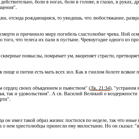
 дей­стви­тель­но, боли в ногах, боли в го­ло­ве, в гла­зах, в руках, 
­ще­ния".
 от­сю­да рож­да­ю­щи­я­ся, то уви­дишь, что лю­бо­с­тя­жа­ние, раз­вра
смер­ти и при­чи­ни­ло миру по­ги­бель сла­сто­лю­бие чрева. Ной осме
до того, что те­ле­са их пали в пу­стыне. Чре­во­уго­дие од­но­го из про
ер­ные по­мыс­лы, по­мра­ча­ет ум, вко­ре­ня­ет стра­сти, пре­тво­ря­ет
 пище и питии есть мать всех зол. Как в гни­лом бо­ло­те вся­кие пло­д
м сер­дец своих объ­яде­ни­ем и пьян­ством" (
Лк. 21:34
), "устра­ним в
о­вья, так и удо­воль­ствия". А св. Ва­си­лий Ве­ли­кий о воз­держ­но­с
р­ти".
да он имел такой образ жизни: по­стил­ся по неде­ле, так что иные по­ч
 о нем хри­сто­люб­цы при­нес­ли ему ми­ло­сты­ню. Но он ска­зал: "я 