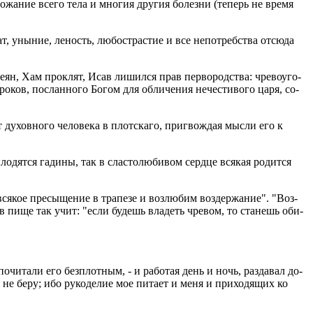
дро­жа­ние всего тела и мно­гия дру­гия бо­лез­ни (те­перь не время
т, уны­ние, ле­ность, лю­бо­стра­стие и все непо­треб­ства от­сю­да
­ян, Хам про­клят, Исав ли­шил­ся прав пер­во­род­ства: чре­во­уго­
­ро­ков, по­слан­но­го Богом для об­ли­че­ния нече­сти­во­го царя, со­
 ду­хов­но­го че­ло­ве­ка в плот­ска­го, при­гвож­дая мысли его к
ят­ся га­ди­ны, так в сла­сто­лю­би­вом серд­це вся­кая ро­дит­ся
ся­кое пре­сы­ще­ние в тра­пе­зе и воз­лю­бим воз­дер­жа­ние". "Воз­
ти в пище так учит: "если бу­дешь вла­деть чре­вом, то ста­нешь оби­
и­та­ли его без­п­лот­ным, - и ра­бо­тая день и ночь, раз­да­вал до­
не беру; ибо ру­ко­де­лие мое пи­та­ет и меня и при­хо­дя­щих ко