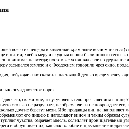
­ния
. мощей коего из пе­ще­ры в ка­мен­ный храм ныне вос­по­ми­на­ет­ся (эт
в пище и питии; хлеб в меру и скуд­ныя овощи были пищею сего св. по­
при­ни­мал не все­гда; по­стом же уси­ли­вал свое воз­дер­жа­ние и 
­ру за­сы­пал­ся зем­лею и с Фе­о­до­си­ем го­во­ри­ли чрез окно, про­де­
­дия, по­буж­да­ет нас ска­зать в на­сто­я­щий день о вреде чре­во­уго­ди
силь­но осуж­да­ют этот порок.
а": "для чего, скажи мне, ты утуч­ня­ешь тело пре­сы­ще­ни­ем в пище?
ничто столь­ко не раз­ру­ша­ет, не обре­ме­ня­ет и не по­вре­жда­ет е
сколь­ко дру­гие бе­ре­гут мехи. Ибо про­дав­цы вин не на­пол­ня­ют м
бре­ме­ня­ют его пищею и на­пол­ня­ют вином и таким об­ра­зом су­гу­б
­туп­ля­ет чув­ства, омра­ча­ет мысль, ослеп­ля­ет про­ни­ца­тель­ный ум
ре­га и об­ру­ши­ва­ет их, как сла­сто­лю­бие и пре­сы­ще­ние под­ры­ва­