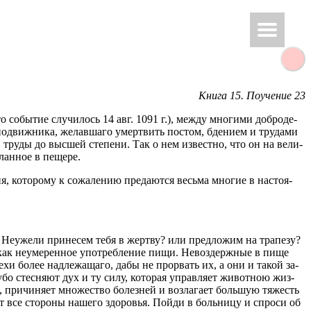
Книга 15. По­уче­ние 23
о со­бы­тие слу­чи­лось 14 авг. 1091 г.), между мно­ги­ми доб­ро­де­
движ­ни­ка, же­лав­ша­го умерт­вить по­стом, бде­ни­ем и тру­да­ми
труды до выс­шей сте­пе­ни. Так о нем из­вест­но, что он на ве­ли­
лан­ное в пе­ще­ре.
я, ко­то­ро­му к со­жа­ле­нию пре­да­ют­ся весь­ма мно­гие в на­сто­я­
 Неуже­ли при­не­сем тебя в жерт­ву? или пред­ло­жим на тра­пе­зу?
го, как неуме­рен­ное упо­треб­ле­ние пищи. Невоз­держ­ные в пище
ехи более над­ле­жа­ща­го, дабы не про­рвать их, а они и такой за­
о стес­ня­ют дух и ту силу, ко­то­рая управ­ля­ет жи­вот­ною жиз­
, при­чи­ня­ет мно­же­ство бо­лез­ней и воз­ла­га­ет боль­шую тя­жесть
ет все сто­ро­ны на­ше­го здо­ро­вья. Пойди в боль­ни­цу и спро­си об