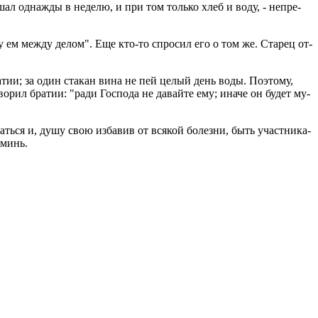
­шал од­на­ж­ды в неде­лю, и при том толь­ко хлеб и воду, - непре­
му ем между делом". Еще кто-то спро­сил его о том же. Ста­рец от­
бра­тии; за один ста­кан вина не пей целый день воды. По­это­му,
­во­рил бра­тии: "ради Гос­по­да не да­вай­те ему; иначе он будет му­
дать­ся и, душу свою из­ба­вив от вся­кой бо­лез­ни, быть участ­ни­ка­
 Аминь.