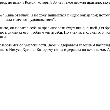
та­рец, по имени Конон, ко­то­рый 35 лет такое дер­жал пра­ви­ло: вку
?" Авва от­ве­чал: "я не хочу за­ни­мать­ся пищею как делом; по­то­
­ва­ла те­лес­но­го удо­воль­ствия".
а­ти­ею, он по­ла­гал себе за пра­ви­ло: если будет вино, выпей для 
­стию при­ни­мал его, чтобы му­чить себя. Но уче­ник его, зная это, го
вина.
­за­бо­тим­ся об уме­рен­но­сти, дабы и здо­ро­вьем те­лес­ным на­сла­ж
 на­ше­го Иису­са Хри­ста, Ко­то­ро­му слава и дер­жа­ва во веки веков.