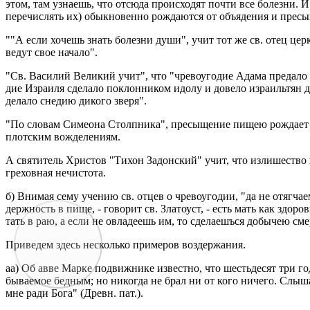
этом, там узна­ешь, что от­сю­да про­ис­хо­дят почти все бо­лез­ни. И
пе­ре­чис­лять их) обык­но­вен­но рож­да­ют­ся от объ­яде­ния и пре­сы
""А если хо­чешь знать бо­лез­ни души", учит тот же св. отец церк­ви,
ведут свое на­ча­ло".
"Св. Ва­си­лий Ве­ли­кий учит", что "чре­во­уго­дие Адама пре­да­ло 
дие Из­ра­и­ля сде­ла­ло по­клон­ни­ком идолу и до­ве­ло из­ра­иль­тян 
де­ла­ло сне­дию ди­ко­го зверя".
"По сло­вам Си­мео­на Столп­ни­ка", пре­сы­ще­ние пищею рож­да­ет скв
плот­ским во­жде­ле­ни­ям.
А свя­ти­тель Хри­стов "Тихон За­дон­ский" учит, что из­ли­ше­ство в
гре­хов­ная нечи­сто­та.
б) Вни­мая сему уче­нию св. отцев о чре­во­уго­дии, "да не отяг­ча­е
держ­ность в пище, - го­во­рит св. Зла­то­уст, - есть мать как здо­р
тать в раю, а если не овла­де­ешь им, то сде­ла­е­шъ­ся до­бы­чею сме
При­ве­дем здесь несколь­ко при­ме­ров воз­дер­жа­ния.
аа) Об авве Марке по­движ­ни­ке из­вест­но, что ше­сть­де­сят три го
бы­ва­е­мое бед­ным; но ни­ко­гда не брал ни от кого ни­че­го. Слыша
мне ради Бога" (Древн. пат.).