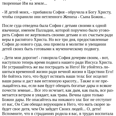
тво­рен­ные Им на земле...
- И детей моих, - при­ба­ви­ла София - об­ру­чи­ла я Богу Хри­сту,
чтобы со­хра­ни­ли они нетлен­но­го Же­ни­ха - Сына Божия...
После суда от­ве­де­на была София с детьми сво­и­ми к одной
языч­ни­це, име­нем Пал­ла­дии, ко­то­рой по­ру­че­но было уго­во­
рить Софию не жерт­во­вать сво­и­ми детьми и их сча­стьем ради
веры в рас­пя­то­го Хри­ста. Но все три дня, предо­став­лен­ные
Софии до но­во­го суда, она про­ве­ла в мо­лит­ве и уве­ща­нии
детей своих быть го­то­вы­ми к му­че­ни­че­ско­му по­дви­гу.
- Дети мои до­ро­гие! - го­во­ри­ла София до­че­рям своим, - вот,
на­сту­пи­ло те­перь время по­дви­га на­ше­го ради Иису­са Хри­ста.
Не устра­шай­тесь же вы по­стра­дать за Него! Не убой­тесь ли­
шить­ся вре­мен­ной жизни ради веч­ной жизни в Цар­ствии Его!
Не бой­тесь того, что будут ис­тя­зать ваши тела: Бог ис­це­лит
ваши раны и даст вам нетлен­ную кра­со­ту... Также и не пре­
льщай­тесь вы, если вам будут обе­щать бо­га­тые дары и вся­кие
по­че­сти зем­ные... Все это ис­че­за­ет, как дым, как пыль, все раз­
ме­та­ет­ся вет­ром и увя­да­ет, как трава. Вечны одни толь­ко
Божии дары. Не опа­сай­тесь вы ни­ка­ко­го зла: Бог не от­сту­пит
от вас, Он Сам обе­щал ве­ру­ю­щим в Него, что мать ско­рее за­
бу­дет свое дитя, чем Он за­бу­дет Своих людей... О, дети!
Вспом­ни­те, что в стра­да­ни­ях ро­ди­ла я вас, в тру­дах вос­пи­та­ла