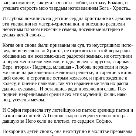
вас; вспом­ни­те, как учила я вас и любви, и стра­ху Божию, и
утешь­те ста­рость мою твер­дым ис­по­ве­да­ни­ем Бога - Хри­ста...
И глу­бо­ко ло­жи­лись на дет­ские серд­ца хри­сти­ан­ских де­во­чек
эти уве­ща­ния их ма­те­ри-хри­сти­ан­ки, и вне­зап­но рас­цве­ли
небес­ным пло­дом небес­ные се­ме­на, по­се­ян­ные ма­те­рью в
душах детей своих...
Когда они снова были при­зва­ны на суд, то неустра­ши­мо ис­по­
ве­да­ли веру свою во Хри­ста, не от­рек­лись от этой веры ради
обе­щан­ных им все­воз­мож­ных ра­до­стей зем­ных, не от­сту­пи­ли
и перед же­сто­ки­ми му­ка­ми, и одна вслед за дру­гою, стар­шая -
Вера, вто­рая - На­деж­да, млад­шая - Лю­бовь пе­ре­нес­ли и под­
жи­га­ние на рас­ка­лен­ной же­лез­ной ре­шет­ке, и го­ре­ние в ки­пя­
щей смоле, и стро­га­ние ост­рым же­ле­зом, и при­гвож­де­ние к
ко­ле­су, и би­е­ние пал­ка­ми, так что из­ра­нен­ные тела их рас­па­
да­лись кус­ка­ми... И остав­шись ради про­яв­ле­ния славы Гос­
под­ней невре­ди­мы­ми среди всех этих му­че­ний, были, на­ко­
нец, усе­че­ны мечом...
И София пе­ре­нес­ла эту лю­тей­шую из пыток: зре­ли­ще пытки и
казни своих детей. А Гос­подь скоро все­це­ло уте­шил по­стра­
дав­шую за Него если не пло­тью, то серд­цем Софию.
По­хо­ро­нив детей своих, она неот­ступ­но в мо­лит­ве пре­бы­ва­ла