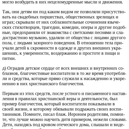
могло воз­бу­дить в них неце­ло­муд­рен­ные мысли и дви­же­ния.
Так, они детям ни под каким видом не поз­во­ля­ли при­сут­ство­
вать на сва­деб­ных пир­ше­ствах, об­ще­ствен­ных зре­ли­щах и
играх; скры­ва­ли от них со­блаз­ни­тель­ные со­чи­не­ния язы­че­
ских сти­хо­твор­цев, тра­ге­дии, ко­ме­дии, оперы и дру­гие по­доб­
ные, предо­хра­ня­ли от зна­ком­ства с свет­ски­ми пес­ня­ми и сла­
до­страст­ною му­зы­кою, уда­ля­ли от об­ще­ства с ли­ца­ми дру­го­го
пола, с лю­дь­ми за­зор­но­го по­ве­де­ния. В от­но­ше­нии тела при­
уча­ли детей к скром­но­сти в одеж­де и дру­гих внеш­них укра­
ше­ни­ях, к уме­рен­но­сти, воз­дер­жа­нию и про­сто­те в пищи и
питии.
д) Огра­див дет­ское серд­це от всех внеш­них и внут­рен­них со­
блаз­нов, бла­го­че­сти­вые вос­пи­та­те­ли в то же время упо­треб­ля­
ли и сред­ства, ко­то­рые прямо слу­жи­ли к на­саж­де­нию и уко­ре­
не­нию в них хри­сти­ан­ско­го бла­го­че­стия.
Пер­вым из этих средств, после уст­но­го и пись­мен­но­го на­став­
ле­ния в пра­ви­лах хри­сти­ан­ской веры и де­я­тель­но­сти, был
при­мер бла­го­че­стия, ко­то­рый вос­пи­та­те­ли по­ка­зы­ва­ли в
своей жизни, и ко­то­ро­му обя­зы­ва­ли под­ра­жать своих вос­пи­
тан­ни­ков. Пом­ни­те, писал блаж. Иеро­ним ро­ди­те­лям, пом­ни­
те, что лучше можно на­учить дитя при­ме­ром, неже­ли сло­ва­ми.
Дети, на­хо­дясь под кро­вом оте­че­ско­го дома, слы­ша­ли и ви­де­