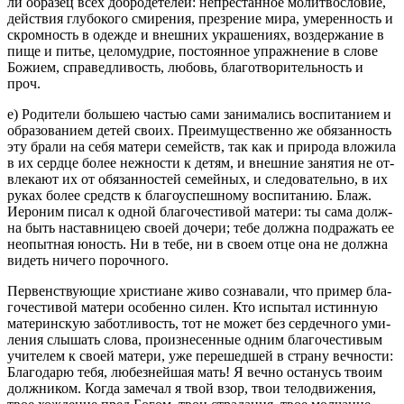
ли об­ра­зец всех доб­ро­де­те­лей: непре­стан­ное мо­лит­во­сло­вие,
дей­ствия глу­бо­ко­го сми­ре­ния, пре­зре­ние мира, уме­рен­ность и
скром­ность в одеж­де и внеш­них укра­ше­ни­ях, воз­дер­жа­ние в
пище и питье, це­ло­муд­рие, по­сто­ян­ное упраж­не­ние в слове
Бо­жи­ем, спра­вед­ли­вость, лю­бовь, бла­го­тво­ри­тель­ность и
проч.
е) Ро­ди­те­ли боль­шею ча­стью сами за­ни­ма­лись вос­пи­та­ни­ем и
об­ра­зо­ва­ни­ем детей своих. Пре­иму­ще­ствен­но же обя­зан­ность
эту брали на себя ма­те­ри се­мейств, так как и при­ро­да вло­жи­ла
в их серд­це более неж­но­сти к детям, и внеш­ние за­ня­тия не от­
вле­ка­ют их от обя­зан­но­стей се­мей­ных, и сле­до­ва­тель­но, в их
руках более средств к бла­го­успеш­но­му вос­пи­та­нию. Блаж.
Иеро­ним писал к одной бла­го­че­сти­вой ма­те­ри: ты сама долж­
на быть на­став­ни­цею своей до­че­ри; тебе долж­на под­ра­жать ее
неопыт­ная юность. Ни в тебе, ни в своем отце она не долж­на
ви­деть ни­че­го по­роч­но­го.
Пер­вен­ству­ю­щие хри­сти­ане живо со­зна­ва­ли, что при­мер бла­
го­че­сти­вой ма­те­ри осо­бен­но силен. Кто ис­пы­тал ис­тин­ную
ма­те­рин­скую за­бот­ли­вость, тот не может без сер­деч­но­го уми­
ле­ния слы­шать слова, про­из­не­сен­ные одним бла­го­че­сти­вым
учи­те­лем к своей ма­те­ри, уже пе­ре­шед­шей в стра­ну веч­но­сти:
Бла­го­да­рю тебя, лю­без­ней­шая мать! Я вечно оста­нусь твоим
долж­ни­ком. Когда за­ме­чал я твой взор, твои те­ло­дви­же­ния,