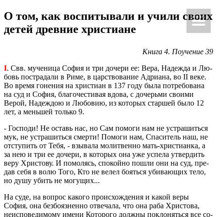
О том, как вос­пи­ты­ва­ли и учили своих
Ки́рие эле́йсон
@Κύριεἐλέησον.με
детей древ­ние хри­сти­ане
Книга 4. По­уче­ние 39
I
. Свв. му­че­ни­ца София и три до­че­ри ее: Вера, На­деж­да и Лю­
бовь по­стра­да­ли в Риме, в цар­ство­ва­ние Ад­ри­а­на, во II веке.
Во время го­не­ния на хри­сти­ан в 137 году была по­тре­бо­ва­на
на суд и София, бла­го­че­сти­вая вдова, с до­черь­ми сво­и­ми
Верой, На­деж­дою и Лю­бо­вию, из ко­то­рых стар­шей было 12
лет, а мень­шей толь­ко 9.
- Гос­по­ди! Не оставь нас, но Сам по­мо­ги нам не устра­шить­ся
мук, не устра­шить­ся смер­ти! По­мо­ги нам, Спа­си­тель наш, не
от­сту­пить от Тебя, - взы­ва­ла мо­лит­вен­но мать-хри­сти­ан­ка, а
за нею и три ее до­че­ри, в ко­то­рых она уже успе­ла утвер­дить
веру Хри­сто­ву. И по­мо­лясь, спо­кой­но пошли они на суд, пре­
дав себя в волю Того, Кто не велел бо­ять­ся уби­ва­ю­щих тело,
но душу убить не мо­гу­щих...
На суде, на во­прос ка­ко­го про­ис­хож­де­ния и какой веры
София, она без­бо­яз­нен­но от­ве­ча­ла, что она раба Хри­сто­ва,
неис­по­ве­ди­мо­му имени Ко­то­ро­го долж­ны по­кло­нять­ся все со­