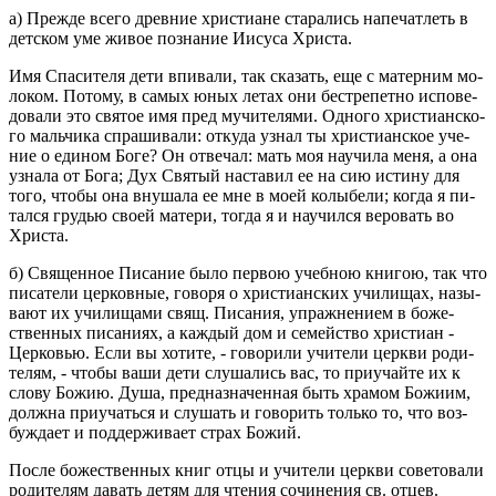
а) Пре­жде всего древ­ние хри­сти­ане ста­ра­лись на­пе­чат­леть в
дет­ском уме живое по­зна­ние Иису­са Хри­ста.
Имя Спа­си­те­ля дети впи­ва­ли, так ска­зать, еще с ма­тер­ним мо­
ло­ком. По­то­му, в самых юных летах они бес­тре­пет­но ис­по­ве­
до­ва­ли это свя­тое имя пред му­чи­те­ля­ми. Од­но­го хри­сти­ан­ско­
го маль­чи­ка спра­ши­ва­ли: от­ку­да узнал ты хри­сти­ан­ское уче­
ние о еди­ном Боге? Он от­ве­чал: мать моя на­учи­ла меня, а она
узна­ла от Бога; Дух Свя­тый на­ста­вил ее на сию ис­ти­ну для
того, чтобы она вну­ша­ла ее мне в моей ко­лы­бе­ли; когда я пи­
тал­ся гру­дью своей ма­те­ри, тогда я и на­учил­ся ве­ро­вать во
Хри­ста.
б) Свя­щен­ное Пи­са­ние было пер­вою учеб­ною кни­гою, так что
пи­са­те­ли цер­ков­ные, го­во­ря о хри­сти­ан­ских учи­ли­щах, на­зы­
ва­ют их учи­ли­ща­ми свящ. Пи­са­ния, упраж­не­ни­ем в бо­же­
ствен­ных пи­са­ни­ях, а каж­дый дом и се­мей­ство хри­сти­ан -
Цер­ко­вью. Если вы хо­ти­те, - го­во­ри­ли учи­те­ли церк­ви ро­ди­
те­лям, - чтобы ваши дети слу­ша­лись вас, то при­учай­те их к
слову Божию. Душа, пред­на­зна­чен­ная быть хра­мом Бо­жи­им,
долж­на при­учать­ся и слу­шать и го­во­рить толь­ко то, что воз­
буж­да­ет и под­дер­жи­ва­ет страх Божий.
После бо­же­ствен­ных книг отцы и учи­те­ли церк­ви со­ве­то­ва­ли
ро­ди­те­лям да­вать детям для чте­ния со­чи­не­ния св. отцев.