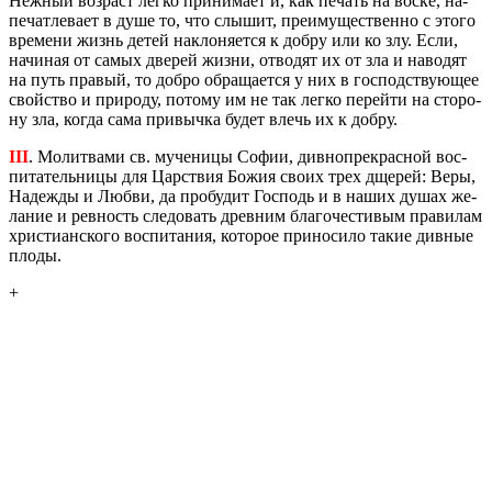
Неж­ный воз­раст легко при­ни­ма­ет и, как пе­чать на воске, на­
пе­чат­ле­ва­ет в душе то, что слы­шит, пре­иму­ще­ствен­но с этого
вре­ме­ни жизнь детей на­кло­ня­ет­ся к добру или ко злу. Если,
на­чи­ная от самых две­рей жизни, от­во­дят их от зла и на­во­дят
на путь пра­вый, то добро об­ра­ща­ет­ся у них в гос­под­ству­ю­щее
свой­ство и при­ро­ду, по­то­му им не так легко пе­рей­ти на сто­ро­
ну зла, когда сама при­выч­ка будет влечь их к добру.
III
. Мо­лит­ва­ми св. му­че­ни­цы Софии, див­но­пре­крас­ной вос­
пи­та­тель­ни­цы для Цар­ствия Божия своих трех дще­рей: Веры,
На­деж­ды и Любви, да про­бу­дит Гос­подь и в наших душах же­
ла­ние и рев­ность сле­до­вать древним бла­го­че­сти­вым пра­ви­лам
хри­сти­ан­ско­го вос­пи­та­ния, ко­то­рое при­но­си­ло такие див­ные
плоды.
+