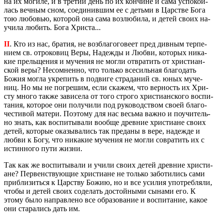
на их мо­ги­ле, и в тре­тий день по их кон­чине и сама успо­ко­и­
лась веч­ным сном, со­еди­нив­шим ее с детьми в Цар­стве Бога
тою лю­бо­вью, ко­то­рой она сама воз­лю­би­ла, и детей своих на­
учи­ла лю­бить. Бога Хри­ста...
II
. Кто из нас, бра­тия, не воз­бла­го­го­ве­ет пред див­ным тер­пе­
ни­ем св. от­ро­ко­виц Веры, На­деж­ды и Любви, ко­то­рых ни­ка­
кие пре­льще­ния и му­че­ния не могли от­вра­тить от хри­сти­ан­
ской веры? Несо­мнен­но, что толь­ко все­силь­ная бла­го­дать
Божия могла укре­пить в по­дви­ге стра­да­ний св. юных му­че­
ниц. Но мы не по­гре­шим, если ска­жем, что вер­ность их Хри­
сту много также за­ви­се­ла от того стро­го хри­сти­ан­ско­го вос­пи­
та­ния, ко­то­рое они по­лу­чи­ли под ру­ко­вод­ством своей бла­го­
че­сти­вой ма­те­ри. По­это­му для нас весь­ма важно и по­учи­тель­
но знать, как вос­пи­ты­ва­ли во­об­ще древ­ние хри­сти­ане своих
детей, ко­то­рые ока­зы­ва­лись так пре­да­ны в вере, на­деж­де и
любви к Богу, что ни­ка­кие му­че­ния не могли со­вра­тить их с
ис­тин­но­го пути жизни.
Так как же вос­пи­ты­ва­ли и учили своих детей древ­ние хри­сти­
ане? Пер­вен­ству­ю­щие хри­сти­ане не толь­ко за­бо­ти­лись сами
при­бли­зить­ся к Цар­ству Божию, но и все уси­лия упо­треб­ля­ли,
чтобы и детей своих со­де­лать до­стой­ны­ми сы­на­ми его. К
этому было на­прав­ле­но все об­ра­зо­ва­ние и вос­пи­та­ние, какое
они ста­ра­лись дать им.