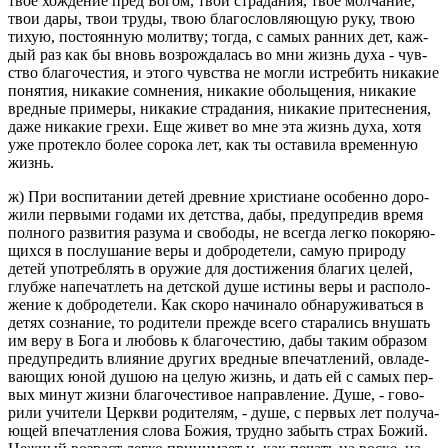
твое хож­де­ние пред Богом, твои стра­да­ния, твое мол­ча­ние,
твои дары, твои труды, твою бла­го­слов­ля­ю­щую руку, твою
тихую, по­сто­ян­ную мо­лит­ву; тогда, с самых ран­них дет, каж­
дый раз как бы вновь воз­рож­да­лась во мни жизнь духа - чув­
ство бла­го­че­стия, и этого чув­ства не могли ис­тре­бить ни­ка­кие
по­ня­тия, ни­ка­кие со­мне­ния, ни­ка­кие обо­льще­ния, ни­ка­кие
вред­ные при­ме­ры, ни­ка­кие стра­да­ния, ни­ка­кие при­тес­не­ния,
даже ни­ка­кие грехи. Еще живет во мне эта жизнь духа, хотя
уже про­тек­ло более со­ро­ка лет, как ты оста­ви­ла вре­мен­ную
жизнь.
ж) При вос­пи­та­нии детей древ­ние хри­сти­ане осо­бен­но до­ро­
жи­ли пер­вы­ми го­да­ми их дет­ства, дабы, пре­ду­пре­див время
пол­но­го раз­ви­тия ра­зу­ма и сво­бо­ды, не все­гда легко по­ко­ря­ю­
щих­ся в по­слу­ша­ние веры и доб­ро­де­те­ли, самую при­ро­ду
детей упо­треб­лять в ору­жие для до­сти­же­ния бла­гих целей,
глуб­же на­пе­чат­леть на дет­ской душе ис­ти­ны веры и рас­по­ло­
же­ние к доб­ро­де­те­ли. Как скоро на­чи­на­ло об­на­ру­жи­вать­ся в
детях со­зна­ние, то ро­ди­те­ли пре­жде всего ста­ра­лись вну­шать
им веру в Бога и лю­бовь к бла­го­че­стию, дабы таким об­ра­зом
пре­ду­пре­дить вли­я­ние дру­гих вред­ные впе­чат­ле­ний, овла­де­
ва­ю­щих юной душою на целую жизнь, и дать ей с самых пер­
вых минут жизни бла­го­че­сти­вое на­прав­ле­ние. Душе, - го­во­
ри­ли учи­те­ли Церк­ви ро­ди­те­лям, - душе, с пер­вых лет по­лу­ча­
ю­щей впе­чат­ле­ния слова Божия, труд­но за­быть страх Божий.