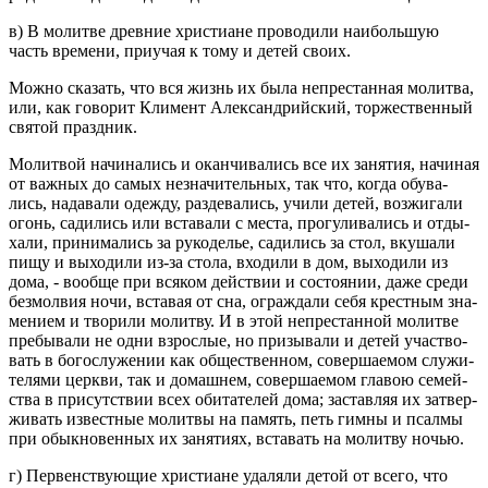
в) В мо­лит­ве древ­ние хри­сти­ане про­во­ди­ли наи­боль­шую
часть вре­ме­ни, при­учая к тому и детей своих.
Можно ска­зать, что вся жизнь их была непре­стан­ная мо­лит­ва,
или, как го­во­рит Кли­мент Алек­сан­дрий­ский, тор­же­ствен­ный
свя­той празд­ник.
Мо­лит­вой на­чи­на­лись и окан­чи­ва­лись все их за­ня­тия, на­чи­ная
от важ­ных до самых незна­чи­тель­ных, так что, когда обу­ва­
лись, на­да­ва­ли одеж­ду, раз­де­ва­лись, учили детей, воз­жи­га­ли
огонь, са­ди­лись или вста­ва­ли с места, про­гу­ли­ва­лись и от­ды­
ха­ли, при­ни­ма­лись за ру­ко­де­лье, са­ди­лись за стол, вку­ша­ли
пищу и вы­хо­ди­ли из-за стола, вхо­ди­ли в дом, вы­хо­ди­ли из
дома, - во­об­ще при вся­ком дей­ствии и со­сто­я­нии, даже среди
без­мол­вия ночи, вста­вая от сна, ограж­да­ли себя крест­ным зна­
ме­ни­ем и тво­ри­ли мо­лит­ву. И в этой непре­стан­ной мо­лит­ве
пре­бы­ва­ли не одни взрос­лые, но при­зы­ва­ли и детей участ­во­
вать в бо­го­слу­же­нии как об­ще­ствен­ном, со­вер­ша­е­мом слу­жи­
те­ля­ми церк­ви, так и до­маш­нем, со­вер­ша­е­мом гла­вою се­мей­
ства в при­сут­ствии всех оби­та­те­лей дома; за­став­ляя их за­твер­
жи­вать из­вест­ные мо­лит­вы на па­мять, петь гимны и псал­мы
при обык­но­вен­ных их за­ня­ти­ях, вста­вать на мо­лит­ву ночью.
г) Пер­вен­ству­ю­щие хри­сти­ане уда­ля­ли детой от всего, что