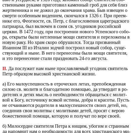
ствен­ны­ми ру­ка­ми при­го­то­вил ка­мен­ный гроб для себя близ
жерт­вен­ни­ка и не дожил до окон­ча­ния храма. Быв из­ве­щен о
смер­ти осо­бен­ным ви­де­ни­ем, скон­чал­ся в 1326 г. При пре­ем­
ни­ке его, Фе­о­гно­сте, св. Петр, с бла­го­сло­ве­ния ца­ре­град­ско­го
пат­ри­ар­ха, был вклю­чен в сонм св. угод­ни­ков рос­сий­ской
церк­ви. В 1472 году, при по­стро­е­нии но­во­го Успен­ско­го со­бо­
ра, от­кры­ты были нетлен­ные мощи свя­ти­те­ля и пе­ре­ло­же­ны в
новую раку. Но храм скоро об­ру­шил­ся. Тогда при­зван­ный
Иоан­ном III из Ита­лии зод­чий по­стро­ил новый собор, су­ще­
ству­ю­щий и ныне. В него пе­ре­не­се­ны были мощи свя­ти­те­ля,
и это пе­ре­не­се­ние стали празд­но­вать 24-го ав­гу­ста.
II
. Да по­слу­жит нам ныне про­слав­ля­е­мый угод­ник свя­ти­тель
Петр об­раз­цом вы­со­кой хри­сти­ан­ской жизни.
а) Его ма­ло­успеш­ность в от­ро­че­ских летах, пре­по­беж­ден­ная
силою св. мо­литв и бла­го­дат­ною по­мо­щью, да утвер­дит в ро­
ди­те­лях и детях мысль о необ­хо­ди­мо­сти об­ра­щать­ся с мо­лит­
вой к Богу, ис­точ­ни­ку вся­кой ис­ти­ны, добра и кра­со­ты. Пусть
не от­ча­и­ва­ют­ся ро­ди­те­ли в ма­ло­успеш­но­сти своих детей, но,
со­еди­нив свои мо­лит­вы с мо­лит­ва­ми детей, про­сят с верою
бо­же­ствен­ной по­мо­щи, ко­то­рую и по­лу­чат по вере своей.
б) Ми­ло­сер­дие свя­ти­те­ля Петра к нищим, убо­гим и стран­ным
да на­пом­нит нам о необ­хо­ди­мо­сти для всех хри­сти­ан­ско­го ми­