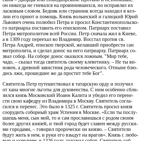
он ни­ко­гда не гне­вал­ся на про­ви­нив­ших­ся, но ис­прав­лял их
лас­ко­вым сло­вом. Бед­няк или стран­ник все­гда на­хо­дил в кел­
лии его приют и по­мощь. Князь во­лын­ский и га­лиц­кий Юрий
Льво­вич очень по­лю­бил Петра и про­сил Кон­стан­ти­но­поль­ско­
го пат­ри­ар­ха по­ста­вить его епи­ско­пом. Пат­ри­арх по­ста­вил
Петра мит­ро­по­ли­том всей Рос­сии. Петр сна­ча­ла жил в Киеве,
а в 1309 году пе­ре­ехал во Вла­ди­мир. Вос­стал про­тив св.
Петра Ан­дрей, епи­скоп твер­ской, же­лав­ший при­об­ре­сти сан
мит­ро­по­ли­та, и сде­лал донос на него пат­ри­ар­ху. Пат­ри­арх со­
звал собор. На со­бо­ре донос ока­зал­ся лож­ным. "Мир тебе,
чадо, – ска­зал тогда свя­ти­тель сво­е­му кле­вет­ни­ку. – Не ты ви­
но­вен, а древ­ний за­вист­ник рода че­ло­ве­че­ско­го. От­ныне блю­
дись лжи, про­шед­шее же да про­стит тебе Бог".
Свя­ти­тель Петр пу­те­ше­ство­вал в та­тар­скую орду и по­лу­чил
от хана мно­гие льго­ты для ду­хо­вен­ства. С ним осо­бен­но сбли­
зил­ся князь Мос­ков­ский Иоанн Ка­ли­та и убе­дил его пе­ре­не­
сти свою ка­фед­ру из Вла­ди­ми­ра в Моск­ву. Свя­ти­тель со­гла­
сил­ся и пе­ре­нес. Это было в 1325 г. Свя­ти­тель про­сил князя
со­ору­дить со­бор­ный храм Успе­ния в Москве. «Если ты по­слу­
ша­ешь меня, сын мой, то и сам про­сла­вишь­ся с родом своим
более дру­гих кня­зей, и твой город будет сла­вен между рус­ски­
ми го­ро­да­ми, – го­во­рил про­ро­че­ски он князю. – Свя­ти­те­ли
будут жить в нем, и руки его взы­дут на вра­гов». Князь с лю­бо­
вью и усер­ди­ем, в 1326 году, за­ло­жил собор. Свя­ти­тель соб­