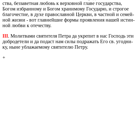
ства, без­за­вет­ная лю­бовь к вер­хов­ной главе го­су­дар­ства,
Богом из­бран­но­му и Богом хра­ни­мо­му Го­су­да­рю, и стро­гое
бла­го­че­стие, в духе пра­во­слав­ной Церк­ви, в част­ной и се­мей­
ной жизни - вот глав­ней­шие формы про­яв­ле­ния нашей ис­тин­
ной любви к оте­че­ству.
III
. Мо­лит­ва­ми свя­ти­те­ля Петра да укре­пит в нас Гос­подь эти
доб­ро­де­те­ли и да по­даст нам силы под­ра­жать Его св. угод­ни­
ку, ныне убла­жа­е­мо­му свя­ти­те­лю Петру.
+