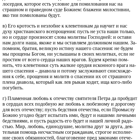
ло­сер­дия, ко­то­рое есть усло­вие для по­ми­ло­ва­ния нас на
страш­ном и пра­вед­ном суде Бо­жи­ем: бла­же­ни ми­ло­сти­вии,
яко тии по­ми­ло­ва­ны будут.
в) Его кро­тость и незло­бие к кле­вет­ни­кам да на­учит и нас
духу хри­сти­ан­ско­го все­про­ще­ния: пусть не уста наши толь­ко,
но и серд­це про­из­но­сят слова мо­лит­вы Гос­под­ней: и оста­ви
нам долги наша, якоже и мы остав­ля­ем долж­ни­ком нашим. За­
пом­ним, бра­тия, ве­ли­кую ис­ти­ну на­ше­го спа­се­ния: не будем
мы про­ще­ны Богом, ни услы­ша­ны в своих мо­лит­вах, если не
про­стим от всего серд­ца наших вра­гов. Будем креп­ко пом­
нить, что кле­вет­ни­ки суть жал­кие ору­дия ис­кон­но­го врага на­
ше­го спа­се­ния – диа­во­ла и по­то­му за­слу­жи­ва­ют снис­хож­де­
ния к себе, про­ще­ния и мо­литв о спа­се­нии их от страш­но­го
плена диа­во­ла, ко­то­рый как лев рыкая ходит, ища кого-либо
по­гу­бить.
г) Пла­мен­ная лю­бовь к оте­че­ству свя­ти­те­ля Петра да про­бу­дит
в серд­цах всех по­доб­ную же лю­бовь к лю­без­но­му и до­ро­го­му
для всех оте­че­ству; пусть бед­ствия оте­че­ства, если Про­мыс­лу
Божию угод­но будет ис­пы­тать ими, будут и на­ши­ми лич­ны­ми
бед­стви­я­ми, и пусть ра­дость его будет и нашей лич­ной ра­до­
стью. Мир, лю­бовь, еди­но­ду­шие, мо­лит­ва друг за друга, де­я­
тель­ная по­мощь несчаст­ным со­граж­да­нам, стро­гое ис­пол­не­
ние своих обя­зан­но­стей, бла­го­го­ве­ние пред за­ко­на­ми оте­че­