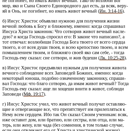
не по­гиб­нет, но имать живот веч­ный. Тако бо воз­лю­би Бог
мир, яко и Сына Сво­е­го Еди­но­род­но­го дал есть, да всяк, ве­ру­
яй в Онь, не по­гиб­нет, но имать живот веч­ный (
Ин. 3:14-16
).
б) Иисус Хри­стос объ­яв­лял нуж­ною для по­лу­че­ния жизни
веч­ной лю­бовь к Богу и ближ­не­му, имен­но: когда спра­ши­вал
Иису­са Хри­ста за­кон­ник: Что со­тво­рив живот веч­ный на­сле­
дую? и когда Гос­подь спро­сил его: В за­коне что на­пи­са­но?, а
тот от­ве­чал: воз­лю­би­ши Гос­по­да Бога тво­е­го от всего серд­ца
тво­е­го, и от всея души твоея, и всею кре­по­стию твоею, и всем
по­мыш­ле­ни­ем твоим, и ближ­ня­го своей яко сам себе, - тогда
Гос­подь ему ска­зал: сие со­тво­ри, и жив бу­де­ши (
Лк. 10:25-28
).
в) Иисус Хри­стос предъ­яв­лял нуж­ным для по­лу­че­ния жи­во­та
веч­но­го со­блю­де­ние всех За­по­ве­дей Бо­жи­их, имен­но: когда
неко­то­рый юноша, по­доб­но озна­чен­но­му за­кон­ни­ку, спра­ши­
вал Гос­по­да: что благо со­тво­рю, да имам живот веч­ный? Тогда
Гос­подь ему ска­зал: аще ли хо­ще­ши внити в живот, со­блю­ди
За­по­ве­ди (
Мф. 19:17
).
г) Иисус Хри­стос учил, что живот веч­ный по­лу­чат остав­ля­ю­
щие и от­вер­га­ю­щие все, что пре­пят­ству­ет им при­леп­лять­ся к
Нему всем серд­цем. Ибо так Он ска­зал Своим уче­ни­кам: всяк,
иже оста­вит дом, или бра­тию, или сест­ры, или отца, или ма­
терь, или жену, или чада (без со­мне­ния, в том толь­ко слу­чае,
если они от­вле­ка­ют его от Хри­ста и хри­сти­ан­ской жизни),