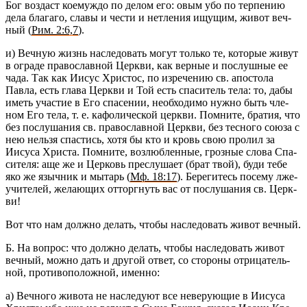
Бог воз­даст кое­муж­до по делом его: овым убо по тер­пе­нию
дела бла­га­го, славы и чести и нетле­ния ищу­щим, живот веч­
ный (
Рим. 2:6,7
).
и) Веч­ную жизнь на­сле­до­вать могут толь­ко те, ко­то­рые живут
в огра­де пра­во­слав­ной Церк­ви, как вер­ные и по­слуш­ные ее
чада. Так как Иисус Хри­стос, по из­ре­че­нию св. апо­сто­ла
Павла, есть глава Церк­ви и Той есть спа­си­тель тела: то, дабы
иметь уча­стие в Его спа­се­нии, необ­хо­ди­мо нужно быть чле­
ном Его тела, т. е. ка­фо­ли­че­ской церк­ви. Пом­ни­те, бра­тия, что
без по­слу­ша­ния св. пра­во­слав­ной Церк­ви, без тес­но­го союза с
нею нель­зя спа­стись, хотя бы кто и кровь свою про­лил за
Иису­са Хри­ста. Пом­ни­те, воз­люб­лен­ные, гроз­ные слова Спа­
си­те­ля: аще же и Цер­ковь пре­слу­ша­ет (брат твой), буди тебе
яко же языч­ник и мы­тарь (
Мф. 18:17
). Бе­ре­ги­тесь по­се­му лже­
учи­те­лей, же­ла­ю­щих от­торг­нуть вас от по­слу­ша­ния св. Церк­
ви!
Вот что нам долж­но де­лать, чтобы на­сле­до­вать живот веч­ный.
Б. На во­прос: что долж­но де­лать, чтобы на­сле­до­вать живот
веч­ный, можно дать и дру­гой ответ, со сто­ро­ны от­ри­ца­тель­
ной, про­ти­во­по­лож­ной, имен­но:
а) Веч­но­го жи­во­та не на­сле­ду­ют все неве­ру­ю­щие в Иису­са