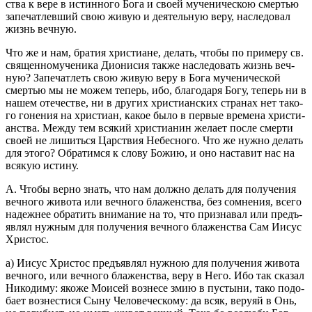
ства к вере в ис­тин­но­го Бога и своей му­че­ни­че­скою смер­тью
за­пе­чат­лев­ший свою живую и де­я­тель­ную веру, на­сле­до­вал
жизнь веч­ную.
Что же и нам, бра­тия хри­сти­ане, де­лать, чтобы по при­ме­ру св.
свя­щен­но­му­че­ни­ка Ди­о­ни­сия также на­сле­до­вать жизнь веч­
ную? За­пе­чат­леть свою живую веру в Бога му­че­ни­че­ской
смер­тью мы не можем те­перь, ибо, бла­го­да­ря Богу, те­перь ни в
нашем оте­че­стве, ни в дру­гих хри­сти­ан­ских стра­нах нет та­ко­
го го­не­ния на хри­сти­ан, какое было в пер­вые вре­ме­на хри­сти­
ан­ства. Между тем вся­кий хри­сти­а­нин же­ла­ет после смер­ти
своей не ли­шить­ся Цар­ствия Небес­но­го. Что же нужно де­лать
для этого? Об­ра­тим­ся к слову Божию, и оно на­ста­вит нас на
вся­кую ис­ти­ну.
А. Чтобы верно знать, что нам долж­но де­лать для по­лу­че­ния
веч­но­го жи­во­та или веч­но­го бла­жен­ства, без со­мне­ния, всего
на­деж­нее об­ра­тить вни­ма­ние на то, что при­зна­вал или предъ­
яв­лял нуж­ным для по­лу­че­ния веч­но­го бла­жен­ства Сам Иисус
Хри­стос.
а) Иисус Хри­стос предъ­яв­лял нуж­ною для по­лу­че­ния жи­во­та
веч­но­го, или веч­но­го бла­жен­ства, веру в Него. Ибо так ска­зал
Ни­ко­ди­му: якоже Мо­и­сей воз­не­се змию в пу­сты­ни, тако по­до­
ба­ет воз­не­сти­ся Сыну Че­ло­ве­че­ско­му: да всяк, ве­ру­яй в Онь,