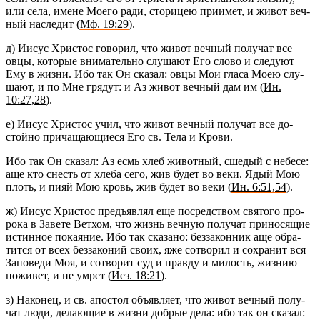
или села, имене Моего ради, сто­ри­цею при­и­мет, и живот веч­
ный на­сле­дит (
Мф. 19:29
).
д) Иисус Хри­стос го­во­рил, что живот веч­ный по­лу­чат все
овцы, ко­то­рые вни­ма­тель­но слу­ша­ют Его слово и сле­ду­ют
Ему в жизни. Ибо так Он ска­зал: овцы Мои гласа Моею слу­
ша­ют, и по Мне гря­дут: и Аз живот веч­ный дам им (
Ин.
10:27,28
).
е) Иисус Хри­стос учил, что живот веч­ный по­лу­чат все до­
стой­но при­ча­ща­ю­щи­е­ся Его св. Тела и Крови.
Ибо так Он ска­зал: Аз есмь хлеб жи­вот­ный, сше­дый с небе­се:
аще кто снесть от хлеба сего, жив будет во веки. Ядый Мою
плоть, и пияй Мою кровь, жив будет во веки (
Ин. 6:51,54
).
ж) Иисус Хри­стос предъ­яв­лял еще по­сред­ством свя­то­го про­
ро­ка в За­ве­те Вет­хом, что жизнь веч­ную по­лу­чат при­но­ся­щие
ис­тин­ное по­ка­я­ние. Ибо так ска­за­но: без­за­кон­ник аще об­ра­
тит­ся от всех без­за­ко­ний своих, яже со­тво­рил и со­хра­нит вся
За­по­ве­ди Моя, и со­тво­рит суд и прав­ду и ми­лость, жиз­нию
по­жи­вет, и не умрет (
Иез. 18:21
).
з) На­ко­нец, и св. апо­стол объ­яв­ля­ет, что живот веч­ный по­лу­
чат люди, де­ла­ю­щие в жизни доб­рые дела: ибо так он ска­зал: