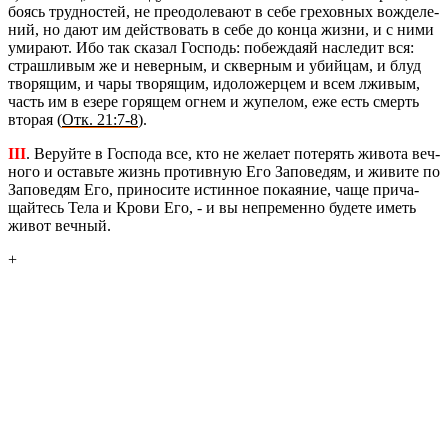
боясь труд­но­стей, не пре­одо­ле­ва­ют в себе гре­хов­ных во­жде­ле­
ний, но дают им дей­ство­вать в себе до конца жизни, и с ними
уми­ра­ют. Ибо так ска­зал Гос­подь: по­беж­да­яй на­сле­дит вся:
страш­ли­вым же и невер­ным, и сквер­ным и убий­цам, и блуд
тво­ря­щим, и чары тво­ря­щим, идо­ло­жер­цем и всем лжи­вым,
часть им в езере го­ря­щем огнем и жу­пе­лом, еже есть смерть
вто­рая (
Отк. 21:7-8
).
III
. Ве­руй­те в Гос­по­да все, кто не же­ла­ет по­те­рять жи­во­та веч­
но­го и оставь­те жизнь про­тив­ную Его За­по­ве­дям, и жи­ви­те по
За­по­ве­дям Его, при­но­си­те ис­тин­ное по­ка­я­ние, чаще при­ча­
щай­тесь Тела и Крови Его, - и вы непре­мен­но бу­де­те иметь
живот веч­ный.
+