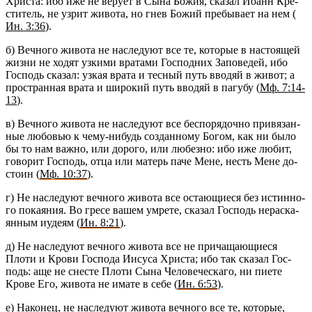
Хри­ста: ибо иже не ве­ру­ет в Сына Божия, ска­зал Иоанн Кре­
сти­тель, не узрит жи­во­та, но гнев Божий пре­бы­ва­ет на нем (
Ин. 3:36
).
б) Веч­но­го жи­во­та не на­сле­ду­ют все те, ко­то­рые в на­сто­я­щей
жизни не ходят уз­ки­ми вра­та­ми Гос­под­них За­по­ве­дей, ибо
Гос­подь ска­зал: узкая врата и тес­ный путь вво­дяй в живот; а
про­стран­ная врата и ши­ро­кий путь вво­дяй в па­гу­бу (
Мф. 7:14-
13
).
в) Веч­но­го жи­во­та не на­сле­ду­ют все бес­по­ря­доч­но при­вя­зан­
ные лю­бо­вью к чему-ни­будь со­здан­но­му Богом, как ни было
бы то нам важно, или до­ро­го, или лю­без­но: ибо иже любит,
го­во­рит Гос­подь, отца или ма­терь паче Мене, несть Мене до­
сто­ин (
Мф. 10:37
).
г) Не на­сле­ду­ют веч­но­го жи­во­та все оста­ю­щи­е­ся без ис­тин­но­
го по­ка­я­ния. Во гресе вашем умре­те, ска­зал Гос­подь нерас­ка­
ян­ным иуде­ям (
Ин. 8:21
).
д) Не на­сле­ду­ют веч­но­го жи­во­та все не при­ча­ща­ю­щи­е­ся
Плоти и Крови Гос­по­да Иису­са Хри­ста; ибо так ска­зал Гос­
подь: аще не сне­сте Плоти Сына Че­ло­ве­че­ска­го, ни пиете
Крове Его, жи­во­та не имате в себе (
Ин. 6:53
).
е) На­ко­нец, не на­сле­ду­ют жи­во­та веч­но­го все те, ко­то­рые,