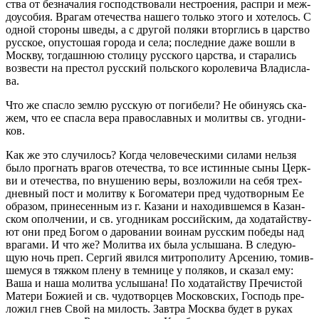
ства от без­на­ча­лия гос­под­ство­ва­ли нестро­е­ния, рас­при и меж­
до­усо­бия. Вра­гам оте­че­ства на­ше­го толь­ко этого и хо­те­лось. С
одной сто­ро­ны шведы, а с дру­гой по­ля­ки вторг­лись в цар­ство
рус­ское, опу­сто­шая го­ро­да и села; по­след­ние даже вошли в
Моск­ву, то­гдаш­нюю сто­ли­цу рус­ско­го цар­ства, и ста­ра­лись
воз­ве­сти на пре­стол рус­ский поль­ско­го ко­ро­ле­ви­ча Вла­ди­сла­
ва.
Что же спас­ло землю рус­скую от по­ги­бе­ли? Не оби­ну­ясь ска­
жем, что ее спас­ла вера пра­во­слав­ных и мо­лит­вы св. угод­ни­
ков.
Как же это слу­чи­лось? Когда че­ло­ве­че­ски­ми си­ла­ми нель­зя
было про­гнать вра­гов оте­че­ства, то все ис­тин­ные сыны Церк­
ви и оте­че­ства, по вну­ше­нию веры, воз­ло­жи­ли на себя трех­
днев­ный пост и мо­лит­ву к Бо­го­ма­те­ри пред чу­до­твор­ным Ее
об­ра­зом, при­не­сен­ным из г. Ка­за­ни и на­хо­див­шем­ся в Ка­зан­
ском опол­че­нии, и св. угод­ни­кам рос­сий­ским, да хо­да­тай­ству­
ют они пред Богом о да­ро­ва­нии во­и­нам рус­ским по­бе­ды над
вра­га­ми. И что же? Мо­лит­ва их была услы­ша­на. В сле­ду­ю­
щую ночь преп. Сер­гий явил­ся мит­ро­по­ли­ту Ар­се­нию, то­мив­
ше­му­ся в тяж­ком плену в тем­ни­це у по­ля­ков, и ска­зал ему:
Ваша и наша мо­лит­ва услы­ша­на! По хо­да­тай­ству Пре­чи­стой
Ма­те­ри Бо­жи­ей и св. чу­до­твор­цев Мос­ков­ских, Гос­подь пре­
ло­жил гнев Свой на ми­лость. Зав­тра Москва будет в руках