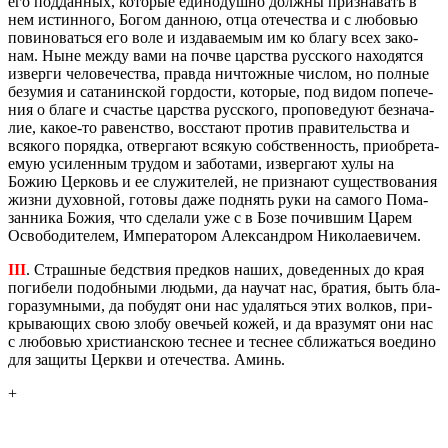
его под­дан­ных, ко­то­рые еди­но­душ­но долж­ны при­зна­вать в
нем ис­тин­но­го, Богом дан­ною, отца оте­че­ства и с лю­бо­вью
по­ви­но­вать­ся его воле и из­да­ва­е­мым им ко благу всех за­ко­
нам. Ныне между вами на почве цар­ства рус­ско­го на­хо­дят­ся
из­вер­ги че­ло­ве­че­ства, прав­да ни­чтож­ные чис­лом, но пол­ные
безу­мия и са­та­нин­ской гор­до­сти, ко­то­рые, под видом по­пе­че­
ния о благе и сча­стье цар­ства рус­ско­го, про­по­ве­ду­ют без­на­ча­
лие, какое-то ра­вен­ство, вос­ста­ют про­тив пра­ви­тель­ства и
вся­ко­го по­ряд­ка, от­вер­га­ют вся­кую соб­ствен­ность, при­об­ре­та­
е­мую уси­лен­ным тру­дом и за­бо­та­ми, из­вер­га­ют хулы на
Божию Цер­ковь и ее слу­жи­те­лей, не при­зна­ют су­ще­ство­ва­ния
жизни ду­хов­ной, го­то­вы даже под­нять руки на са­мо­го По­ма­
зан­ни­ка Божия, что сде­ла­ли уже с в Бозе по­чив­шим Царем
Осво­бо­ди­те­лем, Им­пе­ра­то­ром Алек­сан­дром Ни­ко­ла­е­ви­чем.
III
. Страш­ные бед­ствия пред­ков наших, до­ве­ден­ных до края
по­ги­бе­ли по­доб­ны­ми лю­дь­ми, да на­учат нас, бра­тия, быть бла­
го­ра­зум­ны­ми, да по­бу­дят они нас уда­лять­ся этих вол­ков, при­
кры­ва­ю­щих свою злобу ове­чьей кожей, и да вра­зу­мят они нас
с лю­бо­вью хри­сти­ан­скою тес­нее и тес­нее сбли­жать­ся во­еди­но
для за­щи­ты Церк­ви и оте­че­ства. Аминь.
+