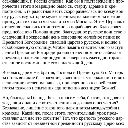
оса­жда­ю­щих, и Рос­сия спа­се­на. Как бы в под­твер­жде­ние про­
ро­че­ства этого воз­вра­ще­но было св. стар­цу здра­вие и кре­
пость сил. Эта ра­дост­ная весть скоро раз­нес­лась по всему вой­
ску рус­ско­му, ко­то­рое му­же­ствен­ным на­па­де­ни­ем на вра­гов
при­ну­ди­ло их сдать­ся и уда­лить­ся из Моск­вы. Этим Цер­ковь и
оте­че­ство спас­лись от ино­зем­но­го по­ра­бо­ще­ния. Бла­го­го­вея
пред небес­ною По­мощ­ни­цею, бла­го­дар­ное рус­ское во­ин­ство в
сле­ду­ю­щий вос­крес­ный день со­вер­ши­ло мо­леб­ное пение ко
Пре­свя­той Бо­го­ро­ди­це, спас­шей цар­ство рус­ское, и вошло в
осво­бож­ден­ную сто­ли­цу. Чтобы па­мять спа­си­тель­но­го за­ступ­
ле­ния Пре­свя­той Бо­го­ро­ди­цы над оте­че­ством не осла­бе­ла от
вре­ме­ни, по­ло­же­но еди­но­душ­но со­вер­шать еже­год­но тор­же­
ствен­ное вос­по­ми­на­ние его в на­сто­я­щий день.
Воз­бла­го­да­рим же, бра­тия, Гос­по­да и Пре­чи­стую Его Ма­терь
за столь ве­ли­кие бла­го­де­я­ния, яв­лен­ные к утвер­жде­нию и воз­
ве­ли­че­нию оте­че­ства на­ше­го, при­ве­ден­но­го к своей славе
путем тяж­ко­го ис­пы­та­ния един­ствен­но дес­ни­цею Бо­жи­ей.
Но, бла­го­да­ря Гос­по­да Бога, спро­сим себя, бра­тия, что до­ве­ло
то­гдаш­них наших со­оте­че­ствен­ни­ков до та­ко­го несча­стия?
Без­на­ча­лие, ли­ше­ние за­кон­но­го царя и затем меж­до­усо­бия и
кра­мо­лы. Какой же, после этого, по­учи­тель­ный урок пред­
став­ля­ет для нас это со­бы­тие? Тот, что кре­пость рус­ско­го цар­
ства за­ви­сит от без­за­вет­ной пре­дан­но­сти рус­ско­му Царю всех