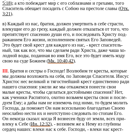
5:18
); а кто по­беж­да­ет мир с его со­блаз­на­ми и гре­ха­ми, того
Спа­си­тель обе­ща­ет по­са­дить с Собою на пре­сто­ле славы (
Отк.
3:21
).
в) Каж­дый из нас, бра­тия, дол­жен умерт­вить в себе стра­сти,
вле­ку­щие его до греху, каж­дый дол­жен от­ка­зать­ся от того, что
пре­пят­ству­ет спа­се­нию души его, и по­сле­до­вать Хри­сту под­
ра­жа­ни­ем Его жизни, ис­пол­не­ни­ем свя­тых Его За­по­ве­дей.
Это будет свой крест для каж­до­го из нас, - крест спа­си­тель­
ный, так как все, что мы сде­ла­ем ради Хри­ста, даже чаша хо­
лод­ной воды, по­дан­ная во имя Его, все это будет иметь мзду
свою на суде Бо­жи­ем (
Мк. 10:40,42
).
III
. Бра­тия и сест­ры о Гос­по­де! Воз­лю­бим те кре­сты, ко­то­рые
мы долж­ны воз­ло­жить на себя, по За­по­ве­ди Спа­си­те­ля. Иисус
Хри­стос нес ве­ли­кий и тя­гост­ней­ший крест един­ствен­но ради
на­ше­го спа­се­ния: ужели же мы от­ка­жем­ся по­не­сти свои
малые кре­сты, чтобы сде­лать­ся до­стой­ны­ми спа­се­ния? Нет,
как уче­ни­ки Рас­пя­то­го, охот­но возь­мем кре­сты свои и по­сле­
ду­ем Ему; а дабы нам не из­не­мочь под ними, то будем мо­лить
Гос­по­да, да по­мо­жет Он нам все­силь­ною бла­го­да­тью Своею
неослаб­но нести их и неот­ступ­но сле­до­вать по сто­пам Его.
Он неко­гда ска­зал: когда Я воз­не­сен буду от земли, всех при­
вле­ку к Себе (
Ин. 12:32
), - воз­зо­вем же к Нему из глу­би­ны
сер­дец наших: влеки нас к себе. Гос­по­ди, - влеки нас крест­