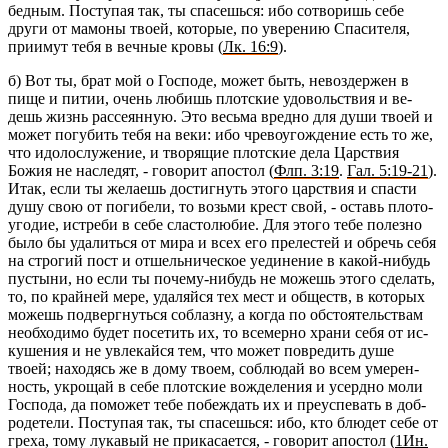
бед­ным. По­сту­пая так, ты спа­сешь­ся: ибо со­тво­ришь себе
други от ма­мо­ны твоей, ко­то­рые, по уве­ре­нию Спа­си­те­ля,
при­и­мут тебя в веч­ные кровы (
Лк. 16:9
).
б) Вот ты, брат мой о Гос­по­де, может быть, невоз­дер­жен в
пище и питии, очень лю­бишь плот­ские удо­воль­ствия и ве­
дешь жизнь рас­се­ян­ную. Это весь­ма вред­но для души твоей и
может по­гу­бить тебя на веки: ибо чре­во­уго­жде­ние есть то же,
что идо­ло­слу­же­ние, и тво­ря­щие плот­ские дела Цар­ствия
Божия не на­сле­дят, - го­во­рит апо­стол (
Флп. 3:19
.
Гал. 5:19-21
).
Итак, если ты же­ла­ешь до­стиг­нуть этого цар­ствия и спа­сти
душу свою от по­ги­бе­ли, то возь­ми крест свой, - оставь пло­то­
уго­дие, ис­тре­би в себе сла­сто­лю­бие. Для этого тебе по­лез­но
было бы уда­лить­ся от мира и всех его пре­ле­стей и об­речь себя
на стро­гий пост и от­шель­ни­че­ское уеди­не­ние в какой-ни­будь
пу­сты­ни, но если ты по­че­му-ни­будь не мо­жешь этого сде­лать,
то, по край­ней мере, уда­ляй­ся тех мест и об­ществ, в ко­то­рых
мо­жешь под­верг­нуть­ся со­блаз­ну, а когда по об­сто­я­тель­ствам
необ­хо­ди­мо будет по­се­тить их, то все­мер­но храни себя от ис­
ку­ше­ния и не увле­кай­ся тем, что может по­вре­дить душе
твоей; на­хо­дясь же в дому твоем, со­блю­дай во всем уме­рен­
ность, укро­щай в себе плот­ские во­жде­ле­ния и усерд­но моли
Гос­по­да, да по­мо­жет тебе по­беж­дать их и пре­успе­вать в доб­
ро­де­те­ли. По­сту­пая так, ты спа­сешь­ся: ибо, кто блю­дет себе от
греха, тому лу­ка­вый не при­ка­са­ет­ся, - го­во­рит апо­стол (
1Ин.