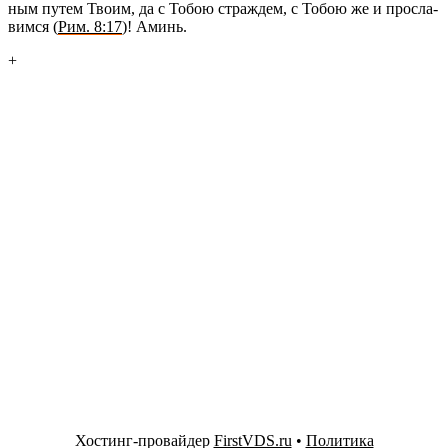
ным путем Твоим, да с Тобою страж­дем, с Тобою же и про­сла­
вим­ся (
Рим. 8:17
)! Аминь.
+
Хостинг-провайдер
FirstVDS.ru
•
Политика