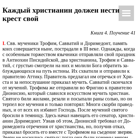
Каж­дый хри­сти­а­нин дол­жен нести
Ки́рие эле́йсон
@Κύριεἐλέησον.με
крест свой
Книга 4. По­уче­ние 41
I
. Свв. му­че­ни­ки Тро­фим, Сав­ва­тий и До­ри­ме­донт, па­мять
коих со­вер­ша­ет­ся ныне, по­стра­да­ли в III веке. Од­на­ж­ды, когда
с осо­бен­ным тор­же­ством языч­ни­ки от­прав­ля­ли свой празд­ник
в Ан­тио­хии Пи­си­дий­ской, два хри­сти­а­ни­на, Тро­фим и Сав­ва­
тий, с гру­стью смот­ре­ли на них и мо­ли­ли Бога об­ра­тить за­
блуж­да­ю­щих­ся на путь ис­ти­ны. Их схва­ти­ли и от­пра­ви­ли к
пра­ви­те­лю Ат­ти­ку. Пра­ви­тель пред­ла­гал им от­речь­ся от Хри­
ста и за непо­слу­ша­ние при­ка­зал му­чить. Сав­ва­тий скон­чал­ся
от му­че­ний. Тро­фи­ма же от­пра­ви­ли во Фри­гию к пра­ви­те­лю
Ди­о­ни­сию, ко­то­рый сла­вил­ся ис­кус­ством му­чить хри­сти­ан.
Свя­то­го били жи­ла­ми, ре­за­ли и по­сы­па­ли раны солью, но он
тер­пел все му­че­ния и толь­ко по­вто­рял: Многи скор­би пра­вед­
ных, и от всех их из­ба­вит Гос­подь. После му­че­ний свя­то­го
бро­си­ли в тем­ни­цу. Здесь начал на­ве­щать его се­на­тор, хри­сти­
а­нин До­ри­ме­донт. Узнав об этом, Ди­о­ни­сий тре­бо­вал от До­
ри­ме­дон­та от­ре­че­ния от хри­сти­ан­ства, но, по­лу­чив отказ,
при­ка­зал бро­сить его вме­сте с Тро­фи­мом на съе­де­ние зве­рям.
Звери не кос­ну­лись свя­тых; тогда они были усе­че­ны мечом.