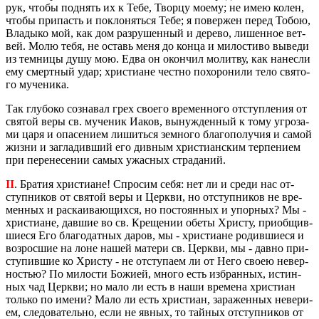
рук, чтобы под­нять их к Тебе, Твор­цу моему; не имею колен,
чтобы при­пасть и по­кло­нять­ся Тебе; я по­вер­жен перед Тобою,
Вла­ды­ко мой, как дом раз­ру­шен­ный и де­ре­во, ли­шен­ное вет­
вей. Молю тебя, не оставь меня до конца и ми­ло­сти­во вы­ве­ди
из тем­ни­цы душу мою. Едва он окон­чил мо­лит­ву, как на­нес­ли
ему смерт­ный удар; хри­сти­ане чест­но по­хо­ро­ни­ли тело свя­то­
го му­че­ни­ка.
Так глу­бо­ко со­зна­вал грех сво­е­го вре­мен­но­го от­ступ­ле­ния от
свя­той веры св. му­че­ник Иаков, вы­нуж­ден­ный к тому угро­за­
ми царя и опа­се­ни­ем ли­шить­ся зем­но­го бла­го­по­лу­чия и самой
жизни и за­гла­див­ший его див­ным хри­сти­ан­ским тер­пе­ни­ем
при пе­ре­не­се­нии самых ужас­ных стра­да­ний.
II
. Бра­тия хри­сти­ане! Спро­сим себя: нет ли и среди нас от­
ступ­ни­ков от свя­той веры и Церк­ви, но от­ступ­ни­ков не вре­
мен­ных и рас­ка­и­ва­ю­щих­ся, но по­сто­ян­ных и упор­ных? Мы -
хри­сти­ане, дав­шие во св. Кре­ще­нии обеты Хри­сту, при­об­щив­
ши­е­ся Его бла­го­дат­ных даров, мы - хри­сти­ане ро­див­ши­е­ся и
воз­рос­шие на лоне нашей ма­те­ри св. Церк­ви, мы - давно при­
сту­пив­шие ко Хри­сту - не от­сту­па­ем ли от Него своею невер­
но­стью? По ми­ло­сти Бо­жи­ей, много есть из­бран­ных, ис­тин­
ных чад Церк­ви; но мало ли есть в наши вре­ме­на хри­сти­ан
толь­ко по имени? Мало ли есть хри­сти­ан, за­ра­жен­ных неве­ри­
ем, сле­до­ва­тель­но, если не явных, то тай­ных от­ступ­ни­ков от