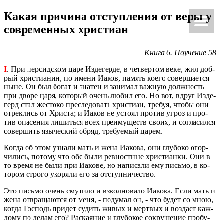
Какая при­чи­на от­ступ­ле­ния от веры у
Ки́рие эле́йсон
@Κύριεἐλέησον.με
со­вре­мен­ных хри­сти­ан
Книга 6. По­уче­ние 58
I
. При пер­сид­ском царе Из­де­гер­де, в чет­вер­том веке, жил доб­
рый хри­сти­а­нин, по имени Иаков, па­мять коего со­вер­ша­ет­ся
ныне. Он был богат и зна­тен и за­ни­мал важ­ную долж­ность
при дворе царя, ко­то­рый очень любил его. Но вот, вдруг Из­де­
герд стал же­сто­ко пре­сле­до­вать хри­сти­ан, тре­буя, чтобы они
от­рек­лись от Хри­ста; и Иаков не усто­ял про­тив угроз и про­
тив опа­се­ния ли­шить­ся всех пре­иму­ществ своих, и со­гла­сил­ся
со­вер­шить язы­че­ский обряд, тре­бу­е­мый царем.
Когда об этом узна­ли мать и жена Иа­ко­ва, они глу­бо­ко огор­
чи­лись, по­то­му что обе были рев­ност­ные хри­сти­ан­ки. Они в
то время не были при Иа­ко­ве, но на­пи­са­ли ему пись­мо, в ко­
то­ром стро­го уко­ря­ли его за от­ступ­ни­че­ство.
Это пись­мо очень сму­ти­ло и взвол­но­ва­ло Иа­ко­ва. Если мать и
жена от­вра­ща­ют­ся от меня, - по­ду­мал он, - что будет со мною,
когда Гос­подь при­дет су­дить живых и мерт­вых и воз­даст каж­
до­му по делам его? Рас­ка­я­ние и глу­бо­кое со­кру­ше­ние про­бу­