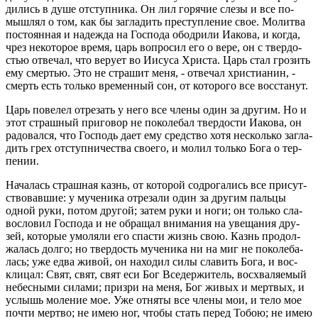
ди­лись в душе от­ступ­ни­ка. Он лил го­ря­чие слезы и все по­
мыш­лял о том, как бы за­гла­дить пре­ступ­ле­ние свое. Мо­лит­ва
по­сто­ян­ная и на­деж­да на Гос­по­да обод­ри­ли Иа­ко­ва, и когда,
чрез неко­то­рое время, царь во­про­сил его о вере, он с твер­до­
стью от­ве­чал, что ве­ру­ет во Иису­са Хри­ста. Царь стал гро­зить
ему смер­тью. Это не стра­шит меня, - от­ве­чал хри­сти­а­нин, -
смерть есть толь­ко вре­мен­ный сон, от ко­то­ро­го все вос­ста­нут.
Царь по­ве­лел от­ре­зать у него все члены один за дру­гим. Но и
этот страш­ный при­го­вор не по­ко­ле­бал твер­до­сти Иа­ко­ва, он
ра­до­вал­ся, что Гос­подь дает ему сред­ство хотя несколь­ко за­гла­
дить грех от­ступ­ни­че­ства сво­е­го, и молил толь­ко Бога о тер­
пе­нии.
На­ча­лась страш­ная казнь, от ко­то­рой со­дро­га­лись все при­сут­
ство­вав­шие: у му­че­ни­ка от­ре­за­ли один за дру­гим паль­цы
одной руки, потом дру­гой; затем руки и ноги; он толь­ко сла­
во­сло­вил Гос­по­да и не об­ра­щал вни­ма­ния на уве­ща­ния дру­
зей, ко­то­рые умо­ля­ли его спа­сти жизнь свою. Казнь про­дол­
жа­лась долго; но твер­дость му­че­ни­ка ни на миг не по­ко­ле­ба­
лась; уже едва живой, он на­хо­дил силы сла­вить Бога, и вос­
кли­цал: Свят, свят, свят еси Бог Все­дер­жи­тель, вос­хва­ля­е­мый
небес­ны­ми си­ла­ми; при­з­ри на меня, Бог живых и мерт­вых, и
услышь мо­ле­ние мое. Уже от­ня­ты все члены мои, и тело мое
почти мерт­во; не имею ног, чтобы стать перед Тобою; не имею