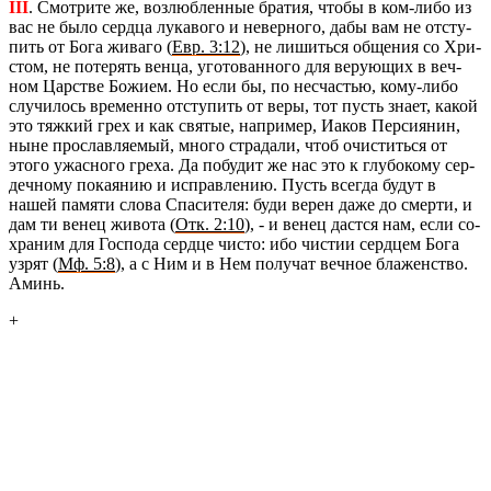
III
. Смот­ри­те же, воз­люб­лен­ные бра­тия, чтобы в ком-либо из
вас не было серд­ца лу­ка­во­го и невер­но­го, дабы вам не от­сту­
пить от Бога жи­ва­го (
Евр. 3:12
), не ли­шить­ся об­ще­ния со Хри­
стом, не по­те­рять венца, уго­то­ван­но­го для ве­ру­ю­щих в веч­
ном Цар­стве Бо­жи­ем. Но если бы, по несча­стью, кому-либо
слу­чи­лось вре­мен­но от­сту­пить от веры, тот пусть знает, какой
это тяж­кий грех и как свя­тые, на­при­мер, Иаков Пер­си­я­нин,
ныне про­слав­ля­е­мый, много стра­да­ли, чтоб очи­стить­ся от
этого ужас­но­го греха. Да по­бу­дит же нас это к глу­бо­ко­му сер­
деч­но­му по­ка­я­нию и ис­прав­ле­нию. Пусть все­гда будут в
нашей па­мя­ти слова Спа­си­те­ля: буди верен даже до смер­ти, и
дам ти венец жи­во­та (
Отк. 2:10
), - и венец даст­ся нам, если со­
хра­ним для Гос­по­да серд­це чисто: ибо чи­стии серд­цем Бога
узрят (
Мф. 5:8
), а с Ним и в Нем по­лу­чат веч­ное бла­жен­ство.
Аминь.
+