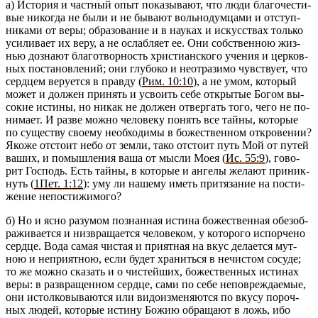
а) Ис­то­рия и част­ный опыт по­ка­зы­ва­ют, что люди бла­го­че­сти­
вые ни­ко­гда не были и не бы­ва­ют воль­но­дум­ца­ми и от­ступ­
ни­ка­ми от веры; об­ра­зо­ва­ние и в на­у­ках и ис­кус­ствах толь­ко
уси­ли­ва­ет их веру, а не ослаб­ля­ет ее. Они соб­ствен­ною жиз­
нью до­зна­ют бла­го­твор­ность хри­сти­ан­ско­го уче­ния и цер­ков­
ных по­ста­нов­ле­ний; они глу­бо­ко и неот­ра­зи­мо чув­ству­ет, что
серд­цем ве­ру­ет­ся в прав­ду (
Рим. 10:10
), а не умом, ко­то­рый
может и дол­жен при­нять и усво­ить себе от­кры­тые Богом вы­
со­кие ис­ти­ны, но никак не дол­жен от­вер­гать того, чего не по­
ни­ма­ет. И разве можно че­ло­ве­ку по­нять все тайны, ко­то­рые
по су­ще­ству сво­е­му необ­хо­ди­мы в бо­же­ствен­ном от­кро­ве­нии?
Якоже от­сто­ит небо от земли, тако от­сто­ит путь Мой от путей
ваших, и по­мыш­ле­ния ваша от мысли Моея (
Ис. 55:9
), го­во­
рит Гос­подь. Есть тайны, в ко­то­рые и ан­ге­лы же­ла­ют при­ник­
нуть (
1Пет. 1:12
): уму ли на­ше­му иметь при­тя­за­ние на по­сти­
же­ние непо­сти­жи­мо­го?
б) Но и ясно ра­з­умом по­знан­ная ис­ти­на бо­же­ствен­ная обез­об­
ра­жи­ва­ет­ся и низ­вра­ща­ет­ся че­ло­ве­ком, у ко­то­ро­го ис­пор­че­но
серд­це. Вода самая чи­стая и при­ят­ная на вкус де­ла­ет­ся мут­
ною и непри­ят­ною, если будет хра­нить­ся в нечи­стом со­су­де;
то же можно ска­зать и о чи­стей­ших, бо­же­ствен­ных ис­ти­нах
веры: в раз­вра­щен­ном серд­це, сами по себе непо­вре­жда­е­мые,
они ис­тол­ко­вы­ва­ют­ся или ви­до­из­ме­ня­ют­ся по вкусу по­роч­
ных людей, ко­то­рые ис­ти­ну Божию об­ра­ща­ют в ложь, ибо