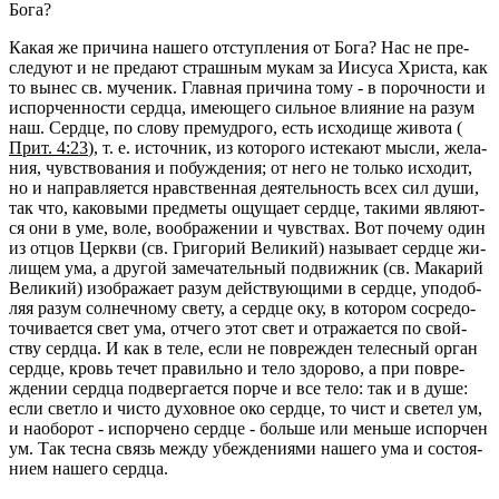
Бога?
Какая же при­чи­на на­ше­го от­ступ­ле­ния от Бога? Нас не пре­
сле­ду­ют и не пре­да­ют страш­ным мукам за Иису­са Хри­ста, как
то вынес св. му­че­ник. Глав­ная при­чи­на тому - в по­роч­но­сти и
ис­пор­чен­но­сти серд­ца, име­ю­ще­го силь­ное вли­я­ние на разум
наш. Серд­це, по слову пре­муд­ро­го, есть ис­хо­ди­ще жи­во­та (
Прит. 4:23
), т. е. ис­точ­ник, из ко­то­ро­го ис­те­ка­ют мысли, же­ла­
ния, чув­ство­ва­ния и по­буж­де­ния; от него не толь­ко ис­хо­дит,
но и на­прав­ля­ет­ся нрав­ствен­ная де­я­тель­ность всех сил души,
так что, ка­ко­вы­ми пред­ме­ты ощу­ща­ет серд­це, та­ки­ми яв­ля­ют­
ся они в уме, воле, во­об­ра­же­нии и чув­ствах. Вот по­че­му один
из отцов Церк­ви (св. Гри­го­рий Ве­ли­кий) на­зы­ва­ет серд­це жи­
ли­щем ума, а дру­гой за­ме­ча­тель­ный по­движ­ник (св. Ма­ка­рий
Ве­ли­кий) изоб­ра­жа­ет разум дей­ству­ю­щи­ми в серд­це, упо­доб­
ляя разум сол­неч­но­му свету, а серд­це оку, в ко­то­ром со­сре­до­
то­чи­ва­ет­ся свет ума, от­че­го этот свет и от­ра­жа­ет­ся по свой­
ству серд­ца. И как в теле, если не по­вре­жден те­лес­ный орган
серд­це, кровь течет пра­виль­но и тело здо­ро­во, а при по­вре­
жде­нии серд­ца под­вер­га­ет­ся порче и все тело: так и в душе:
если свет­ло и чисто ду­хов­ное око серд­це, то чист и све­тел ум,
и на­о­бо­рот - ис­пор­че­но серд­це - боль­ше или мень­ше ис­пор­чен
ум. Так тесна связь между убеж­де­ни­я­ми на­ше­го ума и со­сто­я­
ни­ем на­ше­го серд­ца.