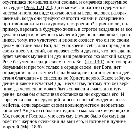
осу­е­ти­ша­ся по­мыш­ле­ни­я­ми сво­и­ми, и омра­чи­ся нера­зум­ное
их серд­це (
Рим. 1:21,25
). Да и может ли охот­но со­дер­жать в
чи­стом и пол­ном виде свя­тые ис­ти­ны веры че­ло­век раз­вра­
щен­ный, когда они тре­бу­ют свя­то­сти жизни и со­вер­шен­но
про­ти­во­по­лож­ны его дур­но­му на­стро­е­нию? При­ят­но ли, на­
при­мер, ве­ро­вать в бу­ду­щую жизнь, в стро­гое воз­да­я­ние за все
дела по смер­ти, в веч­ность му­че­ний для непо­ка­яв­ших­ся греш­
ни­ков, тому, кто чув­ству­ет и вполне со­зна­ет, что он по своим
делам до­сто­ин ада? Вот, для успо­ко­е­ния себя, для оправ­да­ния
своих пре­ступ­ле­ний, он уве­ря­ет себя и дру­гих, что нет ада, не
будет веч­ных му­че­ний и дух наш раз­ли­ет­ся яко мяг­кий воз­дух.
Рече бе­зу­мен в серд­це своем: несть Бог (
Пс. 13:1
); нет, го­во­рит
безум­ный и при том толь­ко в серд­це своем, нет Бога, нет
оправ­да­ния для нас чрез Сына Божия, нет та­ин­ствен­но­го дей­
ствия бла­го­да­ти - и спа­се­ния во Хри­ста верою. Какое за­блуж­
де­ние и какое несча­стье! Да, - несча­стье, по­то­му что без веры
ни­ко­гда че­ло­век не может быть спо­ко­ен и счаст­лив внут­
ренне, какая бы счаст­ли­вая об­ста­нов­ка ни окру­жа­ла его. И
горе, если еще неве­ру­ю­щий вно­сит свои за­блуж­де­ния в се­
мей­ства, если за­ра­жа­ет своим воль­но­дум­ством неопыт­ных
юно­шей! Аще кто со­блаз­нит еди­но­го малых сих ве­ру­ю­щих в
Мя, го­во­рит Гос­подь, уне есть ему (лучше было бы ему), да
обе­сит­ся жер­нов осель­ский на выи его, и по­то­нет в пу­чине
мор­стей (
Мф. 18:6
).