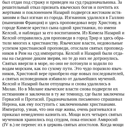
был отдан под стра­жу и при­ве­ден на суд гра­до­на­чаль­ни­ка. За
ре­ши­тель­ный отказ при­знать язы­че­ских богов и по­чтить их
жерт­ва­ми и по­кло­не­ни­ем На­за­рий под­верг­ся же­сто­ким ис­тя­
за­ни­ям и был из­гнан из го­ро­да. Из­гнан­ник уда­лил­ся в Гал­лию
(ны­неш­няя Фран­ция) и здесь про­по­ве­до­вал веру Хри­сто­ву, в
го­ро­де Ки­ме­ле кре­стил сына одной хри­сти­ан­ки, по имени
Кел­сий, и на­блю­дал за его вос­пи­та­ни­ем. Из Ки­ме­ла На­за­рий и
Кел­сий от­пра­ви­лись для про­по­ве­ди в город Трир и здесь об­ра­
ти­ли мно­гих к хри­сти­ан­ству. Язы­че­ские вла­сти, недо­воль­ные
успе­хом хри­сти­ан­ской про­по­ве­ди, ото­сла­ли свя­тых про­по­вед­
ни­ков в Рим на суд им­пе­ра­то­ра. Кел­сий и На­за­рий были от­да­
ны на съе­де­ние диким зве­рям, но те до них не до­тро­ну­лись.
Свя­тых вверг­ли в море, но они не по­то­ну­ли и хо­ди­ли по
водам мор­ским, как по су­хо­му пути. Это чудо по­ра­зи­ло языч­
ни­ков, Хри­сто­вой вере при­об­ре­ло еще новых по­сле­до­ва­те­лей,
а свя­тых ис­по­вед­ни­ков из­ба­ви­ло от даль­ней­ших му­че­ний.
Кел­сий и На­за­рий были от­пу­ще­ны и снова уда­ли­лись в
Милан. Но в Ми­лане язы­че­ские вла­сти снова под­верг­ли их
ис­тя­за­ни­ям и за­клю­чи­ли в ту же тем­ни­цу, где были за­клю­че­ны
Гер­ва­сий и Про­та­сий. Гра­до­на­чаль­ник пись­мен­но спра­ши­вал
Неро­на, как ему по­сту­пить с за­клю­чен­ны­ми хри­сти­а­на­ми.
Им­пе­ра­тор, узнав, что они еще живы, очень раз­гне­вал­ся и
при­ка­зал немед­лен­но каз­нить их. Мощи всех че­ты­рех свя­тых
му­че­ни­ков хра­ни­лись под спу­дом, пока епи­скоп Ам­вро­сий
(IV в.) не пе­ре­нес их в цер­ковь свя­тых апо­сто­лов. Когда мощи