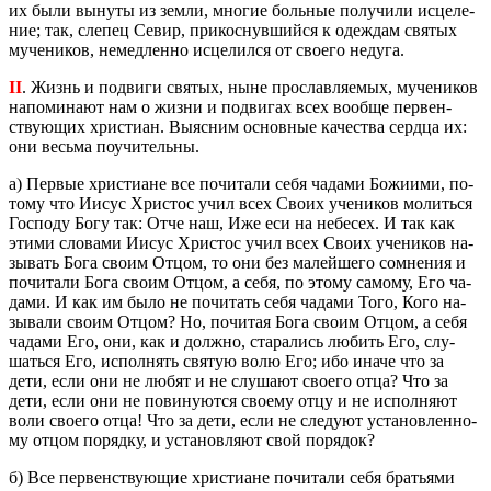
их были вы­ну­ты из земли, мно­гие боль­ные по­лу­чи­ли ис­це­ле­
ние; так, сле­пец Севир, при­кос­нув­ший­ся к одеж­дам свя­тых
му­че­ни­ков, немед­лен­но ис­це­лил­ся от сво­е­го неду­га.
II
. Жизнь и по­дви­ги свя­тых, ныне про­слав­ля­е­мых, му­че­ни­ков
на­по­ми­на­ют нам о жизни и по­дви­гах всех во­об­ще пер­вен­
ству­ю­щих хри­сти­ан. Вы­яс­ним ос­нов­ные ка­че­ства серд­ца их:
они весь­ма по­учи­тель­ны.
а) Пер­вые хри­сти­ане все по­чи­та­ли себя ча­да­ми Бо­жи­и­ми, по­
то­му что Иисус Хри­стос учил всех Своих уче­ни­ков мо­лить­ся
Гос­по­ду Богу так: Отче наш, Иже еси на небе­сех. И так как
этими сло­ва­ми Иисус Хри­стос учил всех Своих уче­ни­ков на­
зы­вать Бога своим Отцом, то они без ма­лей­ше­го со­мне­ния и
по­чи­та­ли Бога своим Отцом, а себя, по этому са­мо­му, Его ча­
да­ми. И как им было не по­чи­тать себя ча­да­ми Того, Кого на­
зы­ва­ли своим Отцом? Но, по­чи­тая Бога своим Отцом, а себя
ча­да­ми Его, они, как и долж­но, ста­ра­лись лю­бить Его, слу­
шать­ся Его, ис­пол­нять свя­тую волю Его; ибо иначе что за
дети, если они не любят и не слу­ша­ют сво­е­го отца? Что за
дети, если они не по­ви­ну­ют­ся сво­е­му отцу и не ис­пол­ня­ют
воли сво­е­го отца! Что за дети, если не сле­ду­ют уста­нов­лен­но­
му отцом по­ряд­ку, и уста­нов­ля­ют свой по­ря­док?
б) Все пер­вен­ству­ю­щие хри­сти­ане по­чи­та­ли себя бра­тья­ми