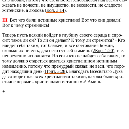
жа­вать не по­че­сти, не иму­ще­ство, не ве­се­ло­сти, не сла­до­сти
жи­тей­ские, а лю­бовь (
Кол. 3:14
).
III
. Вот что были ис­тин­ные хри­сти­ане! Вот что они де­ла­ли!
Вот к чему стре­ми­лись!
Те­перь пусть вся­кий вой­дет в глу­би­ну сво­е­го серд­ца и спро­
сит: таков ли он? То ли он де­ла­ет? К тому ли стре­мит­ся? - Кто
най­дет себя таким, тот бла­жен, и все обе­то­ва­ния Божии,
сколь­ко их ни есть, для него суть ей и аминь (
2Кор. 1:20
), т. е.
непре­мен­но ис­пол­нят­ся. Но если кто не най­дет себя таким, то
тому долж­но ста­рать­ся де­лать­ся хри­сти­а­ни­ном ис­тин­ным
немед­лен­но, по­то­му что пре­муд­рый ска­зал: не веси, что по­ро­
дит на­хо­дя­щий день (
Прит. 3:28
). Бла­го­дать Все­свя­та­го Духа
да со­тво­рит нас всех хри­сти­а­на­ми та­ки­ми, ка­ко­вы были хри­
сти­ане пер­вые - хри­сти­а­на­ми ис­тин­ны­ми! Аминь.
+