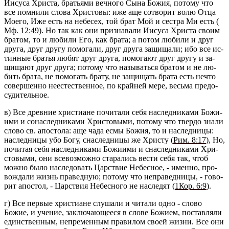
Иису­са Хри­ста, бра­тья­ми веч­но­го Сына Божия, по­то­му что
все пом­ни­ли слова Хри­сто­вы: иже аще со­тво­рит волю Отца
Моего, Иже есть на небе­сех, той брат Мой и сест­ра Ми есть (
Мф. 12:49
). Но так как они при­зна­ва­ли Иису­са Хри­ста своим
бра­том, то и лю­би­ли Его, как брата; а потом лю­би­ли и друг
друга, друг другу по­мо­га­ли, друг друга за­щи­ща­ли; ибо все ис­
тин­ные бра­тья любят друг друга, по­мо­га­ют друг другу и за­
щи­ща­ют друг друга; по­то­му что на­зы­вать­ся бра­том и не лю­
бить брата, не по­мо­гать брату, не за­щи­щать брата есть нечто
со­вер­шен­но неесте­ствен­ное, по край­ней мере, весь­ма предо­
су­ди­тель­ное.
в) Все древ­ние хри­сти­ане по­чи­та­ли себя на­след­ни­ка­ми Бо­жи­
и­ми и со­на­след­ни­ка­ми Хри­сто­вы­ми, по­то­му что твер­до знали
слово св. апо­сто­ла: аще чада есмы Божия, то и на­след­ни­цы:
на­след­ни­цы убо Богу, сна­след­ни­цы же Хри­сту (
Рим. 8:17
), Но,
по­чи­тая себя на­след­ни­ка­ми Бо­жи­и­ми и сна­след­ни­ка­ми Хри­
сто­вы­ми, они все­воз­мож­но ста­ра­лись вести себя так, чтоб
можно было на­сле­до­вать Цар­ствие Небес­ное, - имен­но, про­
вож­да­ли жизнь пра­вед­ную; по­то­му что непра­вед­ни­цы, - го­во­
рит апо­стол, - Цар­ствия Небес­но­го не на­сле­дят (
1Кор. 6:9
).
г) Все пер­вые хри­сти­ане слу­ша­ли и чи­та­ли одно - слово
Божие, и уче­ние, за­клю­ча­ю­ще­е­ся в слове Бо­жи­ем, по­став­ля­ли
един­ствен­ным, непре­мен­ным пра­ви­лом своей жизни. Все они