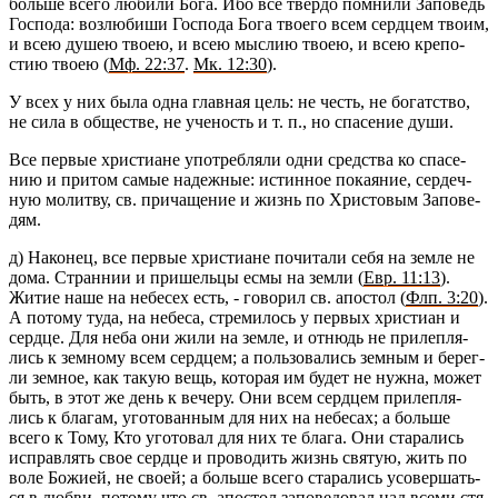
боль­ше всего лю­би­ли Бога. Ибо все твер­до пом­ни­ли За­по­ведь
Гос­по­да: воз­лю­би­ши Гос­по­да Бога тво­е­го всем серд­цем твоим,
и всею душею твоею, и всею мыс­лию твоею, и всею кре­по­
стию твоею (
Мф. 22:37
.
Мк. 12:30
).
У всех у них была одна глав­ная цель: не честь, не бо­гат­ство,
не сила в об­ще­стве, не уче­ность и т. п., но спа­се­ние души.
Все пер­вые хри­сти­ане упо­треб­ля­ли одни сред­ства ко спа­се­
нию и при­том самые на­деж­ные: ис­тин­ное по­ка­я­ние, сер­деч­
ную мо­лит­ву, св. при­ча­ще­ние и жизнь по Хри­сто­вым За­по­ве­
дям.
д) На­ко­нец, все пер­вые хри­сти­ане по­чи­та­ли себя на земле не
дома. Стран­нии и при­шель­цы есмы на земли (
Евр. 11:13
).
Житие наше на небе­сех есть, - го­во­рил св. апо­стол (
Флп. 3:20
).
А по­то­му туда, на небе­са, стре­ми­лось у пер­вых хри­сти­ан и
серд­це. Для неба они жили на земле, и от­нюдь не при­леп­ля­
лись к зем­но­му всем серд­цем; а поль­зо­ва­лись зем­ным и бе­рег­
ли зем­ное, как такую вещь, ко­то­рая им будет не нужна, может
быть, в этот же день к ве­че­ру. Они всем серд­цем при­леп­ля­
лись к бла­гам, уго­то­ван­ным для них на небе­сах; а боль­ше
всего к Тому, Кто уго­то­вал для них те блага. Они ста­ра­лись
ис­прав­лять свое серд­це и про­во­дить жизнь свя­тую, жить по
воле Бо­жи­ей, не своей; а боль­ше всего ста­ра­лись усо­вер­шать­
ся в любви, по­то­му что св. апо­стол за­по­ве­до­вал над всеми стя­