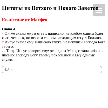
Ци­та­ты из Вет­хо­го и Но­во­го За­ве­тов
Ки́рие эле́йсон
@Κύριεἐλέησον.με
Еван­ге­лие от Мат­фея
Глава 4
Он же ска­зал ему в ответ: на­пи­са­но: не хле­бом одним будет
4
жить че­ло­век, но вся­ким сло­вом, ис­хо­дя­щим из уст Бо­жи­их.
Иисус ска­зал ему: на­пи­са­но также: не ис­ку­шай Гос­по­да Бога
7
тво­е­го.
Тогда Иисус го­во­рит ему: отой­ди от Меня, са­та­на, ибо на­
10
пи­са­но: Гос­по­ду Богу тво­е­му по­кло­няй­ся и Ему од­но­му
служи.
+