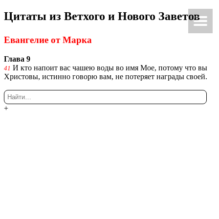
Ци­та­ты из Вет­хо­го и Но­во­го За­ве­тов
Ки́рие эле́йсон
@Κύριεἐλέησον.με
Еван­ге­лие от Марка
Глава 9
И кто на­по­ит вас чашею воды во имя Мое, по­то­му что вы
41
Хри­сто­вы, ис­тин­но го­во­рю вам, не по­те­ря­ет на­гра­ды своей.
+