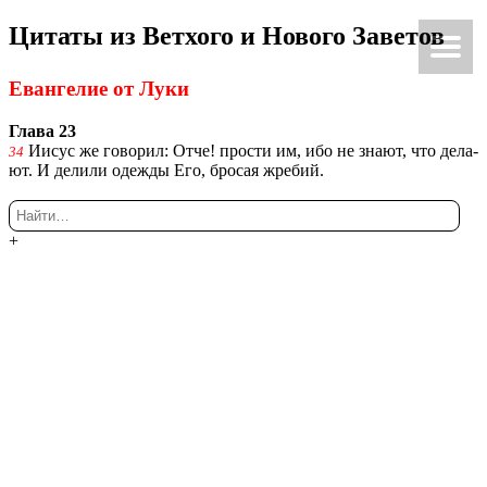
Ци­та­ты из Вет­хо­го и Но­во­го За­ве­тов
Ки́рие эле́йсон
@Κύριεἐλέησον.με
Еван­ге­лие от Луки
Глава 23
Иисус же го­во­рил: Отче! про­сти им, ибо не знают, что де­ла­
34
ют. И де­ли­ли одеж­ды Его, бро­сая жре­бий.
+