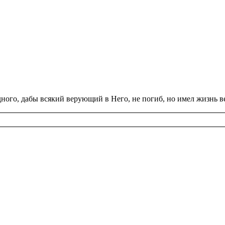
­но­го, дабы вся­кий ве­ру­ю­щий в Него, не погиб, но имел жизнь в