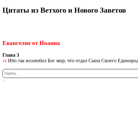
Ци­та­ты из Вет­хо­го и Но­во­го За­ве­тов
Ки́рие эле́йсон
@Κύριεἐλέησον.με
Еван­ге­лие от Иоан­на
Глава 3
Ибо так воз­лю­бил Бог мир, что отдал Сына Сво­е­го Еди­но­род
16
+