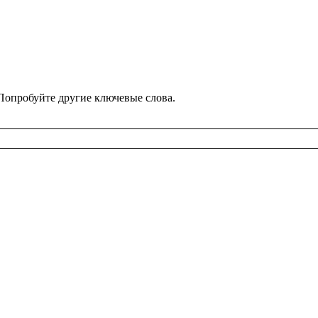
 По­про­буй­те дру­гие клю­че­вые слова.