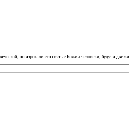
­ве­че­ской, но из­ре­ка­ли его свя­тые Божии че­ло­ве­ки, бу­дучи дви