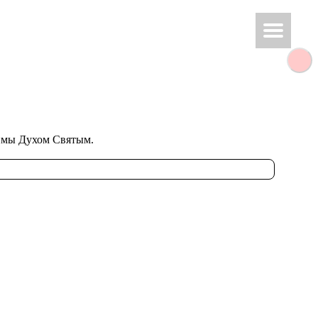
­жи­мы Духом Свя­тым.