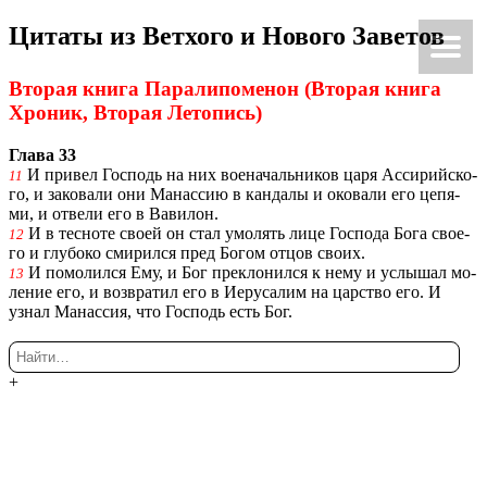
Ци­та­ты из Вет­хо­го и Но­во­го За­ве­тов
Ки́рие эле́йсон
@Κύριεἐλέησον.με
Вто­рая книга Па­ра­ли­по­ме­нон (Вто­рая книга
Хро­ник, Вто­рая Ле­то­пись)
Глава 33
И при­вел Гос­подь на них во­е­на­чаль­ни­ков царя Ас­си­рий­ско­
11
го, и за­ко­ва­ли они Ма­нас­сию в кан­да­лы и око­ва­ли его це­пя­
ми, и от­ве­ли его в Ва­ви­лон.
И в тес­но­те своей он стал умо­лять лице Гос­по­да Бога сво­е­
12
го и глу­бо­ко сми­рил­ся пред Богом отцов своих.
И по­мо­лил­ся Ему, и Бог пре­кло­нил­ся к нему и услы­шал мо­
13
ле­ние его, и воз­вра­тил его в Иеру­са­лим на цар­ство его. И
узнал Ма­нас­сия, что Гос­подь есть Бог.
+