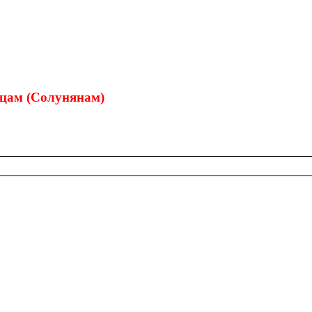
­цам (Со­лу­ня­нам)