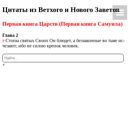
Ци­та­ты из Вет­хо­го и Но­во­го За­ве­тов
Ки́рие эле́йсон
@Κύριεἐλέησον.με
Пер­вая книга Царств (Пер­вая книга Са­му­и­ла)
Глава 2
Стопы свя­тых Своих Он блю­дет, а без­за­кон­ные во тьме ис­
9
че­за­ют; ибо не силою кре­пок че­ло­век.
+