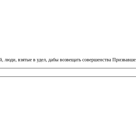
й, люди, взя­тые в удел, дабы воз­ве­щать со­вер­шен­ства При­звав­ш