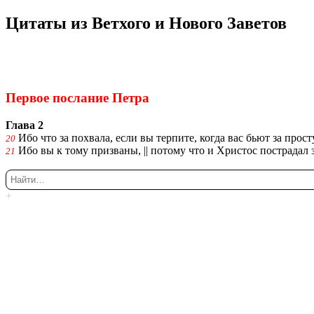
Ци­та­ты из Вет­хо­го и Но­во­го За­ве­тов
Ки́рие эле́йсон
@Κύριεἐλέησον.με
Пер­вое по­сла­ние Петра
Глава 2
Ибо что за по­хва­ла, если вы тер­пи­те, когда вас бьют за про­ст
20
Ибо вы к тому при­зва­ны, || по­то­му что и Хри­стос по­стра­да
21
+