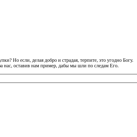
уп­ки? Но если, делая добро и стра­дая, тер­пи­те, это угод­но Богу.
л за нас, оста­вив нам при­мер, дабы мы шли по сле­дам Его.