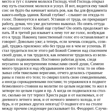
место и тут с пла­чем мо­лил­ся Гос­по­ду, чтоб Гос­подь от­крыл
ему путь спа­се­ния: мо­лил­ся и уснул. И вот, ви­дит­ся ему такой
сон: он будто бы на­чи­на­ет ко­пать ров, как бы для фун­да­мен­та
ка­ко­го-ни­будь зда­ния. Копай глуб­же! - слы­шит он от­ку­да-то
голос. По­ви­ну­ет­ся и ко­па­ет. Устав­ши от труда, он пре­кра­ща­ет
ра­бо­ту, думая, что уже до­ста­точ­но вы­ко­пал. Но опять от­ту­да
же слы­шит голос: Копай еще глуб­же! Он опять про­дол­жа­ет ко­
пать. И в тре­тий раз взы­ва­ет к нему тот же голос, воз­буж­дая
его к труду. На­ко­нец та­ин­ствен­ный голос его оста­нав­ли­ва­ет и
го­во­рит: До­воль­но уже; а те­перь, если хо­чешь со­зи­дать, со­зи­
дай, тру­дясь при­леж­но: ибо без труда ни в чем не успе­ешь. И
стал тру­дить­ся после этого раб Божий Си­ме­он над спа­се­ни­ем
своей души, и так тру­дил­ся, как немно­гие тру­ди­лись из ве­ли­
чай­ших по­движ­ни­ков. По­сто­ян­но ра­бо­тая духом, следя
неусып­но за внут­рен­ни­ми по­мыс­ла­ми своей души, Си­ме­он
много тру­дил­ся и над обуз­ды­ва­ни­ем сво­е­го тела: то он об­вя­
зы­вал себя тя­же­лы­ми ве­ри­га­ми, от­че­го де­ла­лись страш­ные
раны и гнило его тело; то сми­рял плоть свою се­ми­днев­ны­ми,
а ино­гда со­ро­ка­днев­ны­ми по­ста­ми; то упраж­нял­ся в по­дви­ге
без­молв­но­го сто­я­ния на мо­лит­ве по целым неде­лям; то жил в
за­тво­ре по целым годам и пр. А когда он под­ви­зал­ся на стол­
пе, сколь­ко он тут тер­пел Хри­ста ради и от на­се­ко­мых, и от
днев­но­го лет­не­го зноя, и от ноч­но­го зим­не­го хо­ло­да, и от
бурь, и от раз­ных дру­гих невзгод! О по­дви­ге его на стол­пе
между про­чим сле­ду­ю­щее рас­ска­зы­ва­ет бл. Фе­о­до­рит. Слу­чи­