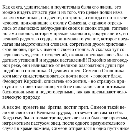
Как свята, уди­ви­тель­на и по­учи­тель­на была его жизнь, это
можно ви­деть от­ча­сти уже и из того, что целые полки из­ма­
иль­тян языч­ни­ков, по две­сти, по три­ста, а ино­гда и по ты­ся­че
че­ло­век, при­хо­див­шие к стол­пу Си­мео­на, с кри­ком от­ре­ка­
лись от язы­че­ских за­блуж­де­ний своих и своих отцев, топ­та­ли
но­га­ми идо­лов, ко­то­рым пре­жде кла­ня­лись, со­кру­ша­ли их, и с
ве­ли­кой ра­до­стью серд­ца при­ни­ма­ли то уче­ние, ко­то­рое пред­
ла­гал им ме­до­точ­ны­ми сло­ва­ми, со­гре­ты­ми духом хри­сти­ан­
ской любви, преп. Си­ме­он с сво­е­го стол­па. А сколь­ко тут со­
вер­ша­лось чу­дес­ных ис­це­ле­ний, сколь­ко пре­по­да­ва­лось бла­го­
дат­ных уте­ше­ний и муд­рых на­став­ле­ний! По­доб­но мно­го­вод­
ной реке, они из­ли­ва­лись от ве­ли­кой бла­го­дат­ной души пре­
по­доб­но­го столп­ни­ка. О де­я­ни­ях преп. Си­мео­на Столп­ни­ка
хотя могу сви­де­тель­ство­вать­ся почти всем, - го­во­рит блаж.
Фе­о­до­рит Кир­ский, опи­са­тель его жития, - но стра­шусь при­
сту­пить к по­вест­во­ва­нию, чтоб не по­ка­за­лись они по­том­кам
бас­но­слов­ны­ми и недо­сто­вер­ны­ми, так как пре­вы­ша­ют че­ло­
ве­че­скую при­ро­ду.
А как же, ду­ма­е­те вы, бра­тия, до­стиг преп. Си­ме­он такой ве­
ли­кой свя­то­сти? Ве­ли­ким тру­дом, - от­ве­ча­ет он сам за себя.
Когда ему было толь­ко три­на­дцать лет и он был еще про­стым,
негра­мот­ным пас­ту­хом овец, после од­но­го вра­зу­ми­тель­но­го
слу­чая в храме Бо­жи­ем, Си­ме­он от­пра­вил­ся в одно пу­стын­ное