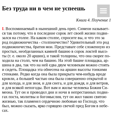
Без труда ни в чем не успе­ешь
Ки́рие эле́йсон
@Κύριεἐλέησον.με
Книга 4. По­уче­ние 1
I
. Вос­по­ми­на­е­мый в ны­неш­ний день преп. Си­ме­он на­зы­ва­ет­
ся так по­то­му, что в по­след­ние сорок лет своей жизни под­ви­
зал­ся на стол­пе. На каком стол­пе, спро­си­те вы, и что это за
род по­движ­ни­че­ства - столп­ни­че­ство? Уди­ви­тель­ный это род
по­движ­ни­че­ства, бра­тия мои. Пред­ставь­те себе сло­жен­ную из
про­стых, необ­де­лан­ных кам­ней башню в сорок лок­тей вы­со­
ты (т. е. около 20 аршин), и такой тол­щи­ны, что она ско­рее по­
хо­ди­ла на столп, чем на башню. На этой башне пло­щад­ка, ар­
ши­на в два, так что на ней едва двум че­ло­ве­кам можно сто­ять
и си­деть. Пло­щад­ка эта об­не­се­на на аршин вы­со­ты тон­ки­ми
стен­ка­ми. Редко когда она была при­кры­та чем-ни­будь вроде
кров­ли, а боль­шей ча­стью она была со­вер­шен­но от­кры­той и
для хо­ло­да, и для зноя, и для снега, и для дождя, и для вет­ров,
и для вся­кой непо­го­ды. Вот вам и жилье че­ло­ве­ка Божия Си­
мео­на. Тут он и про­во­дил дни и ночи в непре­стан­ных по­дви­
гах поста, мо­лит­вы и бо­го­мыс­лия, тут он жил такою свя­тою
жиз­нью, так пла­ме­нел сер­деч­ною лю­бо­вью ко Гос­по­ду, что
был, можно ска­зать, ярко го­ря­щею све­чой пред Богом в небе­
сах.