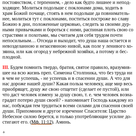
по­сто­ян­ством, с тер­пе­ни­ем, - дело как будто лиш­нее и непод­
хо­дя­щее. Мо­лить­ся по­доль­ше с по­кло­на­ми дома, хо­дить в
храм Божий по­ча­ще, сто­ять в нем по­доль­ше да по­вни­ма­тель­
нее, мо­лить­ся тут с по­кло­на­ми, по­стить­ся по­стро­же во славу
Божию в дни, по­ло­жен­ные цер­ко­вью, сле­дить за сво­и­ми дур­
ны­ми при­выч­ка­ми и бо­роть­ся с ними, рас­пи­ная плоть свою со
стра­стя­ми и по­хотьми, мы счи­та­ем для себя тру­дом почти
непо­силь­ным… От­сю­да и вы­хо­дит, что душа наша оста­ет­ся и
невоз­де­лан­ною и неза­се­ян­ною нивой, как поле у ле­ни­во­го хо­
зя­и­на, или как ого­род у небреж­ной хо­зяй­ки, а по­то­му и бес­
плод­ной.
III
. Будем пом­нить твер­до, бра­тия, свя­тое пра­ви­ло, вра­зу­мив­
шее на всю жизнь преп. Си­мео­на Столп­ни­ка, что без труда ни
в чем не успе­ешь, - не успе­ешь и в спа­се­нии души. А что для
нас до­ро­же нашей души? Какая поль­за че­ло­ве­ку, аще мир весь
при­об­ря­щет, душу же свою от­ще­тит (сде­ла­ет ее пу­стой), или
что даст че­ло­век из­ме­ну за душу свою, т. е. чем че­ло­век воз­на­
гра­дит по­те­рю души своей? - на­по­ми­на­ет Гос­подь каж­до­му из
нас, по­буж­дая тем тру­дить­ся всеми си­ла­ми для спа­се­ния своей
души. При­пом­ним и дру­гое из­ре­че­ние Спа­си­те­ля: Цар­ство
Небес­ное силою бе­рет­ся, и толь­ко упо­треб­ля­ю­щие уси­лие до­
сти­га­ют его. (
Мф. 11:12
). Аминь.
+