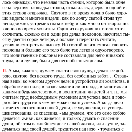
лось од­на­ж­ды, что нема­лая часть стен­ки, ко­то­рою была об­не­
се­на верх­няя пло­щад­ка стол­па, от­ва­ли­лась, двер­ка в одной из
этих сте­нок от­кры­лась. Свя­то­го в то время можно было хо­ро­
шо ви­деть: и мно­гие ви­де­ли, как по долгу свя­той стоял тут
непо­движ­но, устре­мив глаза к небу, и как много он тво­рил по­
кло­нов во время мо­лит­вы. Один из окру­жав­ших столп хотел
со­счи­тать, сколь­ко он в один раз делал по­кло­нов, на­счи­тал ты­
ся­чу две­сти сорок че­ты­ре, а боль­ше и пе­ре­стать счи­тать,
устав­ши смот­реть на вы­со­ту. Но свя­той не из­не­мо­гал тво­рить
по­кло­ны и боль­ше: его тело было так легко и оду­хо­тво­ре­но,
что мо­лит­вен­ные по­кло­ны не со­став­ля­ли для него ни­ка­ко­го
труда, или лучше, были для него обыч­ным делом.
II
. А мы, ка­жет­ся, ду­ма­ем спа­сти свою душу, сде­лать ее доб­
рою, свя­тою, без вся­ко­го труда, без осо­бен­ных забот… Стран­
ная вещь; во мно­гом дру­гом деле: в устрой­стве ли хо­зяй­ства, в
об­ра­бот­ке ли поля, в воз­де­лы­ва­нии ли ого­ро­да, в за­ня­ти­ях ли
каким-ни­будь ма­стер­ством, в вос­пи­та­нии ли детей и т. п., мы
счи­та­ем труд необ­хо­ди­мым усло­ви­ем для успе­ха дела и го­во­
рим: без труда ни в чем не может быть успе­ха. А когда дело
ка­са­ет­ся вос­пи­та­ния нашей души, ее улуч­ше­ния, ее усо­вер­
шен­ство­ва­ния, ее спа­се­ния, - мы ду­ма­ем, что это само собою
де­ла­ет­ся. Живи, как жи­вет­ся, и толь­ко; ду­мать о спа­се­нии
души, об этом важ­ней­шем деле нашей жизни, или лучше, за­
ду­мать­ся над своей душой, тру­дить­ся над нею, - тру­дить­ся с