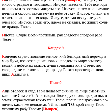
много стра­да­ше и том­ля­ше­ся. Иису­се, из­вест­ны Тебе все горь­
ции часы и тя­гост­ныя ми­ну­ты его. Иису­се, на земли он имаше
пе­ча­ли и скор­би, даждь ему на небе от­ра­ду. Иису­се, усла­ди его
от ис­точ­ни­ков живыя воды. Иису­се, отыми всяку слезу от
очей его. Иису­се, всели его, идеже не опа­ля­ет, но живит солн­
це прав­ды Твоея.
И
исусе, Судие Все­ми­ло­сти­вый, рая сла­до­сти спо­до­би раба
Тво­е­го.
Кондак 9
К
он­че­но стран­ство­ва­ние зем­ное, кий бла­го­дат­ный пе­ре­ход в
мир Духа, кое со­зер­ца­ние новых неве­до­мых миру зем­но­му
вещей и небес­ных кра­сот, душа воз­вра­ща­ет­ся в Оте­че­ство
свое, идеже свет­лое солн­це, прав­да Божия про­све­ща­ет по­ю­
щих:
А
лли­лу­иа.
Икос 9
А
ще от­блеск и след Твой по­ла­га­ет си­я­ние на лице смерт­ных,
каков же Сам еси?! Аще плоды Твоих рук столь пре­крас­ны, и
земля, от­ра­жа­ю­щая токмо тень Твою, полна невы­ра­зи­ма­го ве­
ли­чия, каков же неви­ди­мый Лик Твой?! От­крой славу Твою
усоп­ше­му рабу Тво­е­му [
И́мярек
]: