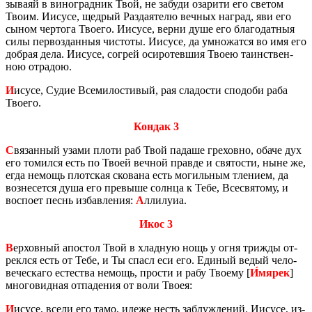
зы­ва­яй в ви­но­град­ник Твой, не за­бу­ди оза­ри­ти его све­том
Твоим. Иису­се, щед­рый Раз­да­я­те­лю веч­ных на­град, яви его
сыном чер­то­га Тво­е­го. Иису­се, верни душе его бла­го­дат­ныя
силы пер­во­здан­ныя чи­сто­ты. Иису­се, да умно­жат­ся во имя его
доб­рая дела. Иису­се, со­грей оси­ро­тев­шия Твоею та­ин­ствен­
ною от­ра­дою.
И
исусе, Судие Все­ми­ло­сти­вый, рая сла­до­сти спо­до­би раба
Тво­е­го.
Кондак 3
С
вя­зан­ный узами плоти раб Твой па­да­ше гре­хов­но, обаче дух
его то­мил­ся есть по Твоей веч­ной прав­де и свя­то­сти, ныне же,
егда немощь плот­ская ско­ва­на есть мо­гиль­ным тле­ни­ем, да
воз­не­сет­ся душа его пре­вы­ше солн­ца к Тебе, Все­свя­то­му, и
вос­по­ет песнь из­бав­ле­ния:
А
лли­лу­иа.
Икос 3
В
ер­хов­ный апо­стол Твой в хлад­ную нощь у огня три­жды от­
ре­кл­ся есть от Тебе, и Ты спасл еси его. Еди­ный ведый че­ло­
ве­че­ска­го есте­ства немощь, про­сти и рабу Тво­е­му [
И́мярек
]
мно­го­вид­ная от­па­де­ния от воли Твоея:
И
исусе, всели его тамо, идеже несть за­блуж­де­ний. Иису­се, из­