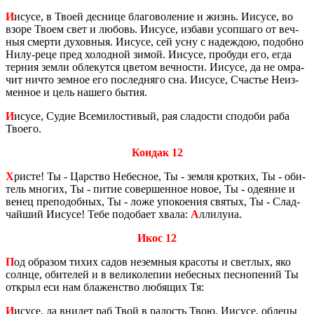
И
исусе, в Твоей дес­ни­це бла­го­во­ле­ние и жизнь. Иису­се, во
взоре Твоем свет и лю­бовь. Иису­се, из­ба­ви усоп­ша­го от веч­
ныя смер­ти ду­хов­ныя. Иису­се, сей усну с на­деж­дою, по­доб­но
Нилу-реце пред хо­лод­ной зимой. Иису­се, про­бу­ди его, егда
тер­ния земли об­ле­кут­ся цве­том веч­но­сти. Иису­се, да не омра­
чит ничто зем­ное его по­след­ня­го сна. Иису­се, Сча­стье Неиз­
мен­ное и цель на­ше­го бытия.
И
исусе, Судие Все­ми­ло­сти­вый, рая сла­до­сти спо­до­би раба
Тво­е­го.
Кондак 12
Х
ристе! Ты - Цар­ство Небес­ное, Ты - земля крот­ких, Ты - оби­
тель мно­гих, Ты - питие со­вер­шен­ное новое, Ты - оде­я­ние и
венец пре­по­доб­ных, Ты - ложе упо­ко­е­ния свя­тых, Ты - Слад­
чай­ший Иису­се! Тебе по­до­ба­ет хвала:
А
лли­лу­иа.
Икос 12
П
од об­ра­зом тихих садов незем­ныя кра­со­ты и свет­лых, яко
солн­це, оби­те­лей и в ве­ли­ко­ле­пии небес­ных пес­но­пе­ний Ты
от­крыл еси нам бла­жен­ство лю­бя­щих Тя:
И
исусе, да вни­дет раб Твой в ра­дость Твою. Иису­се, об­ле­цы