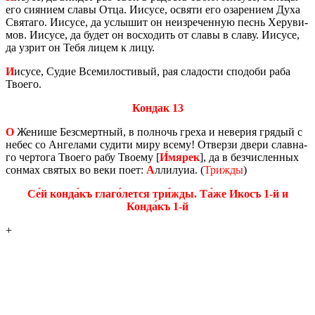
его си­я­ни­ем славы Отца. Иису­се, освя­ти его оза­ре­ни­ем Духа
Свя­та­го. Иису­се, да услы­шит он неиз­ре­чен­ную песнь Хе­ру­ви­
мов. Иису­се, да будет он вос­хо­дить от славы в славу. Иису­се,
да узрит он Тебя лицем к лицу.
И
исусе, Судие Все­ми­ло­сти­вый, рая сла­до­сти спо­до­би раба
Тво­е­го.
Кондак 13
О
Же­ни­ше Без­смерт­ный, в пол­ночь греха и неве­рия гря­дый с
небес со Ан­ге­ла­ми су­ди­ти миру всему! От­вер­зи двери слав­на­
го чер­то­га Тво­е­го рабу Тво­е­му [
И́мярек
], да в без­чис­лен­ных
сон­мах свя­тых во веки поет:
А
лли­лу­иа. (
Три­жды
)
Се́й конда́къ глаго́лется три́жды. Та́же Икосъ 1-й и
Конда́къ 1-й
+