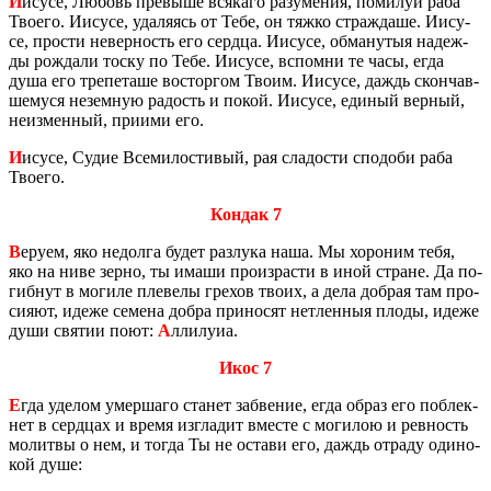
И
исусе, Лю­бовь пре­вы­ше вся­ка­го ра­зу­ме­ния, по­ми­луй раба
Тво­е­го. Иису­се, уда­ля­ясь от Тебе, он тяжко страж­да­ше. Иису­
се, про­сти невер­ность его серд­ца. Иису­се, об­ма­ну­тыя на­деж­
ды рож­да­ли тоску по Тебе. Иису­се, вспом­ни те часы, егда
душа его тре­пе­та­ше вос­тор­гом Твоим. Иису­се, даждь скон­чав­
ше­му­ся незем­ную ра­дость и покой. Иису­се, еди­ный вер­ный,
неиз­мен­ный, при­и­ми его.
И
исусе, Судие Все­ми­ло­сти­вый, рая сла­до­сти спо­до­би раба
Тво­е­го.
Кондак 7
В
еруем, яко недол­га будет раз­лу­ка наша. Мы хо­ро­ним тебя,
яко на ниве зерно, ты имаши про­из­рас­ти в иной стране. Да по­
гиб­нут в мо­ги­ле пле­ве­лы гре­хов твоих, а дела доб­рая там про­
си­я­ют, идеже се­ме­на добра при­но­сят нетлен­ныя плоды, идеже
души свя­тии поют:
А
лли­лу­иа.
Икос 7
Е
гда уде­лом умер­ша­го ста­нет за­бве­ние, егда образ его по­блек­
нет в серд­цах и время из­гла­дит вме­сте с мо­ги­лою и рев­ность
мо­лит­вы о нем, и тогда Ты не оста­ви его, даждь от­ра­ду оди­но­
кой душе: