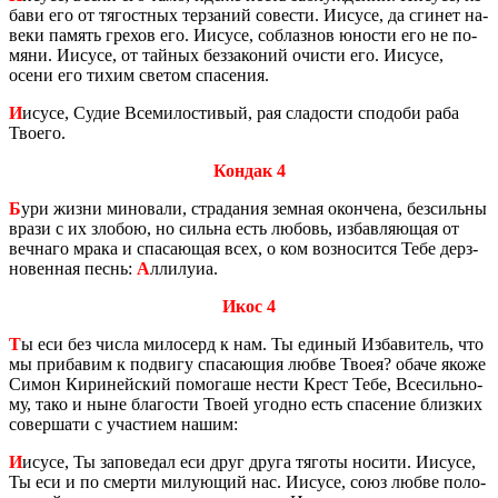
ба­ви его от тя­гост­ных тер­за­ний со­ве­сти. Иису­се, да сги­нет на­
ве­ки па­мять гре­хов его. Иису­се, со­блаз­нов юно­сти его не по­
мя­ни. Иису­се, от тай­ных без­за­ко­ний очи­сти его. Иису­се,
осени его тихим све­том спа­се­ния.
И
исусе, Судие Все­ми­ло­сти­вый, рая сла­до­сти спо­до­би раба
Тво­е­го.
Кондак 4
Б
ури жизни ми­но­ва­ли, стра­да­ния зем­ная окон­че­на, без­силь­ны
врази с их зло­бою, но силь­на есть лю­бовь, из­бав­ля­ю­щая от
веч­на­го мрака и спа­са­ю­щая всех, о ком воз­но­сит­ся Тебе дерз­
но­вен­ная песнь:
А
лли­лу­иа.
Икос 4
Т
ы еси без числа ми­ло­серд к нам. Ты еди­ный Из­ба­ви­тель, что
мы при­ба­вим к по­дви­гу спа­са­ю­щия любве Твоея? обаче якоже
Симон Ки­ри­ней­ский по­мо­га­ше нести Крест Тебе, Все­силь­но­
му, тако и ныне бла­го­сти Твоей угод­но есть спа­се­ние близ­ких
со­вер­ша­ти с уча­сти­ем нашим:
И
исусе, Ты за­по­ве­дал еси друг друга тя­го­ты но­си­ти. Иису­се,
Ты еси и по смер­ти ми­лу­ю­щий нас. Иису­се, союз любве по­ло­