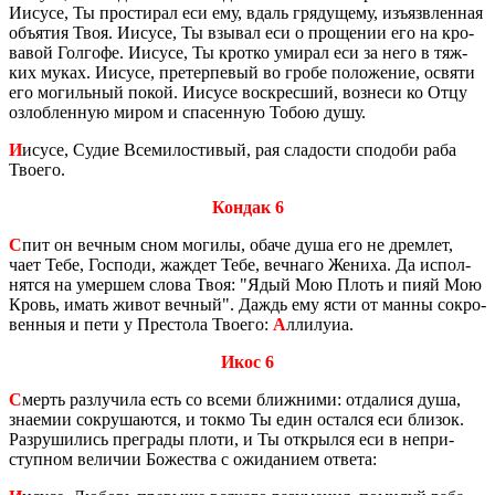
Иису­се, Ты про­сти­рал еси ему, вдаль гря­ду­ще­му, изъ­язв­лен­ная
объ­я­тия Твоя. Иису­се, Ты взы­вал еси о про­ще­нии его на кро­
ва­вой Гол­го­фе. Иису­се, Ты крот­ко уми­рал еси за него в тяж­
ких муках. Иису­се, пре­тер­пе­вый во гробе по­ло­же­ние, освя­ти
его мо­гиль­ный покой. Иису­се вос­крес­ший, воз­не­си ко Отцу
озлоб­лен­ную миром и спа­сен­ную Тобою душу.
И
исусе, Судие Все­ми­ло­сти­вый, рая сла­до­сти спо­до­би раба
Тво­е­го.
Кондак 6
С
пит он веч­ным сном мо­ги­лы, обаче душа его не дрем­лет,
чает Тебе, Гос­по­ди, жаж­дет Тебе, веч­на­го Же­ни­ха. Да ис­пол­
нят­ся на умер­шем слова Твоя: "Ядый Мою Плоть и пияй Мою
Кровь, имать живот веч­ный". Даждь ему ясти от манны со­кро­
вен­ныя и пети у Пре­сто­ла Тво­е­го:
А
лли­лу­иа.
Икос 6
С
мерть раз­лу­чи­ла есть со всеми ближ­ни­ми: от­да­ли­ся душа,
зна­е­мии со­кру­ша­ют­ся, и токмо Ты един остал­ся еси бли­зок.
Раз­ру­ши­лись пре­гра­ды плоти, и Ты от­крыл­ся еси в непри­
ступ­ном ве­ли­чии Бо­же­ства с ожи­да­ни­ем от­ве­та: