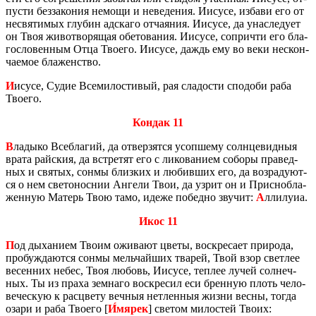
пу­сти без­за­ко­ния немо­щи и неве­де­ния. Иису­се, из­ба­ви его от
несвя­ти­мых глу­бин ад­ска­го от­ча­я­ния. Иису­се, да уна­сле­ду­ет
он Твоя жи­во­тво­ря­щая обе­то­ва­ния. Иису­се, со­при­чти его бла­
го­сло­вен­ным Отца Тво­е­го. Иису­се, даждь ему во веки нескон­
ча­е­мое бла­жен­ство.
И
исусе, Судие Все­ми­ло­сти­вый, рая сла­до­сти спо­до­би раба
Тво­е­го.
Кондак 11
В
ла­ды­ко Все­б­ла­гий, да от­вер­зят­ся усоп­ше­му солн­це­вид­ныя
врата рай­ския, да встре­тят его с ли­ко­ва­ни­ем со­бо­ры пра­вед­
ных и свя­тых, сонмы близ­ких и лю­бив­ших его, да воз­ра­ду­ют­
ся о нем све­то­нос­нии Ан­ге­ли Твои, да узрит он и Прис­нобла­
жен­ную Ма­терь Твою тамо, идеже по­бед­но зву­чит:
А
лли­лу­иа.
Икос 11
П
од ды­ха­ни­ем Твоим ожи­ва­ют цветы, вос­кре­са­ет при­ро­да,
про­буж­да­ют­ся сонмы мель­чай­ших тва­рей, Твой взор свет­лее
ве­сен­них небес, Твоя лю­бовь, Иису­се, теп­лее лучей сол­неч­
ных. Ты из праха зем­на­го вос­кре­сил еси брен­ную плоть че­ло­
ве­че­скую к рас­цве­ту веч­ныя нетлен­ныя жизни весны, тогда
озари и раба Тво­е­го [
И́мярек
] све­том ми­ло­стей Твоих: