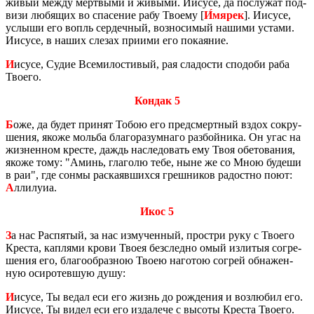
жи­вый между мерт­вы­ми и жи­вы­ми. Иису­се, да по­слу­жат под­
ви­зи лю­бя­щих во спа­се­ние рабу Тво­е­му [
И́мярек
]. Иису­се,
услы­ши его вопль сер­деч­ный, воз­но­си­мый на­ши­ми уста­ми.
Иису­се, в наших сле­зах при­и­ми его по­ка­я­ние.
И
исусе, Судие Все­ми­ло­сти­вый, рая сла­до­сти спо­до­би раба
Тво­е­го.
Кондак 5
Б
оже, да будет при­нят Тобою его пред­смерт­ный вздох со­кру­
ше­ния, якоже моль­ба бла­го­ра­зум­на­го раз­бой­ни­ка. Он угас на
жиз­нен­ном кре­сте, даждь на­сле­до­вать ему Твоя обе­то­ва­ния,
якоже тому: "Аминь, гла­го­лю тебе, ныне же со Мною бу­де­ши
в раи", где сонмы рас­ка­яв­ших­ся греш­ни­ков ра­дост­но поют:
А
лли­лу­иа.
Икос 5
З
а нас Рас­пя­тый, за нас из­му­чен­ный, про­стри руку с Тво­е­го
Кре­ста, кап­ля­ми крови Твоея без­след­но омый из­ли­тыя со­гре­
ше­ния его, бла­го­об­раз­ною Твоею на­го­тою со­грей об­на­жен­
ную оси­ро­тев­шую душу:
И
исусе, Ты ведал еси его жизнь до рож­де­ния и воз­лю­бил его.
Иису­се, Ты видел еси его из­да­ле­че с вы­со­ты Кре­ста Тво­е­го.