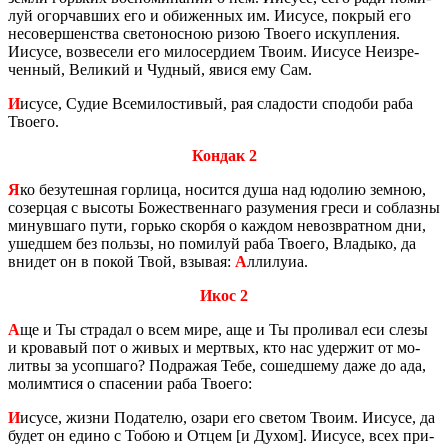
луй огор­чав­ших его и оби­жен­ных им. Иису­се, по­крый его
несо­вер­шен­ства све­то­нос­ною ризою Тво­е­го ис­куп­ле­ния.
Иису­се, воз­ве­се­ли его ми­ло­сер­ди­ем Твоим. Иису­се Неиз­ре­
чен­ный, Ве­ли­кий и Чуд­ный, явися ему Сам.
И
исусе, Судие Все­ми­ло­сти­вый, рая сла­до­сти спо­до­би раба
Тво­е­го.
Кондак 2
Я
ко без­утеш­ная гор­ли­ца, но­сит­ся душа над юдо­лию зем­ною,
со­зер­цая с вы­со­ты Бо­же­ствен­на­го ра­зу­ме­ния греси и со­блаз­ны
ми­нув­ша­го пути, горь­ко скор­бя о каж­дом невоз­врат­ном дни,
ушед­шем без поль­зы, но по­ми­луй раба Тво­е­го, Вла­ды­ко, да
вни­дет он в покой Твой, взы­вая:
А
лли­лу­иа.
Икос 2
А
ще и Ты стра­дал о всем мире, аще и Ты про­ли­вал еси слезы
и кро­ва­вый пот о живых и мерт­вых, кто нас удер­жит от мо­
лит­вы за усоп­ша­го? Под­ра­жая Тебе, со­шед­ше­му даже до ада,
мо­лим­ти­ся о спа­се­нии раба Тво­е­го:
И
исусе, жизни По­да­те­лю, озари его све­том Твоим. Иису­се, да
будет он едино с Тобою и Отцем [и Духом]. Иису­се, всех при­