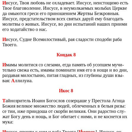
И
исусе, Твоя лю­бовь не охла­де­ва­ет. Иису­се, неис­то­щи­мо есть
Твое бла­го­во­ле­ние. Иису­се, в неумол­ка­е­мых моль­бах Церкве
да омы­ют­ся греси его при­но­ше­ни­ем Жерт­вы Без­кров­ныя.
Иису­се, пред­ста­тель­ством всех свя­тых даруй ему бла­го­дать
мо­лит­вы о живых. Иису­се, во дни ис­пы­та­ний наших при­и­ми
его хо­да­тай­ство о нас.
И
исусе, Судие Все­ми­ло­сти­вый, рая сла­до­сти спо­до­би раба
Тво­е­го.
Кондак 8
И
мамы мо­ли­ти­ся со сле­за­ми, егда па­мять об усоп­шем му­чи­
тель­но свежа есть, имамы по­ми­на­ти имя его в нощи и во дни,
раз­да­вая ми­ло­сты­ню, питая глад­ных, из глу­би­ны души взы­
вая:
А
лли­лу­иа.
Икос 8
Т
ай­но­зри­тель Иоанн Бо­го­слов со­зер­ца­ше у Пре­сто­ла Агнца
Божия ве­ли­кое мно­же­ство людей, об­ле­чен­ных в белыя ризы:
се тии, иже при­и­до­ша от скор­би ве­ли­кия. Они ра­дост­но слу­
жат Богу день и нощь, и Бог оби­та­ет с ними, и не кос­нет­ся их
мука:
И
исусе, при­чти к ним и раба Тво­е­го [
И́мярек
]. Иису­се, он