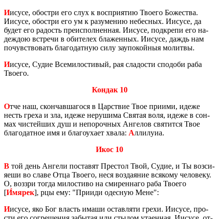
И
исусе, обостри его слух к вос­при­я­тию Тво­е­го Бо­же­ства.
Иису­се, обостри его ум к ра­зу­ме­нию небес­ных. Иису­се, да
будет его ра­дость пре­ис­пол­нен­ная. Иису­се, под­кре­пи его на­
деж­дою встре­чи в оби­те­лех бла­жен­ных. Иису­се, даждь нам
по­чув­ство­вать бла­го­дат­ную силу за­упо­кой­ныя мо­лит­вы.
И
исусе, Судие Все­ми­ло­сти­вый, рая сла­до­сти спо­до­би раба
Тво­е­го.
Кондак 10
О
тче наш, скон­чав­ша­го­ся в Цар­ствие Твое при­и­ми, идеже
несть греха и зла, идеже неру­ши­ма Свя­тая воля, идеже в сон­
мах чи­стей­ших душ и непо­роч­ных Ан­ге­лов свя­тит­ся Твое
бла­го­дат­ное имя и бла­го­уха­ет хвала:
А
лли­лу­иа.
Икос 10
В
той день Ан­ге­ли по­ста­вят Пре­стол Твой, Судие, и Ты воз­си­
я­е­ши во славе Отца Тво­е­го, неся воз­да­я­ние вся­ко­му че­ло­ве­ку.
О, воз­зри тогда ми­ло­сти­во на сми­рен­на­го раба Тво­е­го
[
И́мярек
], рцы ему: "При­и­ди одес­ную Мене":
И
исусе, яко Бог власть имаши остав­ля­ти грехи. Иису­се, про­
сти его со­гре­ше­ния за­бы­тая или сты­дом ута­ен­ная. Иису­се, от­