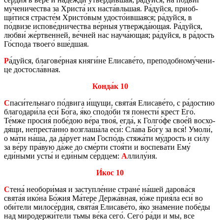
му́че­ни­че­ства за Хри­ста́ их наста́вль­шая. Ра́дуйся, при­об­
щи́тися стра­сте́м Хри­сто́вым удо­сто́ив­ша­я­ся; ра́дуйся, в
по́двизе ис­по­ве́дни­че­ства ве́рныя утвер­жда́ющая. Ра́дуйся,
любви́ же́рт­вен­ней, ве́чней нас науча́ющая; ра́дуйся, в ра́дость
Го́спода тво­е­го́ вше́дшая.
Р
а́дуйся, бла­го­ве́рная княги́не Ели­са­ве́то, пре­по­доб­но­му́че­ни­
це до­стос­ла́вная.
Конда́к 10
С
паси́тель­на­го по́двига и́щущи, свята́я Ели­са­ве́то, с ра́до­стию
бла­го­да­ри́ла еси́ Бо́га, я́ко сподо́би тя по­не­сти́ крест Его́.
Те́мже про­сия́ побе́дою ве́ра твоя́, егда́, к Голго́фе свое́й вос­хо­
дя́щи, непре­ста́нно воз­гла­ша́ла еси́: Сла́ва Бо́гу за вся́! Умоли́,
о ма́ти на́ша, да да́рует нам Госпо́дь стяжа́ти му́дрость и си́лу
за ве́ру пра́вую да́же до сме́рти стоя́ти и вос­пе­ва́ти Ему́
еди́ными усты́ и еди́ным се́рдцем:
А
ллилу́ия.
И́кос 10
С
тена́ необо­ри́мая и за­ступ­ле́ние стране́ на́шей да­ро­ва́ся
свята́я ико́на Бо́жия Ма́тере Держа́вная, ю́же прия́ла еси́ во
оби́тели ми­ло­се́рдия, свята́я Ели­са­ве́то, я́ко зна́мение побе́ды
над ми­ро­дер­жи́тели тьмы ве́ка сего́. Сего́ ра́ди и мы, все