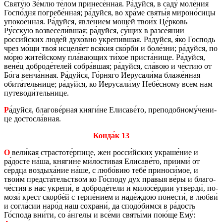
Святу́ю Зе́млю те́лом при­не­се́нная. Ра́дуйся, в саду́ моле́ния
Госпо́дня по­гре­бе́нная; ра́дуйся, во хра́ме святы́я ми­ро­но́сицы
упо­кое́нная. Ра́дуйся, явле́нием моще́й твои́х Це́рковь
Ру́сскую воз­ве­се­ли́вшая; ра́дуйся, су́щих в разсе́янии
росси́йских люде́й духо́вно укре­пи́вшая. Ра́дуйся, я́ко Гос­подь
чрез мо́щи твоя́ ис­це­ля́ет вся́кия ско́рби и боле́зни; ра́дуйся, по
мо́рю жите́йско­му пла́ва­ю­щих ти́хое при­ста́нище. Ра́дуйся,
вене́ц доб­ро­де́телей собра́вшая; ра́дуйся, сла́вою и че́стию от
Бо́га венча́нная. Ра́дуйся, Го́рняго Иеру­са­ли́ма блаже́нная
обита́тель­ни­це; ра́дуйся, ко Иеру­са­ли́му Небе́сному всем нам
пу­те­во­ди́тель­ни­це.
Р
а́дуйся, бла­го­ве́рная княги́не Ели­са­ве́то, пре­по­доб­но­му́че­ни­
це до­стос­ла́вная.
Конда́к 13
О
вели́кая стра­сто­те́рпице, жен росси́йских укра­ше́ние и
ра́досте на́ша, княги́не ми́ло­сти­вая Ели­са­ве́то, при­и­ми́ от
се́рдца воз­ды­ха́ние на́ше, с любо́вию тебе́ при­но­си́мое, и
твои́м пред­ста́тель­ством ко Го́споду дух пра́выя ве́ры и бла­го­
че́стия в нас укре­пи́, в доб­ро­де́тели и ми­ло­се́рдии утвер­ди́, по­
мо­зи́ крест скор­бе́й с терпе́нием и наде́ждою по­не­сти́, в любви́
и согла́сии наро́д наш со­хра­ни́, да сподо́бимся в ра́дость
Го́спода вни́ти, со а́нгелы и все́ми святы́ми пою́ще Ему́: