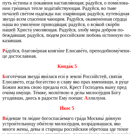
путь и́стины и покая́ния на­став­ля́ющая; ра́дуйся, о поми́ло­ва­
нии гре́шных те́пле хода́тай­ству­ю­щая. Ра́дуйся, во тьме
печа́лей све́том наде́жды нас озаря́ющая; ра́дуйся, пу­те­во́дная
звез­до́ всем спасе́ния ча́ющим. Ра́дуйся, ока­мене́нная серд­ца́
на́ша во умиле́ние при­во­дя́щая; ра́дуйся, о вся́кой ско́рби
на́шей Хри­ста́ умоля́ющая. Ра́дуйся, зло́бу ми́ра добро́м по­
беж­да́вшая; ра́дуйся, лю́дем росси́йским любо́вь и́стин­ную по­
ка­за́вшая.
Р
а́дуйся, бла­го­ве́рная княги́не Ели­са­ве́то, пре­по­доб­но­му́че­ни­
це до­стос­ла́вная.
Конда́к 5
Б
оготе́чная звез­да́ яви́лася еси́ в земли́ Росси́йстей, свята́я
Ели­са­ве́то, егда́ бога́тство и сла́ву я́ко прах вмени́вши, в ру́це
Бо́жии жизнь свою́ пре­да­ла́ еси́, Крест Госпо́день вы́ну пред
очи́ма иму́щи. Те́мже, моли́твою и де́лы ми­ло­се́рдия Бо́гу
угоди́вши, днесь в ра́дости Ему́ пое́ши:
А
ллилу́ия.
И́кос 5
В
и́девше тя лю́дие бо­го­спа­са́емаго гра́да Моск­вы́ ди́вную
устрои́тель­ни­цу оби́тели ми­ло­се́рдия, возра́до­ва­ша­ся, я́ко
мно́ги жены́, де́вы и ста́рицы росси́йския об­ре­то́ша зде ти́хое