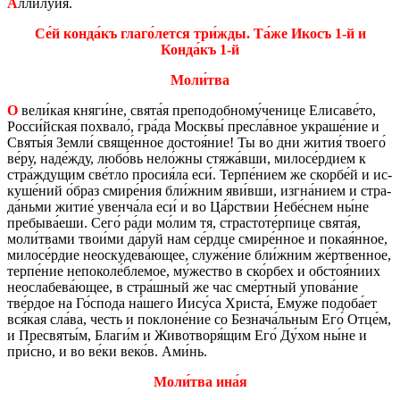
А
ллилу́ия.
Се́й конда́къ глаго́лется три́жды. Та́же Икосъ 1-й и
Конда́къ 1-й
Моли́тва
О
вели́кая княги́не, свята́я пре­по­доб­но­му́че­ни­це Ели­са­ве́то,
Росси́йская по­хва­ло́, гра́да Моск­вы́ прес­ла́вное укра­ше́ние и
Святы́я Земли́ свяще́нное до­стоя́ние! Ты во дни жития́ тво­е­го́
ве́ру, наде́жду, любо́вь нело́жны стяжа́вши, ми­ло­се́рдием к
стра́жду­щим све́тло про­сия́ла еси́. Терпе́нием же скор­бе́й и ис­
ку­ше́ний о́браз смире́ния бли́жним яви́вши, изгна́нием и стра­
да́ньми житие́ увен­ча́ла еси́ и во Ца́рствии Небе́снем ны́не
пре­бы­ва́еши. Сего́ ра́ди мо́лим тя, стра­сто­те́рпице свята́я,
моли́твами твои́ми да́руй нам се́рдце смире́нное и покая́нное,
ми­ло­се́рдие неоску­де­ва́ющее, служе́ние бли́жним же́рт­вен­ное,
терпе́ние непо­ко­ле́бле­мое, му́же­ство в ско́рбех и об­стоя́ниих
неосла­бе­ва́ющее, в стра́шный же час сме́ртный упова́ние
тве́рдое на Го́спода на́шего Иису́са Хри­ста́, Ему́же по­до­ба́ет
вся́кая сла́ва, честь и по­клоне́ние со Без­на­ча́льным Его́ Отце́м,
и Пре­свя­ты́м, Благи́м и Жи­во­тво­ря́щим Его́ Ду́хом ны́не и
при́сно, и во ве́ки веко́в. Ами́нь.
Моли́тва ина́я