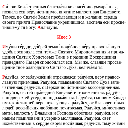
С
и́лою Боже́ствен­ныя бла­го­да́ти ко спасе́нию умуд­ре́нная,
позна́ла еси́ ве́ру и́стин­ную, княги́не ми́ло­сти­вая Ели­са­ве́то.
Темже, во Святе́й Земли́ пре­бы­ва́ющи и в жела́нии се́рдца
сво­е­го́ прия́ти Пра­вос­ла́вие укре­пи́вшися, воспе́ла еси́ про­све­
ти́вшему тя Бо́гу:
А
ллилу́ия.
И́кос 3
И
му́щи се́рдце, до́брей земли́ подо́бное, ве́ру пра­вос­ла́вную
удо́бь вос­прия́ла еси́, те́мже Свята́го Ми­ро­по­ма́зания и при­ча­
ще́ния Святы́х Хри­сто́вых Та́ин в пра́здник Вос­кре́шения
пра́вед­на­го Ла́заря сподо́би­ла­ся еси́. Мы же, сла́вяще про­све­
ще́ние твое́ бла­го­да́тию Свята́го Ду́ха, ве­ли­ча́ем тя:
Р
а́дуйся, от за­блуж­де́ний отре́кша­я­ся; ра́дуйся, ве́ру пра­вос­
ла́вную прие́мшая. Ра́дуйся, пома́за­ни­ем Свята́го Ду́ха за­пе­
чат­ле́нная; ра́дуйся, с Це́рко­вию и́стин­ною вос­со­едине́нная.
Ра́дуйся, святе́й пра́вед­ней Ели­са­ве́те те­зо­име­ни́тая; ра́дуйся,
в по́дви­зех ей усе́рдно под­ра­жа́вшая. Ра́дуйся, сы­но­во́м За́пада
путь к и́стин­ней ве́ре по­ка­зу́ющая; ра́дуйся, от бла­го­че­сти́вых
люде́й росси́йских любо́вию по­чи­та́емая. Ра́дуйся, ми́ло­сти­вая
ма́ти, ми́лость у Влады́ки и Го́спода обре́тшая; ра́дуйся, и о
на́шем поми́ло­ва­нии усе́рдно моля́щаяся. Ра́дуйся, свет
Боже́ствен­ный в се́рдце свое́м носи́вшая; ра́дуйся, тьму жи́зни