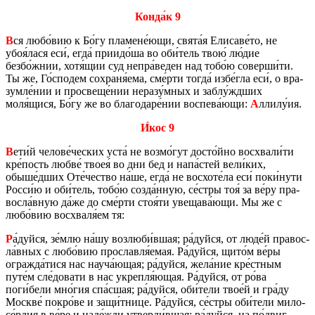
Конда́к 9
В
ся любо́вию к Бо́гу пла­мене́ющи, свята́я Ели­са­ве́то, не
убоя́лася еси́, егда́ при­и­до́ша во оби́тель твою́ лю́дие
безбо́жнии, хотя́щии суд непра́веден над тобо́ю со­вер­ши́ти.
Ты же, Го́спо­дем со­хра­ня́ема, сме́рти тогда́ избе́гла еси́, о вра­
зум­ле́нии и про­све­ще́нии нера­зу́мных и заблу́ждших
моля́щися, Бо́гу же во бла­го­да­ре́нии вос­пе­ва́ющи:
А
ллилу́ия.
И́кос 9
В
ети́й че­ло­ве́чес­ких уста́ не возмо́гут досто́йно вос­хва­ли́ти
кре́пость любве́ твоея́ во дни бед и напа́стей вели́ких,
обыше́дших Оте́че­ство на́ше, егда́ не вос­хо­те́ла еси́ поки́нути
Росси́ю и оби́тель, тобо́ю созда́нную, се́стры тоя́ за ве́ру пра­
вос­ла́вную да́же до сме́рти стоя́ти уве­ща­ва́ющи. Мы же с
любо́вию вос­хва­ля́ем тя:
Р
а́дуйся, зе́млю на́шу воз­лю­би́вшая; ра́дуйся, от люде́й пра­вос­
ла́вных с любо́вию про­слав­ля́емая. Ра́дуйся, щито́м ве́ры
ограж­да́тися нас науча́ющая; ра́дуйся, жела́ние кре́стным
путе́м сле́до­ва­ти в нас укреп­ля́ющая. Ра́дуйся, от ро́ва
поги́бели мно́гия спа́сшая; ра́дуйся, оби́тели твое́й и гра́ду
Москве́ покро́ве и защи́тнице. Ра́дуйся, се́стры оби́тели ми­ло­
се́рдия в ве́ре и наде́жди утвер­ди́вшая; ра́дуйся, на по́двиг