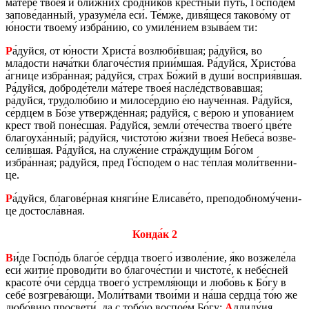
ма́тере твоея́ и бли́жних сро́дни­ков кре́стный путь, Го́спо­дем
за­по­ве́дан­ный, ура­зу­ме́ла еси́. Те́мже, дивя́щеся та­ко­во́му от
ю́ности тво­е­му́ избра́нию, со умиле́нием взыва́ем ти:
Р
а́дуйся, от ю́ности Хри­ста́ воз­лю­би́вшая; ра́дуйся, во
мла́дости нача́тки бла­го­че́стия прии́мшая. Ра́дуйся, Хри­сто́ва
а́гнице избра́нная; ра́дуйся, страх Бо́жий в души́ вос­прия́вшая.
Ра́дуйся, доб­ро­де́тели ма́тере твоея́ насле́дство­вав­шая;
ра́дуйся, тру­до­лю́бию и ми­ло­се́рдию е́ю науче́нная. Ра́дуйся,
се́рдцем в Бо́зе утвер­жде́нная; ра́дуйся, с ве́рою и упова́нием
крест твой поне́сшая. Ра́дуйся, земли́ оте́че­ства тво­е­го́ цве́те
бла­го­уха́нный; ра́дуйся, чи­сто­то́ю жи́зни твоея́ Небе­са́ воз­ве­
се­ли́вшая. Ра́дуйся, на служе́ние стра́жду­щим Бо́гом
избра́нная; ра́дуйся, пред Го́спо­дем о нас те́плая моли́твен­ни­
це.
Р
а́дуйся, бла­го­ве́рная княги́не Ели­са­ве́то, пре­по­доб­но­му́че­ни­
це до­стос­ла́вная.
Конда́к 2
В
и́де Госпо́дь благо́е се́рдца тво­е­го́ из­во­ле́ние, я́ко воз­же­ле́ла
еси́ житие́ про­во­ди́ти во бла­го­че́стии и чи­сто­те́, к небе́сней
кра­со­те́ о́чи се́рдца тво­е­го́ устрем­ля́ющи и любо́вь к Бо́гу в
себе́ воз­гре­ва́ющи. Моли́твами твои́ми и на́ша серд­ца́ то́ю же
любо́вию про­све­ти́, да с тобо́ю вос­пое́м Бо́гу:
А
ллилу́ия.