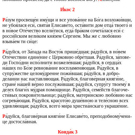
И́кос 2
Р
а́зум про­све­ще́н иму́щи и все упова́ние на Бо́га воз­ло­жи́вши,
не убоя́лася еси́, свята́я Ели­са­ве́то, оста́вити дом отца́ тво­е­го́ и
в но́вое Оте́че­ство всели́тися, егда́ бра́ком со­че­та́лася еси́ с
росси́йским вели́ким кня́зем Се́ргием. Мы же с любо́вию
взыва́ем ти си́це:
Р
а́дуйся, от За́пада на Восто́к прише́дшая; ра́дуйся, в но́вем
Оте́че­ствии едине́ние с Це́рко­вию обре́тшая. Ра́дуйся, за́по­ве­
ди Госпо́дни испо́лнити воз­же­ле́вшая; ра́дуйся, в серд­ца́х
на́ших по Бо́зе рев­но­ва́ние вос­пла­ме­ня́ющая. Ра́дуйся, в
супру́же­стве це­ло­му́дренне пожи́вшая; ра́дуйся, в доб­ро­
де́лании нас на­став­ля́ющая. Ра́дуйся, бла­го­ве́рная княги́не,
стране́ на́шей ве́рно по­слу­жи́вшая; ра́дуйся, супру́гу тво­е­му́ в
де́лех благи́х му́драя помо́щнице. Ра́дуйся, семе́йств бла­го­че­
сти́вых по­кро­ви́тель­ни­це; ра́дуйся, ма­те­ри́нскою любо́вию нас
со­гре­ва́ющая. Ра́дуйся, кра­со­то́ю душе́вною и теле́сною всех
удив­ля́ющая; ра́дуйся, всего́ ми́ра хри­стиа́нска­го укра­ше́ние.
Р
а́дуйся, бла­го­ве́рная княги́не Ели­са­ве́то, пре­по­доб­но­му́че­ни­
це до­стос­ла́вная.
Конда́к 3