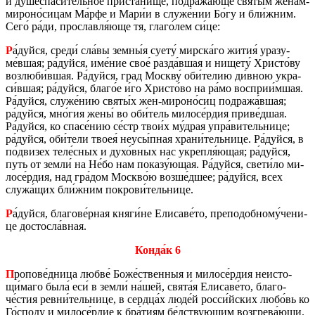
и ду­ше­спа­си́тель­ное при­ста́нище, под­ра­жа́юще святы́м жена́м-
ми­ро­но́сицам Ма́рфе и Мари́и в служе́нии Бо́гу и бли́жним.
Сего́ ра́ди, про­слав­ля́юще тя, глаго́лем си́це:
Р
а́дуйся, среди́ сла́вы земны́я суету́ мир­ска́го жития́ ура­зу­
ме́вшая; ра́дуйся, име́ние свое́ разда́вшая и ни­ще­ту́ Хри­сто́ву
воз­лю­би́вшая. Ра́дуйся, град Моск­ву́ оби́телию ди́вною укра­
си́вшая; ра́дуйся, благо́е и́го Хри­сто́во на ра́мо вос­прии́мшая.
Ра́дуйся, служе́нию святы́х жен-ми­ро­но́сиц под­ра­жа́вшая;
ра́дуйся, мно́гия жены́ во оби́тель ми­ло­се́рдия приве́дшая.
Ра́дуйся, ко спасе́нию се́стр твои́х му́драя упра́ви­тель­ни­це;
ра́дуйся, оби́тели твоея́ неусы́пная храни́тель­ни­це. Ра́дуйся, в
по́дви­зех теле́сных и духо́вных нас укреп­ля́ющая; ра́дуйся,
путь от земли́ на Не́бо нам по­ка­зу́ющая. Ра́дуйся, свети́ло ми­
ло­се́рдия, над гра́дом Моск­во́ю возше́дшее; ра́дуйся, всех
служа́щих бли́жним по­кро­ви́тель­ни­це.
Р
а́дуйся, бла­го­ве́рная княги́не Ели­са­ве́то, пре­по­доб­но­му́че­ни­
це до­стос­ла́вная.
Конда́к 6
П
ро­по­ве́дница любве́ Боже́ствен­ныя и ми­ло­се́рдия неис­то­
щи́маго была́ еси́ в земли́ на́шей, свята́я Ели­са­ве́то, бла­го­
че́стия ревни́тель­ни­це, в серд­ца́х люде́й росси́йских любо́вь ко
Го́споду и ми­ло­се́рдие к бра́тиям бе́дству­ю­щим воз­гре­ва́ющи.