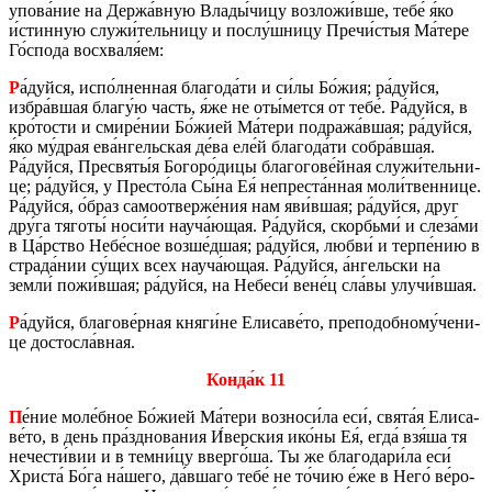
упова́ние на Держа́вную Влады́чицу воз­ло­жи́вше, тебе́ я́ко
и́стин­ную служи́тель­ни­цу и послу́шницу Пречи́стыя Ма́тере
Го́спода вос­хва­ля́ем:
Р
а́дуйся, испо́лнен­ная бла­го­да́ти и си́лы Бо́жия; ра́дуйся,
избра́вшая благу́ю часть, я́же не оты́мется от тебе́. Ра́дуйся, в
кро́тости и смире́нии Бо́жией Ма́тери под­ра­жа́вшая; ра́дуйся,
я́ко му́драя ева́нгель­ская де́ва еле́й бла­го­да́ти собра́вшая.
Ра́дуйся, Пре­свя­ты́я Бо­го­ро́дицы бла­го­го­ве́йная служи́тель­ни­
це; ра́дуйся, у Пре­сто́ла Сы́на Ея́ непре­ста́нная моли́твен­ни­це.
Ра́дуйся, о́браз са­мо­от­вер­же́ния нам яви́вшая; ра́дуйся, друг
дру́га тя­го­ты́ носи́ти науча́ющая. Ра́дуйся, скор­бь­ми́ и слеза́ми
в Ца́рство Небе́сное возше́дшая; ра́дуйся, любви́ и терпе́нию в
стра­да́нии су́щих всех науча́ющая. Ра́дуйся, а́нгель­ски на
земли́ пожи́вшая; ра́дуйся, на Небе­си́ вене́ц сла́вы улучи́вшая.
Р
а́дуйся, бла­го­ве́рная княги́не Ели­са­ве́то, пре­по­доб­но­му́че­ни­
це до­стос­ла́вная.
Конда́к 11
П
е́ние моле́бное Бо́жией Ма́тери воз­но­си́ла еси́, свята́я Ели­са­
ве́то, в день пра́зд­но­ва­ния И́вер­ския ико́ны Ея́, егда́ взя́ша тя
нече­сти́вии и в темни́цу ввер­го́ша. Ты же бла­го­да­ри́ла еси́
Хри­ста́ Бо́га на́шего, да́вшаго тебе́ не то́чию е́же в Него́ ве́ро­