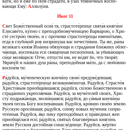
ва­ти, но и е́же по Нем стра­да́ти, в у́зах темни́чных вос­пе­
ва́ющи Ему́:
А
ллилу́ия.
И́кос 11
С
вет Боже́ствен­ный осия́ тя, стра­сто­те́рпице свята́я княги́не
Ели­са­ве́то, ку́пно с пре­по­доб­но­му́че­ни­цею Варва́рою, о Хри­
сте́ сест­ро́ю твое́ю, и с про́чими стра­сто­те́рпцы имени́тыми,
егда́ в глубо́кий ров низри́нуша вас нече­сти́вии. Ты же, ра́ны
вели́каго кня́зя Иоа́нна обязу́ющи и стра­да́ния бли́жних об­лег­
ча́ющи, вос­пе­ва́ла еси́ свяще́нная пес­но­пе́ния, за убива́ющих
си́це моля́щися: О́тче, от­пу­сти́ им, не ве́дят бо, что творя́т.
Увра­чу́й и на́ших душ ра́ны, пре­по­до́бная ма́ти, да с любо́вию
вос­пое́м ти:
Р
а́дуйся, му́че­ни­че­скую кончи́ну свою́ преду­ве́дев­шая;
ра́дуйся, стра­сто­те́рпице ве­ли­ко­име́нитая. Ра́дуйся, Стра­сте́м
Хри­сто́вым при­об­щи́вша­я­ся; ра́дуйся, си́лою Боже́ствен­ною в
стра­да́ниих укреп­ля́емая. Ра́дуйся, за мучи́телей свои́х, Хри­
сту́ под­ра­жа́ющи, моли́вша­я­ся; ра́дуйся, до са́мыя кончи́ны
твоея́ песнь Бо́гу вос­пе­ва́вшая. Ра́дуйся, кро́вию свое́ю зе́млю
Ру́сскую ороси́вшая; ра́дуйся, со́нму но́вых му́ченик со­при­
чте́нная. Ра́дуйся, я́ко ли́ку пре­по­до́бных и пра́вед­ных жен
при­об­щи́лася еси́; ра́дуйся, святы́х бла­го­ве́рных княги́нь
земли́ Ру́сския досто́йная со­на­сле́днице. Ра́дуйся, же́ртво
непо­ро́чная и бла­го­прия́тная, Бо́гу при­не­се́нная; ра́дуйся, со