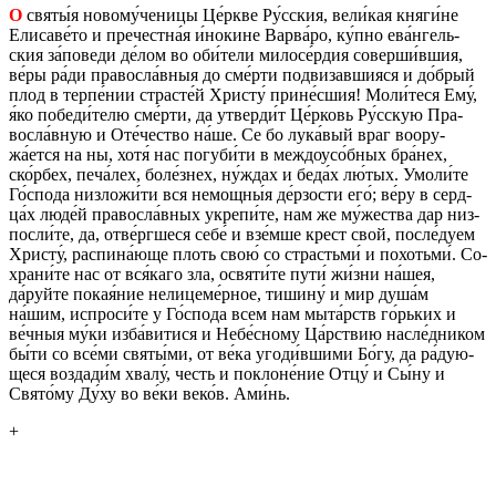
О
святы́я но­во­му́че­ни­цы Це́ркве Ру́сския, вели́кая княги́не
Ели­са­ве́то и пре­чест­на́я и́но­кине Варва́ро, ку́пно ева́нгель­
ския за́по­ве­ди де́лом во оби́тели ми­ло­се́рдия со­вер­ши́вшия,
ве́ры ра́ди пра­вос­ла́вныя до сме́рти под­ви­зав­ши­я­ся и до́брый
плод в терпе́нии стра­сте́й Хри­сту́ прине́сшия! Моли́теся Ему́,
я́ко по­бе­ди́телю сме́рти, да утвер­ди́т Це́рковь Ру́сскую Пра­
вос­ла́вную и Оте́че­ство на́ше. Се бо лука́вый враг во­ору­
жа́ется на ны, хотя́ нас по­гу­би́ти в меж­до­усо́бных бра́нех,
ско́рбех, печа́лех, боле́знех, ну́ждах и беда́х лю́тых. Умоли́те
Го́спода низ­ло­жи́ти вся немощ­ны́я де́рзо­сти его́; ве́ру в серд­
ца́х люде́й пра­вос­ла́вных укре­пи́те, нам же му́же­ства дар низ­
посли́те, да, отве́рг­ше­ся себе́ и взе́мше крест свой, после́дуем
Хри­сту́, рас­пи­на́юще плоть свою́ со страстьми́ и по­хотьми́. Со­
хра­ни́те нас от вся́каго зла, освя­ти́те пути́ жи́зни на́шея,
да́руйте покая́ние нели­це­ме́рное, ти­ши­ну́ и мир душа́м
на́шим, ис­про­си́те у Го́спода всем нам мыта́рств го́рьких и
ве́чныя му́ки изба́ви­ти­ся и Небе́сному Ца́рствию насле́дни­ком
бы́ти со все́ми святы́ми, от ве́ка угоди́вшими Бо́гу, да ра́ду­ю­
ще­ся воз­да­ди́м хвалу́, честь и по­клоне́ние Отцу́ и Сы́ну и
Свято́му Ду́ху во ве́ки веко́в. Ами́нь.
+