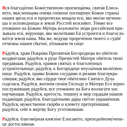
В
ся бла­го­да́тию Боже́ствен­ною про­све­ща́ема, свята́я Ели­са­
ве́то, мы́слен­ны­ма очи́ма гне́вное по­се­ще́ние Бо́жие стра­ны́
на́шея зре́ла еси́ и проро́чески веща́ла еси́, я́ко мно́зи му́че­ни­
цы и ис­по­ве́дницы в земли́ Ру́сстей воз­сия́ют. Те́мже все
упова́ние на Бо́жию Ма́терь воз­ло­жи́ти лю́ди росси́йския при­
зы­ва́ла еси́, ве́рующи, я́ко моли́твами Ея́ устро́ится и бла­го­сло­
ви́тся земля́ на́ша. Мы же, ве́дуще про­ре­че́ния тво­е­го́ о судбе́
отчи́зны на́шея сбы­тие́, убла­жа́ем тя си́це:
Р
а́дуйся, храм Покро́ва Пре­свя­ты́я Бо­го­ро́дицы во оби́тели
воз­дви́гшая; ра́дуйся, в ру́це Пречи́стей Ма́тери оби́тель твою́
преда́вшая. Ра́дуйся, хра́мов святы́х и бла­го­ле́пных
устрои́тель­ни­це; ра́дуйся, к Бо­го­ро́дице неусы́пная моли́твен­
ни­це. Ра́дуйся, хра́мы Бо́жии сосу́дами и ри́зами бла­го­укра­
си́вшая; ра́дуйся, я́ко се́рдце твое́ оби́телию Свята́го Ду́ха
соде́лася. Ра́дуйся, житие́м свои́м Го́споду и Ма́тери Его́ ве́рно
по­слу­жи́вшая; ра́дуйся, все упова́ние на Бо́га воз­ла­га́ти нас
науча́ющая. Ра́дуйся, кро́тость, ти­ши­ну́ и мир серд­ца́м на́шим
подаю́щая; ра́дуйся, бла­го­да́тными да́ры све́тло укра­ше́нная.
Ра́дуйся, му́же­ственне ско́рби и кле­ве­ту́ пре­тер­пе́вшая;
ра́дуйся, себе́ в же́ртву Бо́гу угото́вив­шая.
Р
а́дуйся, бла­го­ве́рная княги́не Ели­са­ве́то, пре­по­доб­но­му́че­ни­
це до­стос­ла́вная.