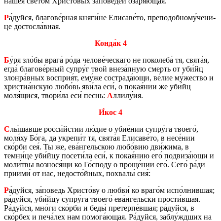
на́шея све́том Хри­сто́вых за́по­ве­дей озаря́ющая.
Р
а́дуйся, бла­го­ве́рная княги́не Ели­са­ве́то, пре­по­доб­но­му́че­ни­
це до­стос­ла́вная.
Конда́к 4
Б
у́ря зло́бы врага́ ро́да че­ло­ве́чес­ка­го не по­ко­ле­ба́ тя, свята́я,
егда́ бла­го­ве́рный супру́г твой внеза́пную смерть от уби́йц
зло­н­ра́вных вос­прия́т, ему́же со­стра­да́ющи, ве́лие му́же­ство и
хри­стиа́нскую любо́вь яви́ла еси́, о покая́нии же уби́йц
моля́щися, твори́ла еси́ песнь:
А
ллилу́ия.
И́кос 4
С
лы́шавше росси́йстии лю́дие о убие́нии супру́га тво­е­го́,
моля́ху Бо́га, да укре­пи́т тя, свята́я Ели­са­ве́то, в несе́нии
ско́рби сея́. Ты же, ева́нгель­скою любо́вию дви́жима, в
темни́це уби́йцу по­се­ти́ла еси́, к покая́нию его́ под­ви­за́ющи и
моли́твы воз­но­ся́щи ко Го́споду о проще́нии его́. Сего́ ра́ди
при­и­ми́ от нас, недо­сто́йных, по­хва­лы́ сия́:
Р
а́дуйся, за́по­ведь Хри­сто́ву о любви́ ко враго́м испо́лнив­шая;
ра́дуйся, уби́йцу супру́га тво­е­го́ ева́нгель­ски про­сти́вшая.
Ра́дуйся, мно́ги ско́рби и беды́ пре­тер­пе́вшая; ра́дуйся, в
ско́рбех и печа́лех нам по­мо­га́ющая. Ра́дуйся, заблу́ждших на