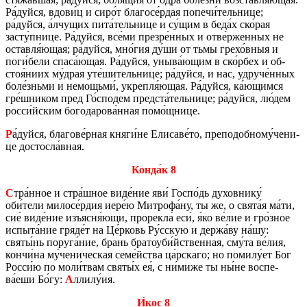
Ра́дуйся, вдови́ц и сиро́т бла­го­се́рдая по­пе­чи́тель­ни­це;
ра́дуйся, а́лчу­щих пита́тель­ни­це и су́щим в беда́х ско́рая
засту́пнице. Ра́дуйся, все́ми пре­з­ре́нных и отве́ржен­ных не
остав­ля́ющая; ра́дуйся, мно́гия ду́ши от тьмы грехо́вныя и
поги́бели спаса́ющая. Ра́дуйся, уныва́ющим в ско́рбех и об­
стоя́ниих му́драя уте́ши­тель­ни­це; ра́дуйся, и нас, удру­че́нных
боле́зньми и немо­щь­ми́, укреп­ля́ющая. Ра́дуйся, ка́ющим­ся
гре́шни­ком пред Го́спо­дем пред­ста́тель­ни­це; ра́дуйся, лю́дем
росси́йским бо­го­да­ро­ва́нная помо́щнице.
Р
а́дуйся, бла­го­ве́рная княги́не Ели­са­ве́то, пре­по­доб­но­му́че­ни­
це до­стос­ла́вная.
Конда́к 8
С
тра́нное и стра́шное виде́ние яви́ Госпо́дь ду­хов­ни­ку́
оби́тели ми­ло­се́рдия иере́ю Мит­ро­фа́ну, ты же, о свята́я ма́ти,
сие́ виде́ние изъ­яс­ня́ющи, про­рек­ла́ еси́, я́ко ве́лие и гро́зное
ис­пы­та́ние гряде́т на Це́рковь Ру́сскую и держа́ву на́шу:
святы́нь по­ру­га́ние, брань бра­то­уби́йствен­ная, сму́та ве́лия,
кончи́на му́че­ни­че­ская семе́йства ца́рска­го; но по­ми­лу́ет Бог
Росси́ю по моли́твам святы́х ея́, с ни́миже ты ны́не вос­пе­
ва́еши Бо́гу:
А
ллилу́ия.
И́кос 8