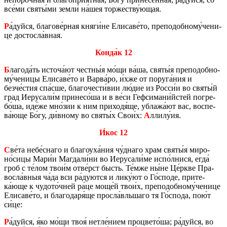
все́ми святы́ми земли́ на́шея тор­же­ству́ющая.
Р
а́дуйся, бла­го­ве́рная княги́не Ели­са­ве́то, пре­по­доб­но­му́че­ни­
це до­стос­ла́вная.
Конда́к 12
Б
ла­го­да́ть ис­то­ча́ют чест­ны́я мо́щи ва́ша, святы́я пре­по­доб­но­
му́че­ни­цы Ели­са­ве́то и Варва́ро, и́хже от по­ру­га́ния и
безче́стия спа́сше, бла­го­че­сти́вии лю́дие из Росси́и во святы́й
град Иеру­са­ли́м при­не­со́ша и в ве́си Геф­си­ма­ни́йстей по­гре­
бо́ша, иде́же мно́зии к ним при­хо­дя́ще, убла­жа́ют вас, вос­пе­
ва́юще Бо́гу, ди́вному во святы́х Свои́х:
А
ллилу́ия.
И́кос 12
С
ве́та небе́снаго и бла­го­уха́ния чу́днаго храм святы́я ми­ро­
но́сицы Мари́и Маг­да­ли́ни во Иеру­са­ли́ме испо́лнися, егда́
гроб с те́лом твои́м отве́рст бысть. Те́мже ны́не Це́ркве Пра­
вос­ла́вныя ча́да вси ра́ду­ют­ся и лику́ют о Го́споде, при­те­
ка́юще к чу­до­то́чней ра́це моще́й твои́х, пре­по­доб­но­му́че­ни­це
Ели­са­ве́то, и бла­го­да­ря́ще прос­ла́вль­ша­го тя Го́спода, пою́т
си́це:
Р
а́дуйся, я́ко мо́щи твоя́ нетле́нием про­цве­то́ша; ра́дуйся, во