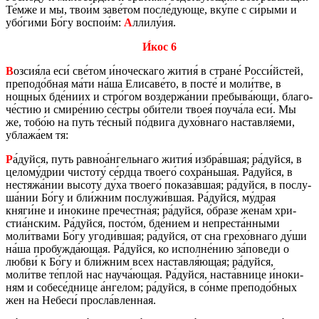
Те́мже и мы, твои́м заве́том после́дующе, вку́пе с си́рыми и
убо́гими Бо́гу вос­пои́м:
А
ллилу́ия.
И́кос 6
В
озсия́ла еси́ све́том и́но­че­ска­го жития́ в стране́ Росси́йстей,
пре­по­до́бная ма́ти на́ша Ели­са­ве́то, в посте́ и моли́тве, в
нощны́х бде́ниих и стро́гом воз­дер­жа́нии пре­бы­ва́ющи, бла­го­
че́стию и смире́нию се́стры оби́тели твоея́ поуча́ла еси́. Мы
же, тобо́ю на путь те́сный по́двига духо́внаго на­став­ля́еми,
убла­жа́ем тя:
Р
а́дуйся, путь рав­ноа́нгель­на­го жития́ избра́вшая; ра́дуйся, в
це­ло­му́дрии чи­сто­ту́ се́рдца тво­е­го́ сохра́ньшая. Ра́дуйся, в
нес­тя­жа́нии вы­со­ту́ ду́ха тво­е­го́ по­ка­за́вшая; ра́дуйся, в по­слу­
ша́нии Бо́гу и бли́жним по­слу­жи́вшая. Ра́дуйся, му́драя
княги́не и и́но­кине пре­чест­на́я; ра́дуйся, о́бразе жена́м хри­
стиа́нским. Ра́дуйся, посто́м, бде́нием и непре­ста́нными
моли́твами Бо́гу угоди́вшая; ра́дуйся, от сна грехо́внаго ду́ши
на́ша про­буж­да́ющая. Ра́дуйся, ко ис­полне́нию за́по­ве­ди о
любви́ к Бо́гу и бли́жним всех на­став­ля́ющая; ра́дуйся,
моли́тве те́плой нас науча́ющая. Ра́дуйся, наста́внице и́но­ки­
ням и со­бе­се́днице а́нге­лом; ра́дуйся, в со́нме пре­по­до́бных
жен на Небе­си́ прос­ла́влен­ная.