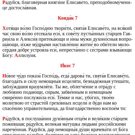
Р
а́дуйся, бла­го­ве́рная княги́не Ели­са­ве́то, пре­по­доб­но­му́че­ни­
це до­стос­ла́вная.
Конда́к 7
Х
отя́щи во́лю Госпо́дню твори́ти, свята́я Ели­са­ве́то, на вся́кий
час свою́ во́лю от­се­ка́ла еси́, к сове́ту пусты́нных ста́рцев Гав­
рии́ла и Алек­си́я при­те­ка́ющи и и́ны му́жи ду­хо­но́сныя во­про­
ша́ющи, и́хже му́дрыми на­став­ле́нии житие́ во оби́тели ми­ло­
се́рдия до́бре устроя́ла еси́, непре­ста́нно с се́стра­ми взыва́ющи
Бо́гу:
А
ллилу́ия.
И́кос 7
Н
о́вое чу́до по­ка­за́ Госпо́дь, егда́ да­ро­ва́ ти, свята́я Ели­са­ве́то,
бла­го­да́ть и си́лу немощ­ны́я ис­це­ля́ти, без­на­де́жныя утеша́ти,
заблу́ждшия вра­зум­ля́ти. Ты же, об­лег­че́ние и отра́ду с
любо́вию подаю́щи, си́рым, забве́нным и немощ­ны́м
смире́нно по­слу­жи́ла еси́. Те́мже и нас, убо́гих, твое́ю
моли́твою от стра­сте́й грехо́вных ис­це­ли́ и бу́ди нам ко
спасе́нию упра́ви­тель­ни­ца, да бла­го­да́рствен­но вос­пое́м ти:
Р
а́дуйся, в по­слу­ша́нии духо́вным отце́м и вели́ким ста́рцем
пожи́вшая; ра́дуйся, вели́кая ма́тушка лю­дь­ми́ росси́йски­ми
на­ре­че́нная. Ра́дуйся, дар немощ­ны́я ду́ши вра­че­ва́ти от Бо́га
стяжа́вшая; ра́дуйся, боля́щия от одра́ боле́зни воз­став­ля́ющая.