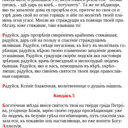
пята́къ, - здѣ́ ца́рь на конѣ́, - по­ту́хнетъ". Та́ же не вѣ́­да­ю­щи,
я́ко ты́ за­па­ле́ніе до́ма ея́ про­зрѣ́­ла еси́, при­те­че́ во своя́ си́ и
узрѣ́ до́мъ сво́й во огни́ горя́щъ: и а́біе по мо­ли́­твѣ тво­е́й пла́­
мень огня́ уга­се́. Мно́­зи же стра́ждущіи къ по́­мо­щи тво­е́й при­
бѣ­га́­ху, ю́же стяжа́в­ше, та́ко взы­ва́­ша ти́:
Р
а́дуй­ся, да́ръ про­зрѣ́­нія сми­ре́ніемъ кра́й­нимъ стяжа́в­шая;
ра́дуй­ся, да́ръ се́й на по́ль­зу и спа­се́ніе стра́жду­щимъ
явля́вшая. Ра́дуй­ся, свѣ­ще́ не­га­си́­мая, къ Бо́гу въ мо­ли́­твахъ го­
рѣ́в­шая; ра́дуй­ся, вѣ́­рою тво­е́ю пла́­мен­ною за­па­ле́ніе до­мо́въ
уга­ша́в­шая. Ра́дуй­ся, гряду́щія ско́р­би людскíя а́ки настоя́щія
зрѣ́в­шая; ра́дуй­ся, вра́чь без­ме́з­дный и ми­ло­се́р­дый лю́­демъ
бы́в­шая. Ра́дуй­ся, я́ко и на́съ, не­мощ­ны́хъ въ вѣ́рѣ, укрѣп­
ля́еши; ра́дуй­ся, я́ко сія́ніемъ свя́­то­сти твоея́ лю́ди пра­во­сла́в­
ныя озаря́еши.
Р
а́дуй­ся, Ксе́ніе бла­же́н­ная, мо­ли́­твен­ни­це о ду­ша́хъ на́­шихъ.
Кон­да́къ 5
Б
ого­те́ч­ная звѣз­да́ яви́ся свя́­тость твоя́ на тве́р­ди гра́­да Пе­тро́­
ва, уго́д­ни­це Бо́жія, за­ре́ю сво­е́ю серд­ца́ про­свѣ­ща́­ю­щая: уже́
бо лю́­демъ, въ без­у́­міи грѣ­ха́ по­ги­ба́­ю­щимъ, пу́ть спа­се́нія ука­
за́­ла еси́, къ покая́нію и́хъ на­став­ля́ющи, во е́же во­пи́­ти Бо́гу:
А
лли­лу́ія.