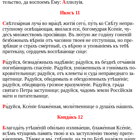
тель­ство, да вос­по­е́мъ Ему́:
А
лли­лу́ія.
Икосъ 11
С
вѣ­то­за́р­ная луча́ во мра́­цѣ житія́ сего́, пу́ть ко Свѣ́ту не­при­
сту́п­но­му освѣ­ща́­ю­щая, яви́­ла­ся еси́, бо­го­му́­драя Ксе́ніе, чу­
де́съ мно́­же­ствомъ просія́вши. Въ лю́тую же го­ди́ну го­не́ній
без­бо́ж­ныхъ вѣ́р­ніи отъ ча­со́в­ни твоея́ не от­сту­пи́­ша, но пре­
зрѣ́в­ше и стра́хъ сме́рт­ный, съ вѣ́­рою и упо­ва́ніемъ къ тебѣ́
при­те­ка́­ху, се́рд­цемъ вос­пѣ­ва́­ю­ще си́це:
Р
а́дуй­ся, без­на­де́ж­ныхъ надѣ́яніе; ра́дуй­ся, въ бе́з­днѣ отча́янія
по­ги­ба́­ю­щихъ спа­се́ніе. Ра́дуй­ся, уни́­жен­ныхъ и го­ни́­мыхъ по­
кро­ви́­тель­ни­це; ра́дуй­ся, отъ кле­ве­ты́ и суда́ не­пра́­вед­на­го за­
щи́т­ни­це. Ра́дуй­ся, оби́­ди­мыхъ и обез­до́­лен­ныхъ утѣ­ше́ніе;
ра́дуй­ся, оби́дящихъ гро́з­ное вра­зумле́­ніе. Ра́дуй­ся, гра́­да
свята́го Пе­тра́ за­сту́п­ни­це; ра́дуй­ся, ча́­домъ зе­мли́ Россíйскія
ма́ти и пи­та́­тель­ни­це.
Р
а́дуй­ся, Ксе́ніе бла­же́н­ная, мо­ли́­твен­ни­це о ду­ша́хъ на́­шихъ.
Кон­да́къ 12
Б
ла­го­да́ть утѣ­ше́ній оби́ль­но из­ли­ва́­е­ши, бла­же́н­ная Ксе́ніе,
всѣ́мъ чту́­щимъ па́мять твою́ и къ за­ступле́нію тво­е­му́ при­те­
ка́­ю­щимъ. Тѣ́м­же и мы́, грѣ́ш­ніи, на тя́ по Бо́зѣ на­де́жду на́шу