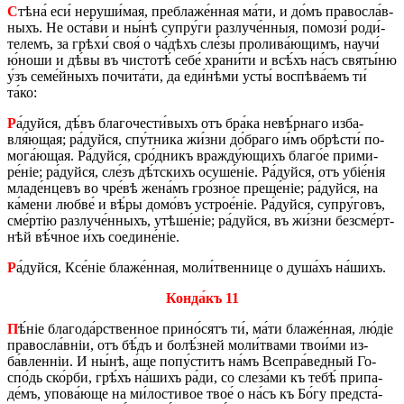
С
тѣна́ еси́ не­ру­ши́­мая, пре­бла­же́н­ная ма́ти, и до́мъ пра­во­сла́в­
ныхъ. Не оста́­ви и ны́нѣ су­пру́­ги раз­лу­че́н­ныя, по­мо­зи́ ро­ди́­
те­лемъ, за грѣ­хи́ своя́ о ча́­дѣхъ сле́­зы про­ли­ва́­ю­щимъ, нау­чи́
ю́но­ши и дѣ́вы въ чи­сто­тѣ́ себе́ хра­ни́­ти и всѣ́хъ на́съ святы́ню
у́зъ се­ме́й­ныхъ по­чи­та́­ти, да еди́­нѣ­ми усты́ вос­пѣ­ва́­емъ ти́
та́ко:
Р
а́дуй­ся, дѣ́въ бла­го­че­сти́­выхъ отъ бра́­ка не­вѣ́р­на­го из­ба­
вля́ющая; ра́дуй­ся, спу́т­ни­ка жи́­зни до́­бра­го и́мъ обрѣ­сти́ по­
мо­га́­ю­щая. Ра́дуй­ся, сро́д­никъ вра­жду́­ю­щихъ бла­го́е при­ми­
ре́ніе; ра́дуй­ся, сле́зъ дѣ́т­скихъ осу­ше́ніе. Ра́дуй­ся, отъ убіе́нія
мла­де́н­цевъ во чре́­вѣ же­на́мъ гро́з­ное пре­ще́­ніе; ра́дуй­ся, на
ка́­ме­ни люб­ве́ и вѣ́ры до­мо́въ устро­е́­ніе. Ра́дуй­ся, су­пру́­говъ,
сме́р­тію раз­лу­че́н­ныхъ, утѣ­ше́ніе; ра́дуй­ся, въ жи́­зни без­сме́рт­
нѣй вѣ́ч­ное и́хъ со­е­ди­не́ніе.
Р
а́дуй­ся, Ксе́ніе бла­же́н­ная, мо­ли́­твен­ни­це о ду­ша́хъ на́­шихъ.
Кон­да́къ 11
П
ѣ́ніе бла­го­да́р­ствен­ное при­но́сятъ ти́, ма́ти бла­же́н­ная, лю́діе
пра­во­сла́в­ніи, отъ бѣ́дъ и бо­лѣ́­зней мо­ли́­тва­ми тво­и́­ми из­
ба́влен­ніи. И ны́нѣ, а́ще по­пу́­ститъ на́мъ Все­пра́­вед­ный Го­
спо́дь ско́р­би, грѣ́хъ на́­шихъ ра́ди, со сле­за́­ми къ тебѣ́ при­па­
де́мъ, упо­ва́­ю­ще на ми́­ло­сти­вое твое́ о на́съ къ Бо́гу пред­ста́­