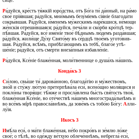
си́це:
Р
а́дуй­ся, кре́стъ тя́жкій юро́д­ства, отъ Бо́га ти́ да́н­ный, на ра́мо
свое́ прія́вшая; ра́дуй­ся, мни́­мымъ без­у́­міемъ сія́ніе бла­го­да́­ти
со­кры́в­шая. Ра́дуй­ся, и́ме­немъ му́­же­скимъ на­ре́к­ши­ся, не́­мо­щи
же́н­скія отре­ши́в­шаяся; ра́дуй­ся, пе­ча́­ли и ско́р­би кро́т­цѣ тер­
пѣ́в­шая. Ра́дуй­ся, все́ име́ніе твое́ бѣ́д­нымъ лю́­демъ разда́в­шая;
ра́дуй­ся, жи­ли́­ще Ду́ху Свято́му въ се́рд­цѣ тво­е́мъ уго­то́­вив­
шая. Ра́дуй­ся, всѣ́мъ, при­бѣ­га́­ю­щимъ къ тебѣ́, бла­го́е утѣ­
ше́ніе; ра́дуй­ся, отъ сме́р­ти вне­за́п­ныя из­ба­вле́ніе.
Р
а́дуй­ся, Ксе́ніе бла­же́н­ная, мо­ли́­твен­ни­це о ду­ша́хъ на́­шихъ.
Кон­да́къ 3
С
и́лою, свы́­ше ти́ да­ро­ва́н­ною, бла­го­да́тію и му́­же­ствомъ,
зно́й и сту́жу лю́тую пре­тер­пѣ­ва́­ла еси́, все­но́щ­но моля́щися и
по­кло́­ны творя́щи: тѣ́м­же и про­сла́в­ле­на бы́сть свя́­тость твоя́,
бла­же́н­ная Ксе́ніе, во оте́­че­ствѣ на́­шемъ мно­го­стра­да́ль­нѣмъ и
во все́мъ мíрѣ пра­во­сла́в­нѣмъ, да зо­ве́мъ съ то­бо́ю Бо́гу:
А
лли­
лу́ія.
Икосъ 3
И
мѣ́ла еси́, о ма́ти бла­же́н­ная, не́бо по­кро́въ и зе́­млю ло́же
свое́; о тѣ́лѣ, во оде́жду ве́­тхую об­ле­че́н­нѣмъ, не­бре­г­ла́ еси́,