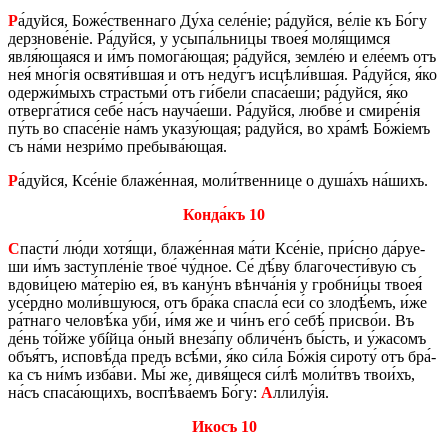
Р
а́дуй­ся, Бо­же́­ствен­на­го Ду́ха се­ле́ніе; ра́дуй­ся, ве́ліе къ Бо́гу
дер­зно­ве́ніе. Ра́дуй­ся, у усы­па́ль­ни­цы твоея́ моля́щимся
явля́ющаяся и и́мъ по­мо­га́­ю­щая; ра́дуй­ся, зе­мле́ю и еле́­емъ отъ
нея́ мно́­гія освяти́в­шая и отъ не­ду́гъ ис­цѣ­ли́в­шая. Ра́дуй­ся, я́ко
одер­жи́­мыхъ страсть­ми́ отъ ги́­бе­ли спа­са́­е­ши; ра́дуй­ся, я́ко
отвер­га́­ти­ся себе́ на́съ нау­ча́­е­ши. Ра́дуй­ся, люб­ве́ и сми­ре́нія
пу́ть во спа­се́ніе на́мъ ука­зу́­ю­щая; ра́дуй­ся, во хра́­мѣ Бо́жіемъ
съ на́ми не­зри́­мо пре­бы­ва́­ю­щая.
Р
а́дуй­ся, Ксе́ніе бла­же́н­ная, мо­ли́­твен­ни­це о ду­ша́хъ на́­шихъ.
Кон­да́къ 10
С
па­сти́ лю́ди хотя́щи, бла­же́н­ная ма́ти Ксе́ніе, при́­сно да́руе­
ши и́мъ за­ступле́ніе твое́ чу́д­ное. Се́ дѣ́ву бла­го­че­сти́вую съ
вдо­ви́­цею ма́­те­рію ея́, въ кану́нъ вѣн­ча́­нія у гроб­ни́­цы твоея́
усе́рд­но мо­ли́в­шую­ся, отъ бра́­ка спа­с­ла́ еси́ со зло­дѣ́­емъ, и́же
ра́т­на­го че­ло­вѣ́­ка уби́, и́мя же и чи́нъ его́ себѣ́ при­сво́и. Въ
де́нь то́й­же убíйца о́ный вне­за́­пу об­ли­че́нъ бы́сть, и у́жа­сомъ
объя́тъ, ис­по­вѣ́­да предъ всѣ́­ми, я́ко си́ла Бо́жія си­ро­ту́ отъ бра́­
ка съ ни́мъ из­ба́­ви. Мы́ же, дивя́щеся си́лѣ мо­ли́твъ тво­и́хъ,
на́съ спа­са́­ю­щихъ, вос­пѣ­ва́­емъ Бо́гу:
А
лли­лу́ія.
Икосъ 10