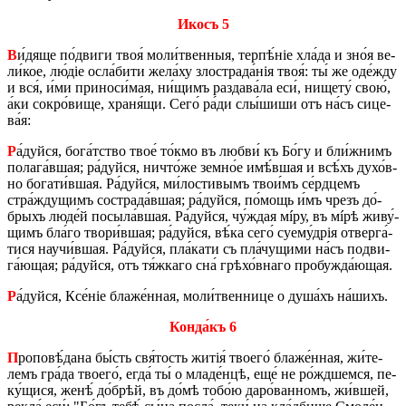
Икосъ 5
В
и́дяще по́­дви­ги твоя́ мо­ли́­твен­ныя, тер­пѣ́ніе хла́­да и зно́я ве­
ли́­кое, лю́діе осла́­би­ти же­ла́ху зло­стра­да́нія твоя́: ты́ же оде́жду
и вся́, и́ми при­но­си́­мая, ни́­щимъ раз­да­ва́­ла еси́, ни­ще­ту́ свою́,
а́ки со­кро́­ви­ще, храня́щи. Сего́ ра́ди слы́­ши­ши отъ на́съ си­це­
ва́я:
Р
а́дуй­ся, бо­га́т­ство твое́ то́­кмо въ люб­ви́ къ Бо́гу и бли́ж­нимъ
по­ла­га́в­шая; ра́дуй­ся, ни­что́­же зем­но́е имѣ́в­шая и всѣ́хъ ду­хо́в­
но бо­га­ти́в­шая. Ра́дуй­ся, ми́­ло­сти­вымъ тво­и́мъ се́рд­цемъ
стра́жду­щимъ со­стра­да́в­шая; ра́дуй­ся, по́­мощь и́мъ чрезъ до́­
брыхъ лю­де́й по­сы­ла́в­шая. Ра́дуй­ся, чу́­ждая мíру, въ мíрѣ жи­ву́­
щимъ бла́­го тво­ри́в­шая; ра́дуй­ся, вѣ́ка сего́ суему́­дрія отвер­га́­
ти­ся нау­чи́в­шая. Ра́дуй­ся, пла́­ка­ти съ пла́чу­щи­ми на́съ по­дви­
га́­ю­щая; ра́дуй­ся, отъ тя́ж­ка­го сна́ грѣ­хо́в­на­го про­бу­жда́­ю­щая.
Р
а́дуй­ся, Ксе́ніе бла­же́н­ная, мо­ли́­твен­ни­це о ду­ша́хъ на́­шихъ.
Кон­да́къ 6
П
ро­по­вѣ́­да­на бы́сть свя́­тость житія́ тво­е­го́ бла­же́н­ная, жи́­те­
лемъ гра́­да тво­е­го́, егда́ ты́ о мла­де́н­цѣ, еще́ не ро́жд­шем­ся, пе­
ку́­щи­ся, женѣ́ до́­брѣй, въ до́мѣ то­бо́ю да­ро́­ван­номъ, жи́в­шей,