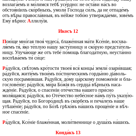
воз­ла­га́­емъ и мо́­лим­ся тебѣ́ усе́рд­но: не оста́­ви на́съ во
обстоя́ніихъ ско́рб­ныхъ, умо­ли́ Го́­спо­да си́лъ, да не отпа­де́мъ
отъ вѣ́ры пра­во­сла́в­ныя, въ не́й­же то­бо́ю утвер­жда́­е­ми, зо­ве́мъ
Ему́ вѣ́р­но:
А
лли­лу́ія.
Икосъ 12
П
ою́ще мно́­гая твоя́ чу­де­са́, бла­же́н­ная ма́ти Ксе́ніе, вос­хва­
ля́емъ тя́, я́ко те́плую на́шу за­сту́п­ни­цу и ско́рую пред­ста́­тель­
ни­цу. Улу­ча́­ю­ще же отъ тебе́ по́­мощь бла­го­да́т­ную, не­у­ста́н­но
вос­пѣ­ва́­емъ ти́ си́це:
Р
а́дуй­ся, свѣ́­томъ кро́­то­сти твоея́ вся́ кон­цы́ зе­мли́ оза­ри́в­шая;
ра́дуй­ся, жи­тіе́мъ тво­и́мъ по́ст­ни­че­скимъ гор­ды́­ню діа́­воль­
скую по­сра­ми́в­шая. Ра́дуй­ся, до́му ца́р­скому по­мо­же́ніе и бла­
го­сло­ве́ніе; ра́дуй­ся, ми́ра Бо́жія въ серд­ца́ вѣ́р­ныхъ на­са­
жде́ніе. Ра́дуй­ся, о спа­се́ніи оте́­че­ства на́­ше­го при́­сно
моля́щаяся; ра́дуй­ся, во Оте́­че­ство не­бе́с­ное на́мъ пу́ть ука­зу́­ю­
щая. Ра́дуй­ся, по Бо­го­ро́­ди­цѣ въ ско́р­бехъ и пе­ча́­лехъ на́ше
утѣ­ше́ніе; ра́дуй­ся, по Бо́зѣ грѣ­хо́въ на́­шихъ про­ще́ніе и вѣ́ч­
ное спа­се́ніе.
Р
а́дуй­ся, Ксе́ніе бла­же́н­ная, мо­ли́­твен­ни­це о ду­ша́хъ на́­шихъ.
Кон­да́къ 13