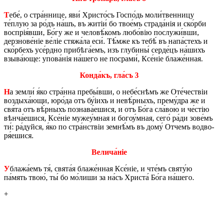
Т
ебе́, о стра́н­ни­це, яви́ Хри­сто́съ Го­спо́дь мо­ли́­твен­ни­цу
те́плую за ро́дъ на́шъ, въ жи­тіи́ бо тво­е́мъ стра­да́нія и ско́р­би
вос­прія́вши, Бо́гу же и че­ло­вѣ́­комъ лю­бо́­вію по­слу­жи́в­ши,
дер­зно­ве́ніе ве́ліе стяжа́ла еси́. Тѣ́м­же къ тебѣ́ въ на­па́­стехъ и
ско́р­бехъ усе́рд­но при­бѣ­га́­емъ, изъ глу­би­ны́ сер­де́цъ на́­шихъ
взы­ва́­ю­ще: упо­ва́нія на́­ше­го не по­сра­ми́, Ксе́ніе бла­же́н­ная.
Кон­да́къ, гла́съ 3
Н
а зе­мли́ я́ко стра́н­на пре­бы́в­ши, о не­бе́с­нѣмъ же Оте́­че­ствіи
воз­ды­ха́­ю­щи, юро́­да отъ бу́іихъ и не­вѣ́р­ныхъ, пре­му́­дра же и
свя́та отъ вѣ́р­ныхъ по­зна­ва́­е­ши­ся, и отъ Бо́га сла́­вою и че́­стію
вѣн­ча́­е­ши­ся, Ксе́ніе мужеу́м­ная и бо­гоу́м­ная, сего́ ра́ди зо­ве́мъ
ти́: ра́дуй­ся, я́ко по стра́н­ствіи зем­нѣ́мъ въ дому́ От­чемъ во­дво­
ря́ешися.
Ве­ли­ча́­ніе
У
бла­жа́­емъ тя́, свята́я бла­же́н­ная Ксе́ніе, и чте́мъ святу́ю
па́мять твою́, ты́ бо мо́­ли­ши за на́съ Хри­ста́ Бо́га на́­ше­го.
+