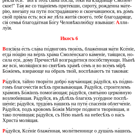
ре­кла́ еси́: "Бо́гъ тебѣ́ сы́на по­сла́, теки́ на кла́д­би­ще Смо­ле́н­
ское!" Та́я же со тща́ніемъ при­те́к­ши, си­ро­ту́, ро­жде́н­на ма́­те­
рію, вне­за́­пу на пути́ по­стра­да́в­шею и скон­ча́в­ше­ю­ся, въ до́мъ
сво́й прія́ла е́сть: вся́ же лѣ́та житія́ сво­е­го́, тебе́ бла­го­да­ря́ще,
сія́ семья́ бла­го­да́т­ная Бо́гу Че­ло­вѣ­ко­лю́б­цу взы­ва́­ше:
А
лли­
лу́ія.
Икосъ 6
В
озсія́ла е́сть сла́­ва по́­дви­говъ тво­и́хъ, бла­же́н­ная ма́ти Ксе́ніе,
егда́ но́щію на ве́рхъ хра́­ма Смо­ле́н­ска­го ка́­ме­ніе, тая́щися, но­
си́­ла еси́, до́му Пре­чи́­стѣй воз­гра­ди́­ти­ся по­со́б­ствую­щи. Ны́нѣ
же вси́, моля́щіися во святѣ́мъ хра́­мѣ се́мъ и во все́мъ мíрѣ
Бо́жіемъ, взи­ра́­ю­ще на о́бразъ тво́й, вос­пѣ­ва́­ютъ ти́ та­ко­ва́я:
Р
а́дуй­ся, та́й­но тво­ри́­ти до­бро́ нау­ча́­ю­щая; ра́дуй­ся, къ по́­дви­
гомъ бла­го­че́­стія всѣ́хъ при­зы­ва́­ю­щая. Ра́дуй­ся, стро­и́­те­лемъ
хра́­мовъ Бо́жіихъ по­мо­га́­ю­щая; ра́дуй­ся, святы́ню цер­ко́в­ную
воз­лю­би́в­шая. Ра́дуй­ся, въ дѣ́­лѣхъ бла­ги́хъ усе́рд­ное по­спѣ­
ше́ніе; ра́дуй­ся, тру­до́въ на́­шихъ на пути́ спа­се́нія облег­че́ніе.
Ра́дуй­ся, подъ кро́­вомъ Бо́жія Ма́­те­ре по́­дви­ги тво­ри́в­шая, и
та́ко по­чи́в­шая; ра́дуй­ся, съ Не́ю ны́нѣ на не­бе­сѣ́хъ о на́съ
Хри­ста́ моля́щая.
Р
а́дуй­ся, Ксе́ніе бла­же́н­ная, мо­ли́­твен­ни­це о ду­ша́хъ на́­шихъ.