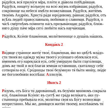
ра́дуй­ся, вся́ при­ло́­ги мíра, пло́­ти и діа́­во­ла по­бѣ­ди́в­шая.
Ра́дуй­ся, ни­ще­ту́ во́ль­ную на всю́ жи́знь из­бра́в­шая; ра́дуй­ся,
со­кро́­ви­ще на не­бе­си́ имѣ́­ти воз­же­ла́в­шая. Ра́дуй­ся, жи­тіе́мъ
тво­и́мъ Ан­дре́ю, Хри­ста́ ра́ди юро́­ди­во­му, ра́в­ная; ра́дуй­ся, отъ
всѣ́хъ лю­де́й пра­во­сла́в­ныхъ лю­би́­мая и сла́­ви­мая. Ра́дуй­ся, о
ча́сѣ сме́рт­нѣмъ по́­мни­ти на́съ при­зы­ва́­ю­щая; ра́дуй­ся, бли́ж­
няго ду́шу па́че мíра сего́ лю­би́­ти на́съ нау­ча́­ю­щая.
Р
а́дуй­ся, Ксе́ніе бла­же́н­ная, мо­ли́­твен­ни­це о ду­ша́хъ на́­шихъ.
Кон­да́къ 2
В
и́дяще стра́н­ное жи­тіе́ твое́, бла­же́н­ная, я́ко во цвѣ́­тѣ мла́­до­
сти твоея́ во оде́жду му́жа тво­е­го́ усо́п­ша­го об­ле­кла́ся еси́,
и́ме­немъ его́ на­ре­кла́ся еси́, себе́ уме́р­шую бы́ти гла­го́­лю­щи,
до́мъ же тво́й и вся́ бла­га́я зем­на́я оста́­вив­ши, ски­та́­ли­цу себе́
со­тво­ри́­ла еси́. Сро́д­ни­цы твои́ без­у́м­ную тя́ бы́ти мня́ху, лю́діе
же бо­го­лю­би́­віи вос­пѣ́­ша:
А
лли­лу́ія.
Икосъ 2
Р
а́зумъ, отъ Бо́га ти́ да­ро­ва́н­ный, въ без­у́­міи мни́­момъ со­кры́­ла
еси́, бла­же́н­ная Ксе́ніе: въ суе­тѣ́ же гра́­да ве­ли́­ка­го, а́ки пу­
сты́н­ни­ца пре­бы­ва́­ла еси́, мо­ли́­твы своя́ къ Бо́гу воз­но­ся́щи
не­пре­ста́н­но. Мы́ же, дивя́щеся жи­тію́ тво­е­му́, вос­пѣ­ва́­емъ ти́