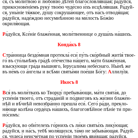
ся, съ мо­ли́­твою и лю­бо́­вію дѣ­те́й бла­го­слов­ля́вшая; ра́дуй­ся,
при­кос­но­ве́ніемъ руку́ тво­е́ю чу­де́с­но и́хъ исцѣля́вшая. Ра́дуй­
ся, уны́­ніе тя́жкое, ду́шу со­кру­ша́­ю­щее, отъ на́съ отводя́щая;
ра́дуй­ся, на­де́­ждою не­сумнѣ́н­ною на ми́­лость Бо́жію
окриля́ющая.
Р
а́дуй­ся, Ксе́ніе бла­же́н­ная, мо­ли́­твен­ни­це о ду­ша́хъ на́­шихъ.
Кон­да́къ 8
С
тра́н­ни­ца без­до́м­ная про­те­кла́ еси́ пу́ть ско́рб­ный житія́ тво­е­
го́ въ сто́ль­нѣмъ гра́­дѣ оте́­че­ства на́­ше­го, ма́ти бла­же́н­ная,
взы­ску́­ю­щи гра́­да вы́шняго, Іеру­са­ли́­ма не­бе́с­на­го. Ны́нѣ же
въ не́мъ со а́н­ге­лы и всѣ́­ми святы́ми по­е́­ши Бо́гу:
А
лли­лу́ія.
Икосъ 8
В
ся́ въ мо­ли́­твахъ ко Тво­р­цу́ пре­бы­ва́­ю­щи, ма́ти свята́я, до
успе́нія тво­е­го́, отъ стра­да́ній и по́­дви­говъ къ жи́­зни бла­же́н­
нѣй и вѣ́ч­нѣй не­воз­бра́н­но пре­шла́ еси́. Сего́ ра́ди, пре­кло­
ня́юще ко­лѣ́­на сер­де́цъ на́­шихъ, бла­го­го­вѣ́й­ное пѣ́ніе ти́ при­
но́­симъ:
Р
а́дуй­ся, во оби́­те­лехъ го́р­нихъ съ ли́ки святы́хъ ли­ку́­ю­щая;
ра́дуй­ся, и на́съ, тебѣ́ моля́щихся, та́мо не за­бы­ва́­ю­щая. Ра́дуй­
ся, чу­де­са́ не­ис­че́т­ная по успе́ніи тво­е́мъ яви́в­шая; ра́дуй­ся,