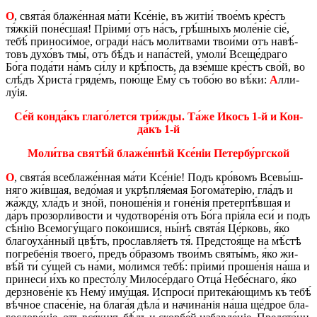
О
, свята́я бла­же́н­ная ма́ти Ксе́ніе, въ жи­тіи́ тво­е́мъ кре́стъ
тя́жкій по­не́с­шая! Пріи­ми́ отъ на́съ, грѣ́ш­ныхъ мо­ле́ніе сіе́,
тебѣ́ при­но­си́­мое, огра­ди́ на́съ мо­ли́­тва­ми тво­и́­ми отъ на­вѣ́­
товъ ду­хо́въ тмы́, отъ бѣ́дъ и на­па́­стей, умо­ли́ Все­ще́­дра­го
Бо́га по­да́­ти на́мъ си́лу и крѣ́­пость, да взе́м­ше кре́стъ сво́й, во
слѣ́дъ Хри­ста́ гряде́мъ, по­ю́­ще Ему́ съ то­бо́ю во вѣ́ки:
А
лли­
лу́ія.
Се́й кон­да́къ гла­го́­лет­ся три́­жды. Та́же Икосъ 1-й и Кон­
да́къ 1-й
Мо­ли́­тва святѣ́й бла­же́н­нѣй Ксе́ніи Пе­тер­бу́рг­ской
О
, свята́я все­бла­же́н­ная ма́ти Ксе́ніе! Подъ кро́­вомъ Все­вы́ш­
няго жи́в­шая, ве­до́­мая и укрѣп­ля́емая Бо­го­ма́­те­рію, гла́дъ и
жа́­жду, хла́дъ и зно́й, по­но­ше́нія и го­не́нія пре­тер­пѣ́в­шая и
да́ръ про­зор­ли́­во­сти и чу­до­тво­ре́нія отъ Бо́га прія́ла еси́ и подъ
сѣ́нію Все­мо­гу́­ща­го по­ко́и­ши­ся, ны́нѣ свята́я Це́р­ковь, я́ко
бла­гоу­ха́н­ный цвѣ́тъ, про­слав­ля́етъ тя́. Пред­стоя́ще на мѣ́­стѣ
по­гре­бе́нія тво­е­го́, предъ о́бра­зомъ тво­и́мъ святы́мъ, я́ко жи­
вѣ́й ти́ су́­щей съ на́ми, мо́­лим­ся тебѣ́: пріи­ми́ про­ше́нія на́ша и
при­не­си́ и́хъ ко пре­сто́лу Ми­ло­се́р­да­го Отца́ Не­бе́с­на­го, я́ко
дер­зно­ве́ніе къ Нему́ иму́­щая. Ис­про­си́ при­те­ка́­ю­щимъ къ тебѣ́
вѣ́ч­ное спа­се́ніе, на бла­га́я дѣла́ и на­чи­на́нія на́ша ще́­дрое бла­