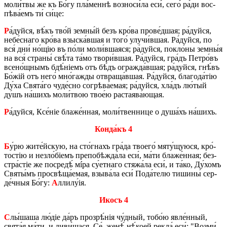
мо­ли́­твы же къ Бо́гу пла́­мен­нѣ воз­но­си́­ла еси́, сего́ ра́ди вос­
пѣ­ва́­емъ ти́ си́це:
Р
а́дуй­ся, вѣ́къ тво́й зем­ны́й безъ кро́­ва про­ве́д­шая; ра́дуй­ся,
не­бе́с­на­го кро́­ва взы­ска́в­шая и того́ улу­чи́в­шая. Ра́дуй­ся, по
вся́ дни́ но́щію въ по́ли мо­ли́в­шаяся; ра́дуй­ся, по­кло́­ны зем­ны́я
на вся́ стра­ны́ свѣ́­та та́мо тво­ри́в­шая. Ра́дуй­ся, гра́дъ Пе­тро́въ
все­но́щ­нымъ бдѣ́ніемъ отъ бѣ́дъ огра­жда́в­шая; ра́дуй­ся, гнѣ́въ
Бо́жій отъ него́ мно́­га­жды отвра­ща́в­шая. Ра́дуй­ся, бла­го­да́тію
Ду́ха Свята́го чу­де́с­но со­грѣ­ва́­е­мая; ра́дуй­ся, хла́дъ лю́­тый
ду́шъ на́­шихъ мо­ли́­твою тво­е́ю растаява́­ю­щая.
Р
а́дуй­ся, Ксе́ніе бла­же́н­ная, мо­ли́­твен­ни­це о ду­ша́хъ на́­шихъ.
Кон­да́къ 4
Б
у́рю жи­те́й­скую, на сто́­гнахъ гра́­да тво­е­го́ мяту́щую­ся, кро́­
то­стію и незло́­біемъ пре­по­бѣ­жда́­ла еси́, ма́ти бла­же́н­ная; без­
стра́­стіе же по­сре­дѣ́ мíра су́­ет­на­го стяжа́ла еси́, и та́ко, Ду́­хомъ
Святы́мъ про­свѣ­ща́­е­мая, взы­ва́­ла еси́ По­да́­те­лю ти­ши­ны́ сер­
де́ч­ныя Бо́гу:
А
лли­лу́ія.
Икосъ 4
С
лы́­ша­ша лю́діе да́ръ про­зрѣ́­нія чу́д­ный, то­бо́ю явле́н­ный,
свята́я ма́ти, и ди­ви́­ша­ся. Се́, женѣ́ нѣ́­ко­ей ре­кла́ еси́: "Воз­ми́