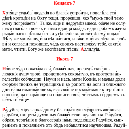
Кон­да́къ 7
Х
отя́ще судь­бы́ людскíя во бла­га́я устро́­и­ти, по­ве­лѣ́­ла еси́
дѣ́вѣ кро́т­цѣй на Охту тещи́, про­ре́к­ши, я́ко "му́жъ тво́й та́мо
жену́ по­гре­ба́­етъ". Та́ же, а́ще и не­доу­мѣ­ва́­ше­ся, оба́­че не ослу́­
ша­ся гла­го́­ла тво­е­го́, и та́мо вдовца́ мла́­да, надъ гро́­бомъ жены́
ры­да́в­ша­го срѣ́­ти­ла е́сть и утѣ­ше́ніе въ мо­ли́­твѣ ему́ по­да­де́.
Лѣ́ту же мину́в­шу, о́на вѣн­ча́­ста­ся, и та́ко мно́­гая лѣ́та въ люб­
ви́ и со­гла́­сіи по­жи́в­ше, ча́дъ сво­и́хъ на­став­ля́ху тебе́, свята́я
ма́ти, чти́­ти, Бо́гу же вос­пѣ­ва́­ти пѣ́снь:
А
лли­лу́ія.
Икосъ 7
Н
о́вое чу́до по­ка­за́­ла еси́, бла­же́н­ная, по­сре­дѣ́ скве́р­ны
людскíя ду́шу твою́, юро́д­ствомъ со­кры́­тую, въ кро́­то­сти а́н­
гель­стѣй со­блю́д­ши. Нау­чи́ и на́съ, ма́ти Ксе́ніе, и ма́лыя до́ли
скор­бе́й тво­и́хъ не терпя́щихъ и въ ро́­по­тѣ на Бо́га и бли́ж­няго
дни́ на́ша ижди­ва́­ю­щихъ, вся́ свы́­ше по­сы­ла́­е­мая въ тер­пѣ́ніи
сно­си́­ти, да взи­ра́­ю­ще на по́­дви­ги твоя́, чи́­стымъ се́рд­цемъ зо­
ве́мъ ти́ си́це:
Р
а́дуй­ся, мíру зло­хла́д­но­му бла­го­да́т­ную му́­дрость яви́в­шая;
ра́дуй­ся, ни­ще­ты́ ду­хо́в­ныя бла­же́н­ство вку­си́в­шая. Ра́дуй­ся,
о́бразъ тер­пѣ́нія и бла­го­се́р­дія на́мъ по­да­ю́­щая; Pа́дуй­ся, сми­
ре́ніемъ и покая́ніемъ отъ бѣ́дъ из­ба­вля́тися нау­ча́­ю­щая. Ра́дуй­