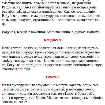
сме́рт­но боля́щихъ, врачь­ми́ оста́в­лен­ныхъ, исцѣля́вшая.
Ра́дуй­ся, въ пія́н­ствѣ ги́б­ну­щихъ устра­ше́ніе и ис­прав­ле́ніе;
ра́дуй­ся, мѣ́­ста служе́нія ли­ши́в­шим­ся бла­го́е по­спѣ­ше́ніе.
Ра́дуй­ся, вдо­ви́цъ и же́нъ, су­пру́­гомъ оста́в­лен­ныхъ, по­кро­ви́­
тель­ни­це; ра́дуй­ся, стра́н­ни­ковъ и без­прію́т­ныхъ пи­та́­тель­ни­
це.
Р
а́дуй­ся, Ксе́ніе бла­же́н­ная, мо­ли́­твен­ни­це о ду­ша́хъ на́­шихъ.
Кон­да́къ 9
В
ся́кія уто­ли́ бо­лѣ́­зни, бла­же́н­ная ма́ти Ксе́ніе, на тя́ на­дѣ́­ю­
щих­ся и къ по́­мо­щи тво­е́й усе́рд­но при­те­ка́­ю­щихъ: я́коже по­
ми­на́в­шихъ пре́­жде ду́шу твою́ ра́ди души́ своея́ спа­се́нія, по
за­вѣ́ту тво­е­му́, та́ко и ны́нѣ помяни́ всѣ́хъ, про­слав­ля́­ю­щихъ
тя́, Бо́гу же, въ тебѣ́ ди́в­но про­сла́в­лен­но­му, во­пі­ю́­щихъ не­пре­
ста́н­но:
А
лли­лу́ія.
Икосъ 9
В
ѣтíя суему́­дрен­ныя разу­мѣ́­ти не мо́гутъ, ка́ко ты́ без­у́­міемъ
сво­и́мъ без­у́­міе мíра сего́ об­ли­чи́­ла еси́, и не́­мощію сво­е́ю
си́ль­ныя и крѣ́п­кія по­сра­ми́­ла еси́: не вѣ́­да­ютъ бо въ тебѣ́
си́лы и пре­му́­дро­сти Бо́жія. Мы́ же, тя́ по­чи­та́­ю­ще, съ лю­бо́­вію
зо­ве́мъ ти́ си́це: