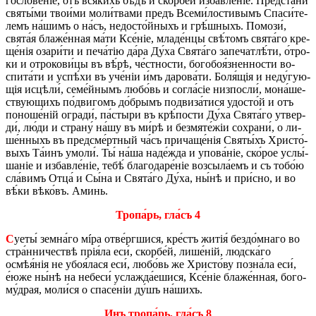
го­сло­ве́ніе, отъ вся́кихъ бѣ́дъ и скор­бе́й из­ба­вле́ніе. Пред­ста́­ни
святы́ми тво­и́­ми мо­ли́­тва­ми предъ Все­ми́­ло­сти­вымъ Спа­си́­те­
лемъ на́­шимъ о на́съ, не­до­сто́й­ныхъ и грѣ́ш­ныхъ. По­мо­зи́,
свята́я бла­же́н­ная ма́ти Ксе́ніе, мла­де́н­цы свѣ́­томъ свята́го кре­
ще́­нія оза­ри́­ти и пе­ча́тію да́ра Ду́ха Свята́го за­пе­ча­тлѣ́­ти, о́тро­
ки и отро­ко­ви́­цы въ вѣ́рѣ, че́ст­но­сти, бо­го­боя́знен­но­сти во­
спи­та́­ти и ус­пѣ́­хи въ уче́ніи и́мъ да­ро­ва́­ти. Боля́щія и не­ду́гую­
щія ис­цѣ­ли́, се­ме́й­нымъ лю­бо́вь и со­гла́­сіе низ­по­сли́, мо­на́­ше­
ству­ю­щихъ по́­дви­гомъ до́­брымъ по­дви­за́­ти­ся удо­сто́й и отъ
по­но­ше́ній огра­ди́, па́­сты­ри въ крѣ́­по­сти Ду́ха Свята́го утвер­
ди́, лю́ди и страну́ на́шу въ ми́рѣ и безмяте́жіи со­хра­ни́, о ли­
ше́н­ныхъ въ пред­сме́рт­ный ча́съ при­ча­ще́нія Святы́хъ Хри­сто́­
выхъ Та́­инъ умо­ли́. Ты́ на́ша на­де́­жда и упо­ва́ніе, ско́­рое услы́­
ша­ніе и из­ба­вле́ніе, тебѣ́ бла­го­да­ре́ніе воз­сы­ла́­емъ и съ то­бо́ю
сла́­вимъ Отца́ и Сы́на и Свята́го Ду́ха, ны́нѣ и при́­сно, и во
вѣ́ки вѣ­ко́въ. Аминь.
Тро­па́рь, гла́съ 4
С
уеты́ зем­на́­го мíра отве́рг­ши­ся, кре́стъ житія́ без­до́м­на­го во
стра́н­ни­че­ствѣ прія́ла еси́, скор­бе́й, ли­ше́ній, люд­ска́­го
осмѣя́нія не убоя́лася еси́, лю­бо́вь же Хри­сто́ву по­зна́­ла еси́,
е́юже ны́нѣ на не­бе­си́ усла­жда́­е­ши­ся, Ксе́ніе бла­же́н­ная, бо­го­
му́­драя, мо­ли́ся о спа­се́ніи ду́шъ на́­шихъ.
Инъ тро­па́рь, гла́съ 8