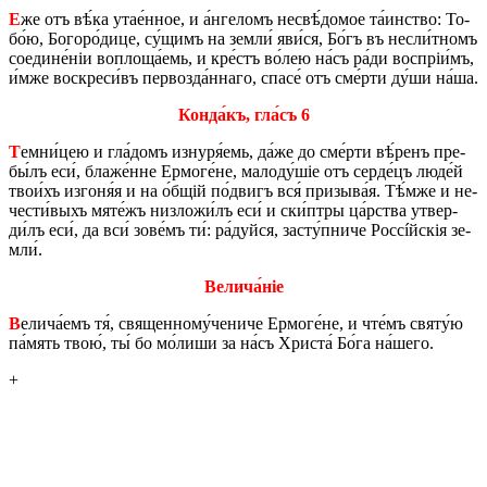
Е
же отъ вѣ́ка ута­е́н­ное, и а́н­ге­ломъ не­свѣ́­до­мое та́­ин­ство: То­
бо́ю, Бо­го­ро́­ди­це, су́­щимъ на зе­мли́ яви́ся, Бо́гъ въ не­сли́т­номъ
со­е­ди­не́ніи во­пло­ща́­емь, и кре́стъ во́­лею на́съ ра́ди вос­пріи́мъ,
и́мже во­скре­си́въ пер­во­зда́н­на­го, спа­се́ отъ сме́р­ти ду́ши на́ша.
Кон­да́къ, гла́съ 6
Т
ем­ни́­цею и гла́­домъ изнуря́емь, да́же до сме́р­ти вѣ́­ренъ пре­
бы́лъ еси́, бла­же́н­не Ер­мо­ге́­не, ма­ло­ду́шіе отъ сер­де́цъ лю­де́й
тво­и́хъ изгоня́я и на о́бщій по́­двигъ вся́ при­зы­ва́я. Тѣ́м­же и не­
че­сти́­выхъ мяте́жъ низ­ло­жи́лъ еси́ и ски́птры ца́р­ства утвер­
ди́лъ еси́, да вси́ зо­ве́мъ ти́: ра́дуй­ся, за­сту́п­ни­че Россíйскія зе­
мли́.
Ве­ли­ча́­ніе
В
ели­ча́­емъ тя́, священ­но­му́­че­ни­че Ер­мо­ге́­не, и чте́мъ святу́ю
па́мять твою́, ты́ бо мо́­ли­ши за на́съ Хри­ста́ Бо́га на́­ше­го.
+