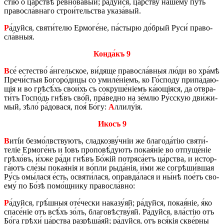
стію о ца́р­ствѣ ре­вно­ва́­вый; ра́дуй­ся, ца́рству на́­шему пу́ть
пра­во­сла́в­на­го стро­и́­тель­ства ука­за́­вый.
Р
а́дуй­ся, святи́­те­лю Ер­мо­ге́­не, па́­сты­рю до́­брый Руси́ пра­во­
сла́в­ныя.
Кон­да́къ 9
В
се́ есте­ство́ а́н­гель­ское, ви́дяще пра­во­сла́в­ныя лю́ди во хра́­мѣ
Пре­чи́­стыя Бо­го­ро́­ди­цы со уми­ле́ніемъ, ко Го́­спо­ду при­па́­да­ю­
щія и во грѣ­сѣ́хъ сво­и́хъ съ со­кру­ше́ніемъ ка́­ю­щіяся, да отвра­
ти́тъ Го­спо́дь гнѣ́въ сво́й, пра́­вед­но на зе́­млю Ру́с­скую дви́­жи­
мый, зѣло́ ра́­до­ва­ся, поя́ Бо́гу:
А
лли­лу́ія.
Икосъ 9
В
итíи без­мо́лв­ствуютъ, слад­коз­ву́ч­ніи же бла­го­да́тію святи́­
теліе Ер­мо­ге́нъ и Іовъ про­по­вѣ́дуютъ покая́ніе во отпу­ще́ніе
грѣ­хо́въ, и́хже ра́ди гнѣ́въ Бо́жій потряса́­етъ ца́р­ства, и истор­
га́­ютъ сле́­зы покая́нія и во́­пли ры­да́нія, и́ми же со­грѣ­ши́в­шая
Ру́сь омы́­ла­ся е́сть, освяти́­ла­ся, оправ­да́­ла­ся и ны́нѣ по­е́тъ сво­
е­му́ по Бо́зѣ по­мо́щ­нику пра­во­сла́в­но:
Р
а́дуй­ся, грѣ́ш­ныя оте́­че­ски на­ка­зу́яй; ра́дуй­ся, покая́ніе, я́ко
спа­се́ніе отъ всѣ́хъ зо́лъ, бла­го­вѣству́яй. Ра́дуй­ся, вла́­стію отъ
Бо́га грѣ­хи́ ца́р­ства раз­рѣ­ша́яй; ра́дуй­ся, отъ вся́кія скве́р­ны