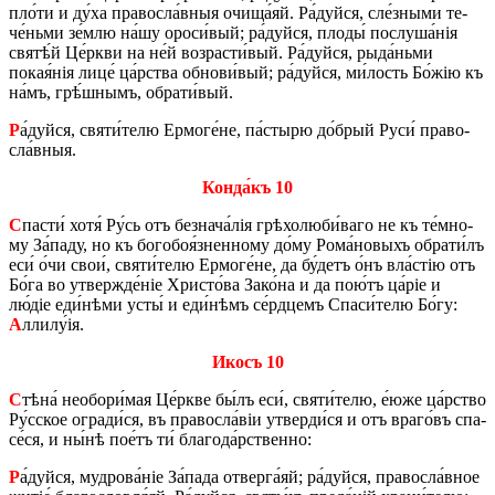
пло́­ти и ду́ха пра­во­сла́в­ныя очи­ща́яй. Ра́дуй­ся, сле́з­ны­ми те­
че́нь­ми зе́­млю на́шу оро­си́­вый; ра́дуй­ся, пло­ды́ по­слу­ша́­нія
святѣ́й Це́р­кви на не́й воз­ра­сти́­вый. Ра́дуй­ся, ры­да́нь­ми
покая́нія лице́ ца́р­ства об­но­ви́­вый; ра́дуй­ся, ми́­лость Бо́жію къ
на́мъ, грѣ́ш­нымъ, обра­ти́­вый.
Р
а́дуй­ся, святи́­те­лю Ер­мо­ге́­не, па́­сты­рю до́­брый Руси́ пра­во­
сла́в­ныя.
Кон­да́къ 10
С
па­сти́ хотя́ Ру́сь отъ без­на­ча́лія грѣ­хо­лю­би́­ва­го не къ те́м­но­
му За́­паду, но къ бо­го­боя́знен­но­му до́му Ро­ма́­но­выхъ обра­ти́лъ
еси́ о́чи свои́, святи́­те­лю Ер­мо­ге́­не, да бу́­детъ о́нъ вла́­стію отъ
Бо́га во утвер­жде́ніе Хри­сто́­ва За­ко́­на и да по­ю́тъ ца́ріе и
лю́діе еди́­нѣ­ми усты́ и еди́­нѣмъ се́рд­цемъ Спа­си́­те­лю Бо́гу:
А
лли­лу́ія.
Икосъ 10
С
тѣна́ не­о­бо­ри́­мая Це́р­кве бы́лъ еси́, святи́­те­лю, е́юже ца́р­ство
Ру́с­ское огра­ди́­ся, въ пра­во­сла́­віи утвер­ди́­ся и отъ вра­го́въ спа­
се́­ся, и ны́нѣ по­е́тъ ти́ бла­го­да́р­ствен­но:
Р
а́дуй­ся, му­дро­ва́ніе За́­па­да отвер­га́яй; ра́дуй­ся, пра­во­сла́в­ное