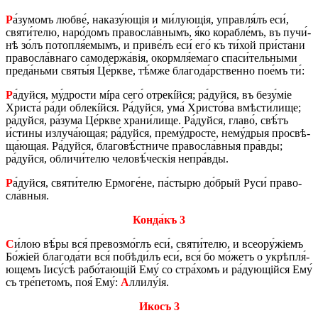
Р
а́зу­момъ люб­ве́, на­ка­зу́­ю­щія и ми́лую­щія, управ­ля́лъ еси́,
святи́­те­лю, на­ро́­домъ пра­во­сла́в­нымъ, я́ко ко­ра­бле́мъ, въ пу­чи́­
нѣ зо́лъ по­то­п­ля́­е­мымъ, и при­ве́лъ еси́ его́ къ ти́­хой при́­ста­ни
пра­во­сла́в­на­го са­мо­дер­жа́­вія, окор­мля́­е­ма­го спа­си́­тель­ны­ми
пре­да́нь­ми святы́я Це́р­кве, тѣ́м­же бла­го­да́р­ствен­но по­е́мъ ти́:
Р
а́дуй­ся, му́­дро­сти мíра сего́ отрекíйся; ра́дуй­ся, въ без­у́­міе
Хри­ста́ ра́ди облекíйся. Ра́дуй­ся, ума́ Хри­сто́­ва вмѣ­сти́­ли­ще;
ра́дуй­ся, ра́зу­ма Це́р­кве хра­ни́­ли­ще. Ра́дуй­ся, гла­во́, свѣ́тъ
и́сти­ны из­лу­ча́­ю­щая; ра́дуй­ся, пре­му́­дро­сте, не­му́­дрыя про­свѣ­
ща́­ю­щая. Ра́дуй­ся, бла­го­вѣ́ст­ни­че пра­во­сла́в­ныя пра́­вды;
ра́дуй­ся, об­ли­чи́­те­лю че­ло­вѣ́­че­скія не­пра́­вды.
Р
а́дуй­ся, святи́­те­лю Ер­мо­ге́­не, па́­сты­рю до́­брый Руси́ пра­во­
сла́в­ныя.
Кон­да́къ 3
С
и́лою вѣ́ры вся́ пре­воз­мо́глъ еси́, святи́­те­лю, и всеору́жіемъ
Бо́жіей бла­го­да́­ти вся́ по­бѣ­ди́лъ еси́, вся́ бо мо́­жетъ о укрѣп­ля́­
ю­щемъ Іису́­сѣ ра­бо́­та­ю­щій Ему́ со стра́­хомъ и ра́дую­щій­ся Ему́
съ тре́­пе­томъ, поя́ Ему́:
А
лли­лу́ія.
Икосъ 3