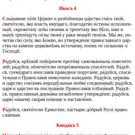
Икосъ 4
С
лы́­шав­ше та́­тіе Це́р­кве и раз­бо́й­ни­цы ца́р­ства гла́съ тво́й,
святи́­те­лю, я́ко вла́сть иму́­ща­го, бла­го­да́тію и́сти­ны ис­по́л­нен­
ный, скре­же­та́ху зубы́ сво­и́­ми и тре­пе­та́ху я́ко бѣ́си, и́же и
ны́нѣ тре­пе́щутъ си́лы твоея́ у ра́ки мо­ще́й тво­и́хъ. Мы́ же, по­
чи­та́я сію́ си́лу, я́ко Бо́жію, во утвер­жде́ніе пра­во­сла́в­на­го ца́р­
ства на ка́­ме­ни цер­ко́в­нѣмъ исто­ча́­ему, по­е́мъ ти́ си́ль­но­му о
Го́­спо­дѣ:
Р
а́дуй­ся, крѣ́п­кій по­бо́р­ни­че про­ти́ву са­мозва́н­ныхъ по­ве­ли́­те­
лей; ра́дуй­ся, об­ли­чи́­те­лю не­при́­з­ван­ныхъ спа­си́­те­лей. Ра́дуй­
ся, суему́­дра­го ино­сла́­вія пра́­вед­ное пору­га́ніе; ра́дуй­ся, спа­си́­
тель­на­го Пра­во­сла́­вія не­мо́лч­ное на­зи­да́­ніе. Ра́дуй­ся, це́р­ковь
и ца́р­ство со­ю́­зомъ не­раз­дѣ́ль­ныя люб­ве́ со­е­ди­ни́­вый; ра́дуй­ся,
царя́ и ца́р­ство въ по­слу­ша́­ніе Пра­во­сла́­вія плѣ­ни́­вый. Ра́дуй­
ся, пра­во­сла́в­ныя дер­жа́­вы не­зы́б­ле­мое утвер­жде́ніе; ра́дуй­ся,
царю́ на́­шему ско́­рая по́­мо­ще и на­став­ле́ніе.
Р
а́дуй­ся, святи́­те­лю Ер­мо­ге́­не, па́­сты­рю до́­брый Руси́ пра­во­
сла́в­ныя.
Кон­да́къ 5