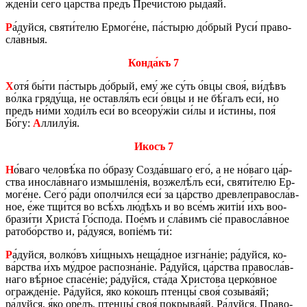
жде́ніи сего́ ца́р­ства предъ Пре­чи́­стою рыда́яй.
Р
а́дуй­ся, святи́­те­лю Ер­мо­ге́­не, па́­сты­рю до́­брый Руси́ пра­во­
сла́в­ныя.
Кон­да́къ 7
Х
отя́ бы́ти па́­стырь до́­брый, ему́ же су́ть о́вцы своя́, ви́­дѣвъ
во́л­ка гряду́ща, не остав­ля́лъ еси́ о́вцы и не бѣ́­галъ еси́, но
предъ ни́ми хо­ди́лъ еси́ во всеору́жіи си́лы и и́сти­ны, поя́
Бо́гу:
А
лли­лу́ія.
Икосъ 7
Н
о́ва­го че­ло­вѣ́­ка по о́бразу Со­зда́в­ша­го его́, а не но́­ва­го ца́р­
ства ино­сла́в­на­го из­мыш­ле́нія, воз­же­лѣ́лъ еси́, святи́­те­лю Ер­
мо­ге́­не. Сего́ ра́ди опол­чи́л­ся еси́ за ца́р­ство дре­вле­пра­во­сла́в­
ное, е́же тщи́т­ся во всѣ́хъ лю́­дѣхъ и во все́мъ жи­тіи́ и́хъ во­о­
бра­зи́­ти Хри­ста́ Го́­спо­да. По­е́мъ и сла́­вимъ сіе́ пра­во­сла́в­ное
ра­то­бо́р­ство и, ра́дуяся, во­піе́мъ ти́:
Р
а́дуй­ся, вол­ко́въ хи́щ­ныхъ не­ща́д­ное из­гна́ніе; ра́дуй­ся, ко­
ва́р­ства и́хъ му́­дрое рас­по­зна́ніе. Ра́дуй­ся, ца́р­ства пра­во­сла́в­
на­го вѣ́р­ное спа­се́ніе; ра́дуй­ся, ста́­да Хри­сто́­ва цер­ко́в­ное
огра­жде́ніе. Ра́дуй­ся, я́ко ко́­кошъ птен­цы́ своя́ со­зы­ва́яй;
ра́дуй­ся, я́ко оре́лъ, птен­цы́ своя́ по­кры­ва́яй. Ра́дуй­ся, Пра­во­