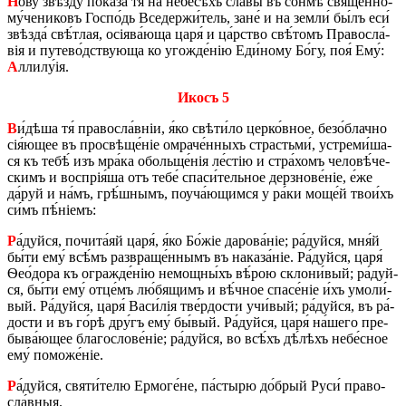
Н
о́ву звѣз­ду́ по­ка­за́ тя́ на не­бе­сѣ́хъ сла́­вы въ со́н­мѣ священ­но­
му́­че­ни­ковъ Го­спо́дь Все­дер­жи́­тель, зане́ и на зе­мли́ бы́лъ еси́
звѣз­да́ свѣ́т­лая, осіява́­ю­ща царя́ и ца́р­ство свѣ́­томъ Пра­во­сла́­
вія и путе­во́д­ствую­ща ко уго­жде́нію Еди́­ному Бо́гу, поя́ Ему́:
А
лли­лу́ія.
Икосъ 5
В
и́дѣ­ша тя́ пра­во­сла́в­ніи, я́ко свѣ­ти́­ло цер­ко́в­ное, безо́­блач­но
сія́ющее въ про­свѣ­ще́ніе омра­че́н­ныхъ страсть­ми́, устре­ми́­ша­
ся къ тебѣ́ изъ мра́­ка обольще́нія ле́­стію и стра́­хомъ че­ло­вѣ́­че­
скимъ и вос­прія́ша отъ тебе́ спа­си́­тель­ное дер­зно­ве́ніе, е́же
да́руй и на́мъ, грѣ́ш­нымъ, поу­ча́­ю­щим­ся у ра́ки мо­ще́й тво­и́хъ
си́мъ пѣ́ніемъ:
Р
а́дуй­ся, по­чи­та́яй царя́, я́ко Бо́жіе да­ро­ва́ніе; ра́дуй­ся, мня́й
бы́ти ему́ всѣ́мъ раз­вра­ще́н­нымъ въ на­ка­за́ніе. Ра́дуй­ся, царя́
Ѳе­о́­до­ра къ огра­жде́нію не­мощ­ны́хъ вѣ́­рою скло­ни́­вый; ра́дуй­
ся, бы́ти ему́ отце́мъ лю́бящимъ и вѣ́ч­ное спа­се́ніе и́хъ умо­ли́­
вый. Ра́дуй­ся, царя́ Ва­си́лія тве́р­до­сти учи́­вый; ра́дуй­ся, въ ра́­
до­сти и въ го́рѣ дру́гъ ему́ бы́­вый. Ра́дуй­ся, царя́ на́­ше­го пре­
бы­ва́­ю­щее бла­го­сло­ве́ніе; ра́дуй­ся, во всѣ́хъ дѣ́­лѣхъ не­бе́с­ное
ему́ по­мо­же́ніе.
Р
а́дуй­ся, святи́­те­лю Ер­мо­ге́­не, па́­сты­рю до́­брый Руси́ пра­во­
сла́в­ныя.