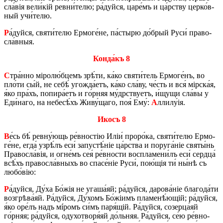
сла́­вія ве­ли́кій ре­вни́­те­лю; ра́дуй­ся, ца­ре́мъ и ца́рству цер­ко́в­
ный учи́­те­лю.
Р
а́дуй­ся, святи́­те­лю Ер­мо­ге́­не, па́­сты­рю до́­брый Руси́ пра­во­
сла́в­ныя.
Кон­да́къ 8
С
тра́н­но міро­лю́б­цемъ зрѣ́­ти, ка́ко святи́­тель Ер­мо­ге́нъ, во
пло́­ти сы́й, не себѣ́ уго­жда́­етъ, ка́ко сла́ву, че́сть и вся́ мір­ска́я,
я́ко пра́хъ, по­пи­ра́­етъ и го́рняя му́др­ствуетъ, и́щу­щи сла́­вы у
Еди́­на­го, на не­бе­сѣ́хъ Жи­ву́­ща­го, поя́ Ему́:
А
лли­лу́ія.
Икосъ 8
В
е́сь бѣ́ ре­вну́­ющь ре́­вно­стію Иліи́ про­ро́­ка, святи́­те­лю Ер­мо­
ге́­не, егда́ узрѣ́лъ еси́ за­пу­стѣ́ніе ца́р­ства и пору­га́ніе святы́нь
Пра­во­сла́­вія, и огне́мъ сея́ ре́­вно­сти вос­пла­ме­ни́лъ еси́ серд­ца́
всѣ́хъ пра­во­сла́в­ныхъ во спа­се́ніе Руси́, по­ю́­щія ти́ ны́нѣ съ
лю­бо́­вію:
Р
а́дуй­ся, Ду́ха Бо́жія не уга­ша́яй; ра́дуй­ся, да­ро­ва́ніе бла­го­да́­ти
воз­грѣ­ва́яй. Ра́дуй­ся, Ду́­хомъ Бо́жіимъ пла­ме­нѣ́­ю­щій; ра́дуй­ся,
я́ко оре́лъ надъ мíромъ си́мъ паря́щій. Ра́дуй­ся, со­зер­ца́яй
го́рняя; ра́дуй­ся, оду­хо­тво­ря́яй до́ль­няя. Ра́дуй­ся, се́ю ре́­вно­