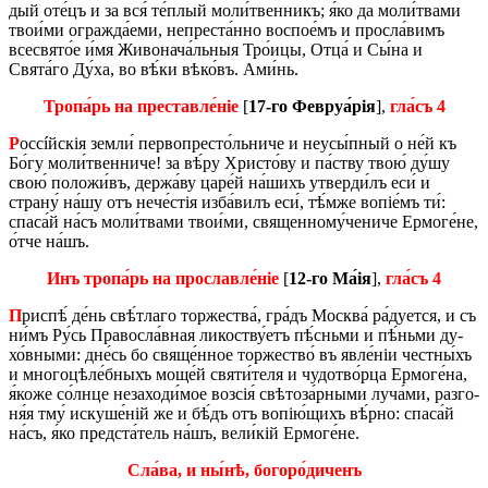
дый оте́цъ и за вся́ те́­плый мо­ли́­твен­никъ; я́ко да мо­ли́­тва­ми
тво­и́­ми огра­жда́­е­ми, не­пре­ста́н­но вос­по­е́мъ и про­сла́­вимъ
всесвято́е и́мя Жи­во­на­ча́ль­ныя Тро́­и­цы, Отца́ и Сы́на и
Свята́го Ду́ха, во вѣ́ки вѣ­ко́въ. Ами́нь.
Тро­па́рь на пре­став­ле́ніе
[
17-го Фе­вруа́рія
],
гла́съ 4
Р
оссíйскія зе­мли́ пер­во­пре­сто́ль­ни­че и не­у­сы́п­ный о не́й къ
Бо́гу мо­ли́­твен­ни­че! за вѣ́ру Хри­сто́ву и па́­ству твою́ ду́шу
свою́ по­ло­жи́въ, дер­жа́ву ца­ре́й на́­шихъ утвер­ди́лъ еси́ и
страну́ на́шу отъ не­че́­стія из­ба́­вилъ еси́, тѣ́м­же во­піе́мъ ти́:
спа­са́й на́съ мо­ли́­тва­ми тво­и́­ми, священ­но­му́­че­ни­че Ер­мо­ге́­не,
о́тче на́шъ.
Инъ тро­па́рь на про­слав­ле́ніе
[
12-го Ма́ія
],
гла́съ 4
П
риспѣ́ де́нь свѣ́т­ла­го тор­же­ства́, гра́дъ Мо­сква́ ра́дует­ся, и съ
ни́мъ Ру́сь Пра­во­сла́в­ная ли­ко­ству́­етъ пѣ́снь­ми и пѣ́нь­ми ду­
хо́в­ны­ми: дне́сь бо свяще́н­ное тор­же­ство́ въ явле́ніи чест­ны́хъ
и мно­го­цѣ­ле́б­ныхъ мо­ще́й святи́­теля и чу­до­тво́р­ца Ер­мо­ге́­на,
я́коже со́лн­це не­за­хо­ди́­мое возсія́ свѣ­то­за́р­ны­ми лу­ча́­ми, раз­го­
ня́я тму́ иску­ше́ній же и бѣ́дъ отъ во­пі­ю́­щихъ вѣ́р­но: спа­са́й
на́съ, я́ко пред­ста́­тель на́шъ, ве­ли́кій Ер­мо­ге́­не.
Сла́­ва, и ны́нѣ, бо­го­ро́­ди­ченъ