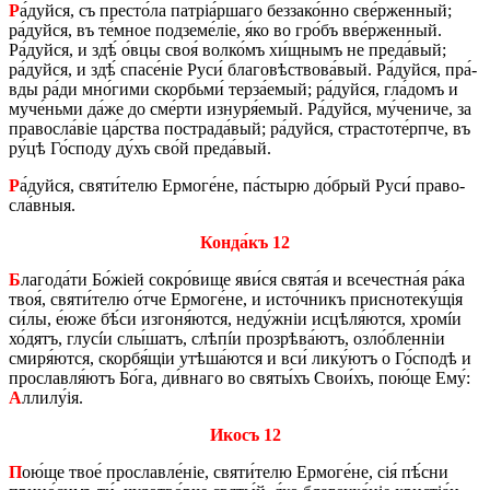
Р
а́дуй­ся, съ пре­сто́­ла па­тріа́р­ша­го без­за­ко́н­но све́р­жен­ный;
ра́дуй­ся, въ те́м­ное под­зе­ме́­ліе, я́ко во гро́бъ вве́р­жен­ный.
Ра́дуй­ся, и здѣ́ о́вцы своя́ вол­ко́мъ хи́щ­нымъ не пре­да́­вый;
ра́дуй­ся, и здѣ́ спа­се́ніе Руси́ бла­го­вѣст­во­ва́­вый. Ра́дуй­ся, пра́­
вды ра́ди мно́­ги­ми скорбь­ми́ тер­за́­е­мый; ра́дуй­ся, гла́­домъ и
му­че́нь­ми да́же до сме́р­ти изнуря́емый. Ра́дуй­ся, му́­че­ни­че, за
пра­во­сла́­віе ца́р­ства по­стра­да́­вый; ра́дуй­ся, стра­сто­те́рп­че, въ
ру́цѣ Го́­спо­ду ду́хъ сво́й пре­да́­вый.
Р
а́дуй­ся, святи́­те­лю Ер­мо­ге́­не, па́­сты­рю до́­брый Руси́ пра­во­
сла́в­ныя.
Кон­да́къ 12
Б
ла­го­да́­ти Бо́жіей со­кро́­ви­ще яви́ся свята́я и все­чест­на́я ра́ка
твоя́, святи́­те­лю о́тче Ер­мо­ге́­не, и исто́ч­никъ при­сно­те­ку́щія
си́лы, е́юже бѣ́си изгоня́ются, не­ду́ж­ніи исцѣля́ются, хромíи
хо́дятъ, глусíи слы́­шатъ, слѣпíи про­зрѣ­ва́­ютъ, оз­ло́б­лен­ніи
смиря́ются, скорбя́щіи утѣ­ша́­ют­ся и вси́ ли­ку́­ютъ о Го́­спо­дѣ и
про­слав­ля́ютъ Бо́га, ди́в­на­го во святы́хъ Сво­и́хъ, по­ю́­ще Ему́:
А
лли­лу́ія.
Икосъ 12
П
ою́ще твое́ про­слав­ле́ніе, святи́­те­лю Ер­мо­ге́­не, сія́ пѣ́­сни