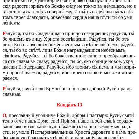
при­но́­симъ ти́, чу­до­тво́р­че святы́й, я́ко бла­гоу­ха́ніе хри­стіа́н­
скія ра́­до­сти: зри́мъ бо Бо́жію си́лу не то́­кмо въ не́­мо­щехъ, но и
въ оста́нкахъ тво­и́хъ со­вер­ша́­ему. И ны́нѣ озаря́еши на́съ свѣ́­
томъ твоея́ бла­го­да́­ти, об­ве­се­ля́я серд­ца́ на́ша пѣ́ти ти́ со уми­
ле́ніемъ:
Р
а́дуй­ся, ты́ бо Слад­ча́й­ша­го при́­сно со­зер­ца́­е­ши; ра́дуй­ся, ты́
бо ли­це́мъ къ лицу́ Хри­ста́ вос­пѣ­ва́­е­ши. Ра́дуй­ся, ты́ бо отъ
лица́ Его́ озаря́ешися бо­же́­ствен­нымъ свѣ­то­из­лія́ніемъ; ра́дуй­
ся, ты́ бо во свѣ́­тѣ лица́ Бо́жія на­гра­жда́­е­ши­ся не­бе́с­нымъ
сія́ніемъ. Ра́дуй­ся, ты́ бо бо­же́­ствен­ною си́­лою пре­о­бра­жа́­е­ши­
ся отъ сла́­вы въ сла́ву; ра́дуй­ся, ты́ бо, я́ко со́лн­це но́­вое, укра­
ша́­е­ши Его́ дер­жа́ву. Ра́дуй­ся, и́бо тво­и́мъ сія́ніемъ и мы́ не­зри́­
мо про­свѣ­ща́­ем­ся; ра́дуй­ся, и́бо тво­е́ю си́­лою и мы́ ожи­во­тво­
ря́емся.
Р
а́дуй­ся, святи́­те­лю Ер­мо­ге́­не, па́­сты­рю до́­брый Руси́ пра­во­
сла́в­ныя.
Кон­да́къ 13
О
, пре­сла́в­ный уго́д­ни­че Бо́жій, до́­брый па́­сты­рю Руси́, святи́­
те­лю о́тче на́шъ Ер­мо­ге́­не! Пріи­ми́ на́ше тво­е́й сла́­вѣ со­ра́­до­
ва­ніе, я́ко воз­ды­ха́ніе души́: жа́­ждетъ бо не­отъе́м­ле­мыя ра́­до­
сти, и умо­ли́ Па­сты­ре­на­ча́ль­ни­ка Хри­ста́ да­ро­ва́­ти и на́мъ пре­
бы­ва́­ю­щую бла­го­да́ть утѣ­ше́нія и ра́­до­ва­нія, да ве­се­ли́т­ся