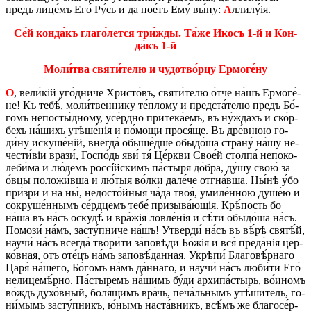
предъ ли­це́мъ Его́ Ру́сь и да по­е́тъ Ему́ вы́ну:
А
лли­лу́ія.
Се́й кон­да́къ гла­го́­лет­ся три́­жды. Та́же Икосъ 1-й и Кон­
да́къ 1-й
Мо­ли́­тва святи́­те­лю и чу­до­тво́р­цу Ер­мо­ге́ну
О
, ве­ли́кій уго́д­ни­че Хри­сто́въ, святи́­те­лю о́тче на́шъ Ер­мо­ге́­
не! Къ тебѣ́, мо­ли́­твен­нику те́­пло­му и пред­ста́­те­лю предъ Бо́­
гомъ не­по­сты́д­но­му, усе́рд­но при­те­ка́­емъ, въ ну́­ждахъ и ско́р­
бехъ на́­шихъ утѣ­ше́нія и по́­мо­щи прося́ще. Въ дре́в­нюю го­
ди́ну иску­ше́ній, вне­гда́ обы­ше́д­ше обы­до́­ша страну́ на́шу не­
че­сти́­віи вра­зи́, Го­спо́дь яви́ тя́ Це́р­кви Сво­е́й стол­па́ не­по­ко­
ле­би́­ма и лю́­демъ россíйскимъ па́­стыря до́­бра, ду́шу свою́ за
о́вцы по­ло­жи́в­ша и лю́тыя во́л­ки да­ле́­че от­гна́в­ша. Ны́нѣ у́бо
при́­зри и на ны́, не­до­сто́й­ныя ча́да твоя́, уми­ле́н­ною ду­ше́ю и
со­кру­ше́н­нымъ се́рд­цемъ тебе́ при­зы­ва́­ю­щія. Крѣ́­пость бо
на́ша въ на́съ оску­дѣ́ и вра́жія лов­ле́нія и сѣ́ти обы­до́­ша на́съ.
По­мо­зи́ на́мъ, за­сту́п­ни­че на́шъ! Утвер­ди́ на́съ въ вѣ́рѣ святѣ́й,
нау­чи́ на́съ все­гда́ тво­ри́­ти за́­по­вѣ­ди Бо́жія и вся́ пре­да́нія цер­
ко́в­ная, отъ оте́цъ на́мъ за­по­вѣ́­дан­ная. Укрѣ­пи́ Бла­го­вѣ́р­на­го
Царя́ на́­ше­го, Бо́­гомъ на́мъ да́н­на­го, и нау­чи́ на́съ лю­би́­ти Его́
не­ли­це­мѣ́р­но. Па́­сты­ремъ на́­шимъ бу́ди ар­хи­па́­стырь, во́­и­номъ
во́ждь ду­хо́в­ный, боля́щимъ вра́чь, пе­ча́ль­нымъ утѣ́­ши­тель, го­
ни́­мымъ за­сту́п­никъ, ю́нымъ на­ста́в­никъ, всѣ́мъ же бла­го­се́р­