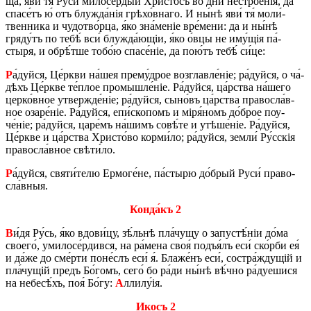
ща, яви́ тя́ Руси́ ми­ло­се́р­дый Хри­сто́съ во дни́ не­стро­е́­нія, да
спа­се́тъ ю́ отъ блу­жда́­нія грѣ­хо́в­на­го. И ны́нѣ яви́ тя́ мо­ли́­
твен­ни­ка и чу­до­тво́р­ца, я́ко зна́­ме­ніе вре́­ме­ни: да и ны́нѣ
гряду́тъ по тебѣ́ вси́ блу­жда́­ю­щіи, я́ко о́вцы не иму́щія па́­
стыря, и обрѣ́т­ше то­бо́ю спа­се́ніе, да по­ю́тъ тебѣ́ си́це:
Р
а́дуй­ся, Це́р­кви на́шея пре­му́­дрое воз­гла­в­ле́ніе; ра́дуй­ся, о ча́­
дѣхъ Це́р­кве те́­плое про­мыш­ле́ніе. Ра́дуй­ся, ца́р­ства на́­ше­го
цер­ко́в­ное утвер­жде́ніе; ра́дуй­ся, сы­но́въ ца́р­ства пра­во­сла́в­
ное оза­ре́ніе. Ра́дуй­ся, епи́­ско­помъ и міря́номъ до́­брое поу­
че́ніе; ра́дуй­ся, ца­ре́мъ на́­шимъ со­вѣ́­те и утѣ­ше́ніе. Ра́дуй­ся,
Це́р­кве и ца́р­ства Хри­сто́­во кор­ми́­ло; ра́дуй­ся, зе­мли́ Ру́с­скія
пра­во­сла́в­ное свѣ­ти́­ло.
Р
а́дуй­ся, святи́­те­лю Ер­мо­ге́­не, па́­сты­рю до́­брый Руси́ пра­во­
сла́в­ныя.
Кон­да́къ 2
В
и́дя Ру́сь, я́ко вдо­ви́цу, зѣ́ль­нѣ пла́чущу о за­пу­стѣ́ніи до́ма
сво­е­го́, уми­ло­се́р­див­ся, на ра́­ме­на своя́ подъя́лъ еси́ ско́р­би ея́
и да́же до сме́р­ти по­не́слъ еси́ я́. Бла­же́нъ еси́, со­стра́ждущій и
пла́чущій предъ Бо́­гомъ, сего́ бо ра́ди ны́нѣ вѣ́ч­но ра́дуе­ши­ся
на не­бе­сѣ́хъ, поя́ Бо́гу:
А
лли­лу́ія.
Икосъ 2