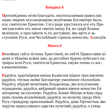
Кон­да́къ 6
П
ро­по­вѣ́д­никъ ве́лія бла­го­да́­ти, нис­по­сы­ла́­е­мыя пра­во­сла́в­
нымъ лю́­демъ не­у­сы­па́­ю­щи­ми мо­ли́­тва­ми Бо­го­ма́­те­ре бы́лъ
еси́, святи́­те­лю Ер­мо­ге́­не. Сего́ ра́ди удо­сто́­ился еси́ отъ Пре­
чи́­стыя взя́ти отъ зе­мли́ святу́ю ико́ну Ея́, во гра́­дѣ Ка­за́­ни
явле́н­ную, и про­сла́­ви­ти ю́ по достоя́нію, я́ко щи́тъ и за­
ступле́ніе Руси́, поя́ Чест­нѣ́й­шей го́р­нихъ во́­инствъ:
А
лли­лу́ія.
Икосъ 6
В
озсія́вшу свѣ́ту и́сти­ны Хри­сто́­вой, во свѣ́­тѣ Пра­во­сла́­вія хо́­
димъ и бѣ­жи́мъ вся́кія лжи́, да до­сто́й­ни бу́­демъ не­бе́с­на­го па­
тріа́р­ха всея́ Руси́, святи́­теля Ер­мо­ге́­на, ему́­же по­е́мъ со вос­
клик­но­ве́ніемъ:
Р
а́дуй­ся, чу­до­тво́р­ныя ико́­ны Ка­за́н­скія пе́р­вое про­слав­ле́ніе;
ра́дуй­ся, те́­плыя люб­ве́ Бо­го­ма́­те­ре уми­ле́н­ное пѣ­сно­пѣ́ніе.
Ра́дуй­ся, вѣ́руяй мо­ли́­твамъ Вла­ды́­чи­цы, я́ко все­си́ль­но­му
огра­жде́нію; ра́дуй­ся, ввѣ́­ри­вый пра­во­сла́в­ное во́­ин­ство Ея́
ма́­тер­не­му за­ступле́нію. Ра́дуй­ся, Бо́жію Ма́­терь всѣ́мъ се́рд­
цемъ сво­и́мъ воз­лю­би́­вый; ра́дуй­ся, на мо­ли́тву предъ Не́ю
Ру́сь стра́ждущу при­кло­ни́­вый. Ра́дуй­ся, до́мъ Пре­чи́­стыя, я́ко
хору́­гвь пра­во­сла́в­на­го ца́р­ства по­чи­та́яй; ра́дуй­ся, о утвер­