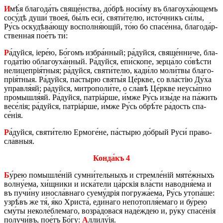
И
мѣ́я бла­го­да́ть свяще́н­ства, до́­брѣ но­си́му въ бла­гоу­ха́­ю­щемъ
со­су́­дѣ души́ твоея́, бы́лъ еси́, святи́­те­лю, исто́ч­никъ си́лы,
Ру́сь оску­дѣ­ва́­ю­щу вос­пол­ня́ющій, то́ю бо спа­се́н­на, бла­го­да́р­
ствен­ная по­е́тъ ти́:
Р
а́дуй­ся, іе­ре́ю, Бо́­гомъ из­бра́н­ный; ра́дуй­ся, свяще́н­ни­че, бла­
го­да́тію обла­гоу­ха́н­ный. Ра́дуй­ся, епи́­ско­пе, зер­ца́­ло со́­вѣ­сти
не­лице­прія́тныя; ра́дуй­ся, святи́­те­лю, ка­ди́­ло мо­ли́­твы бла­го­
прія́тныя. Ра́дуй­ся, па́­сты­рю святы́я Це́р­кве, со вла́­стію Ду́ха
управ­ля́яй; ра́дуй­ся, ми­тро­по­ли́­те, о сла́­вѣ Це́р­кве не­у­сы́п­но
про­мыш­ля́яй. Ра́дуй­ся, па­тріа́р­ше, и́мже Ру́сь изы́­де на па́­жить
ве­се́лія; ра́дуй­ся, па­тріа́р­ше, и́мже Ру́сь обрѣ́­те ра́­дость спа­
се́нія.
Р
а́дуй­ся, святи́­те­лю Ер­мо­ге́­не, па́­сты­рю до́­брый Руси́ пра­во­
сла́в­ныя.
Кон­да́къ 4
Б
у́рею по­мыш­ле́ній сумни́­тель­ныхъ и стре­мле́­ній мяте́ж­ныхъ
вол­ну́­е­ма, хи́щ­ни­ки и иска́­те­ли ца́р­скія вла́­сти на­во­д­ня́ема и
въ пу­чи́ну ино­сла́в­на­го суему́­дрія по­гру­жа́­е­ма, Ру́сь уто­па́­ше:
узрѣ́въ же тя́, я́ко Хри­ста́, еди́­на­го не­по­то­п­ля́­е­ма­го и бу́­рею
сму́­ты не­ко­ле́б­ле­ма­го, воз­ра́­до­ва­ся на­де́­ждею и, ру́ку спа­се́нія
полу­чи́въ, по­е́тъ Бо́гу:
А
лли­лу́ія.