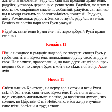
жи­тіе́ бла­го­слов­ля́яй. Ра́дуй­ся, святы́хъ пре­да́ній хра­ни́­те­лю;
ра́дуй­ся, уста́­вовъ цер­ко́в­ныхъ ре­вни́­те­лю. Ра́дуй­ся, мо­ли́тву и
по́стъ, я́ко со­кро́­ви­ще спа­се́нія, ло­бы­за́яй; ра́дуй­ся, святы́я ико́­
ны и мо́щи святы́хъ со бла­го­го­вѣ́ніемъ по­чи­та́яй. Ра́дуй­ся,
до́му Ро­ма́­но­выхъ ра́­дость бла­го­вѣству́яй; ра́дуй­ся, въ не́мъ
Бо́жіею ми́­ло­стію царя́ всея́ Руси́ ука­зу́яй.
Р
а́дуй­ся, святи́­те­лю Ер­мо­ге́­не, па́­сты­рю до́­брый Руси́ пра­во­
сла́в­ныя.
Кон­да́къ 11
П
ѣ́ніе ис­хо́д­ное и ры­да́ніе над­гро́б­ное тво­ри́тъ свята́я Ру́сь у
гро́­ба святи́­теля Ер­мо­ге́­на, по­ло­жи́в­ша­го ду́шу свою́ за дру́­ги
своя́. Не пла́­чи­те, пра­во­сла́в­ніи, но па́че дер­за́й­те вѣ́­рою: пра́­
вед­никъ бо и по сме́р­ти бу́­детъ жи́ти во вѣ́ки, поя́ Бо́гу:
А
лли­
лу́ія.
Икосъ 11
С
вѣ­ти́ль­никъ Хри­сто́въ, на вер­ху́ горы́ стоя́й и все́й Руси́
свѣтя́й бы́лъ еси́, святи́­те­лю Ер­мо­ге́­не. И се́, по­ла­га́­е­ши­ся
подъ спу́­домъ мо­ги́ль­нымъ пло́тію, да возсія́еши ду́­хомъ, я́ко
со́лн­це, во Ца́рствіи Отца́ Не­бе́с­на­го, на́съ же да нау­чи́­ши
си́це пѣ́ти бо­лѣ́­зни и тру­ды́ твоя́: