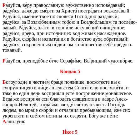
Р
а́дуйся, ве́ру пра­вос­ла́вную му́же­ствен­но ис­по­ве́давый;
ра́дуйся, да́же до сме́рти за Хри­ста́ по­ст­ра́дати воз­же­ла́вый.
Ра́дуйся, име́ние твое́ по сло­ве­си́ Госпо́дню разда́вый;
ра́дуйся, за Возлю́блен­ным тобо́ю и Возлю́бль­шим тя после́до­
ва­вый. Ра́дуйся, зла́то, в горни́ле ис­ку­ше́ний очище́нное;
ра́дуйся, дре́во, при исто́чни­цех вод живы́х на­саж­де́нное.
Ра́дуйся, ско́рби и ис­пы­та́ния в бога́тство ду́ха об­ра­ти́вый;
ра́дуйся, со­кро­ве́нным по́дви­гом ко и́но­че­ству себе́ преду­го­
то́вавый.
Р
а́дуйся, пре­по­до́бне о́тче Се­ра­фи́ме, Вы́риц­кий чу­до­тво́рче.
Конда́к 5
Б
ого­уго́дне в честне́м бра́це пожи́вше, вос­хо­те́сте вы с
супру́жни­цею в ли́це а́нгель­стем Спаси́телю по­слу­жи́ти, и
та́ко во еди́н день вос­прия́ли есте́ по­стри­же́ние мона́ше­ское.
Егда́ же вос­прия́л еси́ бла­го­да́ть свяще́нства в ла́вре Алек­
са́ндро-Не́встей, тогда́ я́ко звез­ду́ све́тлую яви́ тя Госпо́дь
лю́дем, во мра́це ско́рби и отча́яния пре­бы­ва́ющим, е́же сих
укреп­ля́ти и све́том и́стины их озаря́ти, Бо́гу же пе́ти:
А
ллилу́ия.
И́кос 5