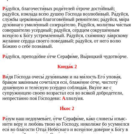
Р
а́дуйся, бла­го­че­сти́вых роди́телей о́троче досто́йный;
ра́дуйся, измла́да все́ю душе́ю Го́спода воз­лю­би́вый. Ра́дуйся,
слу́жбы церко́вныя бла­го­го­ве́йный ревни́телю; ра́дуйся, ми́ра
духо́внаго умиле́нный со­зер­ца́телю. Ра́дуйся, моли́твы чи́стыя
со­вер­ши́телю усе́рдный; ра́дуйся, се́рдцем со­кру­ше́нным
всеце́ло к Бо́гу устрем­ле́нный. Ра́дуйся, схи́мнику ла́вр­ско­му
жела́ние се́рдца сво­е­го́ пове́давый; ра́дуйся, от него́ во́лю
Бо́жию о себе́ позна́вый.
Р
а́дуйся, пре­по­до́бне о́тче Се­ра­фи́ме, Вы́риц­кий чу­до­тво́рче.
Конда́к 2
В
и́дя Го́спода очесы́ духо́вными и на ми́лость Его́ упова́я,
бра́ком зако́нным со­че­та́лся еси́, блаже́нне о́тче, чи­сто­ту́
душе́вную и теле́сную усе́рдно со­блю­да́я. Вку́пе же с
супру́жни­цею свое́ю воз­рас­та́л еси́ во вся́кой доб­ро­де́тели,
непре­ста́нно поя́ Го́спо­де­ви:
А
ллилу́ия.
И́кос 2
Р
а́зум наш недо­уме­ва́ет, о́тче Се­ра­фи́ме, ка́ко сло­ве­сы́ изъ­яс­
ни́ти ве́ру и любо́вь твою́ ко Го́споду, ни­ко­ли́же бо усумне́лся
еси́ во бла́гости Отца́ Небе́снаго и всеце́лое дове́рие к Бо́гу в