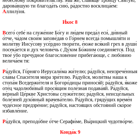
небе́сному по­кро­ви́тель­ству. Мы же, сла́вяще Тро́ицу Святу́ю,
да­ро­ва́вшую ти бла­го­да́ть сию́, ра́дост­но вос­кли­ца́ем:
А
ллилу́ия.
И́кос 8
В
сего́ себе́ на служе́ние Бо́гу и лю́дем преда́л еси́, ди́вный
о́тче, ча́дом свои́м за­по­ве́дав о Го́рнем все­гда́ по­мыш­ля́ти и
моли́тву Иису́сову усе́рдно твори́ти, е́юже вся́кий грех в души́
по­се­ка́ется и дух че­ло­ве́чь с Ду́хом Бо́жиим со­еди­ня́ется. Под
твое́ у́бо пречу́дное бла­го­сло­ве́ние при­бе­га́юще, с любо́вию
ве­ли­ча́ем тя:
Р
а́дуйся, Го́рняго Иеру­са­ли́ма жи́телю; ра́дуйся, неиз­ре­че́нныя
сла́вы Спаси́теля ми́ра зри́телю. Ра́дуйся, моли́твы на́ша к
стопа́м Все­дер­жи́теля и Бо­го­ро́дицы при­но­ся́й; ра́дуйся, я́коже
оте́ц ча­до­лю­би́вый прося́щим поле́зная по­да­ва́яй. Ра́дуйся,
ве́рный Це́ркве Хри­сто́вы служи́телю; ра́дуйся, неис­це́льных
боле́зней духо́вный вра­че­ва́телю. Ра́дуйся, гряду́щих време́н
чуде́сное пред­зре́ние; ра́дуйся, на­стоя́щих об­стоя́ний ско́рое
из­бав­ле́ние.
Р
а́дуйся, пре­по­до́бне о́тче Се­ра­фи́ме, Вы́риц­кий чу­до­тво́рче.
Конда́к 9