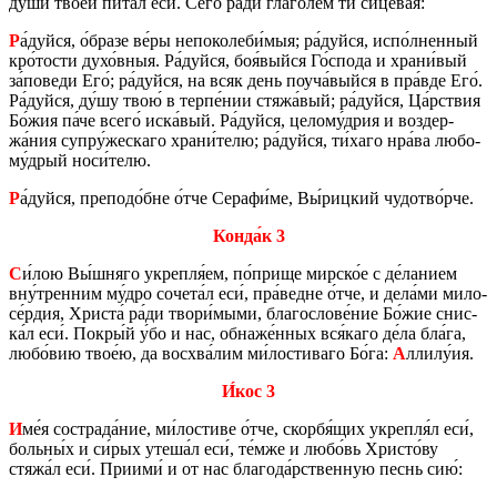
души́ твое́й пита́л еси́. Сего́ ра́ди глаго́лем ти си­це­ва́я:
Р
а́дуйся, о́бразе ве́ры непо­ко­ле­би́мыя; ра́дуйся, испо́лнен­ный
кро́тости духо́вныя. Ра́дуйся, боя́выйся Го́спода и храни́вый
за́по­ве­ди Его́; ра́дуйся, на всяк день поуча́выйся в пра́вде Его́.
Ра́дуйся, ду́шу твою́ в терпе́нии стяжа́вый; ра́дуйся, Ца́рствия
Бо́жия па́че всего́ иска́вый. Ра́дуйся, це­ло­му́дрия и воз­дер­
жа́ния супру́же­ска­го храни́телю; ра́дуйся, ти́хаго нра́ва лю­бо­
му́дрый носи́телю.
Р
а́дуйся, пре­по­до́бне о́тче Се­ра­фи́ме, Вы́риц­кий чу­до­тво́рче.
Конда́к 3
С
и́лою Вы́шняго укреп­ля́ем, по́прище мир­ско́е с де́ла­ни­ем
вну́трен­ним му́дро со­че­та́л еси́, пра́ведне о́тче, и дела́ми ми­ло­
се́рдия, Хри­ста́ ра́ди твори́мыми, бла­го­сло­ве́ние Бо́жие снис­
ка́л еси́. Покры́й у́бо и нас, об­на­же́нных вся́каго де́ла бла́га,
любо́вию твое́ю, да вос­хва́лим ми́ло­сти­ва­го Бо́га:
А
ллилу́ия.
И́кос 3
И
ме́я со­стра­да́ние, ми́ло­сти­ве о́тче, скор­бя́щих укреп­ля́л еси́,
боль­ны́х и си́рых утеша́л еси́, те́мже и любо́вь Хри­сто́ву
стяжа́л еси́. При­и­ми́ и от нас бла­го­да́рствен­ную песнь сию́: