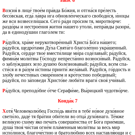
И́кос 6
В
озсия́ в лице́ твое́м пра́вда Бо́жия, и отгна́ся пре́лесть
бесо́вская, егда́ ла́вра и́га об­нов­ле́нче­ска­го сво­бо­ди́ся, и́ноцы
же вси воз­ве­се­ли́шася. Сего́ ра́ди про́сим тя, ми­ро­тво́рче:
раздо́ры и нестрое́ния жития́ на́шего утоли́, непра́вды ра­зо­ри́,
да в еди­но­ду́шии глаго́лем ти:
Р
а́дуйся, хра́ме неру­ко­тво­ре́нный Хри­ста́ Бо́га на́шего;
ра́дуйся, щедро́тами Ду́ха Свята́го бла­го­ле́пно укра́шен­ный.
Ра́дуйся, се́рдце твое́ вме­сти́лище ми́ра соде́лавый; ра́дуйся,
фимиа́м моли́твы Го́споду непре­ста́нно воз­но­си́вый. Ра́дуйся,
о заблу́ждших зело́ душе́ю боле́зно­ва­вый; ра́дуйся, всем спа­
сти́ся и в ра́зум и́стины при­и­ти́ жела́вый. Ра́дуйся, го́рдость и
зло́бу нече­сти́вых смире́нием и кро́то­стию по­бе­ди́вый;
ра́дуйся, по за́по­ве­ди Хри­сто́ве люби́ти враги́ своя́ учи́вый.
Р
а́дуйся, пре­по­до́бне о́тче Се­ра­фи́ме, Вы́риц­кий чу­до­тво́рче.
Конда́к 7
Х
отя́ Че­ло­ве­ко­лю́бец Госпо́дь яви́ти в тебе́ но́вое духо́вное
свети́ло, даде́ тя бра́тии оби́тели во отца́ духо́внаго. Те́мже
вели́кую схи́му я́ко печа́ть со­вер­ше́нства от Бо́га прие́мши,
душа́ твоя́ чи́стая огне́м пла́мен­ныя моли́твы за весь мир
испо́лнися, бла­го­че́стию и бра­то­лю́бию всех на­став­ля́ющи и с