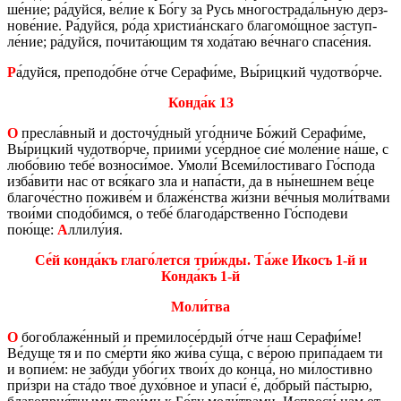
ше́ние; ра́дуйся, ве́лие к Бо́гу за Русь мно­го­стра­да́льную дерз­
но­ве́ние. Ра́дуйся, ро́да хри­стиа́нска­го бла­го­мо́щное за­ступ­
ле́ние; ра́дуйся, по­чи­та́ющим тя хода́таю ве́чнаго спасе́ния.
Р
а́дуйся, пре­по­до́бне о́тче Се­ра­фи́ме, Вы́риц­кий чу­до­тво́рче.
Конда́к 13
О
прес­ла́вный и до­сто­чу́дный уго́дниче Бо́жий Се­ра­фи́ме,
Вы́риц­кий чу­до­тво́рче, при­и­ми́ усе́рдное сие́ моле́ние на́ше, с
любо́вию тебе́ воз­но­си́мое. Умоли́ Всеми́ло­сти­ва­го Го́спода
изба́вити нас от вся́каго зла и напа́сти, да в ны́неш­нем ве́це
бла­го­че́стно по­жи­ве́м и блаже́нства жи́зни ве́чныя моли́твами
твои́ми сподо́бимся, о тебе́ бла­го­да́рствен­но Го́спо­де­ви
пою́ще:
А
ллилу́ия.
Се́й конда́къ глаго́лется три́жды. Та́же Икосъ 1-й и
Конда́къ 1-й
Моли́тва
О
бо­го­бла­же́нный и пре­ми­ло­се́рдый о́тче наш Се­ра­фи́ме!
Ве́дуще тя и по сме́рти я́ко жи́ва су́ща, с ве́рою припа́даем ти
и вопие́м: не забу́ди убо́гих твои́х до конца́, но ми́ло­стив­но
при́зри на ста́до твое́ духо́вное и упаси́ е́, до́брый па́стырю,