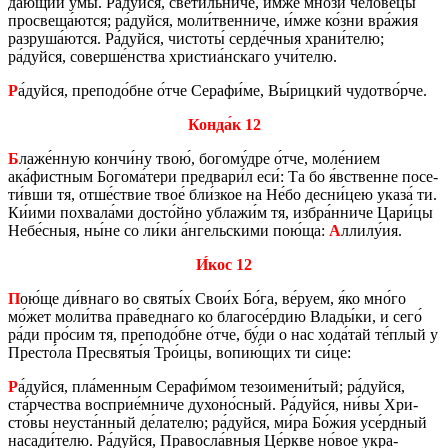
да́ющий умы́. Ра́дуйся, свети́льни­че, и́мже мно́зи че­ло­ве́цы
про­све­ща́ются; ра́дуйся, моли́твен­ни­че, и́мже ко́зни вра́жия
раз­ру­ша́ются. Ра́дуйся, чи­сто­ты́ серде́чныя храни́телю;
ра́дуйся, со­вер­ше́нства хри­стиа́нска­го учи́телю.
Р
а́дуйся, пре­по­до́бне о́тче Се­ра­фи́ме, Вы́риц­кий чу­до­тво́рче.
Конда́к 12
Б
лаже́нную кончи́ну твою́, бо­го­му́дре о́тче, моле́нием
ака́фист­ным Бо­го­ма́тери пред­ва­ри́л еси́: Та бо я́вственне по­се­
ти́вши тя, отше́ствие твое́ бли́зкое на Не́бо десни́цею указа́ ти.
Ки́ими по­хва­ла́ми досто́йно убла­жи́м тя, избра́нниче Цари́цы
Небе́сныя, ны́не со ли́ки а́нгель­ски­ми пою́ща:
А
ллилу́ия.
И́кос 12
П
ою́ще ди́внаго во святы́х Свои́х Бо́га, ве́руем, я́ко мно́го
мо́жет моли́тва пра́вед­на­го ко бла­го­се́рдию Влады́ки, и сего́
ра́ди про́сим тя, пре­по­до́бне о́тче, бу́ди о нас хода́тай те́плый у
Пре­сто́ла Пре­свя­ты́я Тро́ицы, вопию́щих ти си́це:
Р
а́дуйся, пла́мен­ным Се­ра­фи́мом те­зо­име­ни́тый; ра́дуйся,
ста́рче­ства вос­прие́мниче ду­хо­но́сный. Ра́дуйся, ни́вы Хри­
сто́вы неуста́нный де́ла­те­лю; ра́дуйся, ми́ра Бо́жия усе́рдный
на­са­ди́телю. Ра́дуйся, Пра­вос­ла́вныя Це́ркве но́вое укра­