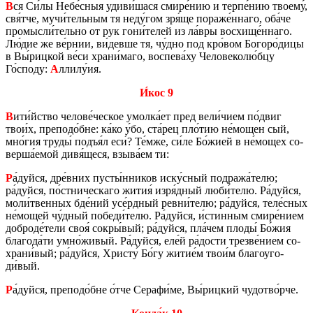
В
ся Си́лы Небе́сныя удиви́шася смире́нию и терпе́нию тво­е­му́,
свя́тче, мучи́тель­ным тя неду́гом зря́ще по­ра­же́ннаго, оба́че
про­мыс­ли́тель­но от рук гони́телей из ла́вры вос­хи­ще́ннаго.
Лю́дие же ве́рнии, ви́девше тя, чу́дно под кро́вом Бо­го­ро́дицы
в Вы́риц­кой ве́си храни́маго, вос­пе­ва́ху Че­ло­ве­ко­лю́бцу
Го́споду:
А
ллилу́ия.
И́кос 9
В
ити́йство че­ло­ве́чес­кое умол­ка́ет пред вели́чием по́двиг
твои́х, пре­по­до́бне: ка́ко у́бо, ста́рец пло́тию не́мощен сый,
мно́гия труды́ подъя́л еси́? Те́мже, си́ле Бо́жией в не́мощех со­
вер­ша́емой дивя́щеся, взыва́ем ти:
Р
а́дуйся, дре́вних пусты́нни­ков иску́сный под­ра­жа́телю;
ра́дуйся, по́стни­че­ска­го жития́ изря́дный люби́телю. Ра́дуйся,
моли́твен­ных бде́ний усе́рдный ревни́телю; ра́дуйся, теле́сных
не́мощей чу́дный по­бе­ди́телю. Ра́дуйся, и́стин­ным смире́нием
доб­ро­де́тели своя́ сокры́вый; ра́дуйся, пла́чем плоды́ Бо́жия
бла­го­да́ти умно́живый. Ра́дуйся, еле́й ра́дости трез­ве́нием со­
хра­ни́вый; ра́дуйся, Хри­сту́ Бо́гу житие́м твои́м бла­го­уго­
ди́вый.
Р
а́дуйся, пре­по­до́бне о́тче Се­ра­фи́ме, Вы́риц­кий чу­до­тво́рче.