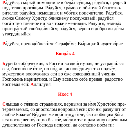
Р
а́дуйся, ско́рый помо́щниче в беда́х су́щим; ра́дуйся, ще́дрый
пода́телю прося́щим. Ра́дуйся, хра́мов и оби́телей бла­го­тво­
ри́телю; ра́дуйся, немощ­ны́х и убо́гих по­пе­чи́телю. Ра́дуйся,
я́коже Са­мо­му́ Хри­сту́, бли́жнему по­слу­жи́вый; ра́дуйся,
бога́тство тле́нное ни во что́же вмени́вый. Ра́дуйся, земны́х
при­ст­ра́стий сво­бо­ди́выйся; ра́дуйся, ве́рою и до́брыми де́лы
утвер­ди́выйся.
Р
а́дуйся, пре­по­до́бне о́тче Се­ра­фи́ме, Вы́риц­кий чу­до­тво́рче.
Конда́к 4
Б
у́ри бо­го­бо́рче­ския, в Росси́и воз­дви́гну­тыя, не устра­ши́лся
еси́, бо­го­но́сне о́тче, но по́двиг ис­по­ве́дни­че­ства подъе́м,
му́же­ством во­ору­жи́лся еси́ во е́же со­вер­ше́нный учени́к
Госпо́день на­ри­ца́тися, и Ему́ всеце́ло себе́ преда́в, ра́дост­но
вос­пе­ва́л еси́:
А
ллилу́ия.
И́кос 4
С
лы́шав о тя́жких стра­да́ниях, ве́рными за и́мя Хри­сто́во пре­
тер­пе­ва́емых, со апо́сто­лом во­про­ша́л еси́: кто ны раз­лу­чи́т от
любве́ Бо́жия? Ве́дуще же вои́стину, о́тче, я́ко лю́бящим Бо́га
вся по­спе­ше­ству́ют во благо́е, мо́лим тя: и нам мно­го­гре́шным
ду­ше­по­ле́зная от Го́спода ис­про­си́, да согла́сно пое́м ти: