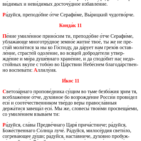
ви́димых и неви́димых до­сто­чу́дное из­бав­ле́ние.
Р
а́дуйся, пре­по­до́бне о́тче Се­ра­фи́ме, Вы́риц­кий чу­до­тво́рче.
Конда́к 11
П
е́ние умиле́нное прино́сим ти, пре­по­до́бне о́тче Се­ра­фи́ме,
убла­жа́юще мно­го­т­ру́дное земно́е житие́ твое́, ты же не пре­
ста́й моли́тися за ны ко Го́споду, да да́рует нам грехо́в остав­
ле́ние, стра­сте́й одоле́ние, во вся́цей доб­ро­де́тели утвер­
жде́ние и ми́ра душе́внаго хране́ние, и да сподо́бит нас недо­
сто́йных вку́пе с тобо́ю во Ца́рствии Небе́снем бла­го­да́рствен­
но вос­пе­ва́ти:
А
ллилу́ия.
И́кос 11
С
ве­то­за́рнаго про­по­ве́дника су́щим во тьме безбо́жия зрим тя,
все­б­ла­же́нне о́тче, духо́вное бо воз­рож­де́ние Росси́и прови́дел
еси́ и сооте́че­ствен­ни­ком тве́рдо ве́ры пра­вос­ла́вныя
держа́тися за­ве­ща́л еси́. Мы же, сло­ве­сы́ твои́ми про­све­ща́еми,
со умиле́нием взыва́ем ти:
Р
а́дуйся, сла́вы Пред­ве́чнаго Царя́ прича́стни­че; ра́дуйся,
Боже́ствен­на­го Со́лнца луче́. Ра́дуйся, ми­ло­се́рдия свети́ло,
со­гре­ва́ющее ду́ши; ра́дуйся, наста́вниче, духо́вно про­буж­