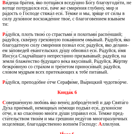
В
и́деша бра́тия, я́ко потща́вся вседу́шно Бо́гу бла­го­уго­ди́ти, не
вотще́ по­тру­ди́лся еси́, па́че же смире́ния глу­би­ну́, мир и
ра́дость о Го́споде стяжа́л еси́. Те́мже и мы, зря́ще от си́лы в
си́лу духо́вное вос­хож­де́ние твое́, с бла­го­го­ве́нием взыва́ем
ти:
Р
а́дуйся, плоть твою́ со страстьми́ и по­хотьми́ распе́нший;
ра́дуйся, скве́рну грехо́вную покая́нием омы́вый. Ра́дуйся, я́ко
бла­го­да́тную си́лу смире́ния позна́л еси́; ра́дуйся, я́ко де́ла­ни­
ем за́по­ве­дей ева́нгель­ских ду́шу об­но­ви́л еси́. Ра́дуйся, и́мя
Иису́са Слад­ча́йшаго непре­ста́нно при­зы­ва́вый; ра́дуйся, на
земли́ блаже́нство бу́ду­ща­го ве́ка вкуси́вый. Ра́дуйся, Же́ртву
без­к­ро́вную со стра́хом и тре́петом при­но­си́вый; ра́дуйся,
сло́вом му́дрым всех при­те­ка́ющих к тебе́ пита́вый.
Р
а́дуйся, пре­по­до́бне о́тче Се­ра­фи́ме, Вы́риц­кий чу­до­тво́рче.
Конда́к 6
С
овер­ше́нную любо́вь я́ко вене́ц доб­ро­де́телей и дар Свята́го
Ду́ха прие́мый, немощ­ны́х не́мощи подъя́л еси́, ду­хо­но́сне
о́тче, и ко спасе́нию мно́ги ду́ши упра́вил еси́. Те́мже пред­
ста́тель­ством твои́м и мы гре́шнии неду́гов мно­го­раз­ли́чных
ис­це­ле́вше, бла­го­да́рствен­но вопие́м Го́споду:
А
ллилу́ия.