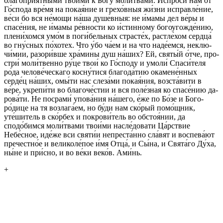
бла­го­прия́тными твои́ми к Бо́гу моли́твами. Ис­про­си́ нам от
Го́спода вре́мя на покая́ние и грехо́вныя жи́зни ис­прав­ле́ние,
ве́си бо вся не́мощи на́ша душе́вныя: не и́мамы дел ве́ры и
спасе́ния, не и́мамы ре́вно­сти ко и́стин­но­му бо­го­уго­жде́нию,
плени́хомся умо́м в поги́бель­ных стра­сте́х, рас­тле́хом серд­ца́
во гну́сных по́хотех. Что у́бо ча́ем и на что наде́емся, неклю­
чи́мии, ра­зо­ри́вше хра́мины душ на́ших? Ей, святы́й о́тче, про­
стри́ моли́твен­но ру́це твои́ ко Го́споду и умоли́ Спаси́теля
ро́да че­ло­ве́чес­ка­го косну́тися бла­го­да́тию ока­мене́нных
серде́ц на́ших, омы́ти нас слеза́ми покая́ния, воз­ста́вити в
ве́ре, укре­пи́ти во бла­го­че́стии и вся поле́зная ко спасе́нию да­
ро­ва́ти. Не по­сра­ми́ упова́ния на́шего, е́же по Бо́зе и Бо­го­
ро́дице на тя воз­ла­га́ем, но бу́ди нам ско́рый помо́щник,
уте́ши­тель в ско́рбех и по­кро­ви́тель во об­стоя́нии, да
сподо́бимся моли́твами твои́ми насле́до­ва­ти Ца́рствие
Небе́сное, иде́же вси святи́и непре­ста́нно сла́вят и вос­пе­ва́ют
пре­чест­но́е и ве­ли­ко­ле́пое и́мя Отца́, и Сы́на, и Свята́го Ду́ха,
ны́не и при́сно, и во ве́ки веко́в. Ами́нь.
+