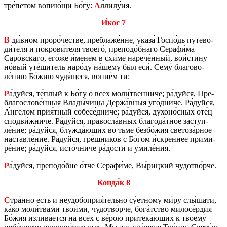
тре́петом вопию́щи Бо́гу:
А
ллилу́ия.
И́кос 7
В
ди́вном проро́че­стве, преб­ла­же́нне, указа́ Госпо́дь пу­те­во­
ди́теля и по­кро­ви́теля тво­е­го́, пре­по­до́бнаго Се­ра­фи́ма
Саро́вска­го, его́же и́менем в схи́ме на­ре­че́нный, вои́стину
но́вый уте́ши­тель наро́ду на́шему был еси́. Сему́ бла­го­во­
ле́нию Бо́жию чудя́щеся, вопие́м ти:
Р
а́дуйся, те́плый к Бо́гу о всех моли́твен­ни­че; ра́дуйся, Пре­
бла­го­сло­ве́нныя Влады́чицы Держа́вныя уго́дниче. Ра́дуйся,
А́нге­лом прия́тный со­бе­се́дниче; ра́дуйся, ду­хо­но́сных оте́ц
спо­дви́жниче. Ра́дуйся, пра­вос­ла́вных бла­го­да́тное за­ступ­
ле́ние; ра́дуйся, блуж­да́ющих во тьме безбо́жия све­то­за́рное
на­став­ле́ние. Ра́дуйся, гре́шни­ков с Бо́гом и́скрен­нее при­ми­
ре́ние; ра́дуйся, исто́чниче ра́дости и умиле́ния.
Р
а́дуйся, пре­по­до́бне о́тче Се­ра­фи́ме, Вы́риц­кий чу­до­тво́рче.
Конда́к 8
С
тра́нно есть и неудо­бо­прия́тель­но су́ет­но­му ми́ру слы́шати,
ка́ко моли́твами твои́ми, чу­до­тво́рче, бога́тство ми­ло­се́рдия
Бо́жия из­ли­ва́ется на всех с ве́рою при­те­ка́ющих к тво­е­му́