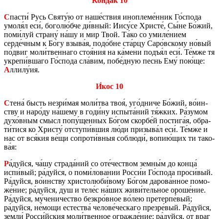
Конда́к 10
С
пасти́ Русь Святу́ю от наше́ствия ино­пле­ме́нник Го́спода
умоля́л еси́, бо­го­лю́бче ди́вный: Иису́се Хри­сте́, Сы́не Бо́жий,
поми́луй стра­ну́ на́шу и мир Твой. Та́ко со умиле́нием
серде́чным к Бо́гу взыва́я, подо́бне ста́рцу Саро́вско­му но́вый
по́двиг моли́твен­на­го стоя́ния на ка́мени подъя́л еси́. Те́мже тя
укре­пи́вшаго Го́спода сла́вим, побе́дную песнь Ему́ пою́ще:
А
ллилу́ия.
И́кос 10
С
тена́ бысть незри́мая моли́тва твоя́, уго́дниче Бо́жий, во́ин­
ству и наро́ду на́шему в годи́ну ис­пы­та́ний тя́жких. Ра́зумом
духо́вным смысл попу́щен­ных Бо́гом скор­бе́й по­сти­га́я, об­ра­
ти́тися ко Хри­сту́ от­сту­пи́вшия лю́ди при­зы­ва́л еси́. Те́мже и
нас от вся́кия ве́щи со­про­ти́вныя со­блю­ди́, вопию́щих ти та­ко­
ва́я:
Р
а́дуйся, ча́шу стра­да́ний со оте́че­ством земны́м до конца́
испи́вый; ра́дуйся, о поми́ло­ва­нии Росси́и Го́спода проси́вый.
Ра́дуйся, во́ин­ству хри­сто­лю­би́вому Бо́гом да­ро­ва́нное по­мо­
же́ние; ра́дуйся, душ и теле́с на́ших живи́тель­ное ороше́ние.
Ра́дуйся, му́че­ни­че­ство без­к­ро́вное во́лею пре­тер­пе́вый;
ра́дуйся, не́мощи есте­ства́ че­ло­ве́чес­ка­го пре­з­ре́вый. Ра́дуйся,
земли́ Росси́йския моли́твен­ное ограж­де́ние; ра́дуйся, от враг