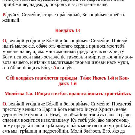
при­бѣ́­жи­ще, на­де́­ждо, по­кро́въ и за­ступле́ніе на́ше.
Р
а́дуй­ся, Си­ме­о́­не, ста́р­че пра́­вед­ный, Бо­го­пріи́м­че пре­бла­
же́н­ный.
Кон­да́къ 13
О
, ве­ли́кій уго́д­ни­че Бо́жій и бо­го­пріи́м­че Си­ме­о́­не! Пріи­ми́
ны́нѣ ма́­лое сіе́, оба́­че отъ чи́­ста­го се́рд­ца при­но­си́­мое тебѣ́
мо­ле́ніе на́ше, и, я́ко мно­го­мо́щ­ный пред­ста́­тель ко Хри­сту́
Бо́гу, ис­про­си́ на́мъ остав­ле́ніе грѣ­хо́въ и ми́р­ную кон­чи́­ну жи­
во­та́ на́­ше­го, и вѣ́ч­ныя мо­ли́­тва­ми тво­и́­ми из­ба́­ви на́съ му́ки,
о тебѣ́ во­пі­ю́­щихъ Бо́гу:
А
лли­лу́ія.
Се́й кон­да́къ гла­го́­лет­ся три́­жды. Та́же Икосъ 1-й и Кон­
да́къ 1-й
Мо­ли́­тва 1-я. Общая о всѣ́хъ пра­во­сла́в­ныхъ хри­стіа́­нѣхъ
О
, ве­ли́кій уго́д­ни­че Бо́жій и бо­го­пріи́м­че Си­ме­о́­не! Пред­стоя́
пре­сто́лу ве­ли́­ка­го Царя́ и Бо́га на́­ше­го Іису́­са Хри­ста́, ве́ліе
дер­зно­ве́ніе и́ма­ши къ Нему́, во объя́тіихъ тво­и́хъ на́­ше­го ра́ди
спа­се́нія но­си́­ти­ся из­во́­лив­ше­му. Къ тебѣ́ у́бо, я́ко мно­го­мо́щ­
но­му пред­ста́­те­лю и крѣ́п­ко­му о на́съ мо­ли́­твен­нику, при­бѣ­га́­
емъ мы́, грѣ́ш­ніи и не­до­сто́й­ніи. Моли́ бла́­гость Его́, я́ко да