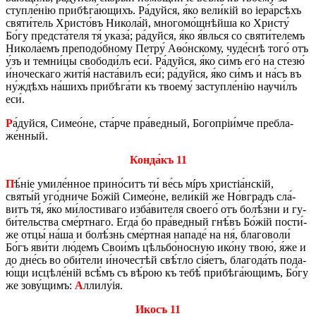
ступле́нію при­бѣ­га́­ю­щихъ. Ра́дуй­ся, я́ко ве­ли́кій во іе­ра́р­сѣхъ
святи́­тель Хри­сто́въ Ни­ко­ла́й, мно­го­мо́щ­нѣй­ша ко Хри­сту́
Бо́гу пред­ста́­теля тя́ ука­за́; ра́дуй­ся, я́ко я́влься со святи́­те­лемъ
Ни­ко­ла́­емъ пре­по­до́б­но­му Пе­тру́ Аѳо́н­ско­му, чу­де́с­нѣ того́ отъ
у́зъ и тем­ни́­цы сво­бо­ди́лъ еси́. Ра́дуй­ся, я́ко си́мъ его́ на сте­зю́
и́но­че­ска­го житія́ на­ста́­вилъ еси́; ра́дуй­ся, я́ко си́мъ и на́съ въ
ну́­ждѣхъ на́­шихъ при­бѣ­га́­ти къ тво­е­му́ за­ступле́нію нау­чи́лъ
еси́.
Р
а́дуй­ся, Си­ме­о́­не, ста́р­че пра́­вед­ный, Бо­го­пріи́м­че пре­бла­
же́н­ный.
Кон­да́къ 11
П
ѣ́ніе уми­ле́н­ное при­но́­ситъ ти́ ве́сь мíръ хри­стіа́н­скій,
святы́й уго́д­ни­че Бо́жій Си­ме­о́­не, ве­ли́кій же Но́в­градъ сла́­
витъ тя́, я́ко ми́­ло­сти­ва­го из­ба́­ви­теля сво­е­го́ отъ бо­лѣ́­зни и гу­
би́­тель­ства сме́рт­на­го. Егда́ бо пра́­вед­ный гнѣ́въ Бо́жій по­сти́­
же отцы́ на́ша и бо­лѣ́знь сме́рт­ная на­па­де́ на ня́, бла­го­во­ли́
Бо́гъ яви́ти лю́­демъ Сво­и́мъ цѣль­бо́­носную ико́ну твою́, я́же и
до дне́сь во оби́­те­ли и́но­че­стѣй свѣ́т­ло сія́етъ, бла­го­да́ть по­да­
ю́­щи ис­цѣ­ле́ній всѣ́мъ съ вѣ́­рою къ тебѣ́ при­бѣ­га́­ю­щимъ, Бо́гу
же зо­ву́­щимъ:
А
лли­лу́ія.
Икосъ 11