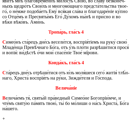
яви́тъ мнѣ́ бла­го­вре́­мен­нѣ ми́­лость Свою́, во сла́ву без­ко­не́ч­
ныхъ ще­дро́тъ Сво­и́хъ и мно­го­мо́щ­на­го пред­ста́­тель­ства тво­е­
го́, о не́м­же по­до­ба́­етъ Ему́ вся́кая сла́­ва и бла­го­да­ре́ніе ку́п­но
со Отце́мъ и Пресвяты́мъ Его́ Ду́­хомъ ны́нѣ и при́­сно и во
вѣ́ки вѣ­ко́въ. Ами́нь.
Тро­па́рь, гла́съ 4
С
име­о́нъ ста́­рецъ дне́сь ве­се­ли́т­ся, вос­прія́тіемъ на руку́ свою́
Мла­де́н­ца Пре­вѣ́ч­на­го Бо́га, отъ у́зъ пло́­ти раз­рѣ­ши́­ти­ся прося́
и вопія́: ви́­дѣ­стѣ о́чи мои́ спа­се́ніе Твое́ мíрови.
Кон­да́къ, гла́съ 4
С
та́­рецъ дне́сь отрѣ­ши́­ти­ся отъ ю́зъ моля́шеся сего́ житія́ тлѣ́н­
на­го, Хри­ста́ вос­прія́тъ на ру́ки, Зи­жди́­теля и Го́­спо­да.
Ве­ли­ча́­ніе
В
ели­ча́­емъ тя́, святы́й пра́­вед­ный Си­ме­о́­не Бо­го­пріи́м­че, и
чте́мъ святу́ю па́мять твою́, ты́ бо мо́­ли­ши о на́съ Хри­ста́, Бо́га
на́­ше­го.
+