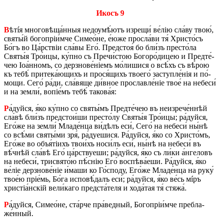
Икосъ 9
В
ѣтíя мно­го­вѣ­ща́н­ныя не­доу­мѣ́­ютъ из­ре­щи́ ве́лію сла́ву твою́,
святы́й бо­го­пріи́м­че Си­ме­о́­не, е́юже про­сла́­ви тя́ Хри­сто́съ
Бо́гъ во Ца́рствіи сла́­вы Его́. Пред­стоя́ бо бли́зъ пре­сто́­ла
Святы́я Тро́­и­цы, ку́п­но съ Пре­чи́­стою Бо­го­ро́­ди­цею и Пред­те́­
чею Іо­а́н­номъ, со дер­зно­ве́ніемъ мо́­ли­ши­ся о всѣ́хъ съ вѣ́­рою
къ тебѣ́ при­те­ка́­ю­щихъ и прося́щихъ тво­е­го́ за­ступле́нія и по́­
мо­щи. Сего́ ра́ди, сла́вяще ди́в­ное про­слав­ле́ніе твое́ на не­бе­си́
и на зе­мли́, во­піе́мъ тебѣ́ та­ко­ва́я:
Р
а́дуй­ся, я́ко ку́п­но со святы́мъ Пред­те́­чею въ не­из­ре­че́н­нѣй
сла́­вѣ бли́зъ пред­сто­и́­ши пре­сто́лу Святы́я Тро́­и­цы; ра́дуй­ся,
Его́­же на зе­мли́ Мла­де́н­ца ви́­дѣлъ еси́, Сего́ на не­бе­си́ ны́нѣ
со всѣ́­ми святы́ми зря́, ра́дуе­ши­ся. Ра́дуй­ся, я́ко со Хри­сто́мъ,
Его́­же во объя́тіихъ тво­и́хъ но­си́лъ еси́, ны́нѣ на не­бе­си́ въ
вѣ́ч­нѣй сла́­вѣ Его́ ца́рствуе­ши; ра́дуй­ся, я́ко съ ли́ки а́н­ге­ловъ
на не­бе­си́, трисвято́ю пѣ́снію Его́ вос­пѣ­ва́­е­ши. Ра́дуй­ся, я́ко
ве́ліе дер­зно­ве́ніе и́ма­ши ко Го́­спо­ду, Его́­же Мла­де́н­ца на руку́
тво­е́ю прі­е́мь, Бо́га ис­по­вѣ́­далъ еси́; ра́дуй­ся, я́ко ве́сь мíръ
хри­стіа́н­скій ве­ли́­ка­го пред­ста́­теля и хо­да́­тая тя́ стяжа́.
Р
а́дуй­ся, Си­ме­о́­не, ста́р­че пра́­вед­ный, Бо­го­пріи́м­че пре­бла­
же́н­ный.