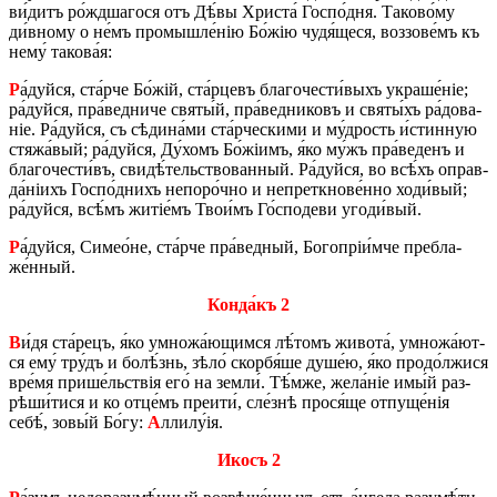
ви́­дитъ ро́жд­ша­го­ся отъ Дѣ́вы Хри­ста́ Го­спо́д­ня. Та­ко­во́му
ди́в­но­му о не́мъ про­мыш­ле́нію Бо́жію чудя́щеся, воз­зо­ве́мъ къ
нему́ та­ко­ва́я:
Р
а́дуй­ся, ста́р­че Бо́жій, ста́рцевъ бла­го­че­сти́­выхъ укра­ше́ніе;
ра́дуй­ся, пра́­вед­ни­че святы́й, пра́­вед­ни­ковъ и святы́хъ ра́­до­ва­
ніе. Ра́дуй­ся, съ сѣ­ди­на́­ми ста́р­че­ски­ми и му́­дрость и́стин­ную
стяжа́­вый; ра́дуй­ся, Ду́­хомъ Бо́жіимъ, я́ко му́жъ пра́­ве­денъ и
бла­го­че­сти́въ, сви­дѣ́­тель­ство­ван­ный. Ра́дуй­ся, во всѣ́хъ оправ­
да́ніихъ Го­спо́д­нихъ не­по­ро́ч­но и не­пре­ткно­ве́н­но хо­ди́­вый;
ра́дуй­ся, всѣ́мъ жи­тіе́мъ Тво­и́мъ Го́­спо­де­ви уго­ди́­вый.
Р
а́дуй­ся, Си­ме­о́­не, ста́р­че пра́­вед­ный, Бо­го­пріи́м­че пре­бла­
же́н­ный.
Кон­да́къ 2
В
и́дя ста́­рецъ, я́ко умно­жа́­ю­щим­ся лѣ́­томъ жи­во­та́, умно­жа́­ют­
ся ему́ тру́дъ и бо­лѣ́знь, зѣло́ скорбя́шe ду­ше́ю, я́ко про­до́лжи­ся
вре́мя при­ше́ль­ствія его́ на зе­мли́. Тѣ́м­же, же­ла́ніе имы́й раз­
рѣ­ши́­ти­ся и ко отце́мъ пре­и­ти́, сле́з­нѣ прося́ще отпу­ще́нія
себѣ́, зо­вы́й Бо́гу:
А
лли­лу́ія.
Икосъ 2