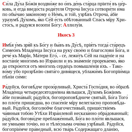
С
и́ла Ду́ха Бо́жія воз­дви́­же во о́нъ де́нь ста́р­ца пріи­ти́ въ це́р­
ковь, и егда́ вве­до́­ста ро­ди́­теля Отро­ча́ Іису́­са со­тво­ри́­ти и́ма
по обы́­чаю за­ко́н­но­му о Не́мъ, и то́й, узрѣ́въ Отро­ча́, а́біе
уразу­мѣ́ Ду́­хомъ, я́ко Се́й е́сть обѣ­то­ва́н­ный Спа́съ мíру Хри­
сто́съ, и ра́дуяся во­зо­пи́ Бо́гу:
А
лли­лу́ія.
Икосъ 3
И
мѣ́я у́мъ зря́й къ Бо́гу и бы́въ въ Ду́сѣ, прія́тъ то­гда́ ста́­рецъ
Си­ме­о́нъ Мла­де́н­ца Іису́­са на руку́ сво­е́ю и бла­го­сло­ви́ Бо́га, и
рече́ къ Марíи, Ма́­те­ри Его́, - се́, ле­жи́тъ Се́й на па­де́ніе и на
во­ста́ніе мно́­гимъ во Изра́­и­ли и въ зна́­ме­ніе про­ре­ка́­е­мо, я́ко
да от­кро́­ют­ся отъ мно́­гихъ сер­де́цъ по­мыш­ле́нія и́хъ. - Та­ко­
во́му у́бо про­зрѣ́­нію свята́го дивя́щеся, убла­жи́мъ Бо­го­пріи́мца
пѣ́ніи си́ми:
Р
а́дуй­ся, бо­го­вѣ́д­че про­зо́р­ли­вый, Хри­ста́ Го­спо́д­ня, во о́бра­зѣ
Мла­де́н­ца че­ты­ре­де­сято­дне́в­на я́вль­ша­ся, Ду́­хомъ Бо́жіимъ
а́біе по­зна́­вый; ра́дуй­ся, бо­го­про­по­вѣ́д­ни­че святы́й, Бо́га Того́
во пло́­ти при­ше́д­ша, во спа­се́ніе мíру ве­ле­гла́с­но про­по­вѣ́­да­
вый. Ра́дуй­ся, бо­го­лю́б­че бла­го­че­сти́­вый, при­ше́­ствіемъ
ча́янныя то­бо́ю Утѣ́­хи Изра́­и­ле­вой не­ска­за́н­но обра́­до­ван­ный;
ра́дуй­ся, бо­го­ви́д­че пре­бла­же́н­ный, Бо́га во пло́­ти я́вль­ша­ся,
не у́м­ны­ми то́­чію, но и тѣ­ле́с­ны­ма очи́­ма узрѣ́­вый. Ра́дуй­ся,
бо­го­пріи́м­че пра́­вед­ный, всю́ тва́рь Со­дер­жа́­ща­го дла́нію,