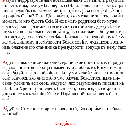
Р
а́зумъ не­до­разу­мѣ́н­ный воз­вѣ­ще́н­ныхъ отъ а́н­ге­ла разу­мѣ́­ти
ста́­рецъ ища́, не­доу­мѣ­ва́­ше, въ себѣ́ гла­го́­ля: что́ сіе́ е́сть стра́н­
ное и не­у­до́бь ска­зу́­е­мое та́­ин­ство, я́ко Дѣ́ва во чре́­вѣ за́ч­нетъ
и ро­ди́тъ Сы́на? Егда́ Дѣ́ва чи́­ста, я́ко му́жа не зна́­етъ, ро­ди́­ти
мо́­жетъ, и кто́ бу́­детъ Се́й, Иже и́мать ро­ди́­ти­ся безъ му́жа,
Сы́нъ Дѣ́вы? Па́че же и па́че ис­пы­ту́я пи­са́ній, уразу­мѣ́ отъ
ни́хъ ве́лію сію́ бла­го­че́­стія та́й­ну, я́ко по­до­ба́­етъ Бо́гу яви́­ти­ся
во пло́­ти, да спа­се́тъ че­ло­вѣ́­ка, Бо́­гомъ же и че­ло­вѣ́­комъ. Тѣ́м­
же мы́, ди́в­но­му пре­му́­дро­сти Бо́жія со­вѣ́ту чудя́щеся, вос­по­
и́мъ бла­же́н­на­го ста­и́н­ни­ка пре­му́­дро­сти, зо­ву́­ще къ нему́ та­ко­
ва́я:
Р
а́дуй­ся, я́ко свято́ю жи́знію се́рд­це твое́ очи́­стилъ еси́; ра́дуй­
ся, я́ко чи­сто­то́ю се́рд­ца пла́­мен­ную лю­бо́вь къ Бо́гу стяжа́лъ
еси́. Ра́дуй­ся, я́ко лю­бо́­вію къ Бо́гу у́мъ тво́й чи́стъ со­тво­ри́лъ
еси́; ра́дуй­ся, я́ко чи­сто­то́ю ума́ ра́зумъ Бо­же́­ствен­ныхъ пи­
са́ній уясни́лъ еси́ себѣ́. Ра́дуй­ся, я́ко разу­мѣ́ніемъ пи­са́ній къ
вѣ́рѣ во Хри­ста́ при­ве­де́нъ бы́лъ еси́; ра́дуй­ся, я́ко вѣ́­рою и
упо­ва́ніемъ къ ча́янію Утѣ́­хи Изра́­и­ле­вой на­ста́в­ленъ бы́лъ
еси́.
Р
а́дуй­ся, Си­ме­о́­не, ста́р­че пра́­вед­ный, Бо­го­пріи́м­че пре­бла­
же́н­ный.
Кон­да́къ 3