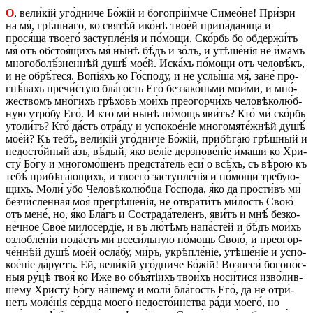
О
, ве­ли́кій уго́д­ни­че Бо́жій и бо­го­пріи́м­че Си­ме­о́­не! При́­зри
на мя́, грѣ́ш­на­го, ко святѣ́й ико́­нѣ тво­е́й при­па́­да­ю­ща и
прося́ща тво­е­го́ за­ступле́нія и по́­мо­щи. Ско́рбь бо об­дер­жи́тъ
мя́ отъ обстоя́щихъ мя́ ны́нѣ бѣ́дъ и зо́лъ, и утѣ­ше́нія не и́мамъ
мно­го­бо­лѣ́­знен­нѣй душѣ́ мое́й. Иска́хъ по́­мо­щи отъ че­ло­вѣ́къ,
и не обрѣ́­те­ся. Вопія́хъ ко Го́­спо­ду, и не услы́­ша мя́, зане́ про­
гнѣ́­вахъ пре­чи́­стую бла́­гость Его́ без­за­ко́нь­ми мо­и́­ми, и мно́­
же­ствомъ мно́­гихъ грѣ­хо́въ мо­и́хъ пре­о­гор­чи́хъ че­ло­вѣ­ко­лю́б­
ную утро́бу Его́. И кто́ ми́ ны́нѣ по́­мощь яви́тъ? Кто́ ми́ ско́рбь
уто­ли́тъ? Кто́ да́стъ отра́ду и ус­по­ко­е́­ніе мно­го­мяте́ж­нѣй душѣ́
мое́й? Къ тебѣ́, ве­ли́кій уго́д­ни­че Бо́жій, при­бѣ­га́ю грѣ́ш­ный и
не­до­сто́й­ный а́зъ, вѣ́­дый, я́ко ве́ліе дер­зно­ве́ніе и́ма­ши ко Хри­
сту́ Бо́гу и мно­го­мо́­щенъ пред­ста́­тель еси́ о всѣ́хъ, съ вѣ́­рою къ
тебѣ́ при­бѣ­га́­ю­щихъ, и тво­е­го́ за­ступле́нія и по́­мо­щи тре́бу­ю­
щихъ. Моли́ у́бо Че­ло­вѣ­ко­лю́б­ца Го́­спо­да, я́ко да про­сти́въ ми́
без­чи́­слен­ная моя́ пре­грѣ­ше́нія, не отвра­ти́тъ ми́­лость Свою́
отъ мене́, но, я́ко Бла́гъ и Со­стра­да́­те­ленъ, яви́тъ и мнѣ́ без­ко­
не́ч­ное Свое́ ми­ло­се́р­діе, и въ лю́тѣмъ на­па́­стей и бѣ́дъ мо­и́хъ
оз­ло­бле́ніи по­да́стъ ми́ все­си́ль­ную по́­мощь Свою́, и пре­о­гор­
че́н­нѣй душѣ́ мое́й осла́бу, ми́ръ, укрѣп­ле́ніе, утѣ­ше́ніе и ус­по­
ко­е́­ніе да́руетъ. Ей, ве­ли́кій уго́д­ни­че Бо́жій! Воз­не­си́ бо­го­но́с­
ныя ру́цѣ твоя́ ко Иже во объя́тіихъ тво­и́хъ но­си́­ти­ся из­во́­лив­
ше­му Хри­сту́ Бо́гу на́­шему и моли́ бла́­гость Его́, да не отри́­
нетъ мо­ле́нія се́рд­ца мо­е­го́ не­до­сто́­ин­ства ра́ди мо­е­го́, но