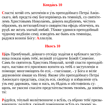
Кон­да́къ 10
С
па­сти́ хотя́й отъ за­то­че́нія и у́зъ пре­по­до́б­на­го Пе­тра́ Аѳо́н­
ска­го, я́вѣ пред­ста́ ему́ Бо­го­пріи́­мецъ въ тем­ни́­цѣ, со святи́­те­
лемъ Хри­сто́­вымъ Ни­ко­ла́­емъ, ди́­венъ ви­дѣ́­ніемъ, че́­стенъ
о́бра­зомъ, въ ве­тхо­за­вѣ́т­на­го свяще́н­ства ефо́дъ об­ле­че́нъ, въ
руцѣ́ же же́злъ зла­ты́й имѣ́яй. Тѣ́м­же уди­ви́ся пре­по­до́б­ный
чу́д­но­му ви­дѣ́­нію сему́, из­ве­де́нъ же бы́въ изъ тем­ни́­цы,
ра́дуяся во­зо­пи́ Бо́гу:
А
лли­лу́ія.
Икосъ 10
Ц
а́рь Пре­вѣ́ч­ный, ди́в­на­го от­сю́­ду хо­да́­тая и крѣ́п­ка­го за­сту́п­
ни­ка по­ка­за́ на́мъ тебе́, ве­ли́кій уго́д­ни­че Бо́жій Си­ме­о́­не.
Са́мъ бо святи́­тель Хри­сто́въ Ни­ко­ла́й, хотя́й спа­сти́ пре­по­до́б­
на­го, на­ста́­ви его́ при­ле́ж­но во­пи́­ти къ тебѣ́ о за­ступле́ніи и
по́­мо­щи: мно­го­мо́­щенъ бо еси́, - гла­го́­ла­ше, - у Бо́га и ве́ліе
дер­зно­ве́ніе и́ма­ше къ Нему́. Якоже у́бо пре­по­до́б­на­го Пе­тра́
Аѳо́н­ска­го пред­ста́въ, спа́слъ еси́, сво­бо́ду и из­ба­вле́ніе отъ
у́зъ ему́ да­ро­ва́въ, та́ко и на́съ, въ бѣ­да́хъ и обстоя́ніихъ су́­
щихъ, не укос­ни́ спа­са́­ти пред­ста́­тель­ствомъ тво­и́мъ, да зо­ве́мъ
ти́:
Р
а́дуй­ся, те́­плый мо­ли́­твен­ни­че о всѣ́хъ, съ вѣ́­рою тебе́ при­зы­
ва́­ю­щихъ; ра́дуй­ся, ско́­рый по­мо́щ­ни­че всѣ́хъ къ тво­е­му́ за­