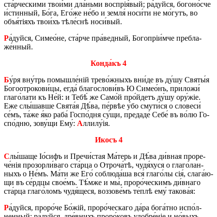
ста́р­че­ски­ми тво­и́­ми дла́нь­ми вос­прія́вый; ра́дуй­ся, бо­го­но́с­че
и́стин­ный, Бо́га, Его́­же не́бо и земля́ но­си́­ти не мо́гутъ, во
объя́тіяхъ тво­и́хъ тѣ­ле́с­нѣ но­си́­вый.
Р
а́дуй­ся, Си­ме­о́­не, ста́р­че пра́­вед­ный, Бо­го­пріи́м­че пре­бла­
же́н­ный.
Кон­да́къ 4
Б
у́ря вну́трь по­мыш­ле́ній тре­во́ж­ныхъ вни́­де въ ду́шу Святы́я
Бо­го­о­тро­ко­ви́­цы, егда́ бла­го­сло­ви́въ Ю Си­ме­о́нъ, при­ло­жи́
гла­го́­ла­ти къ Не́й: и Тебѣ́ же Са­мо́й про́й­детъ ду́шу ору́жіе.
Еже слы́­шав­ше Свята́я Дѣ́ва, пе́р­вѣе у́бо смути́­ся о сло­ве­си́
се́мъ, та́же я́ко раба́ Го­спо́д­ня су́щи, пре­да­де́ Себе́ въ во́лю Го­
спо́д­ню, зо­ву́­щи Ему́:
А
лли­лу́ія.
Икосъ 4
С
лы́­ша­ще Іо́­сифъ и Пре­чи́­стая Ма́­терь и Дѣ́ва ди́в­ная про­ре­
че́нія про­зор­ли́­ва­го ста́р­ца о Отро­ча́­тѣ, чудя́хуся о гла­го́­лан­
ныхъ о Не́мъ. Ма́ти же Его́ со­блю­да́­ша вся́ гла­го́­лы сія́, сла­га́­ю­
щи въ се́рд­цы сво­е́мъ. Тѣ́м­же и мы́, про­ро́­че­скимъ ди́в­на­го
ста́р­ца гла­го́­ломъ чудя́щеся, воз­зо­ве́мъ те́­плѣ ему́ та­ко­ва́я:
Р
а́дуй­ся, про­ро́­че Бо́жій, про­ро́­че­ска­го да́ра бо­га́т­но ис­по́л­
нен­ный; ра́дуй­ся, дре́в­нихъ про­ро́­ковъ удо­бре́ніе и но́­выхъ