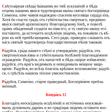
С
вѣ­то­за́р­ная свѣ­ща́ бы́в­шимъ во тмѣ́ иску­ше́ній и бѣ́дъ
отце́мъ на́­шимъ яви́ся чу­до­тво́р­ная ико́­на свята́го бо­го­пріи́мца
Си­ме­о́­на, па́че ча́янія на­де́­ждею спа­се́нія веселя́щи серд­ца́ и́хъ.
Хотя́ бо спа­сти́ гра́дъ отъ гу­би́­тель­ства сме́рт­на­го, пре­ди́в­но
яви́ся святы́й ар­хіе­пи́­ско­пу Нов­го­ро́д­ско­му Іо́нѣ, и по­ве­лѣ́
хра́мъ обы́­ден­ный со­зда́­ти во и́мя его́, и ту́ святу́ю ико́ну его́
по­ста́­ви­ти, да исто­ча́­етъ ис­цѣ­ле́нія лю́­демъ, въ покая́ніи съ вѣ́­
рою къ не́й при­бѣ­га́­ю­щимъ. Сего́ ра́ди, пра́­вед­но слы́­шитъ отъ
на́съ святы́й чу­до­тво́­рецъ бла­го­да́р­ствен­ная пѣ́нія та­ко­ва́я:
Р
а́дуй­ся, гра́­да на́­ше­го стѣ­но́ и утвер­жде́ніе; ра́дуй­ся, отъ
смер­то­но́с­ныя я́звы и гу­би́­тель­ныхъ бо­лѣ́­зней бла­го­на­де́ж­ное
огра­жде́ніе. Ра́дуй­ся, отъ на­па́­стей и бѣ́дъ ско́­рое из­ба­вле́ніе;
ра́дуй­ся, отъ вра́гъ ви́­ди­мыхъ и не­ви́­ди­мыхъ мо́щ­ное за­щи­
ще́ніе. Ра́дуй­ся, во всѣ́хъ бла­ги́хъ крѣ́п­кое вспо­мо­же́ніе; ра́дуй­
ся, о грѣ­сѣ́хъ на́­шихъ те́­плое уми­ло­стив­ле́ніе.
Р
а́дуй­ся, Си­ме­о́­не, ста́р­че пра́­вед­ный, Бо­го­пріи́м­че пре­бла­
же́н­ный.
Кон­да́къ 12
Б
ла­го­да́ть не­о­ску́д­ныхъ ис­цѣ­ле́ній и исто́ч­никъ неизсяка́­е­
мыхъ ду­хо́в­ныхъ да­ро́въ и во гряду́щая лю́­демъ оста́­ви­ти вос­