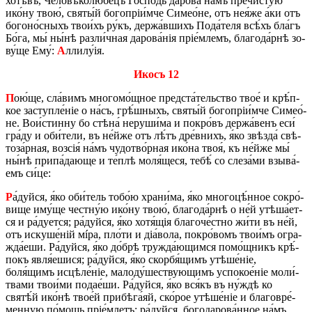
хо­тѣ́въ, Че­ло­вѣ­ко­лю́­бецъ Го­спо́дь да­ро­ва́ на́мъ пре­чи́­стую
ико́ну твою́, святы́й бо­го­пріи́м­че Си­ме­о́­не, отъ нея́же а́ки отъ
бо­го­но́с­ныхъ тво­и́хъ ру́къ, дер­жа́в­шихъ По­да́­теля всѣ́хъ бла́гъ
Бо́га, мы́ ны́нѣ раз­ли́ч­ная да­ро­ва́нія пріе́м­лемъ, бла­го­да́р­нѣ зо­
ву́­ще Ему́:
А
лли­лу́ія.
Икосъ 12
П
ою́ще, сла́­вимъ мно­го­мо́щ­ное пред­ста́­тель­ство твое́ и крѣ́п­
кое за­ступле́ніе о на́съ, грѣ́ш­ныхъ, святы́й бо­го­пріи́м­че Си­ме­о́­
не. Во­и́­стин­ну бо стѣ­на́ не­ру­ши́­ма и по­кро́въ дер­жа́­венъ еси́
гра́ду и оби́­те­ли, въ не́й­же отъ лѣ́тъ дре́в­нихъ, я́ко звѣз­да́ свѣ­
то­за́р­ная, возсія́ на́мъ чу­до­тво́р­ная ико́­на твоя́, къ не́й­же мы́
ны́нѣ при­па́­да­ю­ще и те́­плѣ моля́щеся, тебѣ́ со сле­за́­ми взы­ва́­
емъ си́це:
Р
а́дуй­ся, я́ко оби́­тель то­бо́ю хра­ни́­ма, я́ко мно­го­цѣ́н­ное со­кро́­
ви­ще иму́­ще чест­ну́ю ико́ну твою́, бла­го­да́р­нѣ о не́й утѣ­ша́­ет­
ся и ра́дует­ся; ра́дуй­ся, я́ко хотя́щія бла­го­че́ст­но жи́ти въ не́й,
отъ иску­ше́ній мíра, пло́­ти и діа́­во­ла, по­кро́­вомъ тво­и́мъ огра­
жда́­е­ши. Ра́дуй­ся, я́ко до́­брѣ тру­жда́­ю­щим­ся по­мо́щ­никъ крѣ́­
покъ явля́ешися; ра́дуй­ся, я́ко скорбя́щимъ утѣ­ше́ніе,
боля́щимъ ис­цѣ­ле́ніе, ма­ло­ду́­ше­ствую­щимъ ус­по­ко­е́­ніе мо­ли́­
тва­ми тво­и́­ми по­да­е́­ши. Ра́дуй­ся, я́ко вся́къ въ ну́­ждѣ ко
святѣ́й ико́­нѣ тво­е́й при­бѣ­га́яй, ско́­рое утѣ­ше́ніе и бла­го­вре́­
мен­ную по́­мощь пріе́м­летъ; ра́дуй­ся, бо­го­да­ро­ва́н­ное на́мъ