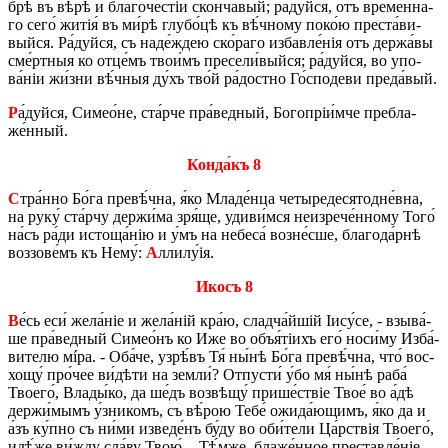
брѣ въ вѣ́рѣ и бла­го­че́­стіи скон­ча́­вый; ра́дуй­ся, отъ вре́­мен­на­
го сего́ житія́ въ ми́рѣ глу­бо́­цѣ къ вѣ́ч­ному по­ко́ю пре­ста́­ви­
вый­ся. Ра́дуй­ся, съ на­де́­ждею ско́­ра­го из­ба­вле́нія отъ дер­жа́­вы
сме́рт­ныя ко отце́мъ тво­и́мъ пре­се­ли́­вый­ся; ра́дуй­ся, во упо­
ва́ніи жи́­зни вѣ́ч­ныя ду́хъ тво́й ра́­дост­но Го́­спо­де­ви пре­да́­вый.
Р
а́дуй­ся, Си­ме­о́­не, ста́р­че пра́­вед­ный, Бо­го­пріи́м­че пре­бла­
же́н­ный.
Кон­да́къ 8
С
тра́н­но Бо́га пре­вѣ́ч­на, я́ко Мла­де́н­ца че­ты­ре­де­сято­дне́в­на,
на руку́ ста́р­чу дер­жи́­ма зря́ще, уди­ви́м­ся не­из­ре­че́н­но­му Того́
на́съ ра́ди исто­ща́нію и у́мъ на не­бе­са́ воз­не́с­ше, бла­го­да́р­нѣ
воз­зо­ве́мъ къ Нему́:
А
лли­лу́ія.
Икосъ 8
В
е́сь еси́ же­ла́ніе и же­ла́ній кра́ю, слад­ча́й­шій Іису́­се, - взы­ва́­
ше пра́­вед­ный Си­ме­о́нъ ко Иже во объя́тіихъ его́ но­си́му Из­ба́­
ви­те­лю мíра. - Оба́­че, узрѣ́въ Тя́ ны́нѣ Бо́га пре­вѣ́ч­на, что́ вос­
хо­щу́ про́­чее ви́­дѣ­ти на зе­мли́? Отпу­сти́ у́бо мя́ ны́нѣ раба́
Тво­е­го́, Вла­ды́­ко, да ше́дъ воз­вѣ­щу́ при­ше́­ствіе Твое́ во а́дѣ
дер­жи́­мымъ у́з­ни­комъ, съ вѣ́­рою Тебе́ ожи­да́­ю­щимъ, я́ко да и
а́зъ ку́п­но съ ни́ми из­ве­де́нъ бу́ду во оби́­те­ли Ца́рствія Тво­е­го́,
идѣ́­же ви́­жду сла́ву Твою́. - Тѣ́м­же, бла­же́н­ное пре­став­ле́ніе