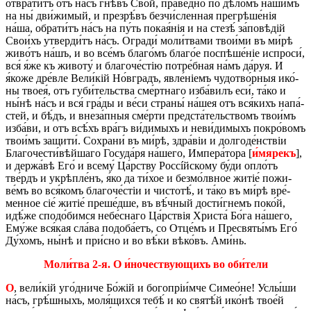
отвра­ти́тъ отъ на́съ гнѣ́въ Сво́й, пра́­вед­но по дѣ­ло́мъ на́­шимъ
на ны́ дви́­жи­мый, и пре­зрѣ́въ без­чи́­слен­ная пре­грѣ­ше́нія
на́ша, обра­ти́тъ на́съ на пу́ть покая́нія и на сте­зѣ́ за́­по­вѣдій
Сво­и́хъ утвер­ди́тъ на́съ. Огра­ди́ мо­ли́­тва­ми тво­и́­ми въ ми́рѣ
жи­во́тъ на́шъ, и во все́мъ бла­го́мъ бла­го́е по­спѣ­ше́ніе ис­про­си́,
вся́ я́же къ жи­во­ту́ и бла­го­че́­стію по­тре́б­ная на́мъ да́руя. И
я́коже дре́в­ле Ве­ли́кій Но́в­градъ, явле́ніемъ чу­до­тво́р­ныя ико́­
ны твоея́, отъ гу­би́­тель­ства сме́рт­на­го из­ба́­вилъ еси́, та́ко и
ны́нѣ на́съ и вся́ гра́­ды и ве́си стра­ны́ на́шея отъ вся́кихъ на­па́­
стей, и бѣ́дъ, и вне­за́п­ныя сме́р­ти пред­ста́­тель­ствомъ тво­и́мъ
из­ба́­ви, и отъ всѣ́хъ вра́гъ ви́­ди­мыхъ и не­ви́­ди­мыхъ по­кро́­вомъ
тво­и́мъ за­щи­ти́. Со­хра­ни́ въ ми́рѣ, здра́­віи и дол­го­де́н­ствіи
Бла­го­че­сти́­вѣй­ша­го Го­су­да́ря на́­ше­го, Импе­ра́­то­ра [
и́мярекъ
],
и дер­жа́­вѣ Его́ и все­му́ Ца́рству Россíйско­му бу́ди опло́тъ
тве́рдъ и укрѣп­ле́нъ, я́ко да ти́­хое и без­мо́лв­ное жи­тіе́ по­жи­
ве́мъ во вся́комъ бла­го­че́­стіи и чи­сто­тѣ́, и та́ко въ ми́рѣ вре́­
мен­ное сіе́ жи­тіе́ пре­ше́д­ше, въ вѣ́ч­ный до­сти́г­немъ по­ко́й,
идѣ́­же спо­до́­бим­ся не­бе́с­на­го Ца́рствія Хри­ста́ Бо́га на́­ше­го,
Ему́­же вся́кая сла́­ва по­до­ба́­етъ, со Отце́мъ и Пресвяты́мъ Его́
Ду́­хомъ, ны́нѣ и при́­сно и во вѣ́ки вѣ­ко́въ. Ами́нь.
Мо­ли́­тва 2-я. О и́но­че­ству­ю­щихъ во оби́­те­ли
О
, ве­ли́кій уго́д­ни­че Бо́жій и бо­го­пріи́м­че Си­ме­о́­не! Услы́­ши
на́съ, грѣ́ш­ныхъ, моля́щихся тебѣ́ и ко святѣ́й ико́­нѣ тво­е́й