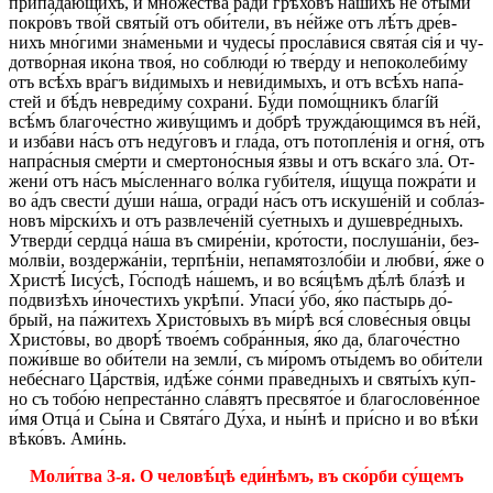
при­па́­да­ю­щихъ, и мно́­же­ства ра́ди грѣ­хо́въ на́­шихъ не оты­ми́
по­кро́въ тво́й святы́й отъ оби́­те­ли, въ не́й­же отъ лѣ́тъ дре́в­
нихъ мно́­ги­ми зна́­мень­ми и чу­де­сы́ про­сла́­вися свята́я сія́ и чу­
до­тво́р­ная ико́­на твоя́, но со­блю­ди́ ю́ тве́рду и не­по­ко­ле­би́му
отъ всѣ́хъ вра́гъ ви́­ди­мыхъ и не­ви́­ди­мыхъ, и отъ всѣ́хъ на­па́­
стей и бѣ́дъ не­вре­ди́му со­хра­ни́. Бу́ди по­мо́щ­никъ благíй
всѣ́мъ бла­го­че́ст­но жи­ву́­щимъ и до́­брѣ тру­жда́­ю­щим­ся въ не́й,
и из­ба́­ви на́съ отъ не­ду́­говъ и гла́­да, отъ по­топ­ле́нія и огня́, отъ
на­пра́с­ныя сме́р­ти и смер­то­но́с­ныя я́звы и отъ вска́­го зла́. От­
же­ни́ отъ на́съ мы́­слен­на­го во́л­ка гу­би́­теля, и́щу­ща по­жра́­ти и
во а́дъ све­сти́ ду́ши на́ша, огра­ди́ на́съ отъ иску­ше́ній и со­бла́з­
новъ мір­ски́хъ и отъ раз­вле­че́ній су́­ет­ныхъ и ду­шевре́д­ныхъ.
Утвер­ди́ серд­ца́ на́ша въ сми­ре́ніи, кро́­то­сти, по­слу­ша́­ніи, без­
мо́л­віи, воз­дер­жа́ніи, тер­пѣ́ніи, непамятозло́­біи и люб­ви́, я́же о
Хри­стѣ́ Іису́­сѣ, Го́­спо­дѣ на́­шемъ, и во вся́цѣмъ дѣ́лѣ бла́­зѣ и
по́­дви­зѣхъ и́но­че­стихъ укрѣ­пи́. Упа­си́ у́бо, я́ко па́­стырь до́­
брый, на па́­жи­техъ Хри­сто́­выхъ въ ми́рѣ вся́ сло­ве́с­ныя о́вцы
Хри­сто́­вы, во дво­рѣ́ тво­е́мъ со­бра́н­ныя, я́ко да, бла­го­че́ст­но
по­жи́в­ше во оби́­те­ли на зе­мли́, съ ми́­ромъ оты́­демъ во оби́­те­ли
не­бе́с­на­го Ца́рствія, идѣ́­же со́н­ми пра́­вед­ныхъ и святы́хъ ку́п­
но съ то­бо́ю не­пре­ста́н­но сла́вятъ пресвято́е и бла­го­сло­ве́н­ное
и́мя Отца́ и Сы́на и Свята́го Ду́ха, и ны́нѣ и при́­сно и во вѣ́ки
вѣ­ко́въ. Ами́нь.
Мо­ли́­тва 3-я. О че­ло­вѣ́­цѣ еди́­нѣмъ, въ ско́р­би су́­щемъ