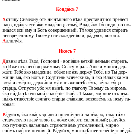
Кон­да́къ 7
Х
отя́щу Си­ме­о́ну отъ ны́­нѣш­няго вѣ́ка пре­ста́­ви­ти­ся пре­ле́ст­
на­го, вда́л­ся еси́ я́ко мла­де́­нецъ тому́, Вла­ды́­ко Го́­спо­ди, но по­
зна́л­ся еси́ ему́ и Бо́гъ со­вер­ше́н­ный. Тѣ́м­же уди­ви́ся ста́­рецъ
не­из­ре­че́н­но­му Тво­е­му́ снис­хо­жде́нію и, ра́дуяся, во­зо­пи́:
А
лли­лу́ія.
Икосъ 7
Д
и́вны дѣла́ Твоя́, Го́­спо­ди! - вопія́ше ве́­тхій де́нь­ми ста́­рецъ,
ко Иже отъ него́ дер­жи́­мому Спа́су мíра. - Аще и мню́ся дер­
жа́­ти Тебе́ я́ко мла­де́н­ца, оба́­че не а́зъ дер­жу́ Тебе́, но Ты́ дер­
жи́­ши мя́, я́ко Бо́гъ и Со­дѣ́­тель вся́­че­скихъ, и я́ко Вла­ды́­ка жи­
во­та́ и сме́р­ти, дер­жи́­ши мя́ и въ жи­во­тѣ́ се́мъ, ве́­тха су́ща
ста́р­ца. Отпу­сти́ у́бо мя́ ны́нѣ, по гла­го́­лу Тво­е­му́ съ ми́­ромъ,
я́ко ви́­дѣ­стѣ о́чи мои́ спа­се́ніе Твое́. - Тѣ́м­же, ми́р­ное отъ зем­
ны́хъ от­ше́­ствіе свята́го ста́р­ца сла́вяще, воз­зо­ве́мъ къ нему́ та­
ко­ва́я:
Р
а́дуй­ся, я́ко кла́съ зрѣ́­лый пше­ни́ч­ный на зе́­млю, та́ко ти́хо
ста́р­че­скую гла­ву́ твою́ на ло́же сме́р­ти скло­ни́­вый; ра́дуй­ся,
я́ко пу́т­никъ да́ль­нимъ стра́н­ствіемъ уто­мле́н­ный, ми́р­но
сно́мъ сме́р­ти по­чи́­вый. Ра́дуй­ся, мно­го­лѣ́т­нее те­че́ніе твое́ до́­