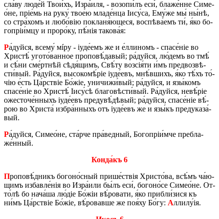
сла́ву лю­де́й Тво­и́хъ, Изра́­иля, - во­зо­пи́лъ еси́, бла­же́н­не Си­ме­
о́­не, прі­е́мь на руку́ тво­е́ю мла­де́н­ца Іису́­са, Ему́­же мы́ ны́нѣ,
со стра́­хомъ и лю­бо́­вію по­кла­ня́ющеся, вос­пѣ­ва́­емъ ти́, я́ко бо­
го­пріи́мцу и про­ро́ку, пѣ́нія та­ко­ва́я:
Р
а́дуй­ся, все­му́ мíру - іуде́­емъ же и е́л­ли­номъ - спа­се́ніе во
Хри­стѣ́ уго­то́­ван­ное про­по­вѣ́­да­вый; ра́дуй­ся, лю́­демъ во тмѣ́
и сѣ́ни сме́рт­нѣй сѣдя́щимъ, Свѣ́ту возсія́ти и́мъ пред­воз­вѣ­
сти́­вый. Ра́дуй­ся, вы­со­ко­мѣ́ріе іуде́­евъ, мнѣ́в­шихъ, я́ко тѣ́хъ то́­
чію е́сть Ца́рствіе Бо́жіе, уни­чи­жи́­вый; ра́дуй­ся, и язы́­комъ
спа­се́ніе во Хри­стѣ́ Іису́­сѣ бла­го­вѣ­сти́­вый. Ра́дуй­ся, не­вѣ́ріе
оже­сто­че́н­ныхъ іуде́­евъ преду­вѣ́­дѣ­вый; ра́дуй­ся, спа­се́ніе вѣ́­
рою во Хри­ста́ из­бра́н­ныхъ отъ іуде́­евъ же и язы́къ предука­за́­
вый.
Р
а́дуй­ся, Си­ме­о́­не, ста́р­че пра́­вед­ный, Бо­го­пріи́м­че пре­бла­
же́н­ный.
Кон­да́къ 6
П
ро­по­вѣ́д­никъ бо­го­но́с­ный при­ше́­ствія Хри­сто́­ва, всѣ́мъ ча́­ю­
щимъ из­ба­вле́нія во Изра́­и­ли бы́лъ еси́, бо­го­но́­се Си­ме­о́­не. От­
то́­лѣ бо на­ча́­ша лю́діе Бо́жіи вѣ́­ро­ва­ти, я́ко при­бли́­зися къ
ни́мъ Ца́рствіе Бо́жіе, вѣ́­ро­вав­ше же поя́ху Бо́гу:
А
лли­лу́ія.