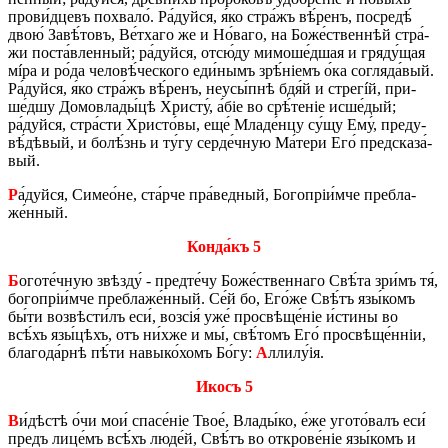
про­ви́д­цевъ по­хва­ло́. Ра́дуй­ся, я́ко стра́жъ вѣ́­ренъ, по­сре­дѣ́
двою́ За­вѣ́­товъ, Ве́­тха­го же и Но́­ва­го, на Бо­же́­ствен­нѣй стра́­
жи по­ста́в­лен­ный; ра́дуй­ся, от­сю́­ду ми­мо­ше́д­шая и гряду́щая
мíра и ро́да че­ло­вѣ́­че­ско­го еди́­нымъ зрѣ́­ніемъ о́ка согляда́­вый.
Ра́дуй­ся, я́ко стра́жъ вѣ́­ренъ, не­у­сы́п­нѣ бдя́й и стрегíй, при­
ше́д­шу До­мо­вла­ды́­цѣ Хри­сту́, а́біе во срѣ́­те­ніе ис­ше́­дый;
ра́дуй­ся, стра́­сти Хри­сто́­вы, еще́ Мла­де́н­цу су́щу Ему́, преду­
вѣ́­дѣ­вый, и бо­лѣ́знь и ту́гу сер­де́ч­ную Ма́­те­ри Его́ пред­ска­за́­
вый.
Р
а́дуй­ся, Си­ме­о́­не, ста́р­че пра́­вед­ный, Бо­го­пріи́м­че пре­бла­
же́н­ный.
Кон­да́къ 5
Б
ого­те́ч­ную звѣз­ду́ - пред­те́­чу Бо­же́­ствен­на­го Свѣ́­та зри́мъ тя́,
бо­го­пріи́м­че пре­бла­же́н­ный. Се́й бо, Его́­же Свѣ́тъ язы́­комъ
бы́ти воз­вѣ­сти́лъ еси́, возсія́ уже́ про­свѣ­ще́ніе и́сти­ны во
всѣ́хъ язы́­цѣхъ, отъ ни́х­же и мы́, свѣ́­томъ Его́ про­свѣ­ще́н­ніи,
бла­го­да́р­нѣ пѣ́ти на­вы­ко́­хомъ Бо́гу:
А
лли­лу́ія.
Икосъ 5
В
и́дѣ­стѣ о́чи мои́ спа­се́ніе Твое́, Вла­ды́­ко, е́же уго­то́­валъ еси́
предъ ли­це́мъ всѣ́хъ лю­де́й, Свѣ́тъ во от­кро­ве́ніе язы́­комъ и