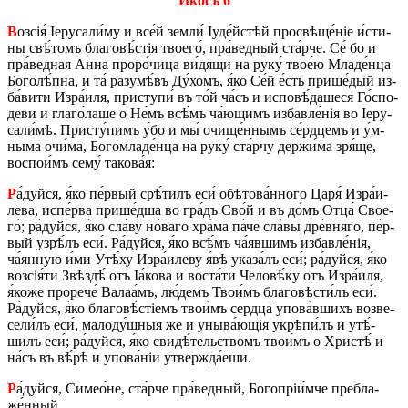
Икосъ 6
В
озсія́ Іеру­са­ли́му и все́й зе­мли́ Іуде́й­стѣй про­свѣ­ще́ніе и́сти­
ны свѣ́­томъ бла­го­вѣ́­стія тво­е­го́, пра́­вед­ный ста́р­че. Се́ бо и
пра́­вед­ная Анна про­ро́­чи­ца ви́дящи на руку́ тво­е́ю Мла­де́н­ца
Бо­го­лѣ́п­на, и та́ разу­мѣ́въ Ду́­хомъ, я́ко Се́й е́сть при­ше́­дый из­
ба́­ви­ти Изра́­иля, при­сту­пи́ въ то́й ча́съ и ис­по­вѣ́­да­ше­ся Го́­спо­
де­ви и гла­го́­ла­ше о Не́мъ всѣ́мъ ча́­ю­щимъ из­ба­вле́нія во Іеру­
са­ли́­мѣ. При­сту́­пимъ у́бо и мы́ очи­ще́н­нымъ се́рд­цемъ и у́м­
ны­ма очи́­ма, Бо­го­мла­де́н­ца на руку́ ста́р­чу дер­жи́­ма зря́ще,
вос­по­и́мъ сему́ та­ко­ва́я:
Р
а́дуй­ся, я́ко пе́р­вый срѣ́­тилъ еси́ обѣ­то­ва́н­но­го Царя́ Изра́­и­
ле­ва, ис­пе́р­ва при­ше́д­ша во гра́дъ Сво́й и въ до́мъ Отца́ Сво­е­
го́; ра́дуй­ся, я́ко сла́ву но́­ва­го хра́­ма па́че сла́­вы дре́в­няго, пе́р­
вый узрѣ́лъ еси́. Ра́дуй­ся, я́ко всѣ́мъ ча́явшимъ из­ба­вле́нія,
ча́янную и́ми Утѣ́ху Изра́­и­леву я́вѣ ука­за́лъ еси́; ра́дуй­ся, я́ко
возсія́ти Звѣз­дѣ́ отъ Іа́­ко­ва и во­ста́­ти Че­ло­вѣ́ку отъ Изра́­иля,
я́коже про­ре­че́ Ва­ла­а́мъ, лю́­демъ Тво­и́мъ бла­го­вѣ­сти́лъ еси́.
Ра́дуй­ся, я́ко бла­го­вѣ́­стіемъ тво­и́мъ серд­ца́ упо­ва́в­шихъ воз­ве­
се­ли́лъ еси́, ма­ло­ду́ш­ныя же и уны­ва́­ю­щія укрѣ­пи́лъ и утѣ́­
шилъ еси́; ра́дуй­ся, я́ко сви­дѣ́­тель­ствомъ тво­и́мъ о Хри­стѣ́ и
на́съ въ вѣ́рѣ и упо­ва́ніи утвер­жда́­е­ши.
Р
а́дуй­ся, Си­ме­о́­не, ста́р­че пра́­вед­ный, Бо­го­пріи́м­че пре­бла­
же́н­ный.