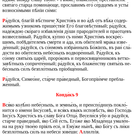
свята́го ста́р­ца по­ми­на́­ю­ще, про­сла́­вимъ его́ се́рд­цемъ и усты́
воз­но­си́­мы­ми пѣ́ніи си́ми:
Р
а́дуй­ся, благíй вѣ́ст­ни­че Хри­сто́въ и во а́дѣ отъ вѣ́ка со­дер­
жи́­мымъ у́з­ни­комъ при­ше́­ствіе Его́ бла­го­вѣ­сти́­вый; ра́дуй­ся,
на­де́­ждою ско́­ра­го из­ба­вле́нія ду́ши пра­ро­ди́­те­лей и пра́­о­тцевъ
воз­ве­се­ли́­вый. Ра́дуй­ся, ку́п­но съ ни́ми Хри­сто́мъ во­скре́с­
шимъ, по­бѣ­ди́­те­лемъ сме́р­ти и а́да, изъ оби́­те­лей мра́­ка из­ве­
де́н­ный; ра́дуй­ся, съ со́н­момъ из­бра́н­ныхъ Бо́жіихъ, въ раи́ сла́­
до­сти во оби́­те­лехъ не­бе́с­ныхъ во­дво­ре́н­ный. Ра́дуй­ся, къ
со́нму святы́хъ ца­ре́й, про­ро́­ковъ и пер­во­свяще́н­ни­ковъ ве­тхо­
за­вѣ́т­ныхъ со­при­чте́н­ный; ра́дуй­ся, къ бла­же́н­ству святы́хъ не­
бе́с­ныхъ си́лъ без­пло́т­ныхъ пріо­бще́н­ный.
Р
а́дуй­ся, Си­ме­о́­не, ста́р­че пра́­вед­ный, Бо­го­пріи́м­че пре­бла­
же́н­ный.
Кон­да́къ 9
В
ся́ко ко­лѣ́­но не­бе́с­ныхъ, и зем­ны́хъ, и пре­и­спо́д­нихъ по­кло́­
нит­ся о и́ме­ни Іису́­со­вѣ, и вся́къ язы́къ ис­по­вѣ́сть, я́ко Го­спо́дь
Іису́съ Хри­сто́съ въ сла́ву Бо́га Отца́. Ве­се­ли́ся у́бо и ра́дуй­ся,
ста́р­че пра́­вед­ный, я́ко Се́й е́сть, Его́­же я́ко Мла­де́н­ца ума­ле́н­
на на руку́ тво­е́ю прія́лъ еси́, и Ему́­же ны́нѣ, я́ко Бо́гу съ ли́ки
без­пло́т­ныхъ си́лъ на не­бе­си́ зо­ве́­ши:
А
лли­лу́ія.