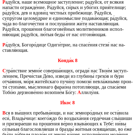
Р
а́дуйся, на́ше всемо́щное за­ступ­ле́ние; ра́дуйся, от вся́кия
напа́сти ограж­де́ние. Ра́дуйся, си́рых и убо́гих прия́те­ли­ще;
ра́дуйся, дев и вдови́ц чест­ны́х прибе́жище. Ра́дуйся,
супру́гом це­ло­му́дрие и еди­но­мы́слие по­да­ва́ющая; ра́дуйся,
ча́да во бла­го­че́стии и по­слу­ша́нии жи́ти на­став­ля́ющая.
Ра́дуйся, проше́ния бла­го­го­ве́йных моли́твен­ни­ков ис­пол­
ня́ющая; ра́дуйся, лю́тыя беды́ от нас от­го­ня́ющая.
Р
а́дуйся, Бо­го­ро́дице Одиги́трие, на спасе́ния стези́ нас на­
став­ля́ющая.
Конда́к 8
С
тра́нствие земно́е со­вер­ша́ющих, огра­ди́ нас Твои́м за­ступ­
ле́нием, Пречи́стая Де́во, из­ве­ди́ из глу­би­ны́ грехо́в и бу́ри
отча́яния, мо́ря жите́йска­го пучи́ну по­мо­зи́ невла́жными про­и­
ти́ стопа́ми, мы́слен­на­го фарао́на по­топ­ля́ющи, да спаса́еми
Тобо́ю дерз­но­ве́нно возо­пие́м Бо́гу:
А
ллилу́ия.
И́кос 8
В
ся в вы́шних пре­бы­ва́ющи, и нас земно­ро́дных не оста́вила
еси́, Влады́чице: коего́ждо бо воз­ды­ха́ния серде́чная слы́шиши
и при­зи­ра́еши на проше́ния ве́рно взыва́ющих к Тебе́: ни́вы
се́льныя бла­го­слов­ля́еши и браз­ды́ жи́тныя освя­ща́еши, во е́же
бы́ти до́брым плодо́м от земли́ на́шея, ис­пол­ня́ющи моле́ния