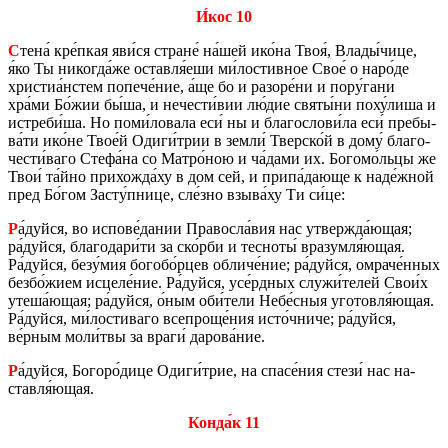
И́кос 10
С
тена́ кре́пкая яви́ся стране́ на́шей ико́на Твоя́, Влады́чице,
я́ко Ты ни­ко­гда́же остав­ля́еши ми́ло­стив­ное Свое́ о наро́де
хри­стиа́нстем по­пе­че́ние, а́ще бо и ра­зо­ре́ни и пору́гани
хра́ми Бо́жии бы́ша, и нече­сти́вии лю́дие святы́ни поху́лиша и
ис­тре­би́ша. Но поми́ло­ва­ла еси́ ны и бла­го­сло­ви́ла еси́ пре­бы­
ва́ти ико́не Твое́й Одиги́трии в земли́ Твер­ско́й в дому́ бла­го­
че­сти́ваго Стефа́на со Матро́ною и ча́дами их. Бо­го­мо́льцы же
Твои́ та́йно при­хож­да́ху в дом сей, и припа́дающе к наде́жной
пред Бо́гом Засту́пнице, сле́зно взыва́ху Ти си́це:
Р
а́дуйся, во ис­по­ве́дании Пра­вос­ла́вия нас утвер­жда́ющая;
ра́дуйся, бла­го­да­ри́ти за ско́рби и тес­но­ты́ вра­зум­ля́ющая.
Ра́дуйся, безу́мия бо­го­бо́рцев об­ли­че́ние; ра́дуйся, омра­че́нных
безбо́жием ис­це­ле́ние. Ра́дуйся, усе́рдных служи́телей Свои́х
утеша́ющая; ра́дуйся, о́ным оби́тели Небе́сныя уго­тов­ля́ющая.
Ра́дуйся, ми́ло­сти­ва­го все­про­ще́ния исто́чниче; ра́дуйся,
ве́рным моли́твы за враги́ да­ро­ва́ние.
Р
а́дуйся, Бо­го­ро́дице Одиги́трие, на спасе́ния стези́ нас на­
став­ля́ющая.
Конда́к 11