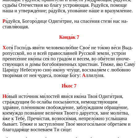
судь­бы́ Оте́че­ствия ко бла́гу устроя́ющая. Ра́дуйся, по́моще
на́ша и утвер­жде́ние; ра́дуйся, упова́ние на́ше и вра­зум­ле́ние.
Р
а́дуйся, Бо­го­ро́дице Одиги́трие, на спасе́ния стези́ нас на­
став­ля́ющая.
Конда́к 7
Х
отя́ Госпо́дь яви́ти че­ло­ве­ко­лю́бие Свое́ не то́кмо ве́си Выд­
ро­пу́сской, но и всей пра­вос­ла́вней Ру́сской земли́, устро́и
пре­не­се́ние ико́ны сея́ по градо́м и ве́сем, во оби́тели и́но­че­
ству­ю­щих и до́мы бо­го­боя́знен­ных хри­стиа́н. Те́мже, я́ко Саму́
Цари́цу Небе́сную сию́ ико́ну чту́ще, вос­хва­ля́ем с любо́вию
твори́мая от нея́ чу­де­са́, пою́ще Бо́гу:
А
ллилу́ия.
И́кос 7
Н
о́вый исто́чник ми́ло­стей яви́ся ико́на Твоя́ Одиги́трия,
стра́жду­щим бо осла́бы по­сы­ла́ются, немо­щству́ющим
здра́вие, пле́нни­ком сво­бож­де́ние, заблу́ждшим об­ра­ще́ние,
коему́ждо позна́ние вели́чия Тво­е­го́ да́ру­ет­ся, зане́ моли́тва,
я́же к Тебе́, Пречи́стая, воз­но­си́мая, непре­ло́жно услы́шана
быва́ет. Те́мже и за­ступ­ле́ние Твое́ мно­го­си́льное об­ре­та́ем и
бла­го­да­ря́ще вос­пе­ва́ем Ти си́це: