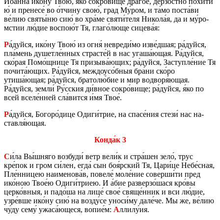
Иоа́нна ико́ну Твою́, я́ко сокро́вище драго́е, де́рзост­но похи́ти
ю́ и пре­не­се́ во о́тчину свою́, град Му́ром, и та́мо поста́ви
ве́лию святы́ню сию́ во хра́ме святи́теля Ни­ко­ла́я, да и му́ро­
мстии лю́дие вос­пою́т Тя, глаго́люще си­це­ва́я:
Р
а́дуйся, ико́ну Твою́ из огня́ невре­ди́мо изве́дшая; ра́дуйся,
пла́мень ду­шет­ле́нных стра­сте́й в нас угаша́ющая. Ра́дуйся,
ско́рая Помо́щнице Тя при­зы­ва́ющих; ра́дуйся, За­ступ­ле́ние Тя
по­чи­та́ющих. Ра́дуйся, меж­до­усо́бныя бра́ни ско́ро
утиша́ющая; ра́дуйся, бра­то­лю́бие и мир во­дво­ря́ющая.
Ра́дуйся, земли́ Ру́сския ди́вное сокро́вище; ра́дуйся, я́ко по
всей вселе́нней сла́вится и́мя Твое́.
Р
а́дуйся, Бо­го­ро́дице Одиги́трие, на спасе́ния стези́ нас на­
став­ля́ющая.
Конда́к 3
С
и́ла Вы́шняго воз­бу­ди́ ветр вели́к и стра́шен зело́, трус
кре́пок и гром си́лен, егда́ сын боя́рский Тя, Цари́це Небе́сная,
Пле́нни­цею на­име­но­ва́в, по­ве­ле́ моле́ние со­вер­ши́ти пред
ико́ною Твое́ю Одиги́триею. И а́бие раз­вер­зо́шася кро́вы
церко́вныя, и падо́ша на лице́ свое́ свяще́нник и вси лю́дие,
узре́вше ико́ну сию́ на возду́се уноси́му дале́че. Мы же, ве́лию
чу́ду сему́ ужаса́ющеся, вопие́м:
А
ллилу́ия.