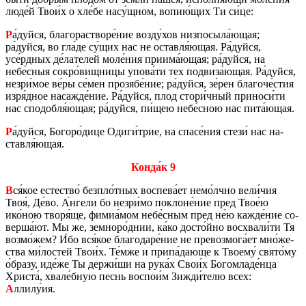
люде́й Твои́х о хле́бе насу́щном, вопию́щих Ти си́це:
Р
а́дуйся, бла­го­рас­тво­ре́ние возду́хов низ­по­сы­ла́ющая;
ра́дуйся, во гла́де су́щих нас не остав­ля́ющая. Ра́дуйся,
усе́рдных де́ла­те­лей моле́ния прии­ма́ющая; ра́дуйся, на
небе́сныя сокро́вищ­ни­цы упова́ти тех под­ви­за́ющая. Ра́дуйся,
незри́мое ве́ры се́мен про­зя­бе́ние; ра́дуйся, зе́рен бла­го­че́стия
изря́дное на­саж­де́ние. Ра́дуйся, плод стори́чный при­но­си́ти
нас спо­доб­ля́ющая; ра́дуйся, пи́щею небе́сною нас пита́ющая.
Р
а́дуйся, Бо­го­ро́дице Одиги́трие, на спасе́ния стези́ нас на­
став­ля́ющая.
Конда́к 9
В
ся́кое есте­ство́ безп­ло́тных вос­пе­ва́ет немо́лчно вели́чия
Твоя́, Де́во. А́нгели бо незри́мо по­клоне́ние пред Твое́ю
ико́ною творя́ще, фимиа́мом небе́сным пред не́ю кажде́ние со­
вер­ша́ют. Мы же, земно­ро́днии, ка́ко досто́йно вос­хва­ли́ти Тя
возмо́жем? И́бо вся́кое бла­го­да­ре́ние не пре­воз­мо­га́ет мно́же­
ства ми́ло­стей Твои́х. Те́мже и припа́дающе к Тво­е­му́ свято́му
о́бразу, иде́же Ты держи́ши на рука́х Свои́х Бо­гом­ла­де́нца
Хри­ста́, хвале́бную песнь вос­пои́м Зижди́телю всех:
А
ллилу́ия.