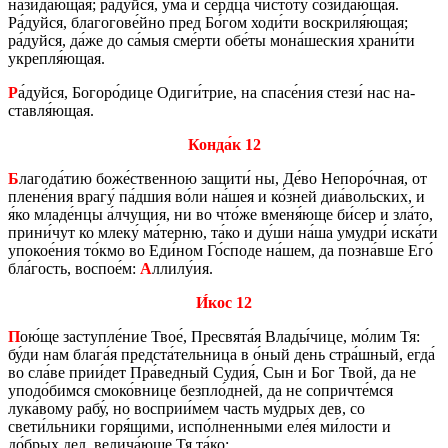
на­зи­да́ющая; ра́дуйся, ума́ и се́рдца чи­сто­ту́ со­зи­да́ющая.
Ра́дуйся, бла­го­го­ве́йно пред Бо́гом ходи́ти вос­кри­ля́ющая;
ра́дуйся, да́же до са́мыя сме́рти обе́ты мона́ше­ския храни́ти
укреп­ля́ющая.
Р
а́дуйся, Бо­го­ро́дице Одиги́трие, на спасе́ния стези́ нас на­
став­ля́ющая.
Конда́к 12
Б
ла­го­да́тию боже́ствен­ною за­щи­ти́ ны, Де́во Непо­ро́чная, от
плене́ния врагу́ па́дшия во́ли на́шея и ко́зней диа́воль­ских, и
я́ко младе́нцы а́лчу­щия, ни во что́же вменя́юще би́сер и зла́то,
прини́чут ко млеку́ ма́терню, та́ко и ду́ши на́ша умуд­ри́ иска́ти
упо­кое́ния то́кмо во Еди́ном Го́споде на́шем, да позна́вше Его́
бла́гость, вос­пое́м:
А
ллилу́ия.
И́кос 12
П
ою́ще за­ступ­ле́ние Твое́, Пре­свя­та́я Влады́чице, мо́лим Тя:
бу́ди нам блага́я пред­ста́тель­ни­ца в о́ный день стра́шный, егда́
во сла́ве прии́дет Пра́вед­ный Судия́, Сын и Бог Твой, да не
уподо́бимся смоко́внице безп­ло́дней, да не со­при­чте́мся
лука́вому рабу́, но вос­прии́мем часть му́дрых дев, со
свети́льни­ки горя́щими, испо́лнен­ны­ми еле́я ми́лости и
до́брых дел, ве­ли­ча́юще Тя та́ко: