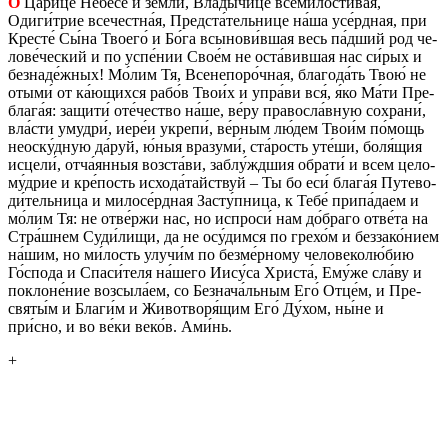
О
Цари́це Небе­се́ и земли́, Влады́чице всеми́ло­сти­вая,
Одиги́трие все­чест­на́я, Пред­ста́тель­ни­це на́ша усе́рдная, при
Кре­сте́ Сы́на Тво­е­го́ и Бо́га всы­но­ви́вшая весь па́дший род че­
ло­ве́чес­кий и по успе́нии Свое́м не оста́вив­шая нас си́рых и
без­на­де́жных! Мо́лим Тя, Все­не­по­ро́чная, бла­го­да́ть Твою́ не
отыми́ от ка́ющих­ся рабо́в Твои́х и упра́ви вся́, я́ко Ма́ти Пре­
б­ла­га́я: за­щи­ти́ оте́че­ство на́ше, ве́ру пра­вос­ла́вную со­хра­ни́,
вла́сти умуд­ри́, иере́и укре­пи́, ве́рным лю́дем Твои́м по́мощь
неоску́дную да́руй, ю́ныя вра­зу­ми́, ста́рость уте́ши, боля́щия
ис­це­ли́, отча́янныя воз­ста́ви, заблу́ждшия об­ра­ти́ и всем це­ло­
му́дрие и кре́пость ис­хо­да́тай­ствуй – Ты бо еси́ блага́я Пу­те­во­
ди́тель­ни­ца и ми­ло­се́рдная Засту́пница, к Тебе́ припа́даем и
мо́лим Тя: не отве́ржи нас, но ис­про­си́ нам до́браго отве́та на
Стра́шнем Суди́лищи, да не осу́димся по грехо́м и без­за­ко́нием
на́шим, но ми́лость улучи́м по безме́рному че­ло­ве­ко­лю́бию
Го́спода и Спаси́теля на́шего Иису́са Хри­ста́, Ему́же сла́ву и
по­клоне́ние воз­сы­ла́ем, со Без­на­ча́льным Его́ Отце́м, и Пре­
свя­ты́м и Благи́м и Жи­во­тво­ря́щим Его́ Ду́хом, ны́не и
при́сно, и во ве́ки веко́в. Ами́нь.
+