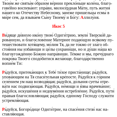
Твои́м же святы́м о́бра­зом ве́рнии прек­ло́ньше коле́на, бла­го­
го­ве́йно вос­пе­ва́ют: упра́ви, ми­ло­се́рдная Ма́ти, путь жития́
на́шего ко Оте́че­ству Небе́сному, зане́же прише́льцы есмы́ в
ми́ре сем, да взыва́ем Сы́ну Тво­е­му́ и Бо́гу:
А
ллилу́ия.
И́кос 5
В
и́дяще ди́вную ико́ну твою́ Одиги́трию, земли́ Твер­ско́й да­
ро­ва́нную, и бла­го­сло­ве́ние Ма́тер­нее подаю́щую вся́кому пу­
те­ше́ство­ва­ти хотя́щему, мо́лим Тя, да не то́кмо от зла́го об­
стоя́ния ны изба́виши и це́лы со­хра­ни́ши, но и ду́ши на́ша ко
бла­го­уго­жде́нию Бо́жию напра́виши. Те́мже и мы, пречу́днаго
покро́ва Тво­е­го́ сподо́би­ти­ся жела́юще, бла­го­да́рствен­но
вопие́м Ти:
Р
а́дуйся, при­те­ка́ющих к Тебе́ ти́хое при­ста́нище; ра́дуйся,
упова́ющим на Тя спаси́тель­ная кре́посте. Ра́дуйся к го́рним
селе́нием ум наш воз­во­дя́щая; ра́дуйся, до́льния суеты́ отре­
ва́ти нас под­ви­за́ющая. Ра́дуйся, не́мощи и я́звы вра­че­ва́ние;
ра́дуйся, ис­ку­ше́ния и недо­уме́ния ис­треб­ле́ние. Ра́дуйся, пути́
пра́выя бла­го­слов­ля́ющая; ра́дуйся, еди́ному Го́споду служи́ти
устрем­ля́ющая.
Р
а́дуйся, Бо­го­ро́дице Одиги́трие, на спасе́ния стези́ нас на­
став­ля́ющая.