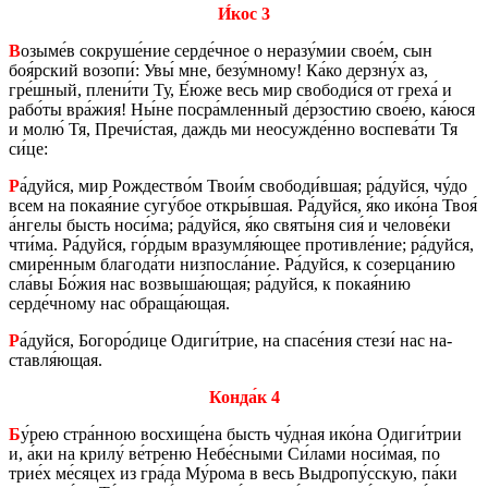
И́кос 3
В
озыме́в со­кру­ше́ние серде́чное о нера­зу́мии свое́м, сын
боя́рский возо­пи́: Увы́ мне, безу́мному! Ка́ко дерз­ну́х аз,
гре́шный, плени́ти Ту, Е́юже весь мир сво­бо­ди́ся от греха́ и
рабо́ты вра́жия! Ны́не посра́млен­ный де́рзо­стию свое́ю, ка́юся
и молю́ Тя, Пречи́стая, даждь ми неосуж­де́нно вос­пе­ва́ти Тя
си́це:
Р
а́дуйся, мир Рож­де­ство́м Твои́м сво­бо­ди́вшая; ра́дуйся, чу́до
всем на покая́ние сугу́бое откры́вшая. Ра́дуйся, я́ко ико́на Твоя́
а́нгелы бысть носи́ма; ра́дуйся, я́ко святы́ня сия́ и че­ло­ве́ки
чти́ма. Ра́дуйся, го́рдым вра­зум­ля́ющее про­тив­ле́ние; ра́дуйся,
смире́нным бла­го­да́ти низ­посла́ние. Ра́дуйся, к со­зер­ца́нию
сла́вы Бо́жия нас воз­вы­ша́ющая; ра́дуйся, к покая́нию
серде́чному нас об­ра­ща́ющая.
Р
а́дуйся, Бо­го­ро́дице Одиги́трие, на спасе́ния стези́ нас на­
став­ля́ющая.
Конда́к 4
Б
у́рею стра́нною вос­хи­ще́на бысть чу́дная ико́на Одиги́трии
и, а́ки на крилу́ ве́треню Небе́сными Си́лами носи́мая, по
трие́х ме́сяцех из гра́да Му́рома в весь Выд­ро­пу́сскую, па́ки