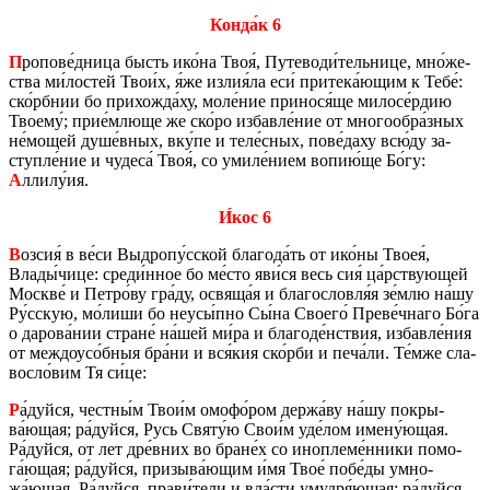
Конда́к 6
П
ро­по­ве́дница бысть ико́на Твоя́, Пу­те­во­ди́тель­ни­це, мно́же­
ства ми́ло­стей Твои́х, я́же излия́ла еси́ при­те­ка́ющим к Тебе́:
ско́рбнии бо при­хож­да́ху, моле́ние при­но­ся́ще ми­ло­се́рдию
Тво­е­му́; прие́млюще же ско́ро из­бав­ле́ние от мно­го­об­ра́зных
не́мощей душе́вных, вку́пе и теле́сных, пове́даху всю́ду за­
ступ­ле́ние и чу­де­са́ Твоя́, со умиле́нием вопию́ще Бо́гу:
А
ллилу́ия.
И́кос 6
В
озсия́ в ве́си Выд­ро­пу́сской бла­го­да́ть от ико́ны Твоея́,
Влады́чице: среди́нное бо ме́сто яви́ся весь сия́ ца́рству­ю­щей
Москве́ и Петро́ву гра́ду, освя­ща́я и бла­го­слов­ля́я зе́млю на́шу
Ру́сскую, мо́лиши бо неусы́пно Сы́на Сво­е­го́ Преве́чнаго Бо́га
о да­ро­ва́нии стране́ на́шей ми́ра и бла­го­де́нствия, из­бав­ле́ния
от меж­до­усо́бныя бра́ни и вся́кия ско́рби и печа́ли. Те́мже сла­
вос­ло́вим Тя си́це:
Р
а́дуйся, чест­ны́м Твои́м омофо́ром держа́ву на́шу по­кры­
ва́ющая; ра́дуйся, Русь Святу́ю Свои́м уде́лом имену́ющая.
Ра́дуйся, от лет дре́вних во бране́х со ино­пле­ме́нники по­мо­
га́ющая; ра́дуйся, при­зы­ва́ющим и́мя Твое́ побе́ды умно­
жа́ющая. Ра́дуйся, прави́тели и вла́сти умуд­ря́ющая; ра́дуйся,