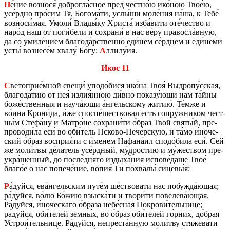
П
е́ние воз­но­ся́ доб­рог­ла́сное пред чест­но́ю ико́ною Твое́ю,
усе́рдно про́сим Тя, Бо­го­ма́ти, услы́ши моле́ния на́ша, к Тебе́
воз­но­си́мая. Умоли́ Влады́ку Хри­ста́ изба́вити оте́че­ство и
наро́д наш от поги́бели и со­хра­ни́ в нас ве́ру пра­вос­ла́вную,
да со умиле́нием бла­го­да́рствен­но еди́нем се́рдцем и еди́неми
усты́ воз­не­се́м хвалу́ Бо́гу:
А
ллилу́ия.
И́кос 11
С
ве­то­прие́мной свещи́ уподо́бися ико́на Твоя́ Выд­ро­пу́сская,
бла­го­да́тию от нея́ излия́нною ди́вно по­ка­зу́ющи нам та́йны
боже́ствен­ныя и науча́ющи а́нгель­ско­му житию́. Те́мже и
во́ина Крони́да, и́же спо­спе́ше­ство­вал есть сопру́жни­ком чест­
ны́м Стефа́ну и Матро́не со­хра­ни́ти о́браз Твой святы́й, пре­
про­во­ди́ла еси́ во оби́тель Пско­во-Пече́рскую, и та́мо и́но­че­
ский о́браз вос­прия́ти с и́менем На­фа­на́ил сподо́била еси́. Сей
же моли́твы де́ла­тель усе́рдный, му́дро­стию и му́же­ством пре­
ук­ра́шен­ный, до после́дняго из­ды­ха́ния ис­по­ве́даше Твое́
благо́е о нас по­пе­че́ние, вопия́ Ти по­хва­лы́ си­це­вы́я:
Р
а́дуйся, ева́нгель­ским путе́м ше́ство­ва­ти нас по­буж­да́ющая;
ра́дуйся, во́лю Бо́жию взыс­ка́ти и твори́ти по­ве­ле­ва́ющая.
Ра́дуйся, и́но­че­ска­го о́браза небе́сная По­кро­ви́тель­ни­це;
ра́дуйся, оби́телей земны́х, во о́браз оби́телей го́рних, до́брая
Устрои́тель­ни­це. Ра́дуйся, непре­ста́нную моли́тву стя­же­ва́ти