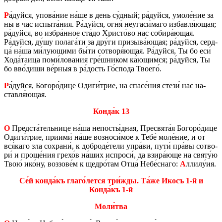
Р
а́дуйся, упова́ние на́ше в день су́дный; ра́дуйся, умоле́ние за
ны в час ис­пы­та́ния. Ра́дуйся, огня́ неуга­си́маго из­бав­ля́ющая;
ра́дуйся, во избра́нное ста́до Хри­сто́во нас со­би­ра́ющая.
Ра́дуйся, ду́шу по­ла­га́ти за дру́ги при­зы­ва́ющая; ра́дуйся, серд­
ца́ на́ша ми́лу­ю­щи­ми бы́ти со­тво­ря́ющая. Ра́дуйся, Ты бо еси́
Хода́таица поми́ло­ва­ния гре́шни­ком ка́ющим­ся; ра́дуйся, Ты
бо вво́диши ве́рныя в ра́дость Го́спода Тво­е­го́.
Р
а́дуйся, Бо­го­ро́дице Одиги́трие, на спасе́ния стези́ нас на­
став­ля́ющая.
Конда́к 13
О
Пред­ста́тель­ни­це на́ша непо­сты́дная, Пре­свя­та́я Бо­го­ро́дице
Одиги́трие, при­и­ми́ на́ше воз­но­си́мое к Тебе́ моле́ние, и от
вся́каго зла со­хра­ни́, к доб­ро­де́тели упра́ви, пути́ пра́вы со­тво­
ри́ и проще́ния грехо́в на́ших ис­про­си́, да взира́юще на святу́ю
Твою́ ико́ну, воз­зо­ве́м к щедро́там Отца́ Небе́снаго:
А
ллилу́ия.
Се́й конда́къ глаго́лется три́жды. Та́же Икосъ 1-й и
Конда́къ 1-й
Моли́тва