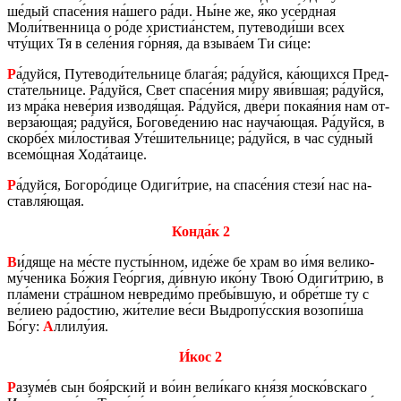
ше́дый спасе́ния на́шего ра́ди. Ны́не же, я́ко усе́рдная
Моли́твен­ни­ца о ро́де хри­стиа́нстем, пу­те­во­ди́ши всех
чту́щих Тя в селе́ния го́рняя, да взыва́ем Ти си́це:
Р
а́дуйся, Пу­те­во­ди́тель­ни­це блага́я; ра́дуйся, ка́ющих­ся Пред­
ста́тель­ни­це. Ра́дуйся, Свет спасе́ния ми́ру яви́вшая; ра́дуйся,
из мра́ка неве́рия из­во­дя́щая. Ра́дуйся, две́ри покая́ния нам от­
вер­за́ющая; ра́дуйся, Бо­го­ве́дению нас науча́ющая. Ра́дуйся, в
скор­бе́х ми́ло­сти­вая Уте́ши­тель­ни­це; ра́дуйся, в час су́дный
всемо́щная Хода́таице.
Р
а́дуйся, Бо­го­ро́дице Одиги́трие, на спасе́ния стези́ нас на­
став­ля́ющая.
Конда́к 2
В
и́дяще на ме́сте пусты́нном, иде́же бе храм во и́мя ве­ли­ко­
му́че­ни­ка Бо́жия Гео́ргия, ди́вную ико́ну Твою́ Одиги́трию, в
пла́мени стра́шном невре­ди́мо пребы́вшую, и обре́тше ту с
ве́лиею ра́до­стию, жи́телие ве́си Выд­ро­пу́сския возо­пи́ша
Бо́гу:
А
ллилу́ия.
И́кос 2
Р
азуме́в сын боя́рский и во́ин вели́каго кня́зя моско́вска­го