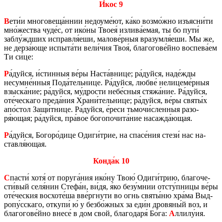
И́кос 9
В
ети́и мно­го­ве­ща́ннии недо­уме́ют, ка́ко возмо́жно изъ­яс­ни́ти
мно́же­ства чуде́с, от ико́ны Твоея́ из­ли­ва́емая, ты бо пути́
заблу́ждших ис­прав­ля́еши, ма­ло­ве́рныя вра­зум­ля́еши. Мы же,
не дерза́юще ис­пы­та́ти вели́чия Твоя́, бла­го­го­ве́йно вос­пе­ва́ем
Ти си́це:
Р
а́дуйся, и́стин­ныя ве́ры Наста́внице; ра́дуйся, наде́жды
несумне́нныя Пода́тель­ни­це. Ра́дуйся, любве́ нели­це­ме́рныя
взыс­ка́ние; ра́дуйся, му́дро­сти небе́сныя стяжа́ние. Ра́дуйся,
оте́чес­ка­го преда́ния Храни́тель­ни­це; ра́дуйся, ве́ры святы́х
апо́стол Защи́тнице. Ра́дуйся, е́реси тьмо­чи́слен­ныя разо­
ря́ющая; ра́дуйся, пра́вое бо­го­по­чи­та́ние на­саж­да́ющая.
Р
а́дуйся, Бо­го­ро́дице Одиги́трие, на спасе́ния стези́ нас на­
став­ля́ющая.
Конда́к 10
С
пасти́ хотя́ от по­ру­га́ния ико́ну Твою́ Одиги́трию, бла­го­че­
сти́вый селя́нин Стефа́н, ви́дя, я́ко безу́мнии отсту́пницы ве́ры
оте́чес­кия вос­хо­те́ша вве́рг­ну­ти во огнь святы́ню хра́ма Выд­
ро­пу́сска­го, от­ку­пи́ ю́ у безбо́жных за еди́н дро­вя­ны́й воз, и
бла­го­го­ве́йно внесе́ в дом свой, бла­го­да­ря́ Бо́га:
А
ллилу́ия.