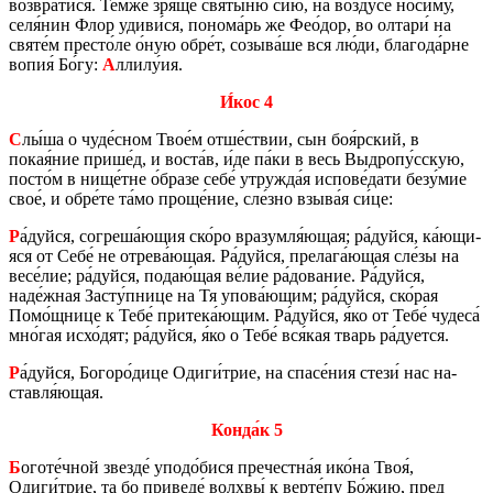
воз­вра­ти́ся. Те́мже зря́ще святы́ню сию́, на возду́се носи́му,
селя́нин Флор удиви́ся, по­но­ма́рь же Фео́дор, во ол­та­ри́ на
святе́м пре­сто́ле о́ную обре́т, со­зы­ва́ше вся лю́ди, бла­го­да́рне
вопия́ Бо́гу:
А
ллилу́ия.
И́кос 4
С
лы́ша о чуде́сном Твое́м отше́ствии, сын боя́рский, в
покая́ние прише́д, и воста́в, и́де па́ки в весь Выд­ро­пу́сскую,
посто́м в нище́тне о́бразе себе́ утруж­да́я ис­по­ве́дати безу́мие
свое́, и обре́те та́мо проще́ние, сле́зно взыва́я си́це:
Р
а́дуйся, со­гре­ша́ющия ско́ро вра­зум­ля́ющая; ра́дуйся, ка́ющи­
я­ся от Себе́ не отре­ва́ющая. Ра́дуйся, пре­ла­га́ющая сле́зы на
весе́лие; ра́дуйся, подаю́щая ве́лие ра́до­ва­ние. Ра́дуйся,
наде́жная Засту́пнице на Тя упова́ющим; ра́дуйся, ско́рая
Помо́щнице к Тебе́ при­те­ка́ющим. Ра́дуйся, я́ко от Тебе́ чу­де­са́
мно́гая исхо́дят; ра́дуйся, я́ко о Тебе́ вся́кая тварь ра́ду­ет­ся.
Р
а́дуйся, Бо­го­ро́дице Одиги́трие, на спасе́ния стези́ нас на­
став­ля́ющая.
Конда́к 5
Б
оготе́чной звез­де́ уподо́бися пре­чест­на́я ико́на Твоя́,
Одиги́трие, та бо при­ве­де́ волх­вы́ к верте́пу Бо́жию, пред