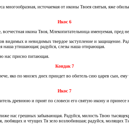
е­са мно­го­об­раз­ная, ис­то­ча­е­мая от иконы Твоея свя­тыя, яже обиль­
Икос 6
е, все­чест­ная икона Твоя, Мле­ко­пи­та­тель­ни­ца име­ну­е­мая, пред
­гов ви­ди­мых и неви­ди­мых твер­дое за­ступ­ле­ние и за­щи­ще­ние. Ра
­ния наша ути­ша­ю­щая; ра­дуй­ся, слезы наша оти­ра­ю­щая.
оею нас прис­но пи­та­ю­щая.
Кондак 7
 рече, яко по мно­зех днех при­и­дет во оби­тель сию царев сын, ему т
Икос 7
би­тель древ­нюю и прият по сло­ве­си его свя­тую икону и при­не­се
ли­же нас греш­ных за­бы­ва­ю­щая. Ра­дуй­ся, ми­лость Твою ты­ся­ще­к
я, лю­бя­щих и чту­щих Тя зело воз­лю­бив­шая; ра­дуй­ся, мо­ля­щих Ти 