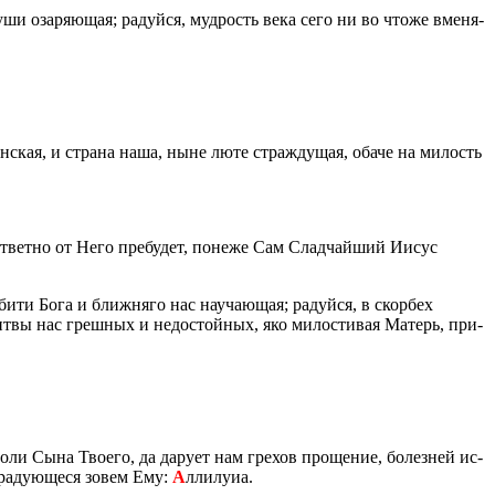
уши оза­ря­ю­щая; ра­дуй­ся, муд­рость века сего ни во чтоже вме­ня­
он­ская, и стра­на наша, ныне люте страж­ду­щая, обаче на ми­лость
от­вет­но от Него пре­бу­дет, по­не­же Сам Слад­чай­ший Иисус
и­ти Бога и ближ­ня­го нас на­уча­ю­щая; ра­дуй­ся, в скор­бех
лит­вы нас греш­ных и недо­стой­ных, яко ми­ло­сти­вая Ма­терь, при­
моли Сына Тво­е­го, да да­ру­ет нам гре­хов про­ще­ние, бо­лез­ней ис­
 ра­ду­ю­ще­ся зовем Ему:
А
лли­лу­иа.