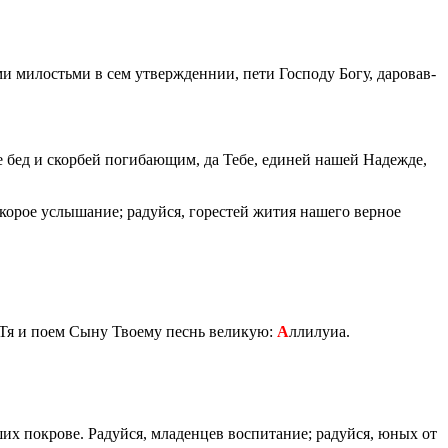
­ми ми­ло­стьми в сем утвер­жден­нии, пети Гос­по­ду Богу, да­ро­вав­
 бед и скор­бей по­ги­ба­ю­щим, да Тебе, еди­ней нашей На­деж­де,
ко­рое услы­ша­ние; ра­дуй­ся, го­ре­стей жития на­ше­го вер­ное
ем Тя и поем Сыну Тво­е­му песнь ве­ли­кую:
А
лли­лу­иа.
их по­кро­ве. Ра­дуй­ся, мла­ден­цев вос­пи­та­ние; ра­дуй­ся, юных от