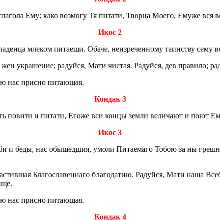
ла­го­ла Ему: како воз­мо­гу Тя пи­та­ти, Твор­ца Моего, Емуже вся во
Икос 2
а­ден­ца мле­ком пи­та­е­ши. Обаче, неиз­ре­чен­но­му та­ин­ству сему ве­
, жен укра­ше­ние; ра­дуй­ся, Мати чи­стая. Ра­дуй­ся, дев пра­ви­ло; ра­
оею нас прис­но пи­та­ю­щая.
Кондак 3
ость по­ви­ти и пи­та­ти, Егоже вси концы земли ве­ли­ча­ют и поют Е
Икос 3
­би и беды, нас обы­шед­шия, умоли Пи­та­е­ма­го Тобою за ны греш­ныя
­тив­шая Бла­го­сла­вен­на­го бла­го­да­тию. Ра­дуй­ся, Мати наша Все­б­л
­ще.
оею нас прис­но пи­та­ю­щая.
Кондак 4