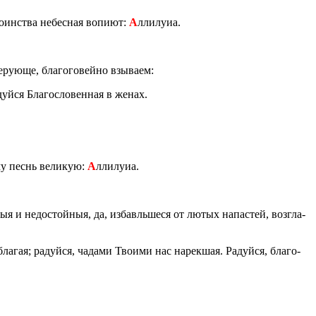
­ин­ства небес­ная во­пи­ют:
А
лли­лу­иа.
ру­ю­ще, бла­го­го­вей­но взы­ва­ем:
дуй­ся Бла­го­сло­вен­ная в женах.
му песнь ве­ли­кую:
А
лли­лу­иа.
 и недо­стой­ныя, да, из­бав­ль­ше­ся от лютых на­па­стей, воз­гла­
а­гая; ра­дуй­ся, ча­да­ми Тво­и­ми нас на­рек­шая. Ра­дуй­ся, бла­го­