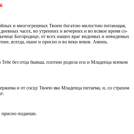
-й
той­ных и мно­го­греш­ных Твоею бо­га­тою ми­ло­стию пи­та­ю­щая,
в днев­ных часех, во утрен­них и ве­чер­них и во вся­кое время со­
ды­чи­це Бо­го­ро­ди­це, от всех наших враг ви­ди­мых и неви­ди­мых
­ле­ние, все­гда, ныне и прис­но и во веки веков. Аминь.
з Тебе без отца бывша, пло­тию ро­ди­ла еси и Мла­ден­ца мле­ком
ер­жи­ма и от сосцу Твоею яко Мла­ден­ца пи­та­е­ма, и, со стра­хом
це.
 прис­но по­да­е­ши.