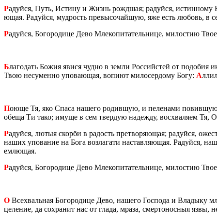
Р
адуй­ся, Путь, Ис­ти­ну и Жизнь рожд­шая; ра­дуй­ся, ис­тин­но­му 
ю­щая. Ра­дуй­ся, муд­рость пре­вы­со­чай­шую, яже есть лю­бовь, в с
Р
адуй­ся, Бо­го­ро­ди­це Дево Мле­ко­пи­та­тель­ни­це, ми­ло­стию Тв
Б
ла­го­дать Божия явися чудно в земли Рос­сий­стей от по­до­бия и
Твою несу­мен­но упо­ва­ю­щая, во­пи­ют ми­ло­сер­до­му Богу:
А
лли­л
П
оюще Тя, яко Спаса на­ше­го ро­див­шую, и пе­ле­на­ми по­вив­шую,
обеща Ти тако; имуще в сем твер­дую на­деж­ду, вос­хва­ля­ем Тя, О
Р
адуй­ся, лютыя скор­би в ра­дость пре­тво­ря­ю­щая; ра­дуй­ся, оже­
наших упо­ва­ние на Бога воз­ла­га­ти на­став­ля­ю­щая. Ра­дуй­ся, н
ем­лю­щая.
Р
адуй­ся, Бо­го­ро­ди­це Дево Мле­ко­пи­та­тель­ни­це, ми­ло­стию Тв
О
Все­х­валь­ная Бо­го­ро­ди­це Дево, на­ше­го Гос­по­да и Вла­ды­ку м
це­ле­ние, да со­хра­нит нас от глада, мраза, смер­то­нос­ныя язвы, н