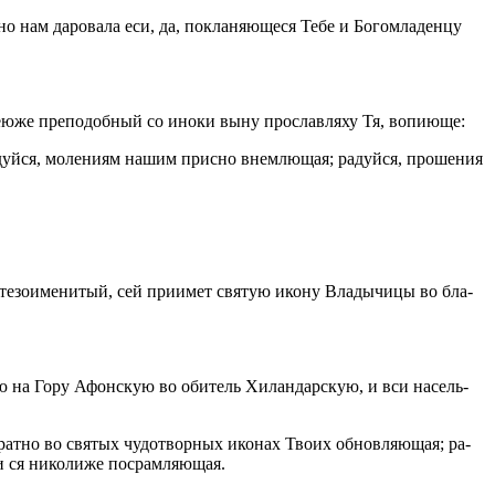
но нам да­ро­ва­ла еси, да, по­кла­ня­ю­ще­ся Тебе и Бо­гом­ла­ден­цу
 неюже пре­по­доб­ный со иноки выну про­слав­ля­ху Тя, во­пи­ю­ще:
­дуй­ся, мо­ле­ни­ям нашим прис­но внем­лю­щая; ра­дуй­ся, про­ше­ния
е­зо­име­ни­тый, сей при­и­мет свя­тую икону Вла­ды­чи­цы во бла­
 ю на Гору Афон­скую во оби­тель Хи­лан­дар­скую, и вси на­сель­
рат­но во свя­тых чу­до­твор­ных ико­нах Твоих об­нов­ля­ю­щая; ра­
ся ни­ко­ли­же по­срам­ля­ю­щая.