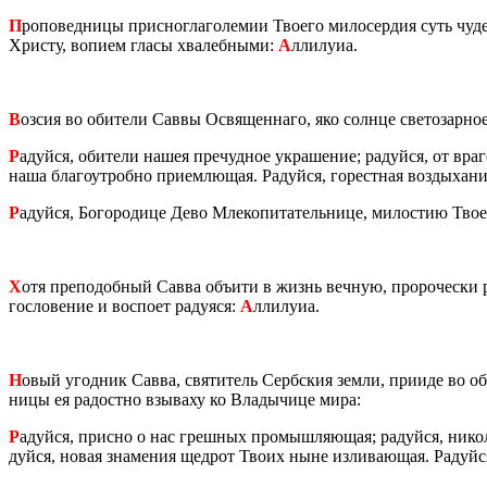
П
ро­по­вед­ни­цы прис­но­гла­го­ле­мии Тво­е­го ми­ло­сер­дия суть чу­д
Хри­сту, во­пи­ем гласы хва­леб­ны­ми:
А
лли­лу­иа.
В
озсия во оби­те­ли Саввы Освя­щен­на­го, яко солн­це све­то­зар­но
Р
адуй­ся, оби­те­ли нашея пре­чуд­ное укра­ше­ние; ра­дуй­ся, от вра
наша бла­го­у­троб­но при­ем­лю­щая. Ра­дуй­ся, го­рест­ная воз­ды­ха
Р
адуй­ся, Бо­го­ро­ди­це Дево Мле­ко­пи­та­тель­ни­це, ми­ло­стию Тв
Х
отя пре­по­доб­ный Савва объ­и­ти в жизнь веч­ную, про­ро­че­ски
го­сло­ве­ние и вос­по­ет ра­ду­я­ся:
А
лли­лу­иа.
Н
овый угод­ник Савва, свя­ти­тель Серб­ския земли, при­и­де во о
ни­цы ея ра­дост­но взы­ва­ху ко Вла­ды­чи­це мира:
Р
адуй­ся, прис­но о нас греш­ных про­мыш­ля­ю­щая; ра­дуй­ся, ни­ко­
дуй­ся, новая зна­ме­ния щед­рот Твоих ныне из­ли­ва­ю­щая. Ра­дуй­с