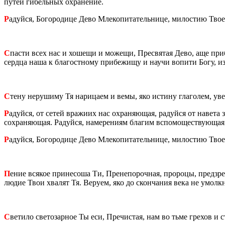
путей ги­бель­ных охра­не­ние.
Р
адуй­ся, Бо­го­ро­ди­це Дево Мле­ко­пи­та­тель­ни­це, ми­ло­стию Тв
С
пасти всех нас и хо­ше­щи и мо­же­щи, Пре­свя­тая Дево, аще при­бе
серд­ца наша к бла­гост­но­му при­бе­жи­щу и научи во­пи­ти Богу, и
С
тену неру­ши­му Тя на­ри­ца­ем и вемы, яко ис­ти­ну гла­го­лем, уве
Р
адуй­ся, от сетей вра­жи­их нас охра­ня­ю­щая, ра­дуй­ся от на­ве­т
со­хра­ня­ю­щая. Ра­дуй­ся, на­ме­ре­ни­ям бла­гим вспо­мо­ще­ству­ю­щая;
Р
адуй­ся, Бо­го­ро­ди­це Дево Мле­ко­пи­та­тель­ни­це, ми­ло­стию Тв
П
ение вся­кое при­не­со­ша Ти, Пре­не­по­роч­ная, про­ро­цы, пред­з
людие Твои хва­лят Тя. Ве­ру­ем, яко до скон­ча­ния века не умолк­н
С
ве­ти­ло све­то­зар­ное Ты еси, Пре­чи­стая, нам во тьме гре­хов и 