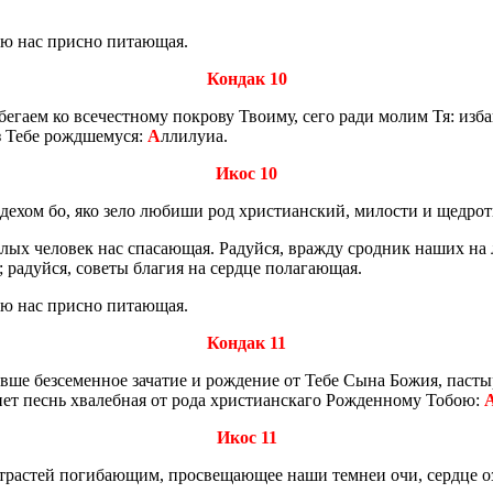
оею нас прис­но пи­та­ю­щая.
Кондак 10
­га­ем ко все­чест­но­му по­кро­ву Тво­иму, сего ради молим Тя: из­ба
з Тебе рожд­ше­му­ся:
А
лли­лу­иа.
Икос 10
­де­хом бо, яко зело лю­би­ши род хри­сти­ан­ский, ми­ло­сти и щед­ро­
а злых че­ло­век нас спа­са­ю­щая. Ра­дуй­ся, враж­ду срод­ник наших н
 ра­дуй­ся, со­ве­ты бла­гия на серд­це по­ла­га­ю­щая.
оею нас прис­но пи­та­ю­щая.
Кондак 11
рев­ше без­се­мен­ное за­ча­тие и рож­де­ние от Тебе Сына Божия, пас­
ет песнь хва­леб­ная от рода хри­сти­ан­ска­го Рож­ден­но­му Тобою:
Икос 11
стра­стей по­ги­ба­ю­щим, про­све­ща­ю­щее наши тем­неи очи, серд­це о