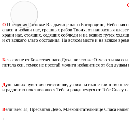
С
О
Пре­свя­тая Гос­по­же Вла­ды­чи­це наша Бо­го­ро­ди­це, Небес­ная
спаси и из­ба­ви нас, греш­ных рабов Твоих, от на­прас­ныя кле­ве­т
хра­ни нас, сто­я­щих, се­дя­щих со­блю­ди и на вся­ких путех хо­дя­
и от вся­ка­го злаго об­сто­я­ния. На вся­ком месте и на вся­кое вр
Б
ез се­мене от Бо­же­ствен­на­го Духа, волею же Отчею за­ча­ла е
пи­та­ла еси, темже не пре­стай мо­ли­ти из­ба­ви­ти­ся от бед душа
Д
уш наших чув­ствия очи­стив­ше, узрим на иконе та­ин­ство пре­сла
и ра­до­стию по­кла­ня­ю­ще­ся Тебе и рожд­ше­му­ся от Тебе Спасу на­
В
ели­ча­ем Тя, Пре­свя­тая Дево, Мле­ко­пи­та­тель­ни­це Спаса на­ше
+