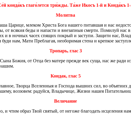
е́й конда́къ глаго́лется три́жды. Та́же Икосъ 1-й и Конда́къ 1
Мо­лит­ва
 наша Ца­ри­це, мле­ком Хри­ста Бога на­ше­го пи­тав­шая и нас недо­с
ы, от вся­кия беды и на­па­сти и вне­зап­ныя смер­ти. По­ми­луй нас 
щих и в ноч­ных часех спя­щих по­крый и за­сту­пи. За­щи­ти нас, Вла­
емя буди нам, Мати Пре­б­ла­гая, необо­ри­мая стена и креп­кое за­ступ
Тро­парь, глас 3
си Сына Божия, от Отца без ма­те­ре пре­жде век суща, нас же ради и
м нашим.
Кондак, глас 5
в­ное, Твор­ца Все­лен­ныя и Гос­по­да выш­них сил, во объ­я­ти­их д
ше­му, воз­зо­вем: ра­дуй­ся, Вла­ды­чи­це, Жизни нашея Пи­та­тель­ни­
Ве­ли­ча­ние
­го, и чтим образ Твой свя­тый, от него­же бла­го­дать ис­це­ле­ния нам