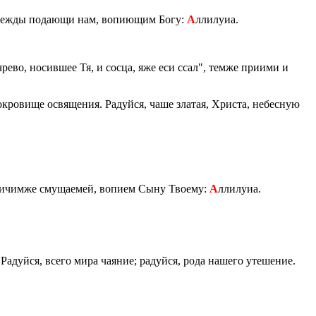
­деж­ды по­да­ю­щи нам, во­пи­ю­щим Богу:
А
лли­лу­иа.
о чрево, но­сив­шее Тя, и сосца, яже еси ссал", темже при­и­ми и
Со­кро­ви­ще освя­ще­ния. Ра­дуй­ся, чаше зла­тая, Хри­ста, небес­ную
и­чим­же сму­ща­е­мей, во­пи­ем Сыну Тво­е­му:
А
лли­лу­иа.
Ра­дуй­ся, всего мира ча­я­ние; ра­дуй­ся, рода на­ше­го уте­ше­ние.