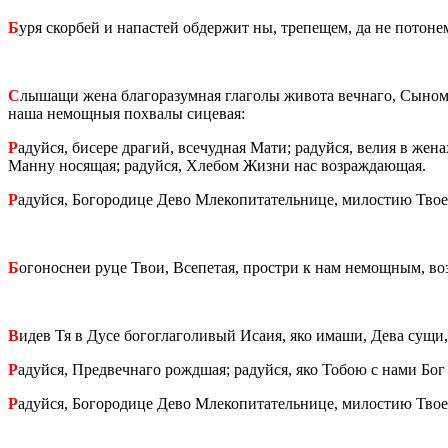
Б
уря скор­бей и на­па­стей об­дер­жит ны, тре­пе­щем, да не по­то­
С
лы­ша­щи жена бла­го­ра­зум­ная гла­го­лы жи­во­та веч­на­го, Сыно
наша немощ­ныя по­хва­лы си­це­вая:
Р
адуй­ся, би­се­ре дра­гий, все­чуд­ная Мати; ра­дуй­ся, велия в жена
Манну но­ся­щая; ра­дуй­ся, Хле­бом Жизни нас воз­раж­да­ю­щая.
Р
адуй­ся, Бо­го­ро­ди­це Дево Мле­ко­пи­та­тель­ни­це, ми­ло­стию Тв
Б
ого­нос­неи руце Твои, Все­пе­тая, про­стри к нам немощ­ным, воз­
В
идев Тя в Дусе бо­го­гла­го­ли­вый Исаия, яко имаши, Дева сущи, в
Р
адуй­ся, Пред­веч­на­го рожд­шая; ра­дуй­ся, яко Тобою с нами Бог бы­
Р
адуй­ся, Бо­го­ро­ди­це Дево Мле­ко­пи­та­тель­ни­це, ми­ло­стию Тв