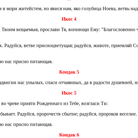
нем в мори жи­тей­стем, но явися нам, яко го­лу­би­ца Ноева, ветвь на
Икос 4
м Твоим ве­ща­е­мыя, про­сла­ви Тя, во­пи­ю­щи Ему: "Бла­го­сло­вен­н
х. Ра­дуй­ся, ветве прис­но­цве­ту­щая; ра­дуй­ся, жи­во­те, при­ем­ляй 
оею нас прис­но пи­та­ю­щая.
Кондак 5
двиг­ни нас уны­лых, спаси от­ча­ян­ных, да в ра­до­сти ду­шев­ней, н
Икос 5
о чреве при­я­ти Рож­ден­на­го из Тебе, воз­гла­си Ти:
ва­ет. Ра­дуй­ся, про­ро­честв сбы­тие; ра­дуй­ся, про­ро­ков ве­се­лие. 
оею нас прис­но пи­та­ю­щая.
Кондак 6