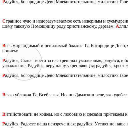
Р
адуй­ся, Бо­го­ро­ди­це Дево Мле­ко­пи­та­тель­ни­це, ми­ло­стию Тв
С
тран­ное чудо и недо­ра­зу­ме­ва­е­мое есть невер­ным и су­е­муд­ре
ше­му та­ко­вую По­мощ­ни­цу роду хри­сти­ан­ско­му, дер­за­ем:
А
лли­л
В
есь мир ви­ди­мый и неви­ди­мый бла­жит Тя, Бо­го­ро­ди­це Дево, 
во­пи­ем:
Р
адуй­ся, Сына Тво­е­го за нас греш­ных умо­ля­ю­щая; ра­дуй­ся, в бе
услаж­де­ние. Ра­дуй­ся, веру нашу укреп­ля­ю­щая; ра­дуй­ся, крест
Р
адуй­ся, Бо­го­ро­ди­це Дево Мле­ко­пи­та­тель­ни­це, ми­ло­стию Тв
В
сяко убла­жая Тя, Все­б­ла­гая, Иоанн Да­мас­кин рече, яко удо­бе
В
итий­ство­ва­ти не хощем, но с лю­бо­вию и сле­за­ми при­те­ка­ем к 
Р
адуй­ся, Ра­до­сте наша неиз­ре­чен­ная; ра­дуй­ся, Уте­ше­ние наше 