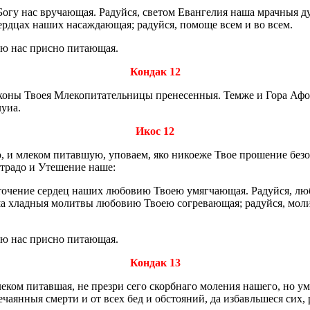
Богу нас вру­ча­ю­щая. Ра­дуй­ся, све­том Еван­ге­лия наша мрач­ныя д
ерд­цах наших на­саж­да­ю­щая; ра­дуй­ся, по­мо­ще всем и во всем.
оею нас прис­но пи­та­ю­щая.
Кондак 12
коны Твоея Мле­ко­пи­та­тель­ни­цы пре­не­сен­ныя. Темже и Гора Аф
у­иа.
Икос 12
 и мле­ком пи­тав­шую, упо­ва­ем, яко ни­кое­же Твое про­ше­ние без­
т­ра­до и Уте­ше­ние наше:
сто­че­ние сер­дец наших лю­бо­вию Твоею умяг­ча­ю­щая. Ра­дуй­ся, лю­б
аша хлад­ныя мо­лит­вы лю­бо­вию Твоею со­гре­ва­ю­щая; ра­дуй­ся, мо­
оею нас прис­но пи­та­ю­щая.
Кондак 13
ле­ком пи­тав­шая, не пре­зри сего скорб­на­го мо­ле­ния на­ше­го, но у
еча­ян­ныя смер­ти и от всех бед и об­сто­я­ний, да из­бав­ль­ше­ся сих,