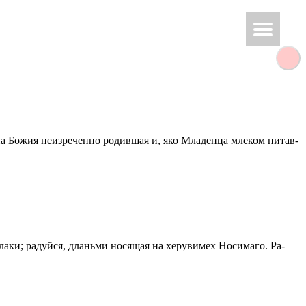
 Божия неиз­ре­чен­но ро­див­шая и, яко Мла­ден­ца мле­ком пи­тав­
а­ки; ра­дуй­ся, дла­нь­ми но­ся­щая на хе­ру­ви­мех Но­си­ма­го. Ра­