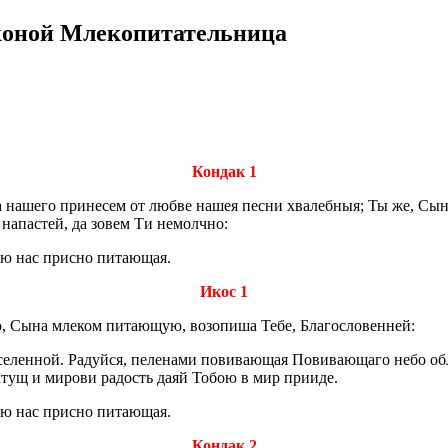
о­ной Мле­ко­пи­та­тель­ни­ца
Кондак 1
а на­ше­го при­не­сем от любве нашея песни хва­леб­ныя; Ты же, Сына
 на­па­стей, да зовем Ти немолч­но:
оею нас прис­но пи­та­ю­щая.
Икос 1
 Сына мле­ком пи­та­ю­щую, возо­пи­ша Тебе, Бла­го­сло­вен­ней:
­лен­ной. Ра­дуй­ся, пе­ле­на­ми по­ви­ва­ю­щая По­ви­ва­ю­ща­го небо об­л
а­тущ и ми­ро­ви ра­дость даяй Тобою в мир при­и­де.
оею нас прис­но пи­та­ю­щая.
Кондак 2