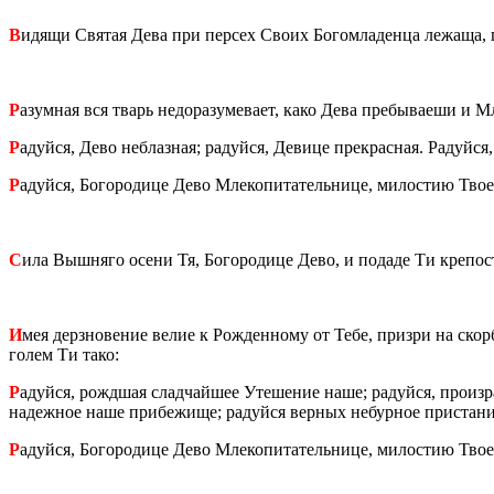
В
идящи Свя­тая Дева при пер­сех Своих Бо­гом­ла­ден­ца ле­жа­ща, г
Р
азум­ная вся тварь недо­ра­зу­ме­ва­ет, како Дева пре­бы­ва­е­ши и Мл
Р
адуй­ся, Дево неблаз­ная; ра­дуй­ся, Де­ви­це пре­крас­ная. Ра­дуй­ся
Р
адуй­ся, Бо­го­ро­ди­це Дево Мле­ко­пи­та­тель­ни­це, ми­ло­стию Тв
С
ила Выш­ня­го осени Тя, Бо­го­ро­ди­це Дево, и по­да­де Ти кре­п
И
мея дерз­но­ве­ние велие к Рож­ден­но­му от Тебе, при­з­ри на скор
го­лем Ти тако:
Р
адуй­ся, рожд­шая слад­чай­шее Уте­ше­ние наше; ра­дуй­ся, про­из­рас
на­деж­ное наше при­бе­жи­ще; ра­дуй­ся вер­ных небур­ное при­ста­ни
Р
адуй­ся, Бо­го­ро­ди­це Дево Мле­ко­пи­та­тель­ни­це, ми­ло­стию Тв