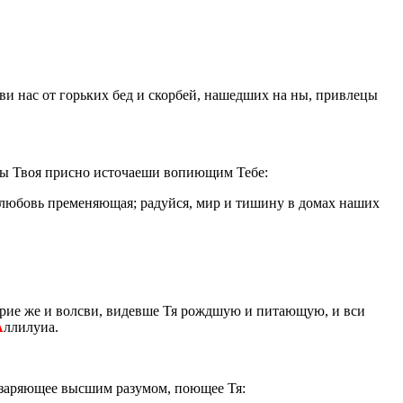
­ви нас от горь­ких бед и скор­бей, на­шед­ших на ны, при­в­ле­цы
ты Твоя прис­но ис­то­ча­е­ши во­пи­ю­щим Тебе:
а лю­бовь пре­ме­ня­ю­щая; ра­дуй­ся, мир и ти­ши­ну в домах наших
ты­рие же и вол­сви, ви­дев­ше Тя рожд­шую и пи­та­ю­щую, и вси
А
лли­лу­иа.
за­ря­ю­щее выс­шим ра­з­умом, по­ю­щее Тя: