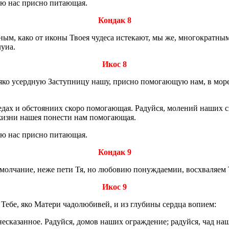
оею нас прис­но пи­та­ю­щая.
Кондак 8
н­ным, како от иконы Твоея чу­де­са ис­те­ка­ют, мы же, мно­го­крат­ны
у­иа.
Икос 8
яко усерд­ную За­ступ­ни­цу нашу, прис­но по­мо­га­ю­щую нам, в море
дах и об­сто­я­ни­их скоро по­мо­га­ю­щая. Ра­дуй­ся, мо­ле­ний наших с
 жизни нашея по­не­сти нам по­мо­га­ю­щая.
оею нас прис­но пи­та­ю­щая.
Кондак 9
е мол­ча­ние, неже пети Тя, но лю­бо­вию по­нуж­да­е­мии, вос­хва­ля­
Икос 9
Тебе, яко Ма­те­ри ча­до­лю­би­вей, и из глу­би­ны серд­ца во­пи­ем:
неска­зан­ное. Ра­дуй­ся, домов наших ограж­де­ние; ра­дуй­ся, чад наш