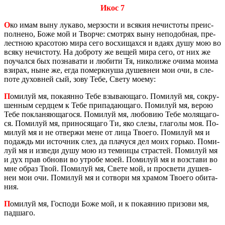
Икос 7
О
ко имам выну лу­ка­во, мер­зо­сти и вся­кия нечи­сто­ты пре­ис­
пол­не­но, Боже мой и Твор­че: смот­рях выну непо­доб­ная, пре­
лест­ною кра­со­тою мира сего вос­хи­щах­ся и вдаях душу мою во
всяку нечи­сто­ту. На доб­ро­ту же вещей мира сего, от них же
по­учал­ся бых по­зна­ва­ти и лю­би­ти Тя, ни­ко­ли­же очима моима
взи­рах, ныне же, егда по­мерк­ну­ша ду­шев­неи мои очи, в сле­
по­те ду­хов­ней сый, зову Тебе, Свету моему:
П
оми­луй мя, по­ка­ян­но Тебе взы­ва­ю­ща­го. По­ми­луй мя, со­кру­
шен­ным серд­цем к Тебе при­па­да­ю­ща­го. По­ми­луй мя, верою
Тебе по­кла­ня­ю­ща­го­ся. По­ми­луй мя, лю­бо­вию Тебе мо­ля­ща­го­
ся. По­ми­луй мя, при­но­ся­ща­го Ти, яко слезы, гла­го­лы моя. По­
ми­луй мя и не от­вер­жи мене от лица Тво­е­го. По­ми­луй мя и
по­даждь ми ис­точ­ник слез, да пла­чу­ся дел моих горь­ко. По­ми­
луй мя и из­ве­ди душу мою из тем­ни­цы стра­стей. По­ми­луй мя
и дух прав об­но­ви во утро­бе моей. По­ми­луй мя и воз­ста­ви во
мне образ Твой. По­ми­луй мя, Свете мой, и про­све­ти ду­шев­
неи мои очи. По­ми­луй мя и со­тво­ри мя хра­мом Тво­е­го оби­та­
ния.
П
оми­луй мя, Гос­по­ди Боже мой, и к по­ка­я­нию при­зо­ви мя,
пад­ша­го.