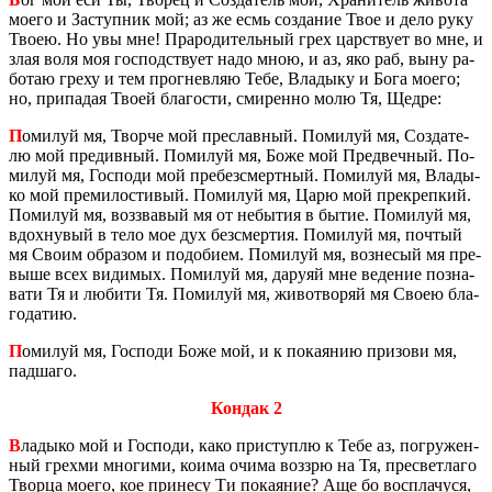
моего и За­ступ­ник мой; аз же есмь со­зда­ние Твое и дело руку
Твоею. Но увы мне! Пра­ро­ди­тель­ный грех цар­ству­ет во мне, и
злая воля моя гос­под­ству­ет надо мною, и аз, яко раб, выну ра­
бо­таю греху и тем про­гнев­ляю Тебе, Вла­ды­ку и Бога моего;
но, при­па­дая Твоей бла­го­сти, сми­рен­но молю Тя, Щедре:
П
оми­луй мя, Твор­че мой пре­слав­ный. По­ми­луй мя, Со­зда­те­
лю мой пре­див­ный. По­ми­луй мя, Боже мой Пред­веч­ный. По­
ми­луй мя, Гос­по­ди мой пре­без­смерт­ный. По­ми­луй мя, Вла­ды­
ко мой пре­ми­ло­сти­вый. По­ми­луй мя, Царю мой пре­креп­кий.
По­ми­луй мя, воз­зва­вый мя от небы­тия в бытие. По­ми­луй мя,
вдох­ну­вый в тело мое дух без­смер­тия. По­ми­луй мя, по­чтый
мя Своим об­ра­зом и по­до­би­ем. По­ми­луй мя, воз­не­сый мя пре­
вы­ше всех ви­ди­мых. По­ми­луй мя, да­ру­яй мне ве­де­ние по­зна­
ва­ти Тя и лю­би­ти Тя. По­ми­луй мя, жи­во­тво­ряй мя Своею бла­
го­да­тию.
П
оми­луй мя, Гос­по­ди Боже мой, и к по­ка­я­нию при­зо­ви мя,
пад­ша­го.
Кондак 2
В
ла­ды­ко мой и Гос­по­ди, како при­ступ­лю к Тебе аз, по­гру­жен­
ный грех­ми мно­ги­ми, коима очима воз­зрю на Тя, пре­светла­го
Твор­ца моего, кое при­не­су Ти по­ка­я­ние? Аще бо вос­пла­чу­ся,