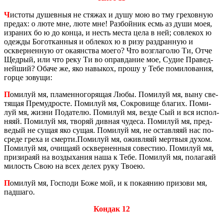
Ч
ис­то­ты ду­шев­ныя не стя­жах и душу мою во тму гре­хов­ную
пре­дах: о люте мне, люте мне! Раз­бой­ник есмь аз души моея,
из­ра­них бо ю до конца, и несть места цела в ней; со­вле­кох ю
одеж­ды Бо­го­ткан­ныя и об­ле­кох ю в ризу раз­дран­ную и
осквер­нен­ную от ока­ян­ства моего? Что воз­гла­го­лю Ти, Отче
Щед­рый, или что реку Ти во оправ­да­ние мое, Судие Пра­вед­
ней­ший? Обаче же, яко на­вы­кох, прошу у Тебе по­ми­ло­ва­ния,
горце зо­ву­щи:
П
оми­луй мя, пла­мен­но­го­ря­щая Любы. По­ми­луй мя, выну све­
тя­щая Пре­муд­ро­сте. По­ми­луй мя, Со­кро­ви­ще бла­гих. По­ми­
луй мя, жизни По­да­те­лю. По­ми­луй мя, везде Сый и вся ис­пол­
ня­яй. По­ми­луй мя, тво­ряй див­ная чу­де­са. По­ми­луй мя, пред­
ве­дый не сущая яко сущая. По­ми­луй мя, не остав­ля­яй нас по­
сре­де греха и смер­ти.По­ми­луй мя, ожив­ля­яй мерт­выя духом.
По­ми­луй мя, очи­ща­яй осквер­нен­ныя со­ве­стию. По­ми­луй мя,
при­зи­ра­яй на воз­ды­ха­ния наша к Тебе. По­ми­луй мя, по­ла­га­яй
ми­лость Свою на всех делех руку Твоею.
П
оми­луй мя, Гос­по­ди Боже мой, и к по­ка­я­нию при­зо­ви мя,
пад­ша­го.
Кондак 12