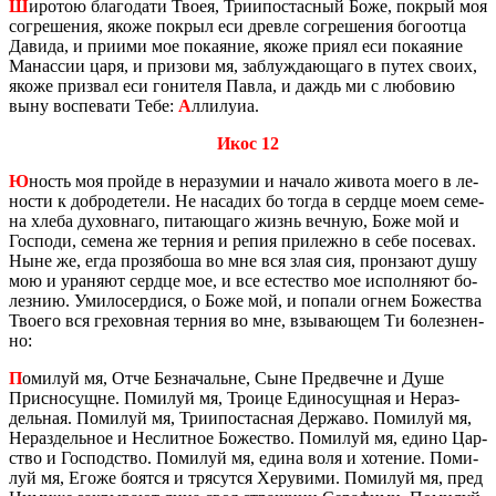
Ш
иро­тою бла­го­да­ти Твоея, Трии­по­стас­ный Боже, по­крый моя
со­гре­ше­ния, якоже по­крыл еси древ­ле со­гре­ше­ния бо­го­от­ца
Да­ви­да, и при­и­ми мое по­ка­я­ние, якоже приял еси по­ка­я­ние
Ма­нас­сии царя, и при­зо­ви мя, за­блуж­да­ю­ща­го в путех своих,
якоже при­звал еси го­ни­те­ля Павла, и даждь ми с лю­бо­вию
выну вос­пе­ва­ти Тебе:
А
лли­лу­иа.
Икос 12
Ю
ность моя прой­де в нера­зу­мии и на­ча­ло жи­во­та моего в ле­
но­сти к доб­ро­де­те­ли. Не на­са­дих бо тогда в серд­це моем се­ме­
на хлеба ду­хов­на­го, пи­та­ю­ща­го жизнь веч­ную, Боже мой и
Гос­по­ди, се­ме­на же тер­ния и репия при­леж­но в себе по­се­вах.
Ныне же, егда про­зя­бо­ша во мне вся злая сия, прон­за­ют душу
мою и ура­ня­ют серд­це мое, и все есте­ство мое ис­пол­ня­ют бо­
лез­нию. Уми­ло­сер­ди­ся, о Боже мой, и по­па­ли огнем Бо­же­ства
Тво­е­го вся гре­хов­ная тер­ния во мне, взы­ва­ю­щем Ти 6о­лез­нен­
но:
П
оми­луй мя, Отче Без­на­чальне, Сыне Пред­вечне и Душе
Прис­но­сущне. По­ми­луй мя, Тро­и­це Еди­но­сущ­ная и Нераз­
дель­ная. По­ми­луй мя, Трии­по­стас­ная Дер­жа­во. По­ми­луй мя,
Нераз­дель­ное и Нес­лит­ное Бо­же­ство. По­ми­луй мя, едино Цар­
ство и Гос­под­ство. По­ми­луй мя, едина воля и хо­те­ние. По­ми­
луй мя, Егоже бо­ят­ся и тря­сут­ся Хе­ру­ви­ми. По­ми­луй мя, пред