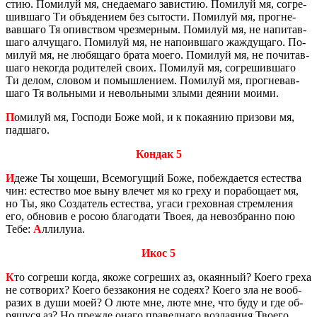
стию. По­ми­луй мя, сне­да­е­ма­го за­ви­стию. По­ми­луй мя, со­гре­
шив­ша­го Ти объ­яде­ни­ем без сы­то­сти. По­ми­луй мя, про­гне­
вав­ша­го Тя опи­вством чрез­мер­ным. По­ми­луй мя, не на­пи­тав­
ша­го ал­чу­ща­го. По­ми­луй мя, не на­по­ив­ша­го жаж­ду­ща­го. По­
ми­луй мя, не лю­бя­ща­го брата моего. По­ми­луй мя, не по­чи­тав­
ша­го неко­гда ро­ди­те­лей своих. По­ми­луй мя, со­гре­шив­ша­го
Ти делом, сло­вом и по­мыш­ле­ни­ем. По­ми­луй мя, про­гне­вав­
ша­го Тя воль­ны­ми и неволь­ны­ми злыми де­я­нии моими.
П
оми­луй мя, Гос­по­ди Боже мой, и к по­ка­я­нию при­зо­ви мя,
пад­ша­го.
Кондак 5
И
деже Ты хо­ще­ши, Все­мо­гу­щий Боже, по­беж­да­ет­ся есте­ства
чин: есте­ство мое выну вле­чет мя ко греху и по­ра­бо­ща­ет мя,
но Ты, яко Со­зда­тель есте­ства, угаси гре­хов­ная стрем­ле­ния
его, об­но­вив е росою бла­го­да­ти Твоея, да невоз­бран­но пою
Teбе:
А
лли­лу­иа.
Икос 5
К
то со­гре­ши когда, якоже со­гре­ших аз, ока­ян­ный? Коего греха
не со­тво­рих? Коего без­за­ко­ния не со­де­ях? Коего зла не во­об­
ра­зих в души моей? О люте мне, люте мне, что буду и где об­
ря­щу­ся аз? Но пре­жде онаго пра­вед­на­го воз­да­я­ния Тво­е­го,