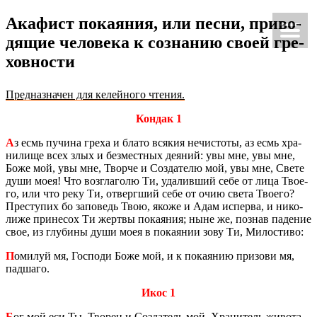
Ака­фист по­ка­я­ния, или песни, при­во­
Ки́рие эле́йсон
@Κύριεἐλέησον.με
дя­щие че­ло­ве­ка к со­зна­нию своей гре­
хов­но­сти
Пред­на­зна­чен для ке­лей­но­го чте­ния.
Кондак 1
А
з есмь пу­чи­на греха и блато вся­кия нечи­сто­ты, аз есмь хра­
ни­ли­ще всех злых и без­мест­ных де­я­ний: увы мне, увы мне,
Боже мой, увы мне, Твор­че и Со­зда­те­лю мой, увы мне, Свете
души моея! Что воз­гла­го­лю Ти, уда­лив­ший себе от лица Тво­е­
го, или что реку Ти, от­верг­ший себе от очию света Тво­е­го?
Пре­сту­пих бо за­по­ведь Твою, якоже и Адам ис­пер­ва, и ни­ко­
ли­же при­не­сох Ти жерт­вы по­ка­я­ния; ныне же, по­знав па­де­ние
свое, из глу­би­ны души моея в по­ка­я­нии зову Ти, Ми­ло­сти­во:
П
оми­луй мя, Гос­по­ди Боже мой, и к по­ка­я­нию при­зо­ви мя,
пад­ша­го.
Икос 1
Б
ог мой еси Ты, Тво­рец и Со­зда­тель мой, Хра­ни­тель жи­во­та