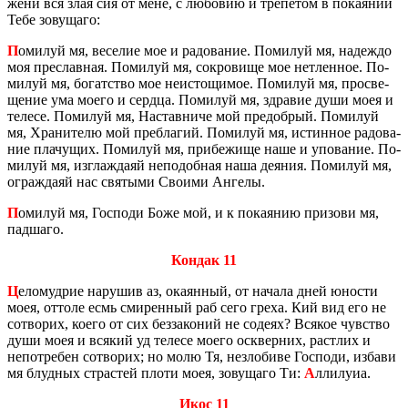
же­ни вся злая сия от мене, с лю­бо­вию и тре­пе­том в по­ка­я­нии
Тебе зо­ву­ща­го:
П
оми­луй мя, ве­се­лие мое и ра­до­ва­ние. По­ми­луй мя, на­деж­до
моя пре­слав­ная. По­ми­луй мя, со­кро­ви­ще мое нетлен­ное. По­
ми­луй мя, бо­гат­ство мое неис­то­щи­мое. По­ми­луй мя, про­све­
ще­ние ума моего и серд­ца. По­ми­луй мя, здра­вие души моея и
те­ле­се. По­ми­луй мя, На­став­ни­че мой пре­доб­рый. По­ми­луй
мя, Хра­ни­те­лю мой пре­б­ла­гий. По­ми­луй мя, ис­тин­ное ра­до­ва­
ние пла­чу­щих. По­ми­луй мя, при­бе­жи­ще наше и упо­ва­ние. По­
ми­луй мя, из­гла­жда­яй непо­доб­ная наша де­я­ния. По­ми­луй мя,
ограж­да­яй нас свя­ты­ми Сво­и­ми Ан­ге­лы.
П
оми­луй мя, Гос­по­ди Боже мой, и к по­ка­я­нию при­зо­ви мя,
пад­ша­го.
Кондак 11
Ц
ело­муд­рие на­ру­шив аз, ока­ян­ный, от на­ча­ла дней юно­сти
моея, от­то­ле есмь сми­рен­ный раб сего греха. Кий вид его не
со­тво­рих, коего от сих без­за­ко­ний не со­де­ях? Вся­кое чув­ство
души моея и вся­кий уд те­ле­се моего осквер­них, рас­тлих и
непо­тре­бен со­тво­рих; но молю Тя, незло­би­ве Гос­по­ди, из­ба­ви
мя блуд­ных стра­стей плоти моея, зо­ву­ща­го Ти:
А
лли­лу­иа.
Икос 11