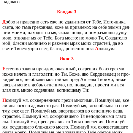
пад­ша­го.
Кондак 3
Д
обро и пра­вед­но есть еже не уда­ли­ти­ся от Тебе, Ис­точ­ни­ка
света, но тьма гре­хов­ная, юже аз при­вле­кох на себе злыми де­я­
нии моими, на­хо­дит на мя, якоже нощь, и по­мра­ча­ю­щи душу
мою, от­во­дит мя от Тебе, Бога моего: но молю Тя, Со­зда­те­лю
мой, блес­ни мол­ниею и раз­же­ни мрак моих стра­стей, да во
свете Твоем узрю свет, бла­го­дар­ствен­но поя:
А
лли­лу­иа.
Икос 3
Е
сте­ство за­ко­на пре­идох, ока­ян­ный, со­гре­ших бо аз грех­ми,
ихже нелеть и гла­го­ла­ти; но Ты, Боже, яко Серд­це­ве­дец и про­
ви­дяй вся, не объ­яви моя тай­ная пред Ан­ге­лы Тво­и­ми, ниже
ввер­зи мене в дебрь ог­нен­ную, но, по­ща­див, про­сти ми вся
злая сия, мною со­де­ян­ная, во­пи­ю­ще­му Ти:
П
оми­луй мя, осквер­нен­на­го грехи мно­ги­ми. По­ми­луй мя, все­
лив­ша­го­ся во ад вме­сто рая. По­ми­луй мя, воз­любль­ша­го паче
тму, еже свет. По­ми­луй мя, вверг­ша­го­ся во ог­нен­ную пещь
стра­стей. По­ми­луй мя, оскор­бив­ше­го Тя непо­доб­ны­ми гла­го­
лы. По­ми­луй мя, пре­слу­шав­ша­го Твоя по­ве­ле­ния. По­ми­луй
мя, осу­див­ша­го ближ­ня­го моего. По­ми­луй мя, окле­ве­тав­ша­го
брата моего. По­ми­луй мя, не воз­дав­ша­го Тебе обе­тов моих.