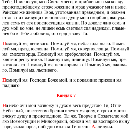
Тебе, Прис­но­сущ­на­го Света моего, и при­бли­зи­ша мя ко аду
пре­ис­под­ней­ше­му, егоже жже­ние и мрак ужа­са­ют мя и ныне.
Рай­ская же жи­ли­ща Твоя, уго­то­ван­ная пра­вед­ным, и бла­жен­
ство в них жи­ву­щих ис­пол­ня­ют душу мою скор­бию, яко уда­
лен есмь от сея прис­но­сущ­ныя жизни. Но до­ко­ле жив есмь и
дух мой во мне, не лишен есмь свет­лыя сия на­деж­ды, пла­ме­
нея бо к Тебе лю­бо­вию, от серд­ца зову Ти:
П
оми­луй мя, ле­ни­ва­го. По­ми­луй мя, небла­го­дар­на­го. По­ми­
луй мя, празд­но­слов­ца. По­ми­луй мя, сквер­но­слов­ца. По­ми­луй
мя, сме­хо­твор­ца. По­ми­луй мя, среб­ро­люб­ца. По­ми­луй мя,
клят­во­пре­ступ­ни­ка. По­ми­луй мя, пи­я­ни­цу. По­ми­луй мя, пре­
ко­слов­на­го. По­ми­луй мя, непо­ко­ри­ва­го. По­ми­луй мя, лжи­ва­
го. По­ми­луй мя, льсти­ва­го.
П
оми­луй мя, Гос­по­ди Боже мой, и к по­ка­я­нию при­зо­ви мя,
пад­ша­го.
Кондак 7
Н
а небо очи мои воз­во­жу и духом весь пред­стою Ти, Отче
Небес­ный, но есте­ство бре­ния вле­чет мя долу, и грехи мнози
вле­кут душу в пре­ис­под­нюю. Ты же, Твор­че и Со­зда­те­лю мой,
яко Все­мо­гу­щий и Ми­ло­сер­дый, об­но­ви мя, да вос­па­ряю выну
горе, якоже орел, по­бед­но взы­вая Ти песнь:
А
лли­лу­иа.