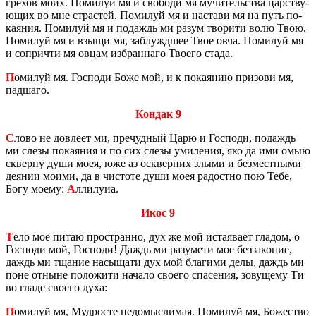
гре­хов моих. По­ми­луй мя и сво­бо­ди мя му­чи­тель­ства цар­ству­
ю­щих во мне стра­стей. По­ми­луй мя и на­ста­ви мя на путь по­
ка­я­ния. По­ми­луй мя и по­даждь ми разум тво­ри­ти волю Твою.
По­ми­луй мя и взыщи мя, за­блужд­шее Твое овча. По­ми­луй мя
и со­при­чти мя овцам из­бран­на­го Тво­е­го стада.
П
оми­луй мя. Гос­по­ди Боже мой, и к по­ка­я­нию при­зо­ви мя,
пад­ша­го.
Кондак 9
С
лово не до­вле­ет ми, пре­чуд­ный Царю и Гос­по­ди, по­даждь
ми слезы по­ка­я­ния и по сих слезы уми­ле­ния, яко да ими омыю
сквер­ну души моея, юже аз осквер­них злыми и без­мест­ны­ми
де­я­нии моими, да в чи­сто­те души моея ра­дост­но пою Тебе,
Богу моему:
А
лли­лу­иа.
Икос 9
Т
ело мое питаю про­стран­но, дух же мой ис­та­ява­ет гла­дом, о
Гос­по­ди мой, Гос­по­ди! Даждь ми ра­зу­ме­ти мое без­за­ко­ние,
даждь ми тща­ние на­сы­ща­ти дух мой бла­ги­ми делы, даждь ми
поне от­ныне по­ло­жи­ти на­ча­ло сво­е­го спа­се­ния, зо­ву­ще­му Ти
во гладе сво­е­го духа:
П
оми­луй мя, Муд­ро­сте недо­мыс­ли­мая. По­ми­луй мя, Бо­же­ство