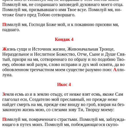
По­ми­луй мя, не со­хран­ша­го за­по­ве­дей ду­хов­на­го моего отца.
По­ми­луй мя, при­зы­вав­ша­го имя Твое всуе. По­ми­луй мя, ни­
что­же благо пред Тобою со­твор­ша­го.
П
оми­луй мя, Гос­по­ди Боже мой, и к по­ка­я­нию при­зо­ви мя,
пад­ша­го.
Кондак 4
Ж
изнь сущи и Ис­точ­ник жизни, Жи­во­на­чаль­ная Тро­и­це,
Нераз­дель­ное и Нес­лит­ное Бо­же­ство, Отче, Сыне и Душе Свя­
тый, при­з­ри на мя, со­тво­рен­на­го по об­ра­зу и по по­до­бию Тво­
е­му, об­но­ви мой разум, слово ис­пра­ви и дух мой освя­ти, да во
об­нов­лен­ном трех­част­ном моем су­ще­стве ра­зум­но пою:
А
лли­
лу­иа.
Икос 4
З
емля есмь аз и в землю отыду, от неяже взят есмь, якоже Сам
гла­го­лал еси, Со­зда­те­лю мой пре­слав­ный, но пре­жде неже
най­дет смерть на мя, пре­жде еже вниду во гроб, взи­рая на без­
за­кон­ную жизнь мою, со сле­за­ми зову Ти, Твор­цу моему:
П
оми­луй мя, по­мра­чен­на­го страстьми. По­ми­луй мя, за­блуж­да­
ю­ща­го в путех моих. По­ми­луй мя, по­беж­да­ю­ща­го­ся ску­по­