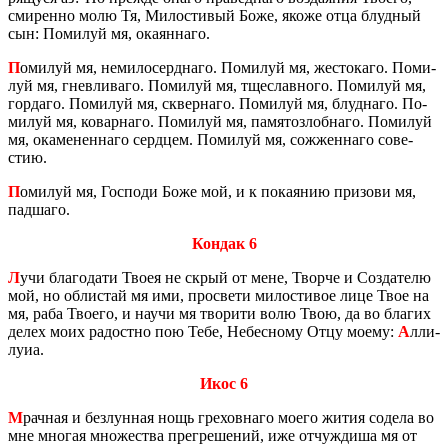
сми­рен­но молю Тя, Ми­ло­сти­вый Боже, якоже отца блуд­ный
сын: По­ми­луй мя, ока­ян­на­го.
П
оми­луй мя, неми­ло­серд­на­го. По­ми­луй мя, же­сто­ка­го. По­ми­
луй мя, гнев­ли­ва­го. По­ми­луй мя, тще­слав­но­го. По­ми­луй мя,
гор­да­го. По­ми­луй мя, сквер­на­го. По­ми­луй мя, блуд­на­го. По­
ми­луй мя, ко­вар­на­го. По­ми­луй мя, па­мя­то­злоб­на­го. По­ми­луй
мя, ока­ме­нен­на­го серд­цем. По­ми­луй мя, со­жжен­на­го со­ве­
стию.
П
оми­луй мя, Гос­по­ди Боже мой, и к по­ка­я­нию при­зо­ви мя,
пад­ша­го.
Кондак 6
Л
учи бла­го­да­ти Твоея не скрый от мене, Твор­че и Со­зда­те­лю
мой, но об­ли­стай мя ими, про­све­ти ми­ло­сти­вое лице Твое на
мя, раба Тво­е­го, и научи мя тво­ри­ти волю Твою, да во бла­гих
делех моих ра­дост­но пою Тебе, Небес­но­му Отцу моему:
А
лли­
лу­иа.
Икос 6
М
рач­ная и без­лун­ная нощь гре­хов­на­го моего жития со­де­ла во
мне мно­гая мно­же­ства пре­гре­ше­ний, иже от­чужди­ша мя от