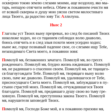
осквер­ню токмо землю сле­за­ми моими, аще воз­дох­ну, яко мы­
тарь, непщую отяг­чи­ти небе­са. Обаче ж по­ка­я­ни­ем очи­сти мя
от вся­кий сквер­ны и душу мою уясни све­том ми­ло­сти­ва­го
лица Тво­е­го, да ра­дост­но зову Ти:
А
лли­лу­иа.
Икос 2
Г
ла­го­лы уст Твоих выну пре­зре­вах, во след бо пи­са­ний Твоих
ни­ко­ли­же ходих, но со тща­ни­ем со­блю­дах волю диа­во­лю,
боюсь отяг­чить и в след злыя по­хо­ти моея усерд­но ходих;
ныне же, горце по­зна­вый па­де­ние свое, со сле­за­ми ищу Тебе,
неза­хо­ди­ма­го Света моего, в по­ка­я­нии зовя:
П
оми­луй мя, без­за­ко­ни­их за­ча­та­го. По­ми­луй мя, во гре­сех
рож­ден­на­го. По­ми­луй мя, блуд­но жизнь иждив­ша­го. По­ми­луй
мя, не ра­див­ша­го о спа­се­нии своем. По­ми­луй мя, не тща­ща­го­
ся бла­го­уго­жда­ти Тебе. По­ми­луй мя, тво­ря­ща­го выну волю
свою, паче же диа­во­лю. По­ми­луй мя, уда­лив­ша­го­ся от Тебе,
прис­но­сущ­на­го Света моего. По­ми­луй мя, за­блужд­ша­го в пу­
сты­ни стра­стей моих. По­ми­луй мя, от­чуждив­ша­го­ся Твоея
бла­го­да­ти. По­ми­луй мя, пре­дав­ша­го душу свою во тьму гре­
хов­ную. По­ми­луй мя, пре­ступ­ни­ка за­ко­на Тво­е­го. По­ми­луй
мя, на­ру­ши­те­ля за­по­ве­дей Твоих.
П
оми­луй мя, Гос­по­ди Боже мой, и к по­ка­я­нию при­зо­ви мя,