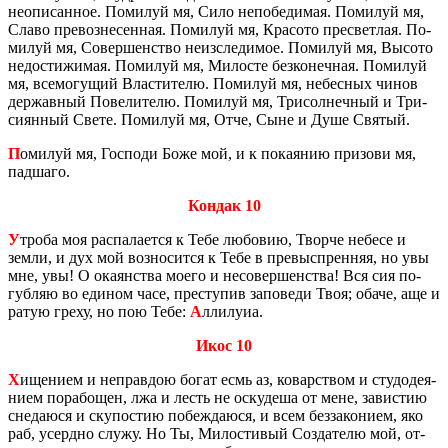
неопи­сан­ное. По­ми­луй мя, Сило непо­бе­ди­мая. По­ми­луй мя,
Славо пре­воз­не­сен­ная. По­ми­луй мя, Кра­со­то пре­свет­лая. По­
ми­луй мя, Со­вер­шен­ство неиз­сле­ди­мое. По­ми­луй мя, Вы­со­то
недо­сти­жи­мая. По­ми­луй мя, Ми­ло­сте без­ко­неч­ная. По­ми­луй
мя, все­мо­гу­щий Вла­сти­те­лю. По­ми­луй мя, небес­ных чинов
дер­жав­ный По­ве­ли­те­лю. По­ми­луй мя, Три­сол­неч­ный и Три­
си­ян­ный Свете. По­ми­луй мя, Отче, Сыне и Душе Свя­тый.
П
оми­луй мя, Гос­по­ди Боже мой, и к по­ка­я­нию при­зо­ви мя,
пад­ша­го.
Кондак 10
У
троба моя рас­па­ла­ет­ся к Тебе лю­бо­вию, Твор­че небе­се и
земли, и дух мой воз­но­сит­ся к Тебе в пре­вы­спрен­няя, но увы
мне, увы! О ока­ян­ства моего и несо­вер­шен­ства! Вся сия по­
губ­ляю во еди­ном часе, пре­сту­пив за­по­ве­ди Твоя; обаче, аще и
ратую греху, но пою Тебе:
А
лли­лу­иа.
Икос 10
Х
ище­ни­ем и неправ­дою богат есмь аз, ко­вар­ством и сту­до­де­я­
ни­ем по­ра­бо­щен, лжа и лесть не оску­де­ша от мене, за­ви­стию
сне­да­ю­ся и ску­по­стию по­беж­да­ю­ся, и всем без­за­ко­ни­ем, яко
раб, усерд­но служу. Но Ты, Ми­ло­сти­вый Со­зда­те­лю мой, от­