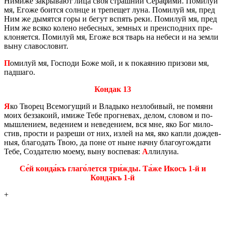
Ни­ми­же за­кры­ва­ют лица своя страш­нии Се­ра­фи­ми. По­ми­луй
мя, Егоже бо­ит­ся солн­це и тре­пе­щет луна. По­ми­луй мя, пред
Ним же ды­мят­ся горы и бегут вспять реки. По­ми­луй мя, пред
Ним же всяко ко­ле­но небес­ных, зем­ных и пре­ис­под­них пре­
кло­ня­ет­ся. По­ми­луй мя, Егоже вся тварь на небе­си и на земли
выну сла­во­сло­вит.
П
оми­луй мя, Гос­по­ди Боже мой, и к по­ка­я­нию при­зо­ви мя,
пад­ша­го.
Кондак 13
Я
ко Тво­рец Все­мо­гу­щий и Вла­ды­ко незло­би­вый, не по­мя­ни
моих без­за­ко­ий, имиже Тебе про­гне­вах, делом, сло­вом и по­
мыш­ле­ни­ем, ве­де­ни­ем и неве­де­ни­ем, вся мне, яко Бог ми­ло­
стив, про­сти и раз­ре­ши от них, излей на мя, яко капли дож­дев­
ныя, бла­го­дать Твою, да поне от ныне начну бла­го­уго­жда­ти
Тебе, Со­зда­те­лю моему, выну вос­пе­вая:
А
лли­лу­иа.
Се́й конда́къ глаго́лется три́жды. Та́же Икосъ 1-й и
Конда́къ 1-й
+