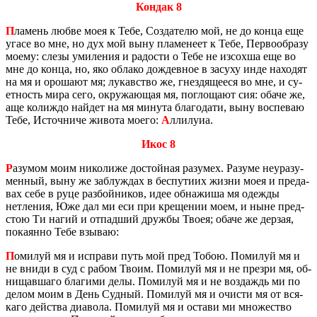
Кондак 8
П
ла­мень любве моея к Тебе, Со­зда­те­лю мой, не до конца еще
угасе во мне, но дух мой выну пла­ме­не­ет к Тебе, Пер­во­об­ра­зу
моему: слезы уми­ле­ния и ра­до­сти о Тебе не из­сох­ша еще во
мне до конца, но, яко об­ла­ко дож­дев­ное в за­су­ху инде на­хо­дят
на мя и оро­ша­ют мя; лу­кав­ство же, гнез­дя­ще­е­ся во мне, и су­
ет­ность мира сего, окру­жа­ю­щая мя, по­гло­ща­ют сия: обаче же,
аще ко­ли­ждо най­дет на мя ми­ну­та бла­го­да­ти, выну вос­пе­ваю
Тебе, Ис­точ­ни­че жи­во­та моего:
А
лли­лу­иа.
Икос 8
Р
аз­умом моим ни­ко­ли­же до­стой­ная ра­зу­мех. Ра­зу­ме неура­зу­
мен­ный, выну же за­блуж­дах в бес­пу­ти­их жизни моея и пре­да­
вах себе в руце раз­бой­ни­ков, идее об­на­жи­ша мя одеж­ды
нетле­ния, Юже дал ми еси при кре­ще­нии моем, и ныне пред­
стою Tи нагий и от­пад­ший друж­бы Твоея; обаче же дер­зая,
по­ка­ян­но Тебе взы­ваю:
П
оми­луй мя и ис­пра­ви путь мой пpeд Тобою. По­ми­луй мя и
не вниди в суд с рабом Твоим. По­ми­луй мя и не пре­зри мя, об­
ни­щав­ша­го бла­ги­ми делы. По­ми­луй мя и не воз­даждь ми по
делом моим в День Суд­ный. По­ми­луй мя и очи­сти мя от вся­
ка­го дей­ства диа­во­ла. По­ми­луй мя и оста­ви ми мно­же­ство