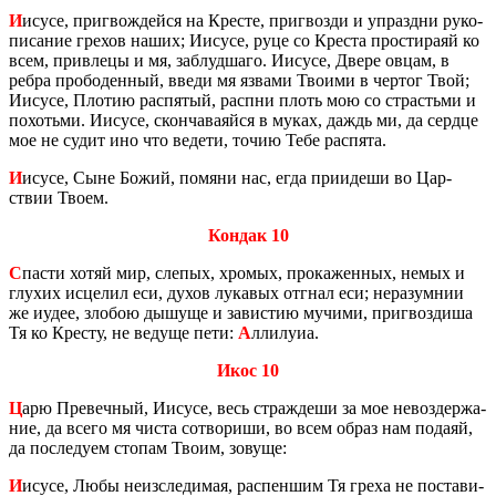
И
исусе, при­гвож­дей­ся на Кре­сте, при­гвоз­ди и упразд­ни ру­ко­
пи­са­ние гре­хов наших; Иису­се, руце со Кре­ста про­сти­ра­яй ко
всем, при­в­ле­цы и мя, за­блуд­ша­го. Иису­се, Двере овцам, в
ребра про­бо­ден­ный, введи мя яз­ва­ми Тво­и­ми в чер­тог Твой;
Иису­се, Пло­тию рас­пя­тый, рас­пни плоть мою со страстьми и
по­хотьми. Иису­се, скон­ча­ва­яй­ся в муках, даждь ми, да серд­це
мое не судит ино что ве­де­ти, точию Тебе рас­пя­та.
И
исусе, Сыне Божий, по­мя­ни нас, егда при­и­де­ши во Цар­
ствии Твоем.
Кондак 10
С
пасти хотяй мир, сле­пых, хро­мых, про­ка­жен­ных, немых и
глу­хих ис­це­лил еси, духов лу­ка­вых от­г­нал еси; нера­зум­нии
же иудее, зло­бою ды­шу­ще и за­ви­стию му­чи­ми, при­гвоз­ди­ша
Тя ко Кре­сту, не ве­ду­ще пети:
А
лли­лу­иа.
Икос 10
Ц
арю Пре­веч­ный, Иису­се, весь страж­де­ши за мое невоз­дер­жа­
ние, да всего мя чиста со­тво­ри­ши, во всем образ нам по­да­яй,
да по­сле­ду­ем сто­пам Твоим, зо­ву­ще:
И
исусе, Любы неиз­сле­ди­мая, рас­пен­шим Тя греха не по­ста­ви­