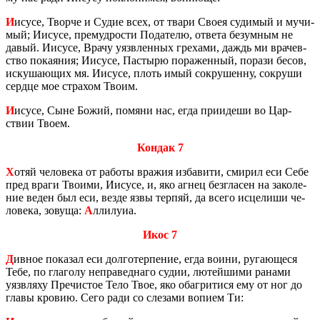
И
исусе, Твор­че и Судие всех, от твари Своея су­ди­мый и му­чи­
мый; Иису­се, пре­муд­ро­сти По­да­те­лю, от­ве­та безум­ным не
давый. Иису­се, Врачу уязв­лен­ных гре­ха­ми, даждь ми вра­чев­
ство по­ка­я­ния; Иису­се, Пас­ты­рю по­ра­жен­ный, по­ра­зи бесов,
ис­ку­ша­ю­щих мя. Иису­се, плоть имый со­кру­шен­ну, со­кру­ши
серд­це мое стра­хом Твоим.
И
исусе, Сыне Божий, по­мя­ни нас, егда при­и­де­ши во Цар­
ствии Твоем.
Кондак 7
Х
отяй че­ло­ве­ка от ра­бо­ты вра­жия из­ба­ви­ти, сми­рил еси Себе
пред враги Тво­и­ми, Иису­се, и, яко агнец без­гла­сен на за­ко­ле­
ние веден был еси, везде язвы тер­пяй, да всего ис­це­ли­ши че­
ло­ве­ка, зо­ву­ща:
А
лли­лу­иа.
Икос 7
Д
ивное по­ка­зал еси дол­го­тер­пе­ние, егда воини, ру­га­ю­ще­ся
Тебе, по гла­го­лу непра­вед­на­го судии, лю­тей­ши­ми ра­на­ми
уязв­ля­ху Пре­чи­стое Тело Твое, яко обаг­ри­ти­ся ему от ног до
главы кро­вию. Сего ради со сле­за­ми во­пи­ем Ти: