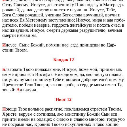
Отцу Сво­е­му; Иису­се, дев­ствен­ни­ку Прис­но­де­ву в Ма­терь да­
ро­ва­вый, да нас дев­ству и чи­сто­те на­учи­ши. Иису­се, Тебе,
Бога Слова рожд­шей, уче­ни­ка Бо­го­сло­ва вру­чи­вый, вручи и
нас всех Ея Ма­тер­не­му за­ступ­ле­нию; Иису­се, мира и ада по­бе­
ди­те­лю, по­бе­ди неве­рие, гор­дость жи­тей­скую и по­хоть очес, в
нас жи­ву­щия. Иису­се, смер­ти дер­жа­вы раз­ру­ши­те­лю, веч­ныя
смер­ти из­ба­ви мя.
И
исусе, Сыне Божий, по­мя­ни нас, егда при­и­де­ши во Цар­
ствии Твоем.
Кондак 12
Б
ла­го­дать Твою по­даждь мне, Иису­се, Боже мой, при­и­ми мя,
якоже приял еси Иоси­фа с Ни­ко­ди­мом, да, яко чи­стую пла­ща­
ни­цу, душу мою при­не­су Тебе и во­ня­ми доб­ро­де­те­лей по­ма­жу
Пре­чи­стое Тело Твое, и, яко во гробе, в серд­це моем имею Тя,
зовый:
А
лли­лу­иа.
Икос 12
П
оюще Твое воль­ное рас­пя­тие, по­кла­ня­ем­ся страс­тем Твоим,
Хри­сте, ве­ру­ем с сот­ни­ком, яко во­ис­тин­ну Божий Сын еси,
при­и­ти имеяй на об­ла­цех с силою и сла­вою мно­гою; тогда убо
не по­сра­ми нас, Кро­вию Твоею ис­куп­лен­ных и тако во­пи­ю­