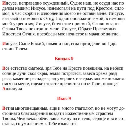
И
исусе, непра­вед­но осуж­ден­ный, Судие наш, не осуди нас по
делом нашим; Иису­се, из­не­мо­га­яй на пути под Кре­стом, сило
моя, в час скор­би и озлоб­ле­ния моего не оста­ви мене. Иису­се,
взы­ва­яй о по­мо­щи к Отцу, По­дви­го­по­лож­ни­че мой, в немо­щи
моей укре­пи мя; Иису­се, без­че­стие при­е­мый, Славо моя, от
Славы Твоея не от­ри­ни мене. Иису­се, Об­ра­зе Пре­свет­лыя
Ипо­ста­си Отчия, пре­об­ра­зи мое нечи­стое и мрач­ное житие.
И
исусе, Сыне Божий, по­мя­ни нас, егда при­и­де­ши во Цар­
ствии Твоем.
Кондак 9
В
се есте­ство смя­те­ся, зря Тебе на Кре­сте по­ве­ше­на, на небе­си
солн­це лучи своя скры, земля по­тря­се­ся, за­ве­са храма раз­д­
рася, ка­ме­ние рас­па­де­ся, ад умер­ших из­вер­же: мы же по­кла­ня­
ем­ся на месте, идеже сто­я­сте пре­чи­стеи нозе Твои, поюще:
А
лли­лу­иа.
Икос 9
В
етия мно­го­ве­щан­ныя, аще и много гла­го­лют, но не могут до­
стой­на­го бла­го­да­ре­ния воз­да­ти Бо­же­ствен­ным страс­тем
Твоим, Че­ло­ве­ко­люб­че: наша же душа и тело, серд­це и вси со­
ста­вы, со уми­ле­ни­ем к Тебе взы­ва­ют: