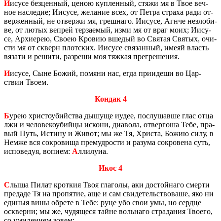
И
исусе без­цен­ный, ценою куп­лен­ный, стяжи мя в Твое веч­
ное на­сле­дие; Иису­се, же­ла­ние всех, от Петра стра­ха ради от­
вер­жен­ный, не от­вер­жи мя, греш­на­го. Иису­се, Агнче незло­би­
ве, от лютых веп­рей тер­за­е­мый, изми мя от враг моих; Иису­
се, Ар­хи­ерею, Своею Кро­вию вше­дый во Свя­тая Свя­тых, очи­
сти мя от скверн плот­ских. Иису­се свя­зан­ный, имеяй власть
вя­за­ти и ре­ши­ти, раз­ре­ши моя тяж­кая пре­гре­ше­ния.
И
исусе, Сыне Божий, по­мя­ни нас, егда при­и­де­ши во Цар­
ствии Твоем.
Кондак 4
Б
урею хри­сто­убий­ства ды­шу­ще иудее, по­слу­шав­ше глас отца
лжи и че­ло­ве­ко­убий­цы ис­ко­ни, диа­во­ла, от­вер­го­ша Тебе, пра­
вый Путь, Ис­ти­ну и Живот; мы же Тя, Хри­ста, Божию силу, в
Немже вся со­кро­ви­ща пре­муд­ро­сти и ра­зу­ма со­кро­ве­на суть,
ис­по­ве­дуя, во­пи­ем:
А
лли­лу­иа.
Икос 4
С
лыша Пилат крот­кия Твоя гла­го­лы, аки до­стой­на­го смер­ти
пре­да­де Тя на про­пя­тие, аще и сам сви­де­тель­ство­ва­ше, яко ни
еди­ныя вины об­ре­те в Тебе: руце убо свои умы, но серд­це
осквер­ни; мы же, чу­дя­ще­ся тайне воль­на­го стра­да­ния Тво­е­го,
со уми­ле­ни­ем зовем: