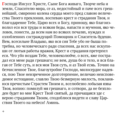
Г
оспо­ди Иису­се Хри­сте, Сыне Бога жи­ва­го, Твор­че неба и
земли, Спа­си­те­лю мира, се аз, недо­стой­ный и паче всех греш­
ней­ший, сми­рен­но ко­ле­на серд­ца моего пред сла­вою ве­ли­че­
ства Тво­е­го пре­кло­нив, вос­пе­ваю крест и стра­да­ния Твоя, и
бла­го­да­ре­ние Тебе, Царю всех и Богу, при­но­шу, яко бла­го­из­
во­лил еси вся труды и вся­кия беды, на­па­сти и му­че­ния, яко че­
ло­век, по­не­сти, да всем нам во вся­ких пе­ча­лях, нуж­дах и
озлоб­ле­ни­их со­ст­раж­ду­щий По­мощ­ник и Спа­си­тель бу­де­ши.
Вем, все­сильне Вла­ды­ко, яко вся сия Тебе убо не быша по­
треб­на, но че­ло­ве­че­ска­го ради спа­се­ния, да всех нас ис­ку­пи­
ши от лютыя ра­бо­ты вра­жия, Крест и стра­да­ния пре­тер­пел
еси. Что убо воз­дам Тебе, че­ло­ве­ко­люб­че, о всех, яже по­стра­
дал еси мене ради греш­на­го; не вем, душа бо и тело, и вся бла­
гая от Тебе суть, и вся моя Твоя суть, и аз Твой есмь. Точию на
без­чис­лен­ное Твое, бла­го­у­тробне Гос­по­ди, ми­ло­сер­дие на­де­я­
ся, пою Твое неиз­ре­чен­ное дол­го­тер­пе­ние, ве­ли­чаю неис­по­ве­
ди­мое ис­то­ща­ние, слав­лю Твою без­мер­ную ми­лость, по­кла­ня­
ю­ся пре­чи­стым Страс­тем Твоим и, все­лю­без­но ло­бы­зая язвы
Твоя, вопию: по­ми­луй мя греш­на­го, и со­тво­ри, да не без­п­ло­
ден будет во мне Крест Твой свя­тый, да при­ча­ща­я­ся зде с
верою стра­да­ни­ям Твоим, спо­доб­лю­ся ви­де­ти и славу Цар­
ствия Тво­е­го на небе­си! Аминь.
+