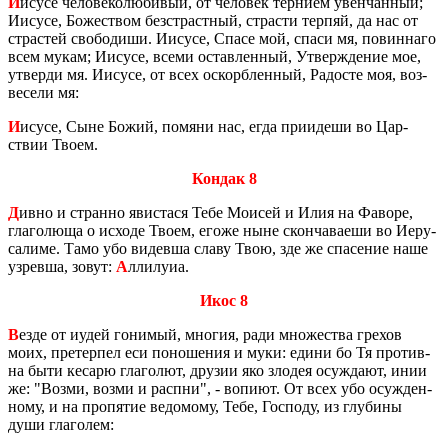
И
исусе че­ло­ве­ко­лю­би­вый, от че­ло­век тер­ни­ем увен­чан­ный;
Иису­се, Бо­же­ством без­страст­ный, стра­сти тер­пяй, да нас от
стра­стей сво­бо­ди­ши. Иису­се, Спасе мой, спаси мя, по­вин­на­го
всем мукам; Иису­се, всеми остав­лен­ный, Утвер­жде­ние мое,
утвер­ди мя. Иису­се, от всех оскорб­лен­ный, Ра­до­сте моя, воз­
ве­се­ли мя:
И
исусе, Сыне Божий, по­мя­ни нас, егда при­и­де­ши во Цар­
ствии Твоем.
Кондак 8
Д
ивно и стран­но яви­с­та­ся Тебе Мо­и­сей и Илия на Фа­во­ре,
гла­го­лю­ща о ис­хо­де Твоем, егоже ныне скон­ча­ва­е­ши во Иеру­
са­ли­ме. Тамо убо ви­дев­ша славу Твою, зде же спа­се­ние наше
узрев­ша, зовут:
А
лли­лу­иа.
Икос 8
В
езде от иудей го­ни­мый, мно­гия, ради мно­же­ства гре­хов
моих, пре­тер­пел еси по­но­ше­ния и муки: едини бо Тя про­тив­
на быти ке­са­рю гла­го­лют, дру­зии яко зло­дея осуж­да­ют, инии
же: "Возми, возми и рас­пни", - во­пи­ют. От всех убо осуж­ден­
но­му, и на про­пя­тие ве­до­мо­му, Тебе, Гос­по­ду, из глу­би­ны
души гла­го­лем: