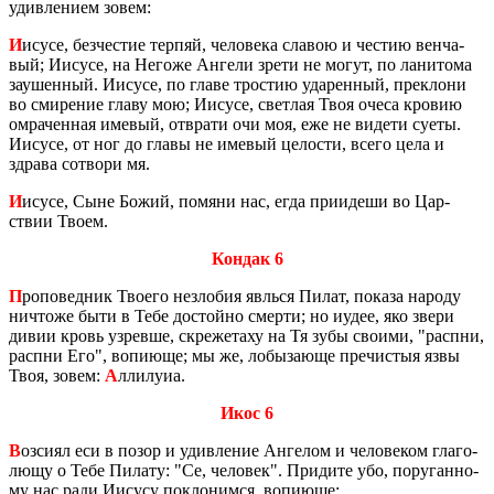
удив­ле­ни­ем зовем:
И
исусе, без­че­стие тер­пяй, че­ло­ве­ка сла­вою и че­стию вен­ча­
вый; Иису­се, на Него­же Ан­ге­ли зрети не могут, по ла­ни­то­ма
за­у­шен­ный. Иису­се, по главе тро­стию уда­рен­ный, пре­кло­ни
во сми­ре­ние главу мою; Иису­се, свет­лая Твоя очеса кро­вию
омра­чен­ная име­вый, от­вра­ти очи моя, еже не ви­де­ти суеты.
Иису­се, от ног до главы не име­вый це­ло­сти, всего цела и
здра­ва со­тво­ри мя.
И
исусе, Сыне Божий, по­мя­ни нас, егда при­и­де­ши во Цар­
ствии Твоем.
Кондак 6
П
ро­по­вед­ник Тво­е­го незло­бия яв­ль­ся Пилат, по­ка­за на­ро­ду
ни­что­же быти в Тебе до­стой­но смер­ти; но иудее, яко звери
дивии кровь узрев­ше, скре­же­та­ху на Тя зубы сво­и­ми, "рас­пни,
рас­пни Его", во­пи­ю­ще; мы же, ло­бы­за­ю­ще пре­чи­стыя язвы
Твоя, зовем:
А
лли­лу­иа.
Икос 6
В
озси­ял еси в позор и удив­ле­ние Ан­ге­лом и че­ло­ве­ком гла­го­
лю­щу о Тебе Пи­ла­ту: "Се, че­ло­век". При­ди­те убо, по­ру­ган­но­
му нас ради Иису­су по­кло­ним­ся, во­пи­ю­ще: