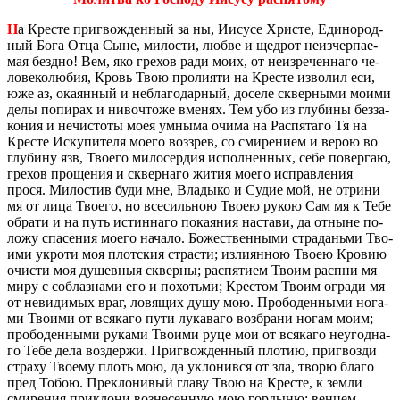
Н
а Кре­сте при­гвож­ден­ный за ны, Иису­се Хри­сте, Еди­но­род­
ный Бога Отца Сыне, ми­ло­сти, любве и щед­рот неиз­чер­па­е­
мая без­дно! Вем, яко гре­хов ради моих, от неиз­ре­чен­на­го че­
ло­ве­ко­лю­бия, Кровь Твою про­ли­я­ти на Кре­сте из­во­лил еси,
юже аз, ока­ян­ный и небла­го­дар­ный, до­се­ле сквер­ны­ми моими
делы по­пи­рах и ни­воч­то­же вме­нях. Тем убо из глу­би­ны без­за­
ко­ния и нечи­сто­ты моея ум­ны­ма очима на Рас­пя­та­го Тя на
Кре­сте Ис­ку­пи­те­ля моего воз­зрев, со сми­ре­ни­ем и верою во
глу­би­ну язв, Тво­е­го ми­ло­сер­дия ис­пол­нен­ных, себе по­вер­гаю,
гре­хов про­ще­ния и сквер­на­го жития моего ис­прав­ле­ния
прося. Ми­ло­стив буди мне, Вла­ды­ко и Судие мой, не от­ри­ни
мя от лица Тво­е­го, но все­силь­ною Твоею рукою Сам мя к Тебе
об­ра­ти и на путь ис­тин­на­го по­ка­я­ния на­ста­ви, да от­ныне по­
ло­жу спа­се­ния моего на­ча­ло. Бо­же­ствен­ны­ми стра­да­нь­ми Тво­
и­ми укро­ти моя плот­ския стра­сти; из­ли­ян­ною Твоею Кро­вию
очи­сти моя ду­шев­ныя сквер­ны; рас­пя­ти­ем Твоим рас­пни мя
миру с со­блаз­на­ми его и по­хотьми; Кре­стом Твоим огра­ди мя
от неви­ди­мых враг, ло­вя­щих душу мою. Про­бо­ден­ны­ми но­га­
ми Тво­и­ми от вся­ка­го пути лу­ка­ва­го воз­бра­ни ногам моим;
про­бо­ден­ны­ми ру­ка­ми Тво­и­ми руце мои от вся­ка­го неугод­на­
го Тебе дела воз­дер­жи. При­гвож­ден­ный пло­тию, при­гвоз­ди
стра­ху Тво­е­му плоть мою, да укло­ни­вся от зла, творю благо
пред Тобою. Пре­кло­ни­вый главу Твою на Кре­сте, к земли
сми­ре­ния при­к­ло­ни воз­не­сен­ную мою гор­ды­ню; вен­цем