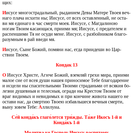
щих:
И
исусе мно­го­стра­даль­ный, ры­да­ни­ем Девы Ма­те­ре Твоея веч­
на­го плача ис­хи­ти ны; Иису­се, от всех остав­лен­ный, не оста­
ви мя еди­на­го в час смер­ти моея. Иису­се, с Маг­да­ли­ною
ногам Твоим ка­са­ю­ща­ся, при­и­ми мя; Иису­се, с пре­да­те­лем и
рас­пен­ши­ми Тя не осуди мене. Иису­се, с раз­бой­ни­ком бла­го­
ра­зум­ным в рай введи мя.
И
исусе, Сыне Божий, по­мя­ни нас, егда при­и­де­ши во Цар­
ствии Твоем.
Кондак 13
О
Иису­се Хри­сте, Агнче Божий, взем­ляй грехи мира, при­и­ми
малое сие от всея души нашея при­но­си­мое Тебе бла­го­да­ре­ние
и ис­це­ли ны спа­си­тель­ны­ми Тво­и­ми стра­да­нь­ми от вся­кия бо­
лез­ни ду­шев­ныя и те­лес­ныя, огра­ди ны Кре­стом Твоим от
враг ви­ди­мых и неви­ди­мых и при кон­чине жи­во­та на­ше­го не
оста­ви нас, да смер­тию Твоею из­бав­ль­ше­ся веч­ныя смер­ти,
выну зовем Тебе:
А
лли­лу­иа.
Се́й конда́къ глаго́лется три́жды. Та́же Икосъ 1-й и
Конда́къ 1-й
Мо­лит­ва ко Гос­по­ду Иису­су рас­пя­то­му