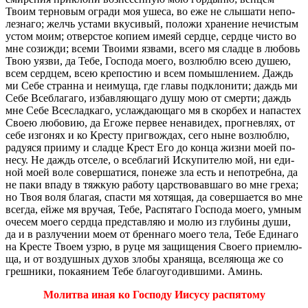
Твоим тер­но­вым огра­ди моя ушеса, во еже не слы­ша­ти непо­
лез­на­го; желчь уста­ми вку­си­вый, по­ло­жи хра­не­ние нечи­стым
устом моим; от­вер­стое ко­пи­ем имеяй серд­це, серд­це чисто во
мне со­зи­жди; всеми Тво­и­ми яз­ва­ми, всего мя слад­це в лю­бовь
Твою уязви, да Тебе, Гос­по­да моего, воз­люб­лю всею душею,
всем серд­цем, всею кре­по­стию и всем по­мыш­ле­ни­ем. Даждь
ми Себе стран­на и неиму­ща, где главы под­к­ло­ни­ти; даждь ми
Себе Все­б­ла­га­го, из­бав­ля­ю­ща­го душу мою от смер­ти; даждь
мне Себе Все­слад­ка­го, услаж­да­ю­ща­го мя в скор­бех и на­па­стех
Своею лю­бо­вию, да Егоже пер­вее нена­ви­дех, про­гнев­лях, от
себе из­го­нях и ко Кре­сту при­гвож­дах, сего ныне воз­люб­лю,
ра­ду­я­ся при­и­му и слад­це Крест Его до конца жизни моей по­
не­су. Не даждь от­се­ле, о все­б­ла­гий Ис­ку­пи­те­лю мой, ни еди­
ной моей воле со­вер­ша­ти­ся, по­не­же зла есть и непо­треб­на, да
не паки впаду в тяж­кую ра­бо­ту цар­ство­вав­ша­го во мне греха;
но Твоя воля бла­гая, спа­сти мя хо­тя­щая, да со­вер­ша­ет­ся во мне
все­гда, ейже мя вру­чая, Тебе, Рас­пя­та­го Гос­по­да моего, умным
оче­сем моего серд­ца пред­став­ляю и молю из глу­би­ны души,
да и в раз­лу­че­нии моем от брен­на­го моего тела, Тебе Еди­на­го
на Кре­сте Твоем узрю, в руце мя за­щи­ще­ния Сво­е­го при­ем­лю­
ща, и от воз­душ­ных духов злобы хра­ня­ща, все­ля­ю­ща же со
греш­ни­ки, по­ка­я­ни­ем Тебе бла­го­уго­див­ши­ми. Аминь.
Мо­лит­ва иная ко Гос­по­ду Иису­су рас­пя­то­му