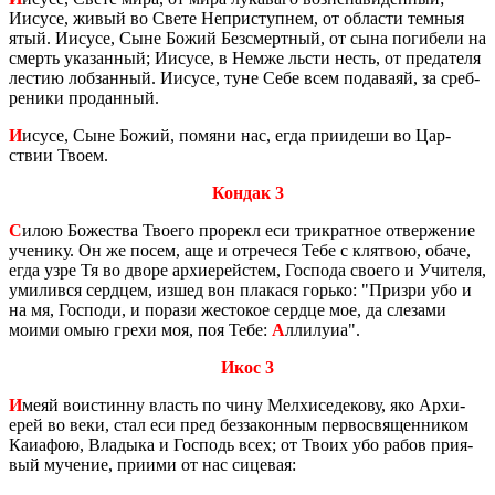
Иису­се, живый во Свете Непри­ступ­нем, от об­ла­сти тем­ныя
ятый. Иису­се, Сыне Божий Без­смерт­ный, от сына по­ги­бе­ли на
смерть ука­зан­ный; Иису­се, в Немже льсти несть, от пре­да­те­ля
ле­стию лоб­зан­ный. Иису­се, туне Себе всем по­да­ва­яй, за среб­
ре­ни­ки про­дан­ный.
И
исусе, Сыне Божий, по­мя­ни нас, егда при­и­де­ши во Цар­
ствии Твоем.
Кондак 3
С
илою Бо­же­ства Тво­е­го про­ре­кл еси три­крат­ное от­вер­же­ние
уче­ни­ку. Он же посем, аще и от­ре­че­ся Тебе с клят­вою, обаче,
егда узре Тя во дворе ар­хи­ерей­стем, Гос­по­да сво­е­го и Учи­те­ля,
уми­ли­вся серд­цем, изшед вон пла­ка­ся горь­ко: "При­з­ри убо и
на мя, Гос­по­ди, и по­ра­зи же­сто­кое серд­це мое, да сле­за­ми
моими омыю грехи моя, поя Тебе:
А
лли­лу­иа".
Икос 3
И
меяй во­ис­тин­ну власть по чину Мел­хи­се­де­ко­ву, яко Ар­хи­
ерей во веки, стал еси пред без­за­кон­ным пер­во­свя­щен­ни­ком
Ка­иа­фою, Вла­ды­ка и Гос­подь всех; от Твоих убо рабов при­я­
вый му­че­ние, при­и­ми от нас си­це­вая: