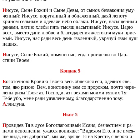
И
исусе, Сыне Божий и Сыне Девы, от сынов без­за­ко­ния уму­
чен­ный; Иису­се, по­ру­ган­ный и об­на­жен­ный, даяй ле­по­ту
кри­ном сель­ным и оде­ва­яй небо об­ла­ки. Иису­се, на­сы­щен­ный
ра­на­ми, пятию хлебы пять тысящ на­сы­ти­вый; Иису­се, Царю
всех, вме­сто дани любве и бла­го­да­ре­ния же­сто­кия муки при­е­
мый. Иису­се, нас ради весь день язв­лен­ный, увра­чуй язвы душ
наших.
И
исусе, Сыне Божий, по­мя­ни нас, егда при­и­де­ши во Цар­
ствии Твоем.
Кондак 5
Б
ого­точ­ною Кро­вию Твоею весь об­лекл­ся еси, оде­яй­ся све­
том, яко ризою. Вем, во­ис­тин­ну вем со про­ро­ком, почто черв­
ле­ны ризы Твоя: аз, Гос­по­ди, аз гре­ха­ми моими уяз­вих Тя:
Тебе убо, мене ради уязв­лен­но­му, бла­го­дар­ствен­но зову:
А
лли­лу­иа.
Икос 5
П
ро­ви­дев Тя в дусе Бо­го­гла­го­ли­вый Исаия, без­че­сти­ем и ра­
на­ми ис­пол­нен­на, ужас­ся во­пи­я­ше: "Ви­де­хом Его, и не име­я­
ше вида, ни доб­ро­ты"; мы же, зряще Тя на Кре­сте, с верою и