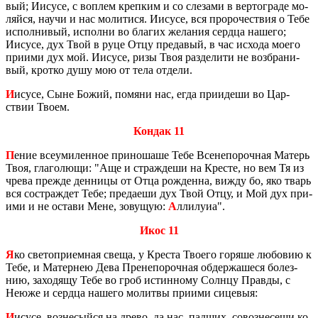
вый; Иису­се, с во­плем креп­ким и со сле­за­ми в вер­то­гра­де мо­
ляй­ся, научи и нас мо­ли­ти­ся. Иису­се, вся про­ро­че­ствия о Тебе
ис­пол­ни­вый, ис­пол­ни во бла­гих же­ла­ния серд­ца на­ше­го;
Иису­се, дух Твой в руце Отцу пре­да­вый, в час ис­хо­да моего
при­и­ми дух мой. Иису­се, ризы Твоя раз­де­ли­ти не воз­бра­ни­
вый, крот­ко душу мою от тела от­де­ли.
И
исусе, Сыне Божий, по­мя­ни нас, егда при­и­де­ши во Цар­
ствии Твоем.
Кондак 11
П
ение все­уми­лен­ное при­но­ша­ше Тебе Все­не­по­роч­ная Ма­терь
Твоя, гла­го­лю­щи: "Аще и страж­де­ши на Кре­сте, но вем Тя из
чрева пре­жде ден­ни­цы от Отца рож­ден­на, вижду бо, яко тварь
вся со­ст­раж­дет Тебе; пре­да­е­ши дух Твой Отцу, и Мой дух при­
и­ми и не оста­ви Мене, зо­ву­щую:
А
лли­лу­иа".
Икос 11
Я
ко све­то­при­ем­ная свеща, у Кре­ста Тво­е­го го­ря­ше лю­бо­вию к
Тебе, и Ма­тер­нею Дева Пре­не­по­роч­ная об­дер­жа­ше­ся бо­лез­
нию, за­хо­дя­щу Тебе во гроб ис­тин­но­му Солн­цу Прав­ды, с
Неюже и серд­ца на­ше­го мо­лит­вы при­и­ми си­це­выя:
И
исусе, воз­не­сый­ся на древо, да нас, пад­ших, со­воз­не­се­ши ко