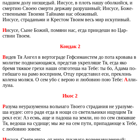
пад­шим долу низ­ше­дый. Иису­се, в плоть нашу обол­кий­ся, и
смер­тию Своею смер­ти дер­жа­ву раз­ру­ши­вый; Иису­се, Бо­же­
ствен­ны­ми Тво­и­ми Тай­на­ми нас обо­жи­вый.
Иису­се, стра­да­нь­ми и Кре­стом Твоим весь мир ис­ку­пи­вый.
И
исусе, Сыне Божий, по­мя­ни нас, егда при­и­де­ши во Цар­
ствии Твоем.
Кондак 2
В
идев Тя Ангел в вер­то­гра­де Геф­си­ман­стем до пота кро­ва­ва в
мо­лит­ве под­ви­за­ю­ща­я­ся, пред­став укрепля­ше Тя, егда яко
бремя тяж­кое грехи наши отя­го­те­ша на Тебе: ты бо, Адама по­
гиб­ша­го на рамо вос­при­им, Отцу пред­ста­вил еси, пре­клонь
ко­ле­на мо­ля­ся. О сем убо с верою и лю­бо­вию пою Тебе:
А
лли­
лу­иа.
Икос 2
Р
азума неура­зу­мен­на воль­на­го Тво­е­го стра­да­ния не ура­зу­ме­
ша иудее: сего ради егда в нощи со све­тиль­ни­ки ищу­щим Тя
рекл еси: Аз есмь, аще и па­до­ша на земли, но по сем свя­зав­ше
Тя, ве­до­ша на су­ди­ще; мы же на сем пути, при­па­да­ю­ще к Тебе,
с лю­бо­вию зовем:
И
исусе, Свете мира, от мира лу­ка­ва­го воз­не­на­ви­ден­ный;