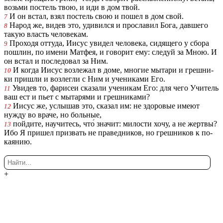
возь­ми по­стель твою, и иди в дом твой.
И он встал, взял по­стель свою и пошел в дом свой.
7
Народ же, видев это, уди­вил­ся и про­сла­вил Бога, дав­ше­го
8
такую власть че­ло­ве­кам.
Про­хо­дя от­ту­да, Иисус уви­дел че­ло­ве­ка, си­дя­ще­го у сбора
9
по­шлин, по имени Мат­фея, и го­во­рит ему: сле­дуй за Мною. И
он встал и по­сле­до­вал за Ним.
И когда Иисус воз­ле­жал в доме, мно­гие мы­та­ри и греш­ни­
10
ки при­шли и воз­лег­ли с Ним и уче­ни­ка­ми Его.
Уви­дев то, фа­ри­сеи ска­за­ли уче­ни­кам Его: для чего Учи­тель
11
ваш ест и пьет с мы­та­ря­ми и греш­ни­ка­ми?
Иисус же, услы­шав это, ска­зал им: не здо­ро­вые имеют
12
нужду во враче, но боль­ные,
пой­ди­те, на­учи­тесь, что́ зна­чит: ми­ло­сти хочу, а не жерт­вы?
13
Ибо Я при­шел при­звать не пра­вед­ни­ков, но греш­ни­ков к по­
ка­я­нию.
+