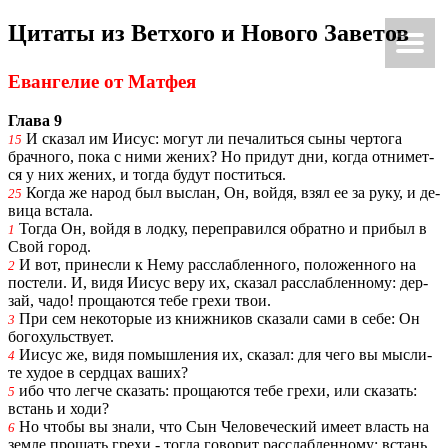
Ци­та­ты из Вет­хо­го и Но­во­го За­ве­тов
Ки́рие эле́йсон
@Κύριεἐλέησον.με
Еван­ге­лие от Мат­фея
Глава 9
И ска­зал им Иисус: могут ли пе­ча­лить­ся сыны чер­то­га
15
брач­но­го, пока с ними жених? Но при­дут дни, когда от­ни­мет­
ся у них жених, и тогда будут по­стить­ся.
Когда же народ был вы­слан, Он, войдя, взял ее за руку, и де­
25
ви­ца вста­ла.
Тогда Он, войдя в лодку, пе­ре­пра­вил­ся об­рат­но и при­был в
1
Свой город.
И вот, при­нес­ли к Нему рас­слаб­лен­но­го, по­ло­жен­но­го на
2
по­сте­ли. И, видя Иисус веру их, ска­зал рас­слаб­лен­но­му: дер­
зай, чадо! про­ща­ют­ся тебе грехи твои.
При сем неко­то­рые из книж­ни­ков ска­за­ли сами в себе: Он
3
бо­го­хуль­ству­ет.
Иисус же, видя по­мыш­ле­ния их, ска­зал: для чего вы мыс­ли­
4
те худое в серд­цах ваших?
ибо что легче ска­зать: про­ща­ют­ся тебе грехи, или ска­зать:
5
встань и ходи?
Но чтобы вы знали, что Сын Че­ло­ве­че­ский имеет власть на
6
земле про­щать грехи,- тогда го­во­рит рас­слаб­лен­но­му: встань,