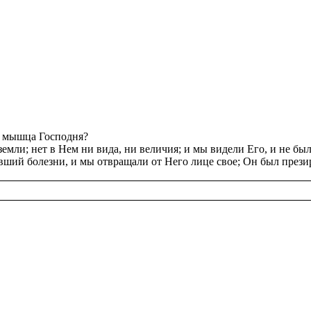
сь мышца Гос­под­ня?
мли; нет в Нем ни вида, ни ве­ли­чия; и мы ви­де­ли Его, и не был
­ший бо­лез­ни, и мы от­вра­ща­ли от Него лице свое; Он был пре­зи­