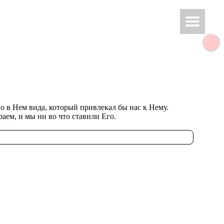
о в Нем вида, ко­то­рый при­вле­кал бы нас к Нему.
ра­ем, и мы ни во что ста­ви­ли Его.