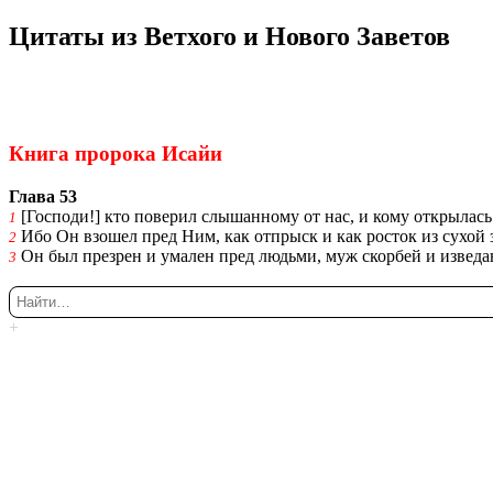
Ци­та­ты из Вет­хо­го и Но­во­го За­ве­тов
Ки́рие эле́йсон
@Κύριεἐλέησον.με
Книга про­ро­ка Исайи
Глава 53
[Гос­по­ди!] кто по­ве­рил слы­шан­но­му от нас, и кому от­кры­ла
1
Ибо Он взо­шел пред Ним, как от­прыск и как ро­сток из сухой зе
2
Он был пре­зрен и ума­лен пред лю­дь­ми, муж скор­бей и из­ве­дав
3
+