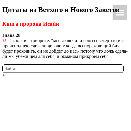
Ци­та­ты из Вет­хо­го и Но­во­го За­ве­тов
Ки́рие эле́йсон
@Κύριεἐλέησον.με
Книга про­ро­ка Исайи
Глава 28
Так как вы го­во­ри­те: "мы за­клю­чи­ли союз со смер­тью и с
15
пре­ис­под­нею сде­ла­ли до­го­вор: когда все­по­ра­жа­ю­щий бич
будет про­хо­дить, он не дой­дет до нас,- по­то­му что ложь сде­ла­
ли мы убе­жи­щем для себя, и об­ма­ном при­кро­ем себя".
+